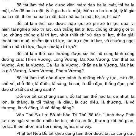
Bồ tát làm thế nào được viên mãn: đàn ba la mật, thi ba la
mật, sằn đề ba la mật, tỳ lê gia ba la mật, thiền na ba la mật, tỳ lê gia
ba la mật, thiền na ba la mật, bát nhã ba la mật, từ, bi, hỉ, xả?
Bồ tát làm thế nào được thập lực: xứ phi xứ trí lực, quá, vị
hiện tại nghiệp báo trí lực, căn thắng liệt trí lực, chủng chủng giới trí
lực, chủng chủng giải trí lực, nhứt thiết chí xứ đạo trí lực, thiền giải
thoát tam muội nhiễm tịnh trí lực, túc trụ niệm trí lực, vô chướng ngại
thiên nhãn trí lực, đoạn chư tập trí lực?
Bồ tát làm thế nào thường được sự thủ hộ cung kính cúng
dường của: Thiên Vương, Long Vương, Dạ Xoa Vương, Càn thát bà
Vương, A tu la Vương, Ca lâu la Vương, Khẩn na la Vương, Ma hầu
la già Vương, Nhơn Vương, Phạm Vương?
Bồ tát làm thế nào được mình là những chỗ: y tựa, cứu độ,
chỗ về, chỗ đến, là đuốc, là sáng, là soi, là dẫn đạo, thắng đạo, phổ
đạo cho tất cả chúng sanh?
Ðối với tất cả chúng sanh, Bồ tát làm thế nào là: đệ nhứt, là
lớn, là thắng, là tối thắng, là diệu, là cực diệu, là thượng, là vô
thượng, là vô đẳng, là vô đẳng đẳng?
Văn Thù Sư Lợi Bồ tát bảo Trí Thủ Bồ tát: “Lành thay Phật
tử! nay ngài vì muốn nhiều lợi ích, nhiều an ổn, thương xót thế gian,
lợi lạc thiên nhơn mà hỏi những nghĩa như vậy.
Phật tử! Nếu Bồ tát khéo dụng tâm thời được tất cả công đức