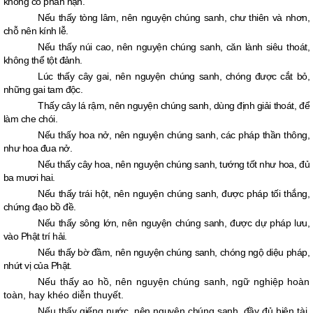
không có phẩn hận.
Nếu thấy tòng lâm, nên nguyện chúng sanh, chư thiên và nhơn,
chỗ nên kính lễ.
Nếu thấy núi cao, nên nguyện chúng sanh, căn lành siêu thoát,
không thể tột đảnh.
Lúc thấy cây gai, nên nguyện chúng sanh, chóng được cắt bỏ,
những gai tam độc.
Thấy cây lá rậm, nên nguyện chúng sanh, dùng định giải thoát, để
làm che chói.
Nếu thấy hoa nở, nên nguyện chúng sanh, các pháp thần thông,
như hoa đua nở.
Nếu thấy cây hoa, nên nguyện chúng sanh, tướng tốt như hoa, đủ
ba mươi hai.
Nếu thấy trái hột, nên nguyện chúng sanh, được pháp tối thắng,
chứng đạo bồ đề.
Nếu thấy sông lớn, nên nguyện chúng sanh, được dự pháp lưu,
vào Phật trí hải.
Nếu thấy bờ đầm, nên nguyện chúng sanh, chóng ngộ diệu pháp,
nhứt vị của Phật.
Nếu thấy ao hồ, nên nguyện chúng sanh, ngữ nghiệp hoàn
toàn, hay khéo diễn thuyết.
Nếu thấy giếng nước, nên nguyện chúng sanh, đầy đủ biện tài,