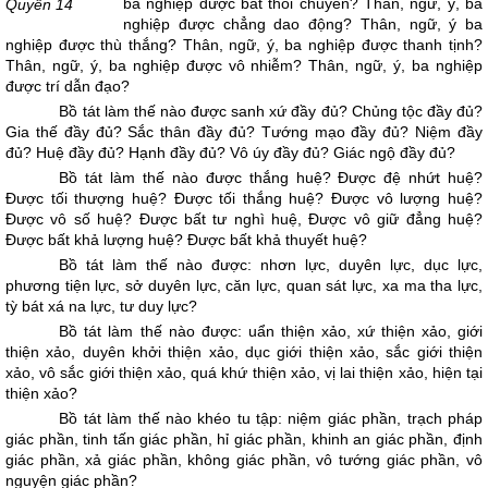
ba nghiệp được bất thối chuyển? Thân, ngữ, ý, ba
Quyển 14
nghiệp được chẳng dao động? Thân, ngữ, ý ba
nghiệp được thù thắng? Thân, ngữ, ý, ba nghiệp được thanh tịnh?
Thân, ngữ, ý, ba nghiệp được vô nhiễm? Thân, ngữ, ý, ba nghiệp
được trí dẫn đạo?
Bồ tát làm thế nào được sanh xứ đầy đủ? Chủng tộc đầy đủ?
Gia thế đầy đủ? Sắc thân đầy đủ? Tướng mạo đầy đủ? Niệm đầy
đủ? Huệ đầy đủ? Hạnh đầy đủ? Vô úy đầy đủ? Giác ngộ đầy đủ?
Bồ tát làm thế nào được thắng huệ? Ðược đệ nhứt huệ?
Ðược tối thượng huệ? Ðược tối thắng huệ? Ðược vô lượng huệ?
Ðược vô số huệ? Ðược bất tư nghì huệ, Ðược vô giữ đẳng huệ?
Ðược bất khả lượng huệ? Ðược bất khả thuyết huệ?
Bồ tát làm thế nào được: nhơn lực, duyên lực, dục lực,
phương tiện lực, sở duyên lực, căn lực, quan sát lực, xa ma tha lực,
tỳ bát xá na lực, tư duy lực?
Bồ tát làm thế nào được: uẩn thiện xảo, xứ thiện xảo, giới
thiện xảo, duyên khởi thiện xảo, dục giới thiện xảo, sắc giới thiện
xảo, vô sắc giới thiện xảo, quá khứ thiện xảo, vị lai thiện xảo, hiện tại
thiện xảo?
Bồ tát làm thế nào khéo tu tập: niệm giác phần, trạch pháp
giác phần, tinh tấn giác phần, hỉ giác phần, khinh an giác phần, định
giác phần, xả giác phần, không giác phần, vô tướng giác phần, vô
nguyện giác phần?