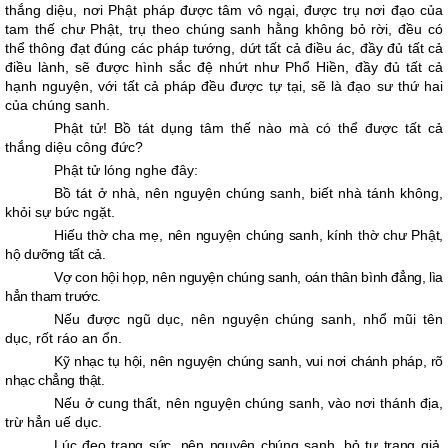
thắng diệu, nơi Phật pháp được tâm vô ngại, được trụ nơi đạo của
tam thế chư Phật, trụ theo chúng sanh hằng không bỏ rời, đều có
thể thông đạt đúng các pháp tướng, dứt tất cả điều ác, đầy đủ tất cả
điều lành, sẽ được hình sắc đệ nhứt như Phổ Hiền, đầy đủ tất cả
hạnh nguyện, với tất cả pháp đều được tự tại, sẽ là đạo sư thứ hai
của chúng sanh.
Phật tử! Bồ tát dụng tâm thế nào mà có thể được tất cả
thắng diệu công đức?
Phật tử lóng nghe đây:
Bồ tát ở nhà, nên nguyện chúng sanh, biết nhà tánh không,
khỏi sự bức ngặt.
Hiếu thờ cha mẹ, nên nguyện chúng sanh, kính thờ chư Phật,
hộ dưỡng tất cả.
Vợ con hội họp, nên nguyện chúng sanh, oán thân bình đẳng, lìa
hẳn tham trước.
Nếu được ngũ dục, nên nguyện chúng sanh, nhổ mũi tên
dục, rốt ráo an ổn.
Kỹ nhạc tụ hội, nên nguyện chúng sanh, vui nơi chánh pháp, rõ
nhạc chẳng thật.
Nếu ở cung thất, nên nguyện chúng sanh, vào nơi thánh địa,
trừ hẳn uế dục.
Lúc đeo trang sức, nên nguyện chúng sanh, bỏ tư trang giả,