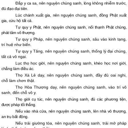
Ðắp y ca sa, nên nguyện chúng sanh, lòng không nhiễm trước,
đủ đạo đại tiên.
Lúc chánh xuất gia, nên nguyện chúng sanh, đồng Phật xuất
gia, cứu hộ tất cả.
Tự quy y Phật, nên nguyện chúng sanh, nối thạnh Phật chủng,
phát tâm vô thượng.
Tự quy y Pháp, nên nguyện chúng sanh, sâu vào kinh tạng,
trí huệ như biển.
Tự quy y Tăng, nên nguyện chúng sanh, thống lý đại chúng,
tất cả vô ngại.
Lục thọ học giới, nên nguyện chúng sanh, khéo học nơi giới,
chẳng làm điều ác.
Thọ Xà Lê dạy, nên nguyện chúng sanh, đầy đủ oai nghi,
chỗ làm chơn thật.
Thọ Hòa Thượng dạy, nên nguyện chúng sanh, vào trí vô
sanh, đến chỗ vô y.
Thọ giới cụ túc, nên nguyện chúng sanh, đủ các phương tiện,
được pháp tối thắng.
Nếu vào nhà cửa, nên nguyện chúng sanh, lên nhà vô thượng,
an trụ bất động.
Nếu trải giường tòa, nên nguyện chúng sanh, trải mở pháp