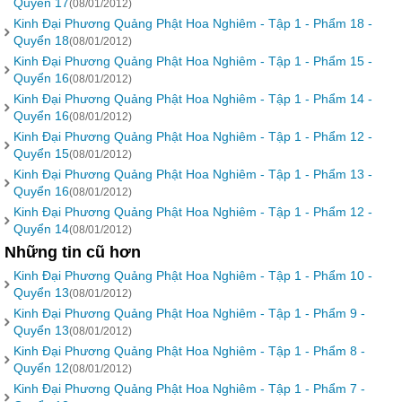
Quyển 17
(08/01/2012)
Kinh Đại Phương Quảng Phật Hoa Nghiêm - Tập 1 - Phẩm 18 -
Quyển 18
(08/01/2012)
Kinh Đại Phương Quảng Phật Hoa Nghiêm - Tập 1 - Phẩm 15 -
Quyển 16
(08/01/2012)
Kinh Đại Phương Quảng Phật Hoa Nghiêm - Tập 1 - Phẩm 14 -
Quyển 16
(08/01/2012)
Kinh Đại Phương Quảng Phật Hoa Nghiêm - Tập 1 - Phẩm 12 -
Quyển 15
(08/01/2012)
Kinh Đại Phương Quảng Phật Hoa Nghiêm - Tập 1 - Phẩm 13 -
Quyển 16
(08/01/2012)
Kinh Đại Phương Quảng Phật Hoa Nghiêm - Tập 1 - Phẩm 12 -
Quyển 14
(08/01/2012)
Những tin cũ hơn
Kinh Đại Phương Quảng Phật Hoa Nghiêm - Tập 1 - Phẩm 10 -
Quyển 13
(08/01/2012)
Kinh Đại Phương Quảng Phật Hoa Nghiêm - Tập 1 - Phẩm 9 -
Quyển 13
(08/01/2012)
Kinh Đại Phương Quảng Phật Hoa Nghiêm - Tập 1 - Phẩm 8 -
Quyển 12
(08/01/2012)
Kinh Đại Phương Quảng Phật Hoa Nghiêm - Tập 1 - Phẩm 7 -