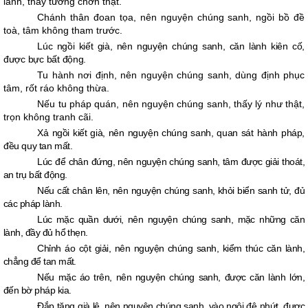
lành, thấy tướng chơn thật.
Chánh thân đoan tọa, nên nguyện chúng sanh, ngồi bồ đề
toà, tâm không tham trước.
Lúc ngồi kiết già, nên nguyện chúng sanh, căn lành kiên cố,
được bực bất động.
Tu hành nơi định, nên nguyện chúng sanh, dùng định phục
tâm, rốt ráo không thừa.
Nếu tu pháp quán, nên nguyện chúng sanh, thấy lý như thật,
trọn không tranh cãi.
Xả ngồi kiết già, nên nguyện chúng sanh, quan sát hành pháp,
đều quy tan mất.
Lúc để chân đứng, nên nguyện chúng sanh, tâm được giải thoát,
an trụ bất động.
Nếu cất chân lên, nên nguyện chúng sanh, khỏi biển sanh tử, đủ
các pháp lành.
Lúc mặc quần dưới, nên nguyện chúng sanh, mặc những căn
lành, đầy đủ hổ thẹn.
Chỉnh áo cột giải, nên nguyện chúng sanh, kiểm thúc căn lành,
chẳng để tan mất.
Nếu mặc áo trên, nên nguyện chúng sanh, được căn lành lớn,
đến bờ pháp kia.
Ðắp tăng già lê, nên nguyện chúng sanh, vào ngôi đệ nhứt, được