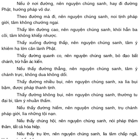
Nếu ở nơi đường, nên nguyện chúng sanh, hay đi đường
Phật, hướng pháp vô dư.
Theo đường mà đi, nên nguyện chúng sanh, noi tịnh pháp
giới, tâm không chướng ngại.
Thấy lên đường cao, nên nguyện chúng sanh, khỏi hẳn ba
cõi, tâm không khiếp nhược.
Thấy xuống đường thấp, nên nguyện chúng sanh, tâm ý
khiêm hạ lớn căn lành Phật.
Thấy đường quanh co, nên nguyện chúng sanh, bỏ đạo bất
chánh, trừ hẳn ác kiến.
Nếu thấy đường thẳng, nên nguyện chúng sanh, tâm ý
chánh trực, không dua không dối.
Thấy đường nhiều bụi, nên nguyện chúng sanh, xa lìa bụi
bặm, được pháp thanh tịnh.
Thấy đường không bụi, nên nguyện chúng sanh, thường tu
đại bi, tâm ý nhuần thấm.
Nếu thấy đường hiểm, nên nguyện chúng sanh, trụ chánh
pháp giới, lìa những tội nạn.
Nếu thấy chúng hội, nên nguyện chúng sanh, nói pháp thậm
thâm, tất cả hòa hiệp.
Nếu thấy trụ lớn, nên nguyện chúng sanh, lìa tâm chấp ngã,