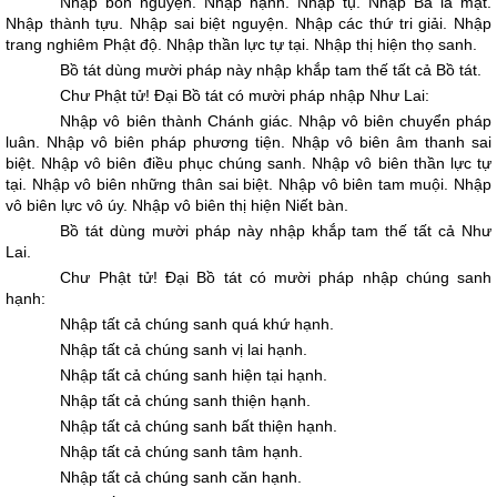
Nhập bổn nguyện. Nhập hạnh. Nhập tụ. Nhập Ba la mật.
Nhập thành tựu. Nhập sai biệt nguyện. Nhập các thứ tri giải. Nhập
trang nghiêm Phật độ. Nhập thần lực tự tại. Nhập thị hiện thọ sanh.
Bồ tát dùng mười pháp này nhập khắp tam thế tất cả Bồ tát.
Chư Phật tử! Ðại Bồ tát có mười pháp nhập Như Lai:
Nhập vô biên thành Chánh giác. Nhập vô biên chuyển pháp
luân. Nhập vô biên pháp phương tiện. Nhập vô biên âm thanh sai
biệt. Nhập vô biên điều phục chúng sanh. Nhập vô biên thần lực tự
tại. Nhập vô biên những thân sai biệt. Nhập vô biên tam muội. Nhập
vô biên lực vô úy. Nhập vô biên thị hiện Niết bàn.
Bồ tát dùng mười pháp này nhập khắp tam thế tất cả Như
Lai.
Chư Phật tử! Ðại Bồ tát có mười pháp nhập chúng sanh
hạnh:
Nhập tất cả chúng sanh quá khứ hạnh.
Nhập tất cả chúng sanh vị lai hạnh.
Nhập tất cả chúng sanh hiện tại hạnh.
Nhập tất cả chúng sanh thiện hạnh.
Nhập tất cả chúng sanh bất thiện hạnh.
Nhập tất cả chúng sanh tâm hạnh.
Nhập tất cả chúng sanh căn hạnh.