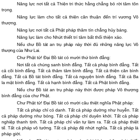
Năng lực nơi tất cả Thiện tri thức hằng chẳng bỏ rời tâm tôn
trọng.
Năng lực làm cho tất cả thiện căn thuận đến trí vương Vô
thượng.
Năng lực nơi tất cả Phật pháp thâm tín chẳng hủy báng.
Năng lực làm cho Nhứt thiết trí tâm bất thối thiện xảo.
Nếu chư Bồ tát an trụ pháp này thời đủ những năng lực Vô
thượng của Như Lai.
Chư Phật tử! Ðại Bồ tát có mười thứ bình đẳng:
Nơi tất cả chúng sanh bình đẳng. Tất cả pháp bình đẳng. Tất
cả cõi bình đẳng. Tất cả thâm tâm bình đẳng. Tất cả thiện căn bình
đẳng. Tất cả Bồ tát bình đẳng. Tất cả nguyện bình đẳng. Tất cả Ba
la mật bình đẳng. Tất cả hạnh bình đẳng. Tất cả Phật bình đẳng.
Nếu chư Bồ tát an trụ pháp này thời được pháp Vô thượng
bình đẳng của chư Phật.
Chư Phật tử! Ðại Bồ tát có mười câu thiệt nghĩa Phật pháp:
Tất cả pháp chỉ có danh. Tất cả pháp dường như huyễn. Tất
cả pháp dường như bóng. Tất cả pháp chỉ duyên khởi. Tất cả pháp
nghiệp thanh tịnh. Tất cả pháp chỉ văn tự làm ra. Tất cả pháp thiệt
tế. Tất cả pháp vô tướng. Tất cả pháp đệ nhứt nghĩa. Tất cả pháp là
pháp giới.