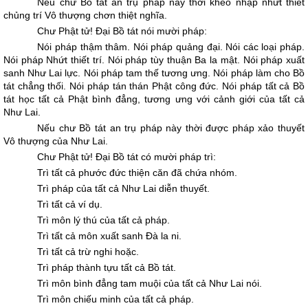
Nếu chư Bồ tát an trụ pháp này thời khéo nhập nhứt thiết
chủng trí Vô thượng chơn thiệt nghĩa.
Chư Phật tử! Ðại Bồ tát nói mười pháp:
Nói pháp thậm thâm. Nói pháp quảng đại. Nói các loại pháp.
Nói pháp Nhứt thiết trí. Nói pháp tùy thuận Ba la mật. Nói pháp xuất
sanh Như Lai lực. Nói pháp tam thế tương ưng. Nói pháp làm cho Bồ
tát chẳng thối. Nói pháp tán thán Phật công đức. Nói pháp tất cả Bồ
tát học tất cả Phật bình đẳng, tương ưng với cảnh giới của tất cả
Như Lai.
Nếu chư Bồ tát an trụ pháp này thời được pháp xảo thuyết
Vô thượng của Như Lai.
Chư Phật tử! Ðại Bồ tát có mười pháp trì:
Trì tất cả phước đức thiện căn đã chứa nhóm.
Trì pháp của tất cả Như Lai diễn thuyết.
Trì tất cả ví dụ.
Trì môn lý thú của tất cả pháp.
Trì tất cả môn xuất sanh Đà la ni.
Trì tất cả trừ nghi hoặc.
Trì pháp thành tựu tất cả Bồ tát.
Trì môn bình đẳng tam muội của tất cả Như Lai nói.
Trì môn chiếu minh của tất cả pháp.