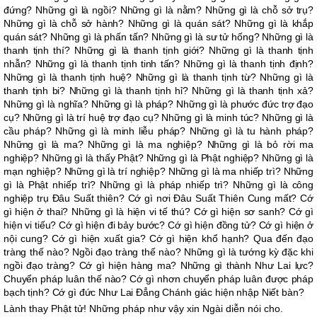
đứng? Những gì là ngồi? Những gì là nằm? Những gì là chỗ sở trụ?
Những gì là chỗ sở hành? Những gì là quán sát? Những gì là khắp
quán sát? Những gì là phấn tấn? Những gì là sư tử hống? Những gì là
thanh tịnh thí? Những gì là thanh tịnh giới? Những gì là thanh tịnh
nhẫn? Những gì là thanh tịnh tinh tấn? Những gì là thanh tịnh định?
Những gì là thanh tịnh huệ? Những gì là thanh tịnh từ? Những gì là
thanh tịnh bi? Những gì là thanh tịnh hỉ? Những gì là thanh tịnh xả?
Những gì là nghĩa? Những gì là pháp? Những gì là phước đức trợ đạo
cụ? Những gì là trí huệ trợ đạo cụ? Những gì là minh túc? Những gì là
cầu pháp? Những gì là minh liễu pháp? Những gì là tu hành pháp?
Những gì là ma? Những gì là ma nghiệp? Những gì là bỏ rời ma
nghiệp? Những gì là thấy Phật? Những gì là Phật nghiệp? Những gì là
mạn nghiệp? Những gì là trí nghiệp? Những gì là ma nhiếp trì? Những
gì là Phật nhiếp trì? Những gì là pháp nhiếp trì? Những gì là công
nghiệp trụ Ðâu Suất thiên? Cớ gì nơi Ðâu Suất Thiên Cung mất? Cớ
gì hiện ở thai? Những gì là hiện vi tế thú? Cớ gì hiện sơ sanh? Cớ gì
hiện vi tiếu? Cớ gì hiện đi bảy bước? Cớ gì hiện đồng tử? Cớ gì hiện ở
nội cung? Cớ gì hiện xuất gia? Cớ gì hiện khổ hạnh? Qua đến đạo
tràng thế nào? Ngồi đạo tràng thế nào? Những gì là tướng kỳ đặc khi
ngồi đạo tràng? Cớ gì hiện hàng ma? Những gì thành Như Lai lực?
Chuyển pháp luân thế nào? Cớ gì nhơn chuyển pháp luân được pháp
bạch tịnh? Cớ gì đức Như Lai Ðẳng Chánh giác hiện nhập Niết bàn?
Lành thay Phật tử! Những pháp như vậy xin Ngài diễn nói cho.