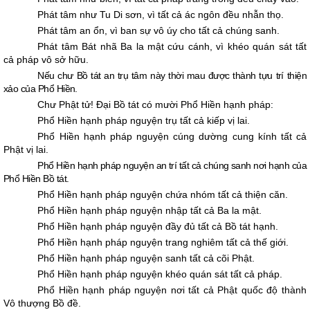
Phát tâm như Tu Di sơn, vì tất cả ác ngôn đều nhẫn thọ.
Phát tâm an ổn, vì ban sự vô úy cho tất cả chúng sanh.
Phát tâm Bát nhã Ba la mật cứu cánh, vì khéo quán sát tất
cả pháp vô sở hữu.
Nếu chư Bồ tát an trụ tâm này thời mau được thành tựu trí thiện
xảo của Phổ Hiền.
Chư Phật tử! Ðại Bồ tát có mười Phổ Hiền hạnh pháp:
Phổ Hiền hạnh pháp nguyện trụ tất cả kiếp vị lai.
Phổ Hiền hạnh pháp nguyện cúng dường cung kính tất cả
Phật vị lai.
Phổ Hiền hạnh pháp nguyện an trí tất cả chúng sanh nơi hạnh của
Phổ Hiền Bồ tát.
Phổ Hiền hạnh pháp nguyện chứa nhóm tất cả thiện căn.
Phổ Hiền hạnh pháp nguyện nhập tất cả Ba la mật.
Phổ Hiền hạnh pháp nguyện đầy đủ tất cả Bồ tát hạnh.
Phổ Hiền hạnh pháp nguyện trang nghiêm tất cả thế giới.
Phổ Hiền hạnh pháp nguyện sanh tất cả cõi Phật.
Phổ Hiền hạnh pháp nguyện khéo quán sát tất cả pháp.
Phổ Hiền hạnh pháp nguyện nơi tất cả Phật quốc độ thành
Vô thượng Bồ đề.