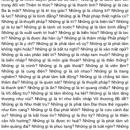
trọng đối với Thiện tri thức? Những gì là thanh tịnh? Những gì là các
Ba la mật? Những gì là trí tùy giác? Những gì là chứng tri? Những gì
là lực? Những gì là bình đẳng? Những gì là Phật pháp thiệt nghĩa cú?
Những gì là thuyết pháp? Những gì là trì? Những gì là biện tài? Những
gì là tự tại? Những gì là tánh vô trước? Những gì là tâm bình đẳng?
Những gì là xuất sanh trí huệ? Những gì là biến hóa? Những gì là lực
trì? Những gì là được đại hân ủy? Những gì là thâm nhập Phật pháp?
Những gì là y chỉ? Những gì là phát tâm vô úy? Những gì là phát tâm
không nghi hoặc? Những gì là bất tư nghì? Những gì là xảo mật ngữ?
Những gì là xảo phân biệt trí? Những gì là nhập tam muội? Những gì
là biến nhập? Những gì là môn giải thoát? Những gì là thần thông?
Những gì là minh? Những gì là giải thoát? Những gì là viên lâm?
Những gì là cung điện? Những gì là sở nhạo? Những gì là trang
nghiêm? Những gì là phát tâm bất động? Những gì là chẳng bỏ tâm
thâm đại? Những gì là quán sát? Những gì là thuyết pháp? Những gì
là thanh tịnh? Những gì là ấn? Những gì là trí quang chiếu? Những gì
là Vô đẳng trụ? Những gì là tâm không hạ liệt? Những gì là tâm tăng
thượng như núi? Những gì là trí như biển nhập Vô thượng Bồ đề?
Những gì là Như thiệt trụ? Những gì là phát tâm Đại thừa thệ nguyện
như Kim cang? Những gì là Đại phát khởi? Những gì là cứu cánh đại
sự? Những gì là bất hoại tín? Những gì là thọ ký? Những gì là thiện
căn hồi hướng? Những gì là được trí huệ? Những gì là phát tâm vô
biên quảng đại? Những gì là phục tạng? Những gì là luật nghi? Những