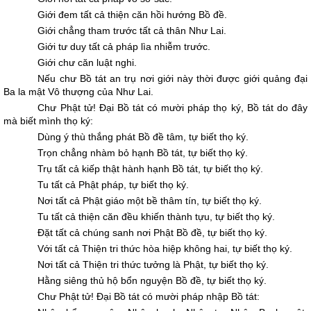
Giới đem tất cả thiện căn hồi hướng Bồ đề.
Giới chẳng tham trước tất cả thân Như Lai.
Giới tư duy tất cả pháp lìa nhiễm trước.
Giới chư căn luật nghi.
Nếu chư Bồ tát an trụ nơi giới này thời được giới quảng đại
Ba la mật Vô thượng của Như Lai.
Chư Phật tử! Ðại Bồ tát có mười pháp thọ ký, Bồ tát do đây
mà biết mình thọ ký:
Dùng ý thù thắng phát Bồ đề tâm, tự biết thọ ký.
Trọn chẳng nhàm bỏ hạnh Bồ tát, tự biết thọ ký.
Trụ tất cả kiếp thật hành hạnh Bồ tát, tự biết thọ ký.
Tu tất cả Phật pháp, tự biết thọ ký.
Nơi tất cả Phật giáo một bề thâm tín, tự biết thọ ký.
Tu tất cả thiện căn đều khiến thành tựu, tự biết thọ ký.
Ðặt tất cả chúng sanh nơi Phật Bồ đề, tự biết thọ ký.
Với tất cả Thiện tri thức hòa hiệp không hai, tự biết thọ ký.
Nơi tất cả Thiện tri thức tưởng là Phật, tự biết thọ ký.
Hằng siêng thủ hộ bổn nguyện Bồ đề, tự biết thọ ký.
Chư Phật tử! Ðại Bồ tát có mười pháp nhập Bồ tát: