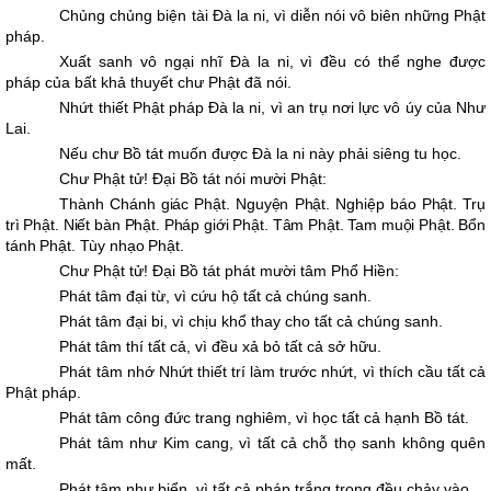
Chủng chủng biện tài Đà la ni, vì diễn nói vô biên những Phật
pháp.
Xuất sanh vô ngại nhĩ Đà la ni, vì đều có thể nghe được
pháp của bất khả thuyết chư Phật đã nói.
Nhứt thiết Phật pháp Đà la ni, vì an trụ nơi lực vô úy của Như
Lai.
Nếu chư Bồ tát muốn được Đà la ni này phải siêng tu học.
Chư Phật tử! Ðại Bồ tát nói mười Phật:
Thành Chánh giác Phật. Nguyện Phật. Nghiệp báo Phật. Trụ
trì Phật. Niết bàn Phật. Pháp giới Phật. Tâm Phật. Tam muội Phật. Bổn
tánh Phật. Tùy nhạo Phật.
Chư Phật tử! Ðại Bồ tát phát mười tâm Phổ Hiền:
Phát tâm đại từ, vì cứu hộ tất cả chúng sanh.
Phát tâm đại bi, vì chịu khổ thay cho tất cả chúng sanh.
Phát tâm thí tất cả, vì đều xả bỏ tất cả sở hữu.
Phát tâm nhớ Nhứt thiết trí làm trước nhứt, vì thích cầu tất cả
Phật pháp.
Phát tâm công đức trang nghiêm, vì học tất cả hạnh Bồ tát.
Phát tâm như Kim cang, vì tất cả chỗ thọ sanh không quên
mất.
Phát tâm như biển, vì tất cả pháp trắng trong đều chảy vào.