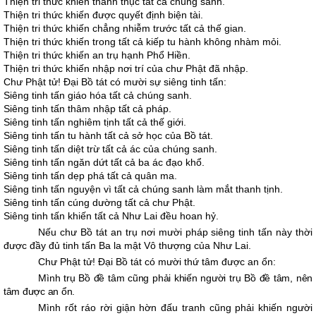
Thiện tri thức khiến thành thục tất cả chúng sanh.
Thiện tri thức khiến được quyết định biện tài.
Thiện tri thức khiến chẳng nhiễm trước tất cả thế gian.
Thiện tri thức khiến trong tất cả kiếp tu hành không nhàm mỏi.
Thiện tri thức khiến an trụ hạnh Phổ Hiền.
Thiện tri thức khiến nhập nơi trí của chư Phật đã nhập.
Chư Phật tử! Ðại Bồ tát có mười sự siêng tinh tấn:
Siêng tinh tấn giáo hóa tất cả chúng sanh.
Siêng tinh tấn thâm nhập tất cả pháp.
Siêng tinh tấn nghiêm tịnh tất cả thế giới.
Siêng tinh tấn tu hành tất cả sở học của Bồ tát.
Siêng tinh tấn diệt trừ tất cả ác của chúng sanh.
Siêng tinh tấn ngăn dứt tất cả ba ác đạo khổ.
Siêng tinh tấn dẹp phá tất cả quân ma.
Siêng tinh tấn nguyện vì tất cả chúng sanh làm mắt thanh tịnh.
Siêng tinh tấn cúng dường tất cả chư Phật.
Siêng tinh tấn khiến tất cả Như Lai đều hoan hỷ.
Nếu chư Bồ tát an trụ nơi mười pháp siêng tinh tấn này thời
được đầy đủ tinh tấn Ba la mật Vô thượng của Như Lai.
Chư Phật tử! Ðại Bồ tát có mười thứ tâm được an ổn:
Mình trụ Bồ đề tâm cũng phải khiến người trụ Bồ đề tâm, nên
tâm được an ổn.
Mình rốt ráo rời giận hờn đấu tranh cũng phải khiến người