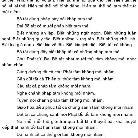
tại thế. Vị lai thế nói vô tận. Hiện tại thế nói quá khứ thế. Hiện tại thế
nói vị lai thế. Hiện tại thế nói bình đẳng. Hiện tại thế nói tam thế tức
một niệm.
Bồ tát dùng pháp này nói khắp tam thế.
Ðại Bồ tát có mười pháp biết tam thế:
Biết những an lập. Biết những ngữ ngôn. Biết những luận
nghị. Biết những quy tắc. Biết những xưng tán. Biết những chế lịnh.
Biết kia giả danh. Biết kia vô tận. Biết kia tịch diệt. Biết tất cả không.
Bồ tát dùng đây biết khắp tất cả những pháp tam thế.
Chư Phật tử! Ðại Bồ tát phát mười thứ tâm không mỏi nhọc
nhàm chán:
Cúng dường tất cả chư Phật tâm không mỏi nhàm.
Gần gũi tất cả Thiện tri thức tâm không mỏi nhàm.
Cầu tất cả pháp tâm không mỏi nhàm.
Nghe chánh pháp tâm không mỏi nhàm.
Tuyên nói chánh pháp tâm không mỏi nhàm.
Giáo hóa điều phục tất cả chúng sanh tâm không mỏi nhàm.
Ðặt tất cả chúng sanh nơi Phật Bồ đề tâm không mỏi nhàm.
Nơi mỗi mỗi thế giới trải qua bất khả thuyết bất khả thuyết
kiếp thật hành Bồ tát hạnh tâm không mỏi nhàm.
Du hành tất cả thế giới tâm không mỏi nhàm.