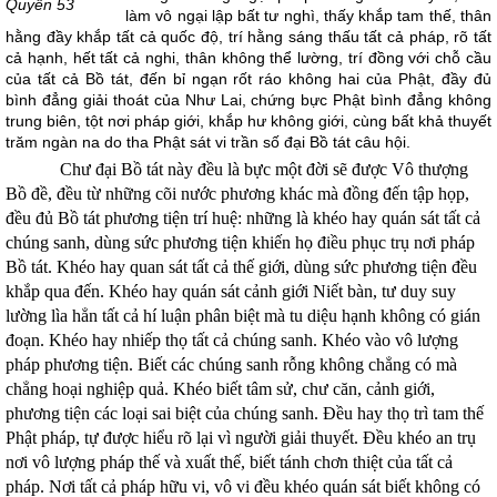
Quyển 53
làm vô ngại lập bất tư nghì, thấy khắp tam thế, thân
hằng đầy khắp tất cả quốc độ, trí hằng sáng thấu tất cả pháp, rõ tất
cả hạnh, hết tất cả nghi, thân không thể lường, trí đồng với chỗ cầu
của tất cả Bồ tát, đến bỉ ngạn rốt ráo không hai của Phật, đầy đủ
bình đẳng giải thoát của Như Lai, chứng bực Phật bình đẳng không
trung biên, tột nơi pháp giới, khắp hư không giới, cùng bất khả thuyết
trăm ngàn na do tha Phật sát vi trần số đại Bồ tát câu hội.
Chư đại Bồ tát này đều là bực một đời sẽ được Vô thượng
Bồ đề, đều từ những cõi nước phương khác mà đồng đến tập họp,
đều đủ Bồ tát phương tiện trí huệ: những là khéo hay quán sát tất cả
chúng sanh, dùng sức phương tiện khiến họ điều phục trụ nơi pháp
Bồ tát. Khéo hay quan sát tất cả thế giới, dùng sức phương tiện đều
khắp qua đến. Khéo hay quán sát cảnh giới Niết bàn, tư duy suy
lường lìa hẳn tất cả hí luận phân biệt mà tu diệu hạnh không có gián
đoạn. Khéo hay nhiếp thọ tất cả chúng sanh. Khéo vào vô lượng
pháp phương tiện. Biết các chúng sanh rỗng không chẳng có mà
chẳng hoại nghiệp quả. Khéo biết tâm sử, chư căn, cảnh giới,
phương tiện các loại sai biệt của chúng sanh. Ðều hay thọ trì tam thế
Phật pháp, tự được hiểu rõ lại vì người giải thuyết. Ðều khéo an trụ
nơi vô lượng pháp thế và xuất thế, biết tánh chơn thiệt của tất cả
pháp. Nơi tất cả pháp hữu vi, vô vi đều khéo quán sát biết không có