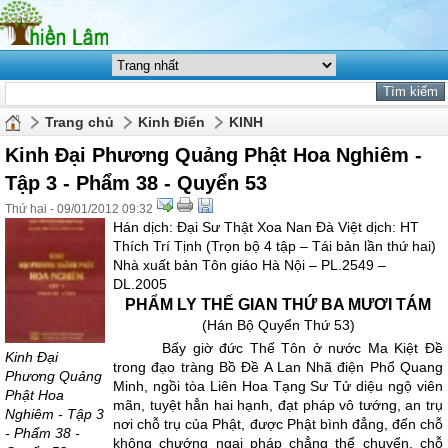
Trang chủ
Kinh Điển
KINH
Kinh Đại Phương Quảng Phật Hoa Nghiêm -
Tập 3 - Phẩm 38 - Quyển 53
Thứ hai - 09/01/2012 09:32
Hán dịch: Ðại Sư Thật Xoa Nan Ðà Việt dịch: HT
Thích Trí Tịnh (Trọn bộ 4 tập – Tái bản lần thứ hai)
Nhà xuất bản Tôn giáo Hà Nội – PL.2549 –
DL.2005
PHẨM LY THẾ GIAN THỨ BA MƯƠI TÁM
(Hán Bộ Quyển Thứ 53)
Bấy giờ đức Thế Tôn ở nước Ma Kiệt Ðề
Kinh Đại
trong đạo tràng Bồ Ðề A Lan Nhã điện Phổ Quang
Phương Quảng
Minh, ngồi tòa Liên Hoa Tạng Sư Tử diệu ngộ viên
Phật Hoa
mãn, tuyệt hẳn hai hạnh, đạt pháp vô tướng, an trụ
Nghiêm - Tập 3
nơi chỗ trụ của Phật, được Phật bình đẳng, đến chỗ
- Phẩm 38 -
không chướng ngại pháp chẳng thể chuyển, chỗ