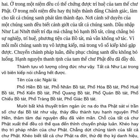
hai. Ở trong một niệm đều có thể chứng được trí huệ của tam thế chư
Phật. Ở trong mỗi niệm đều hay thị hiện thành đẳng Chánh giác, làm
cho tất cả chúng sanh phát tâm thành đạo. Nơi cảnh sở duyên của
một chúng sanh đều biết cảnh giới của tất cả chúng sanh. Dầu nhập
Như Lai Nhứt thiết trí địa mà chẳng bỏ hạnh Bồ tát, cũng chẳng bỏ
sự nghiệp, trí huệ, phương tiện của Bồ tát, mà vẫn không sở tác. Vì
mỗi mỗi chúng sanh trụ vô lượng kiếp, mà trong vô số kiếp khó gặp
được. Chuyển chánh pháp luân, điều phục chúng sanh đều không bỏ
luống. Hạnh nguyện thanh tịnh của tam thế chư Phật đều đã đầy đủ.
Thành tựu vô lượng công đức như vậy. Tất cả Như Lai trong
vô biên kiếp nói chẳng hết được.
Tên của các Ngài là:
Phổ Hiền Bồ tát, Phỗ Nhãn Bồ tát, Phổ Hóa Bồ tát, Phổ Huệ
Bồ tát, Phổ Kiến Bồ tát, Phổ Quang Bồ tát, Phổ Quán Bồ tát, Phổ
Chiếu Bồ tát, Phổ Tràng Bồ tát, Phổ Giác Bồ tát.
Mười bất khả thuyết trăm ngàn ức na do tha Phật sát vi trần
số chư đại Bồ tát như vậy, thảy đều thành tựu hạnh nguyện Phổ
Hiền, thâm tâm đại nguyện đều đã viên mãn. Chỗ của tất cả chư
Phật xuất thế đều có thể qua đến thỉnh chuyển pháp luân. Khéo hay
thọ trì pháp nhãn của chư Phật. Chẳng dứt chủng tánh của tất cả
chư Phật. Khéo biết tất cả chư Phật ra đời, thứ đệ thọ ký danh hiệu,