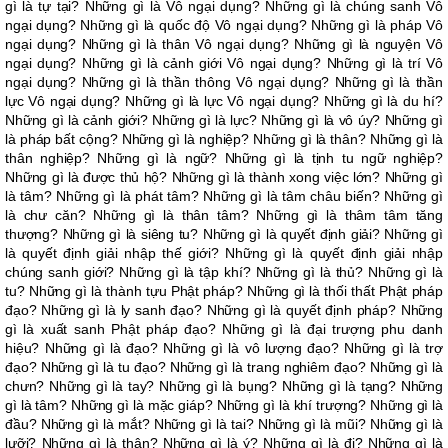
gì là tự tại? Những gì là Vô ngại dụng? Những gì là chúng sanh Vô
ngại dụng? Những gì là quốc độ Vô ngại dụng? Những gì là pháp Vô
ngại dụng? Những gì là thân Vô ngại dụng? Những gì là nguyện Vô
ngại dụng? Những gì là cảnh giới Vô ngại dụng? Những gì là trí Vô
ngại dụng? Những gì là thần thông Vô ngại dụng? Những gì là thần
lực Vô ngại dụng? Những gì là lực Vô ngại dụng? Những gì là du hí?
Những gì là cảnh giới? Những gì là lực? Những gì là vô úy? Những gì
là pháp bất cộng? Những gì là nghiệp? Những gì là thân? Những gì là
thân nghiệp? Những gì là ngữ? Những gì là tịnh tu ngữ nghiệp?
Những gì là được thủ hộ? Những gì là thành xong việc lớn? Những gì
là tâm? Những gì là phát tâm? Những gì là tâm châu biến? Những gì
là chư căn? Những gì là thân tâm? Những gì là thâm tâm tăng
thượng? Những gì là siêng tu? Những gì là quyết định giải? Những gì
là quyết định giải nhập thế giới? Những gì là quyết định giải nhập
chúng sanh giới? Những gì là tập khí? Những gì là thủ? Những gì là
tu? Những gì là thành tựu Phật pháp? Những gì là thối thất Phật pháp
đạo? Những gì là ly sanh đạo? Những gì là quyết định pháp? Những
gì là xuất sanh Phật pháp đạo? Những gì là đại trượng phu danh
hiệu? Những gì là đạo? Những gì là vô lượng đạo? Những gì là trợ
đạo? Những gì là tu đạo? Những gì là trang nghiêm đạo? Những gì là
chưn? Những gì là tay? Những gì là bụng? Những gì là tạng? Những
gì là tâm? Những gì là mặc giáp? Những gì là khí trượng? Những gì là
đầu? Những gì là mắt? Những gì là tai? Những gì là mũi? Những gì là
lưỡi? Những gì là thân? Những gì là ý? Những gì là đi? Những gì là