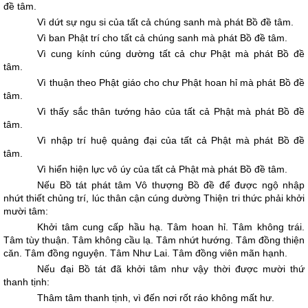
đề tâm.
Vì dứt sự ngu si của tất cả chúng sanh mà phát Bồ đề tâm.
Vì ban Phật trí cho tất cả chúng sanh mà phát Bồ đề tâm.
Vì cung kính cúng dường tất cả chư Phật mà phát Bồ đề
tâm.
Vì thuận theo Phật giáo cho chư Phật hoan hỉ mà phát Bồ đề
tâm.
Vì thấy sắc thân tướng hảo của tất cả Phật mà phát Bồ đề
tâm.
Vì nhập trí huệ quảng đại của tất cả Phật mà phát Bồ đề
tâm.
Vì hiển hiện lực vô úy của tất cả Phật mà phát Bồ đề tâm.
Nếu Bồ tát phát tâm Vô thượng Bồ đề để được ngộ nhập
nhứt thiết chủng trí, lúc thân cận cúng dường Thiện tri thức phải khởi
mười tâm:
Khởi tâm cung cấp hầu hạ. Tâm hoan hỉ. Tâm không trái.
Tâm tùy thuận. Tâm không cầu lạ. Tâm nhứt hướng. Tâm đồng thiện
căn. Tâm đồng nguyện. Tâm Như Lai. Tâm đồng viên mãn hạnh.
Nếu đại Bồ tát đã khởi tâm như vậy thời được mười thứ
thanh tịnh:
Thâm tâm thanh tịnh, vì đến nơi rốt ráo không mất hư.