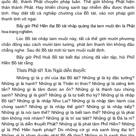
quốc độ, thành Phật chuyển pháp luân. Thế giới không Phật hiện
thân thành Phật. Hay khiến chúng sanh tạp nhiễm đều được thanh
tịnh. Hay diệt tất cả nghiệp chướng của Bồ tát, vào nơi pháp giới
thanh tịnh vô ngại.
Bấy giờ Phổ Hiền đại Bồ tát nhập quảng đại tam muội tên là Phật
hoa trang nghiêm.
Lúc Bồ tát nhập tam muội này, tất cả thế giới mười phương
chấn động sáu cách mười tám tướng, phát âm thanh lớn không đâu
chẳng nghe. Sau đó Bồ tát mới từ tam muội xuất định.
Bấy giờ Phổ Huệ Bồ tát biết đại chúng đã vân tập, hỏi Phổ
Hiền Bồ tát rằng:
Thưa Phật tử! Xin Ngài diễn thuyết:
Những gì là y chỉ của đại Bồ tát? Những gì là kỳ đặc tưởng?
Những gì là hạnh? Những gì là Thiện tri thức? Những gì là siêng tinh
tấn? Những gì là tâm được an ổn? Những gì là thành tựu chúng
sanh? Những gì là giới? Những gì là tự biết thọ ký? Những gì là nhập
Bồ tát? Những gì là nhập Như Lai? Những gì là nhập tâm hành của
chúng sanh? Những gì là nhập thế giới? Những gì là nhập kiếp?
Những gì là nói tam thế? Những gì là biết tam thế? Những gì là phát
tâm không mỏi nhàm? Những gì là trí sai biệt? Những gì là Đà la ni?
Những gì là diễn thuyết Phật? Những gì là phát tâm Phổ Hiền? Những
gì là Phổ Hiền hạnh pháp? Do những cớ gì mà sanh lòng đại bi?
Những gì là nhơn duyên phát Bồ đề tâm? Những gì là sanh tâm tôn