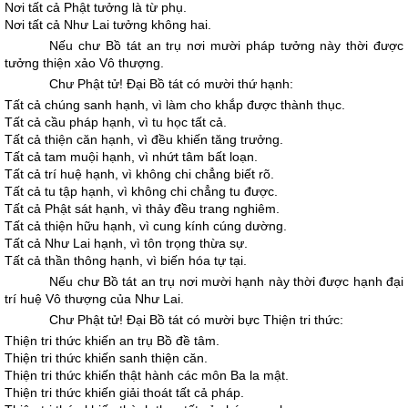
Nơi tất cả Phật tưởng là từ phụ.
Nơi tất cả Như Lai tưởng không hai.
Nếu chư Bồ tát an trụ nơi mười pháp tưởng này thời được
tưởng thiện xảo Vô thượng.
Chư Phật tử! Ðại Bồ tát có mười thứ hạnh:
Tất cả chúng sanh hạnh, vì làm cho khắp được thành thục.
Tất cả cầu pháp hạnh, vì tu học tất cả.
Tất cả thiện căn hạnh, vì đều khiến tăng trưởng.
Tất cả tam muội hạnh, vì nhứt tâm bất loạn.
Tất cả trí huệ hạnh, vì không chi chẳng biết rõ.
Tất cả tu tập hạnh, vì không chi chẳng tu được.
Tất cả Phật sát hạnh, vì thảy đều trang nghiêm.
Tất cả thiện hữu hạnh, vì cung kính cúng dường.
Tất cả Như Lai hạnh, vì tôn trọng thừa sự.
Tất cả thần thông hạnh, vì biến hóa tự tại.
Nếu chư Bồ tát an trụ nơi mười hạnh này thời được hạnh đại
trí huệ Vô thượng của Như Lai.
Chư Phật tử! Ðại Bồ tát có mười bực Thiện tri thức:
Thiện tri thức khiến an trụ Bồ đề tâm.
Thiện tri thức khiến sanh thiện căn.
Thiện tri thức khiến thật hành các môn Ba la mật.
Thiện tri thức khiến giải thoát tất cả pháp.