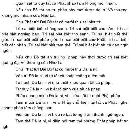
Quán sát tư duy tất cả Phật pháp tâm không mỏi nhàm.
Nếu chư Bồ tát an trụ pháp này thời được đại trí Vô thượng
không mỏi nhàm của Như Lai.
Chư Phật tử! Ðại Bồ tát có mười thứ sai biệt trí:
Trí sai biệt biết chúng sanh. Trí sai biệt biết các căn. Trí sai
biệt biết nghiệp báo. Trí sai biệt biết thọ sanh. Trí sai biệt biết thế
giới. Trí sai biệt biết pháp giới. Trí sai biệt biết chư Phật. Trí sai biệt
biết các pháp. Trí sai biệt biết tam thế. Trí sai biệt biết tất cả đạo ngữ
ngôn.
Nếu chư Bồ tát an trụ nơi pháp này thời được trí sai biệt
quảng đại Vô thượng của Như Lai.
Chư Phật tử! Ðại Bồ tát có mười thứ Đà la ni:
Văn trì Đà la ni, vì trì tất cả pháp chẳng quên mất.
Tu hành Đà la ni, vì như thiệt khéo quán tất cả pháp.
Tư duy Đà la ni, vì biết rõ tánh của tất cả pháp.
Pháp quang minh Đà la ni, vì chiếu bất tư nghì Phật pháp.
Tam muội Đà la ni, vì ở khắp chỗ hiện tại tất cả Phật nghe
chánh pháp tâm chẳng loạn.
Viên âm Đà la ni, vì hiểu rõ bất tư nghì âm thanh ngữ ngôn.
Tam thế Đà la ni, vì diễn nói tam thế những Phật pháp bất tư
nghì.