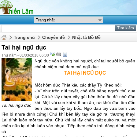
Trang chủ
Chuyên đề
Nhặt lá Bồ Đề
Tai hại ngũ dục
Thứ năm - 01/03/2018 06:00
Ngũ dục vốn không hại người, chỉ tại người bỏ quên
chánh niệm mà đam mê ngũ dục.....
TAI HẠI NGŨ DỤC
Một hôm đức Phật kêu các thầy Tỳ Kheo nói:
- Ví như trên núi tuyết, chỗ đất bằng người thú qua
lại. Có kẻ lấy nhựa cây gài bên thức ăn để nhử đàn
khỉ. Một vài con khỉ vì tham ăn, rời khỏi đàn tìm đến
Tai hại ngũ dục
bên thức ăn lấy tay bốc. Ngờ đâu tay vừa bám vào
liền bị nhựa dính cứng! Chú khỉ bèn lấy tay kia gỡ ra, thương thay!
Lại dính luôn một tay nữa. Chú khỉ lại lấy chân mặt quào ra, và một
chân nữa lại dính luôn vào nhựa. Tiếp theo chân trái đồng dính cứng
cả.