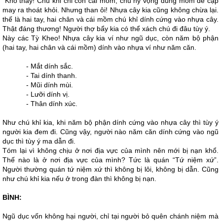
Khổ thay! Chú khỉ chỉ còn cái mồm, chú hy vọng dùng mồm để cạp
may ra thoát khỏi. Nhưng than ôi! Nhựa cây kia cũng không chừa lại.
thế là hai tay, hai chân và cái mồm chú khỉ dính cứng vào nhựa cây.
Thật đáng thương! Người thợ bẩy kia có thể xách chú đi đâu tùy ý.
Này các Tỳ Kheo! Nhựa cây kia ví như ngũ dục, còn năm bộ phận
(hai tay, hai chân và cái mồm) dính vào nhựa ví như năm căn.
- Mắt dính sắc.
- Tai dính thanh.
- Mũi dính mùi.
- Lưỡi dính vị.
- Thân dính xúc.
Như chú khỉ kia, khi năm bộ phận dính cứng vào nhựa cây thì tùy ý
người kia đem đi. Cũng vậy, người nào năm căn dính cứng vào ngũ
dục thì tùy ý ma dẫn đi.
Tóm lại vì không chịu ở nơi địa vực của mình nên mới bị nạn khổ.
Thế nào là ở nơi địa vực của mình? Tức là quán “Tứ niệm xứ”.
Người thường quán tứ niệm xứ thì không bị lôi, không bị dẫn. Cũng
như chú khỉ kia nếu ở trong đàn thì không bị nạn.
BÌNH:
Ngũ dục vốn không hại người, chỉ tại người bỏ quên chánh niệm mà