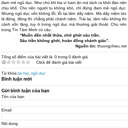
đam mê ngũ dục. Như chú khỉ kia vì ham ăn mà tách ra khỏi đàn nên
chịu khổ. Cho nên người tu không khó, chỉ đừng đam mê ngũ dục.
Nhưng ngũ dục vốn không lỗi, lỗi tại tâm dấy niệm. Mà dấy niệm tức
là động, động thì chẳng phải chánh niệm. Trái lại, tâm nếu không thì
cảnh vốn lặng, tuy ở trong ngũ dục mà thường giải thoát. Cho nên
trong Tín Tâm Minh có câu:
“Muốn đến nhất thừa, chớ ghét sáu trần.
Sáu trần không ghét, hoàn đồng chánh giác”.
Nguồn tin:
thuongchieu.net
Tổng số điểm của bài viết là: 0 trong 0 đánh giá
Click để đánh giá bài viết
Từ khóa:
tai hại
,
ngũ dục
Bình luận mới
Gửi bình luận của bạn
Tên của bạn
Email
Nội dung