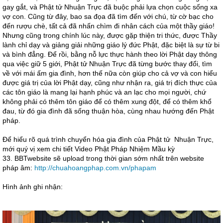
gay gắt, và Phật tử Nhuận Trực đã buộc phải lựa chọn cuộc sống xa
vợ con. Cũng từ đây, bao sa đọa đã tìm đến với chú, từ cờ bạc cho
đến rượu chè, tất cả đã nhấn chìm đi nhân cách của một thầy giáo!
Nhưng cũng trong chính lúc này, được gặp thiện tri thức, được Thầy
lành chỉ dạy và giảng giải những giáo lý đức Phật, đặc biệt là sự từ bi
và bình đẳng. Để rồi, bằng nỗ lực thực hành theo lời Phật dạy thông
qua việc giữ 5 giới, Phật tử Nhuận Trực đã từng bước thay đổi, tìm
về với mái ấm gia đình, hơn thế nữa còn giúp cho cả vợ và con hiểu
được giá trị của lời Phật dạy, cũng như nhận ra, giá trị đích thực của
các tôn giáo là mang lại hạnh phúc và an lạc cho mọi người, chứ
không phải có thêm tôn giáo để có thêm xung đột, để có thêm khổ
đau, từ đó gia đình đã sống thuận hòa, cùng nhau hướng đến Phật
pháp.
Để hiểu rõ quá trình chuyển hóa gia đình của Phật tử Nhuận Trực,
mới quý vị xem chi tiết Video Phật Pháp Nhiệm Mầu kỳ
33. BBTwebsite sẽ upload trong thời gian sớm nhất trên website
pháp âm:
http://chuahoangphap.com.vn/phapam
Hình ảnh ghi nhận: