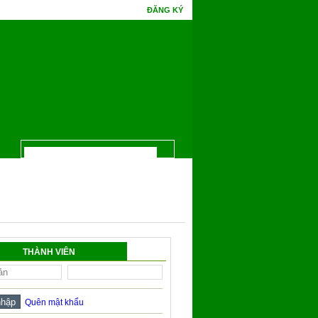
ĐĂNG KÝ
 quả Bồ Đề một đêm mà chín. Phúc gặp tình cờ tri thức, hoa Ưu Đàm mấy kiếp đâ
THÀNH VIÊN
Quên mật khẩu