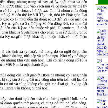
đền động, nhưng trong số này có 34 ngôi chùa và đền
ng, được khắc đục vào vách núi và có niên đại từ thế kỷ
áo có 12 ngôi chùa, và được xác định là nhóm chùa động
 thế kỷ V đến thế kỷ VII Tây lịch, thời kỳ Phật giáo Đại
 giáo có 17 ngôi đền (từ động số 13 đến 29), có niên đại
. Kỳ-na giáo có 5 (từ động 30 đến động 34), có niên đại
ôi đền của Kỳ-na đều thuộc về phái Digambara, là phái
hi phái khác là Śvētāmbara cho phép tu sĩ sử dụng y phục
ủa Kỳ-na giáo được khắc đục muộn nhất, vào thời điểm
là các tịnh xá (vihara), mà trong đó có ngôi được làm
ng, khách đường, nhà bếp và phòng ngủ. Như vậy nó được
 đủ những khu vực sinh hoạt. Chỉ có riêng động số 10 là
 cách Việt Namlà một chánh điện.
chùa động của Phật giáo ở Ellora đã không có Tăng nhân
o bị suy tàn ở vùng đất này cũng như trên toàn cõi lục địa
 cư trú và cũng không còn giới cư sĩ tại gia ở vùng đất
ưng Ellora vẫn không bị phá hoại.
h này nằm dưới sự kiểm soát của những người Holkar của
giá dành quyền thờ phụng và cũng để thu phí vào cổng.
y thuộc về quyền kiểm soát của những người Nizam của