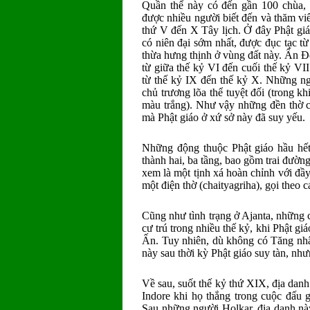
Quần thể này có đến gần 100 chùa, 
được nhiều người biết đến và thăm viế
thứ V đến X Tây lịch. Ở đây Phật gi
có niên đại sớm nhất, được đục tạc từ
thừa hưng thịnh ở vùng đất này. Ấn Độ
từ giữa thế kỷ VI đến cuối thế kỷ VII
từ thế kỷ IX đến thế kỷ X. Những ng
chủ trương lõa thể tuyệt đối (trong k
màu trắng). Như vậy những đền thờ c
mà Phật giáo ở xứ sở này đã suy yếu.
Những động thuộc Phật giáo hầu hết 
thành hai, ba tầng, bao gồm trai đườ
xem là một tịnh xá hoàn chỉnh với đầy
một điện thờ (chaityagriha), gọi theo
Cũng như tình trạng ở Ajanta, những 
cư trú trong nhiều thế kỷ, khi Phật giá
Ấn. Tuy nhiên, dù không có Tăng nhân
này sau thời kỳ Phật giáo suy tàn, nh
Về sau, suốt thế kỷ thứ XIX, địa dan
Indore khi họ thắng trong cuộc đấu 
Sau những người Holkar, địa danh nà