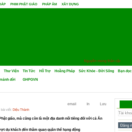
 ĐÁP
PHIM PHẬT GIÁO
PHÁP ÂM
XÂY DỰNG
Nguyền mong thân cận minh sư,
Thư Viện
Tin Tức
Hỗ Trợ
Hoằng Pháp
Sức Khỏe - Đời Sống
Bạn đọc
mảnh đời
GHPGVN
email
In
Lưu
bài viết:
Diệu Thành
Phật giáo, mà cũng còn là một địa danh nổi tiếng đối với cả Ấn