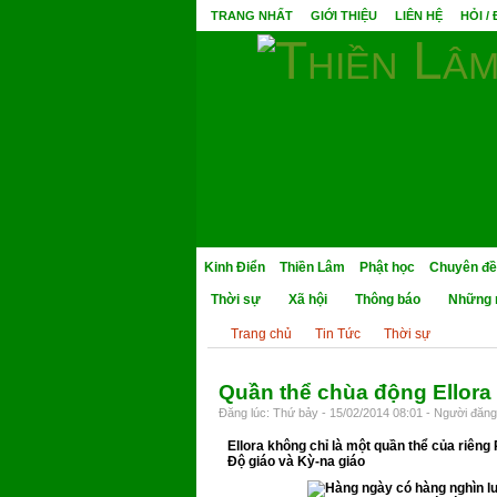
TRANG NHẤT
GIỚI THIỆU
LIÊN HỆ
HỎI /
Kinh Điển
Thiền Lâm
Phật học
Chuyên đề
Thời sự
Xã hội
Thông báo
Những 
Trang chủ
Tin Tức
Thời sự
Quần thể chùa động Ellora
Đăng lúc: Thứ bảy - 15/02/2014 08:01 - Người đăng 
Ellora không chỉ là một quần thể của riêng 
Độ giáo và Kỳ-na giáo