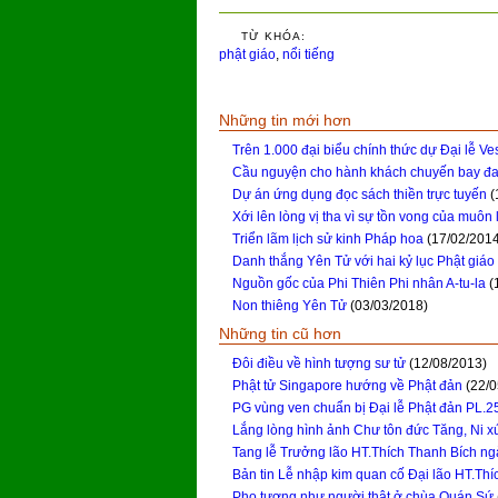
TỪ KHÓA:
phật giáo
,
nổi tiếng
Những tin mới hơn
Trên 1.000 đại biểu chính thức dự Đại lễ V
Cầu nguyện cho hành khách chuyến bay đa
Dự án ứng dụng đọc sách thiền trực tuyến
(
Xới lên lòng vị tha vì sự tồn vong của muôn 
Triển lãm lịch sử kinh Pháp hoa
(17/02/201
Danh thắng Yên Tử với hai kỷ lục Phật giáo
Nguồn gốc của Phi Thiên Phi nhân A-tu-la
(
Non thiêng Yên Tử
(03/03/2018)
Những tin cũ hơn
Đôi điều về hình tượng sư tử
(12/08/2013)
Phật tử Singapore hướng về Phật đản
(22/
PG vùng ven chuẩn bị Đại lễ Phật đản PL.2
Lắng lòng hình ảnh Chư tôn đức Tăng, Ni xú
Tang lễ Trưởng lão HT.Thích Thanh Bích ng
Bản tin Lễ nhập kim quan cố Đại lão HT.Th
Pho tượng như người thật ở chùa Quán Sứ