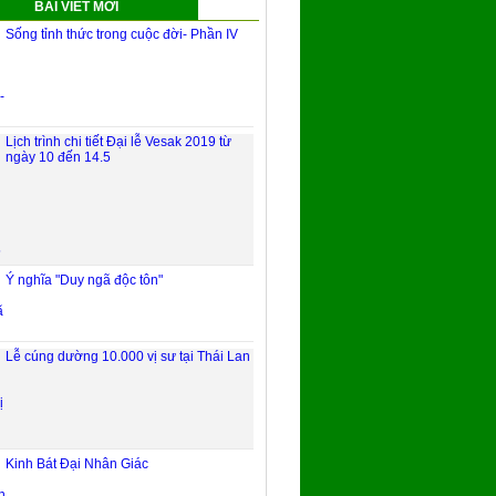
BÀI VIẾT MỚI
Sống tỉnh thức trong cuộc đời- Phần IV
Lịch trình chi tiết Đại lễ Vesak 2019 từ
ngày 10 đến 14.5
Ý nghĩa "Duy ngã độc tôn"
Lễ cúng dường 10.000 vị sư tại Thái Lan
Kinh Bát Đại Nhân Giác