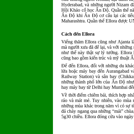
Hyderabad, và những người Nizam đã t
Hội Khảo cổ học Ấn Độ. Quần thế này
Ấn Độ khi Ấn Độ cơ cấu lại các ti
Maharashtra. Quần thể Ellora được U
Cách đến Ellora
Viếng thăm Ellora cũng như Ajanta là
mà người xưa đã để lại, và với những 
như thế này thật sự lý tưởng. Ellora
cũng bao gồm kiến trúc và mỹ thuật Ấ
Để đến Ellora, đối với những du khá
lửa hoặc máy bay đến Aurangabad và
Railway Station) và sân bay (Chikka
những thành phố lớn của Ấn Độ như
hay máy bay từ Delhi hay Mumbai đến
Về thời điểm chiêm bái, thích hợp nhấ
ráo và mát mẻ. Tuy nhiên, vào mùa m
những mùa khác trong năm vì có sự t
đá chảy ngang qua những “mái” chùa,
5g30 chiều. Ellora đóng cửa vào ngày