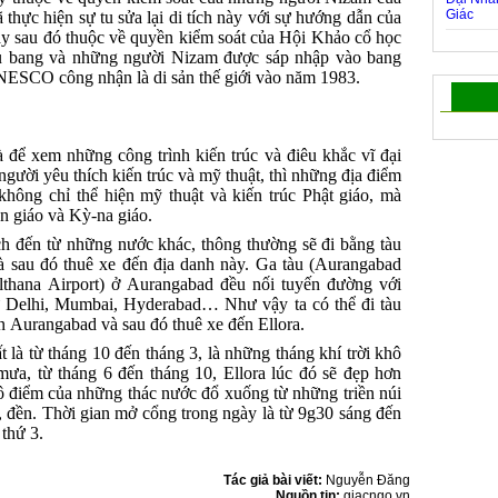
hực hiện sự tu sửa lại di tích này với sự hướng dẫn của
 sau đó thuộc về quyền kiểm soát của Hội Khảo cổ học
ểu bang và những người Nizam được sáp nhập vào bang
NESCO công nhận là di sản thế giới vào năm 1983.
 để xem những công trình kiến trúc và điêu khắc vĩ đại
người yêu thích kiến trúc và mỹ thuật, thì những địa điểm
 không chỉ thể hiện mỹ thuật và kiến trúc Phật giáo, mà
n giáo và Kỳ-na giáo.
ch đến từ những nước khác, thông thường sẽ đi bằng tàu
 sau đó thuê xe đến địa danh này. Ga tàu (Aurangabad
lthana Airport) ở Aurangabad đều nối tuyến đường với
 Delhi, Mumbai, Hyderabad… Như vậy ta có thể đi tàu
 Aurangabad và sau đó thuê xe đến Ellora.
t là từ tháng 10 đến tháng 3, là những tháng khí trời khô
ưa, từ tháng 6 đến tháng 10, Ellora lúc đó sẽ đẹp hơn
ô điểm của những thác nước đổ xuống từ những triền núi
 đền. Thời gian mở cổng trong ngày là từ 9g30 sáng đến
 thứ 3.
Tác giả bài viết:
Nguyễn Đăng
Nguồn tin:
giacngo.vn