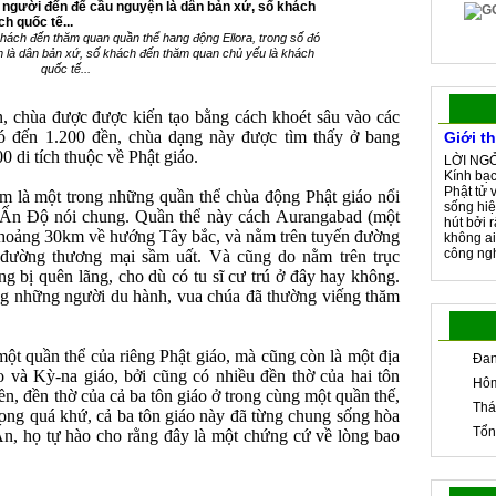
hách đến thăm quan quần thể hang động Ellora, trong số đó
 là dân bản xứ, số khách đến thăm quan chủ yếu là khách
quốc tế...
n, chùa được được kiến tạo bằng cách khoét sâu vào các
có đến 1.200 đền, chùa dạng này được tìm thấy ở bang
Giới t
 di tích thuộc về Phật giáo.
LỜI NGỎ
Kính bạc
Phật tử 
em là một trong những quần thể chùa động Phật giáo nổi
sống hiệ
à Ấn Độ nói chung. Quần thể này cách Aurangabad (một
hút bởi 
khoảng 30km về hướng Tây bắc, và nằm trên tuyến đường
không ai
công ngh
đường thương mại sầm uất. Và cũng do nằm trên trục
g bị quên lãng, cho dù có tu sĩ cư trú ở đây hay không.
ằng những người du hành, vua chúa đã thường viếng thăm
một quần thể của riêng Phật giáo, mà cũng còn là một địa
Đan
o và Kỳ-na giáo, bởi cũng có nhiều đền thờ của hai tôn
Hôm
ền, đền thờ của cả ba tôn giáo ở trong cùng một quần thế,
Thá
rong quá khứ, cả ba tôn giáo này đã từng chung sống hòa
Tổn
Ấn, họ tự hào cho rằng đây là một chứng cứ về lòng bao