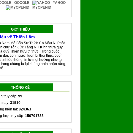
GOOGLE
YAHOO
MYOPENID
GIỚI THIỆU
hiệu về Thiền Lâm
 Nam Mô Bổn Sư Thích Ca Mâu Ni Phật.
h chư Tôn đức Tăng Ni ! Kính thưa quý
và quý Thiện hữu tri thức ! Trong cuộc
n đại, con người luôn bị thôi thúc, cuốn
rất nhiều thông tin từ mọi hướng nhưng
 trong chúng ta lại không nhìn nhận rằng,
ệ...
THỐNG KÊ
g truy cập:
99
 nay:
31510
ng hiện tại:
824363
g lượt truy cập:
150701733