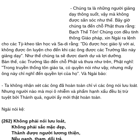
- Chúng ta là những người giảng
dạy thông suốt, vậy mà không
được săn sóc như thế. Bây giờ
chúng ta đến chỗ Phật thưa rằng:
Bạch Thế Tôn! Chúng con đều tinh
thông Giáo pháp, xin Ngài ra lệnh
cho các Tỳ-kheo tân học và Sa-di rằng: "Dù được học giáo lý với ai,
không được ôn luyện cho đến khi các ông được các Trưởng lão này
giảng dạy". Như thế chúng ta sẽ được danh dự và lợi dưỡng.
Bàn thế, các Trưởng lão đến chỗ Phật và thưa như trên, Phật nghĩ:
"Trong truyền thống tôn giáo ta, có quyền nói như vậy, nhưng mấy
ông này chỉ nghĩ đến quyền lợi của họ". Và Ngài bảo:
- Ta không nhận xét các ông đã hoàn toàn chỉ vì các ông nói lưu loát.
Nhưng người nào mà mọi ô nhiễm và phẩm hạnh xấu đều bị trừ
tuyệt bởi Thánh quả, người ấy mới thật hoàn toàn.
Ngài nói kệ:
(262) Không phải nói lưu loát,
Không phải sắc mặc đẹp,
Thành được người lương thiện,
Nếu ganh, tham, dối trá.