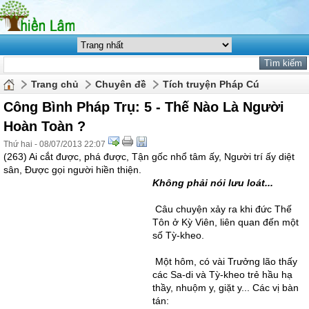
Trang chủ
Chuyên đề
Tích truyện Pháp Cú
Công Bình Pháp Trụ: 5 - Thế Nào Là Người
Hoàn Toàn ?
Thứ hai - 08/07/2013 22:07
(263) Ai cắt được, phá được, Tận gốc nhổ tâm ấy, Người trí ấy diệt
sân, Ðược gọi người hiền thiện.
Không phải nói lưu loát...
Câu chuyện xảy ra khi đức Thế
Tôn ở Kỳ Viên, liên quan đến một
số Tỳ-kheo.
Một hôm, có vài Trưởng lão thấy
các Sa-di và Tỳ-kheo trẻ hầu hạ
thầy, nhuộm y, giặt y... Các vị bàn
tán: