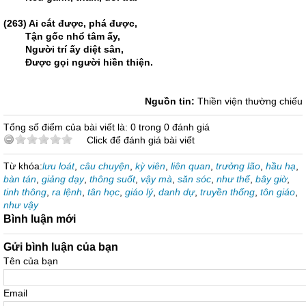
(263) Ai cắt được, phá được,
Tận gốc nhổ tâm ấy,
Người trí ấy diệt sân,
Ðược gọi người hiền thiện.
Nguồn tin:
Thiền viện thường chiếu
Tổng số điểm của bài viết là: 0 trong 0 đánh giá
Click để đánh giá bài viết
Từ khóa:
lưu loát
,
câu chuyện
,
kỳ viên
,
liên quan
,
trưởng lão
,
hầu hạ
,
bàn tán
,
giảng dạy
,
thông suốt
,
vậy mà
,
săn sóc
,
như thế
,
bây giờ
,
tinh thông
,
ra lệnh
,
tân học
,
giáo lý
,
danh dự
,
truyền thống
,
tôn giáo
,
như vậy
Bình luận mới
Gửi bình luận của bạn
Tên của bạn
Email