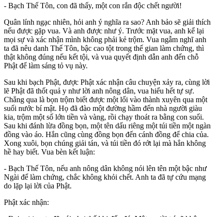
- Bạch Thế Tôn, con đã thấy, một con rắn độc chết người!
Quân lính ngạc nhiên, hỏi anh ý nghĩa ra sao? Anh bảo sẽ giải thích
nếu được gặp vua. Và anh được như ý. Trước mặt vua, anh kể lại
mọi sự và xác nhận mình không phải kẻ trộm. Vua ngẫm nghĩ anh
ta đã nêu danh Thế Tôn, bậc cao tột trong thế gian làm chứng, thì
thật không đúng nếu kết tội, và vua quyết định dẫn anh đến chỗ
Phật để làm sáng tỏ vụ này.
Sau khi bạch Phật, được Phật xác nhận câu chuyện xảy ra, cùng lời
lẽ Phật đã thốt quả y như lời anh nông dân, vua hiểu hết tự sự.
Chẳng qua là bọn trộm biết được một lối vào thành xuyên qua một
suối nước bí mật. Họ đã đào một đường hầm đến nhà người giàu
kia, trộm một số lớn tiền và vàng, rồi chạy thoát ra bằng con suối.
Sau khi đánh lừa đồng bọn, một tên dấu riêng một túi tiền một ngàn
đồng vào áo. Hắn cũng cùng đồng bọn đến cánh đồng để chia của.
Xong xuôi, bọn chúng giải tán, và túi tiền đó rớt lại mà hắn không
hề hay biết. Vua bèn kết luận:
- Bạch Thế Tôn, nếu anh nông dân không nói lên tên một bậc như
Ngài để làm chứng, chắc không khỏi chết. Anh ta đã tự cứu mạng
do lặp lại lời của Phật.
Phật xác nhận: