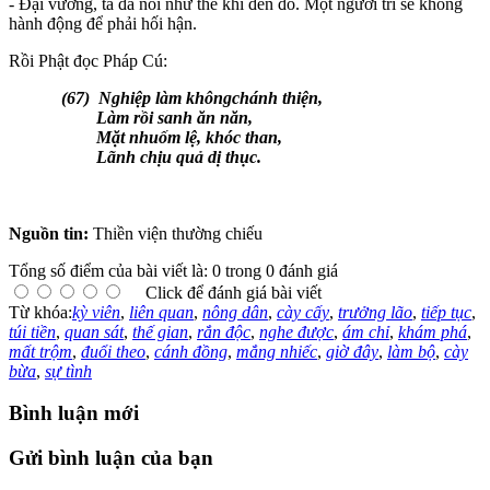
- Đại vương, ta đã nói như thế khi đến đó. Một người trí sẽ không
hành động để phải hối hận.
Rồi Phật đọc Pháp Cú:
(67) Nghiệp làm khôngchánh thiện,
Làm rồi sanh ăn năn,
Mặt nhuốm lệ, khóc than,
Lãnh chịu quả dị thục.
Nguồn tin:
Thiền viện thường chiếu
Tổng số điểm của bài viết là: 0 trong 0 đánh giá
Click để đánh giá bài viết
Từ khóa:
kỳ viên
,
liên quan
,
nông dân
,
cày cấy
,
trưởng lão
,
tiếp tục
,
túi tiền
,
quan sát
,
thế gian
,
rắn độc
,
nghe được
,
ám chỉ
,
khám phá
,
mất trộm
,
đuổi theo
,
cánh đồng
,
mắng nhiếc
,
giờ đây
,
làm bộ
,
cày
bừa
,
sự tình
Bình luận mới
Gửi bình luận của bạn