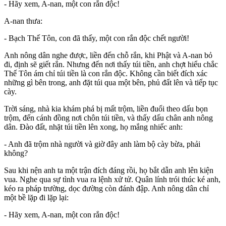
- Hãy xem, A-nan, một con rắn độc!
A-nan thưa:
- Bạch Thế Tôn, con đã thấy, một con rắn độc chết người!
Anh nông dân nghe được, liền đến chỗ rắn, khi Phật và A-nan bỏ
đi, định sẽ giết rắn. Nhưng đến nơi thấy túi tiền, anh chợt hiểu chắc
Thế Tôn ám chỉ túi tiền là con rắn độc. Không cần biết đích xác
những gì bên trong, anh đặt túi qua một bên, phủ đất lên và tiếp tục
cày.
Trời sáng, nhà kia khám phá bị mất trộm, liền đuổi theo dấu bọn
trộm, đến cánh đồng nơi chôn túi tiền, và thấy dấu chân anh nông
dân. Đào đất, nhặt túi tiền lên xong, họ mắng nhiếc anh:
- Anh đã trộm nhà người và giờ đây anh làm bộ cày bừa, phải
không?
Sau khi nện anh ta một trận đích đáng rồi, họ bắt dẫn anh lên kiện
vua. Nghe qua sự tình vua ra lệnh xử tử. Quân lính trói thúc ké anh,
kéo ra pháp trường, dọc đường còn đánh đập. Anh nông dân chỉ
một bề lặp đi lặp lại:
- Hãy xem, A-nan, một con rắn độc!