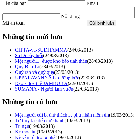
Tên của bạn
Email
Nội dung
Mã an toàn
Những tin mới hơn
CITTA-va-SUDHAMMA
(24/03/2013)
Sa Di bảy tuổi
(24/03/2013)
Một người.... được kho báo tinh thần
(28/03/2013)
Quỷ Búa Tạ
(23/03/2013)
Quỷ rắn và quỷ quạ
(23/03/2013)
UPPALAVAṆṆĀ bị cưỡng bức
(22/03/2013)
Đạo sĩ lõa thể JAMBUKA
(22/03/2013)
SUMANA - Người làm vườn
(22/03/2013)
Những tin cũ hơn
Một người cùi bị thử thách… phủ nhận niềm tin
(19/03/2013)
Từ trụy lạc đến đức hạnh
(19/03/2013)
Trí ngu
(19/03/2013)
Kẻ móc túi
(19/03/2013)
Kẻ vận rủi trong nhà
(19/03/2013)