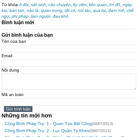
Từ khóa:
ở đời
,
sát sinh
,
câu chuyện
,
kỳ viên
,
liên quan
,
tín đồ
,
ngày
kia
,
bàn tán
,
nào là
,
quan trọng
,
tất cả
,
nói láo
,
qua lại
,
đam mê
,
chế
ngự
,
phi pháp
,
làm người
,
đau khổ
Bình luận mới
Gửi bình luận của bạn
Tên của bạn
Email
Nội dung
Mã an toàn
Những tin mới hơn
Công Bình Pháp Trụ: 1 - Quan Tòa Bất Công
(08/07/2013)
Công Bình Pháp Trụ: 2 - Lục Quần Tỳ Kheo
(08/07/2013)