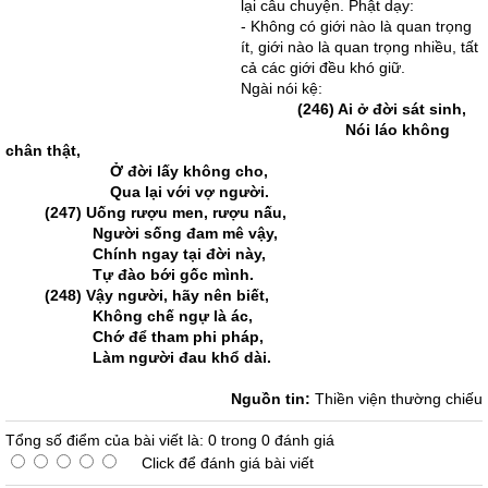
lại câu chuyện. Phật dạy:
- Không có giới nào là quan trọng
ít, giới nào là quan trọng nhiều, tất
cả các giới đều khó giữ.
Ngài nói kệ:
(246) Ai ở đời sát sinh,
Nói láo không
chân thật,
Ở đời lấy không cho,
Qua lại với vợ người.
(247) Uống rượu men, rượu nấu,
Người sống đam mê vậy,
Chính ngay tại đời này,
Tự đào bới gốc mình.
(248) Vậy người, hãy nên biết,
Không chế ngự là ác,
Chớ để tham phi pháp,
Làm người đau khổ dài.
Nguồn tin:
Thiền viện thường chiếu
Tổng số điểm của bài viết là: 0 trong 0 đánh giá
Click để đánh giá bài viết