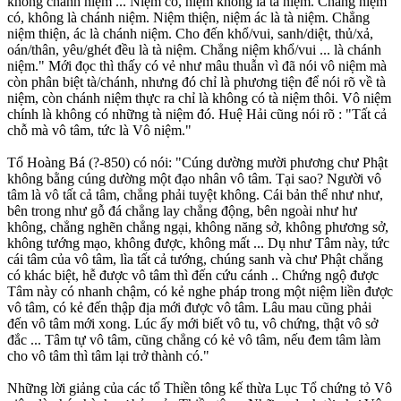
không chánh niệm ... Niệm có, niệm không là tà niệm. Chẳng niệm
có, không là chánh niệm. Niệm thiện, niệm ác là tà niệm. Chẳng
niệm thiện, ác là chánh niệm. Cho đến khổ/vui, sanh/diệt, thủ/xả,
oán/thân, yêu/ghét đều là tà niệm. Chẳng niệm khổ/vui ... là chánh
niệm." Mới đọc thì thấy có vẻ như mâu thuẫn vì đã nói vô niệm mà
còn phân biệt tà/chánh, nhưng đó chỉ là phương tiện để nói rõ về tà
niệm, còn chánh niệm thực ra chỉ là không có tà niệm thôi. Vô niệm
chính là không có những tà niệm đó. Huệ Hải cũng nói rõ : "Tất cả
chỗ mà vô tâm, tức là Vô niệm."
Tổ Hoàng Bá (?-850) có nói: "Cúng dường mười phương chư Phật
không bằng cúng dường một đạo nhân vô tâm. Tại sao? Người vô
tâm là vô tất cả tâm, chẳng phải tuyệt không. Cái bản thể như như,
bên trong như gỗ đá chẳng lay chẳng động, bên ngoài như hư
không, chẳng nghẽn chẳng ngại, không năng sở, không phương sở,
không tướng mạo, không được, không mất ... Dụ như Tâm này, tức
cái tâm của vô tâm, lìa tất cả tướng, chúng sanh và chư Phật chẳng
có khác biệt, hễ được vô tâm thì đến cứu cánh .. Chứng ngộ được
Tâm này có nhanh chậm, có kẻ nghe pháp trong một niệm liền được
vô tâm, có kẻ đến thập địa mới được vô tâm. Lâu mau cũng phải
đến vô tâm mới xong. Lúc ấy mới biết vô tu, vô chứng, thật vô sở
đắc ... Tâm tự vô tâm, cũng chẳng có kẻ vô tâm, nếu đem tâm làm
cho vô tâm thì tâm lại trở thành có."
Những lời giảng của các tổ Thiền tông kế thừa Lục Tổ chứng tỏ Vô