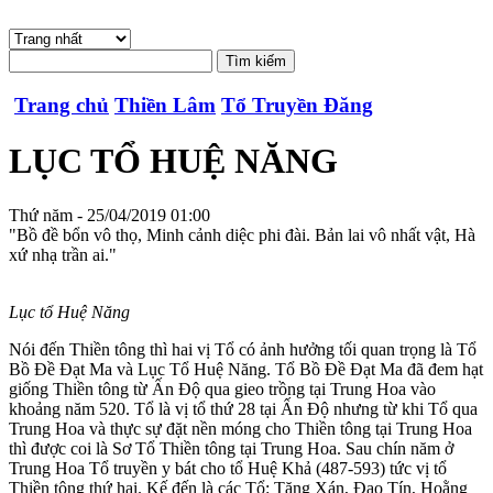
Trang chủ
Thiền Lâm
Tổ Truyền Đăng
LỤC TỔ HUỆ NĂNG
Thứ năm - 25/04/2019 01:00
"Bồ đề bổn vô thọ, Minh cảnh diệc phi đài. Bản lai vô nhất vật, Hà
xứ nhạ trần ai."
Lục tổ Huệ Năng
Nói đến Thiền tông thì hai vị Tổ có ảnh hưởng tối quan trọng là Tổ
Bồ Ðề Ðạt Ma và Lục Tổ Huệ Năng. Tổ Bồ Ðề Ðạt Ma đã đem hạt
giống Thiền tông từ Ấn Ðộ qua gieo trồng tại Trung Hoa vào
khoảng năm 520. Tổ là vị tổ thứ 28 tại Ấn Ðộ nhưng từ khi Tổ qua
Trung Hoa và thực sự đặt nền móng cho Thiền tông tại Trung Hoa
thì được coi là Sơ Tổ Thiền tông tại Trung Hoa. Sau chín năm ở
Trung Hoa Tổ truyền y bát cho tổ Huệ Khả (487-593) tức vị tổ
Thiền tông thứ hai. Kế đến là các Tổ: Tăng Xán, Ðạo Tín, Hoằng