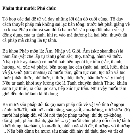
Phẩm thứ mười: Phó chúc
Tổ họp các đại đệ tử và dạy những lời dặn dò cuối cùng. Tổ dạy
cách thuyết pháp mà không sai lạc bản tông: trước hết phải giảng về
ba khoa Pháp môn và sau đó là ba mươi sáu pháp đối nhau về sự
động dụng của tự tánh, khi ra vào mà thường lìa hai bên, thuyết tất
cả pháp mà chẳng lìa tự tánh.
Ba khoa Pháp môn là: Ấm, Nhập và Giới. Ấm (skt: skandhas) là
năm ấm (vật che lấp tự tánh) gồm sắc, thọ, tưởng, hành và thức.
Nhập (skt: ayatanas) có mười hai: bên ngoài lục trần (sắc, thanh,
hương, vị, xúc và pháp), bên trong lục căn (mắt, tai, mũi, lưỡi, thân
và ý). Giới (skt: dhatus) có mười tám, gồm lục căn, lục trần và lục
thức (nhãn thức, nhĩ thức, tỉ thức, thiệt thức, thân thức và ý thức).
Nếu tự tánh khởi suy lường tức là Tánh chuyển thành Thức, khiến
sanh lục thức, ra cửa lục căn, tiếp xúc lục trần. Như vậy mười tám
giới đều do tự tánh khởi dụng.
Ba mươi sáu pháp đối là: (a) năm pháp đối về vật vô tình ở ngoại
cảnh: trời-đất, mặt trời- mặt trăng, sáng-tối, âm-dương, nước-lửa. (b)
mười hai pháp đối về lời nói thuộc pháp tướng: thí dụ có-không,
động-tịnh, phàm-thánh, già-trẻ ... (c) mười chín pháp đối của tự tánh
khởi dụng: tà-chánh, loạn-định, phiền não-bồ đề, thường- vô thường
... Nếu biết dùng ba mươi sáu pháp đối này thì thấu đạo và tất cả