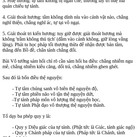
3. Huệ hương: tự tâm không bị ngăn che, thường lấy trí huệ mà
quán chiếu tự tánh.
4. Giải thoát hương: tâm không dính níu vào cảnh vật nào, chẳng
nghĩ thiện, chẳng nghĩ ác, tự tại vô ngại.
5. Giải thoát tri kiến hương: tuy giữ được giải thoát hương mà
không 'trầm không thủ tịch' (đắm vào cảnh không, giữ lòng vắng
lặng). Phải tu học pháp tối thượng thừa để nhận được bản tâm,
thẳng đến Bồ đề, chân tánh chẳng đổi.
Bài Vô tướng sám hối chỉ rõ cần sám hối ba điều: chẳng nhiễm ngu
mê, chẳng nhiễm kiêu căng, dối trá, chẳng nhiễm ghen ghét.
Sau đó là bốn điều thệ nguyện:
- Tự tâm chúng sanh vô biên thệ nguyện độ,
- Tự tâm phiền não vô tận thệ nguyện dứt,
-Tự tánh pháp môn vô lượng thệ nguyện học,
- Tự tánh Phật đạo vô thượng thệ nguyện thành.
Tổ dạy ba phép quy y là:
- Quy y Diệu giác của tự tánh. (Phật tức là Giác, tánh giác ngộ)
- Quy y Chánh pháp của tự tánh. (Pháp tức là Chánh, tánh