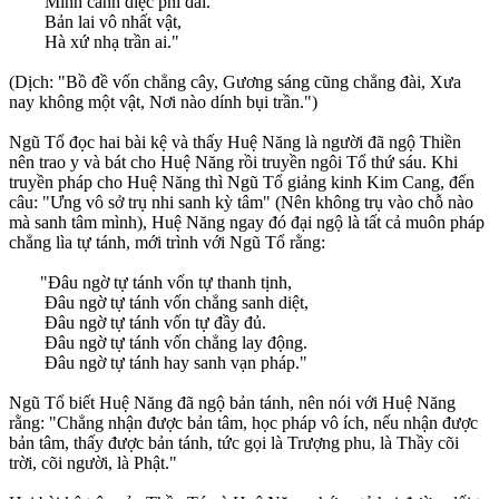
Minh cảnh diệc phi đài.
Bản lai vô nhất vật,
Hà xứ nhạ trần ai."
(Dịch: "Bồ đề vốn chẳng cây, Gương sáng cũng chẳng đài, Xưa
nay không một vật, Nơi nào dính bụi trần.")
Ngũ Tổ đọc hai bài kệ và thấy Huệ Năng là người đã ngộ Thiền
nên trao y và bát cho Huệ Năng rồi truyền ngôi Tổ thứ sáu. Khi
truyền pháp cho Huệ Năng thì Ngũ Tổ giảng kinh Kim Cang, đến
câu: "Ưng vô sở trụ nhi sanh kỳ tâm" (Nên không trụ vào chỗ nào
mà sanh tâm mình), Huệ Năng ngay đó đại ngộ là tất cả muôn pháp
chẳng lìa tự tánh, mới trình với Ngũ Tổ rằng:
"Ðâu ngờ tự tánh vốn tự thanh tịnh,
Ðâu ngờ tự tánh vốn chẳng sanh diệt,
Ðâu ngờ tự tánh vốn tự đầy đủ.
Ðâu ngờ tự tánh vốn chẳng lay động.
Ðâu ngờ tự tánh hay sanh vạn pháp."
Ngũ Tổ biết Huệ Năng đã ngộ bản tánh, nên nói với Huệ Năng
rằng: "Chẳng nhận được bản tâm, học pháp vô ích, nếu nhận được
bản tâm, thấy được bản tánh, tức gọi là Trượng phu, là Thầy cõi
trời, cõi người, là Phật."