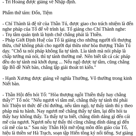
- Trí Hoàng được giảng về Nhập định.
Phẩm thứ tám: Ðốn, Tiệm
- Chí Thành là đệ tử của Thần Tú, được giao cho trách nhiệm là đến
nghe pháp của Tổ để về trình lại. Tổ giảng cho Chí Thành nghe:
- Trụ tâm quán tịnh là bịnh chứ chẳng phải là Thiền.
- Pháp Giới Định Huệ của Tổ là giảng cho những người tối thượng
thừa, chứ không phải cho người đại thừa như hòa thượng Thần Tú
dạy. "Chỗ ta nói pháp không lìa tự tánh. Lìa tánh mà nói pháp là
chấp tướng mà nói, thì tự tánh thường mê. Nên biết tất cả các pháp
đều do tự tánh mà khởi dụng ... Nếu ngộ được tự tâm, cũng chẳng
lập Bồ đề Niết bàn, chẳng lập giải thoát tri kiến."
- Hạnh Xương được giảng về nghĩa Thường, Vô thường trong kinh
Niết bàn.
- Thần Hội đến hỏi Tổ: "Hòa thượng ngồi Thiền thấy hay chẳng
thấy?" Tổ nói: "Nếu ngươi vì tâm mê, chẳng thấy tự tánh thì phải
hỏi Thiện tri thức để chỉ đường, nếu tâm ngộ, tự thấy tánh thì y theo
pháp mà tu hành. Nay ngươi mê chẳng thấy tự tâm, lại đến hỏi ta
thấy hay không thấy. Ta thấy tự ta biết, chẳng dính dáng gì đến cái
mê của ngươi. Ngươi nếu tự thấy thì cũng chẳng dính dáng gì đến
cái mê của ta." Sau này Thần Hội mở rộng môn đốn giáo của Tổ,
hiệu là thiền sư Hà Trạch, soạn tập Hiển tông ký nổi tiếng. Sư giảng