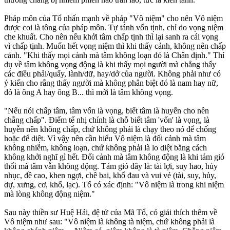
Pháp môn của Tổ nhấn mạnh về pháp "Vô niệm" cho nên Vô niệm
được coi là tông của pháp môn. Tự tánh vốn tịnh, chỉ do vọng niệm
che khuất. Cho nên nếu khởi tâm chấp tịnh thì lại sanh ra cái vọng
vì chấp tịnh. Muốn hết vọng niệm thì khi thấy cảnh, không nên chấp
cảnh. "Khi thấy mọi cảnh mà tâm không loạn đó là Chân định." Thí
dụ về tâm không vọng động là khi thấy mọi người mà chẳng thấy
các điều phải/quấy, lành/dữ, hay/dở của người. Không phải như có
ý kiến cho rằng thấy người mà không phân biệt đó là nam hay nữ,
đó là ông A hay ông B... thì mới là tâm không vọng.
"Nếu nói chấp tâm, tâm vốn là vọng, biết tâm là huyễn cho nên
chẳng chấp". Ðiểm tế nhị chính là chỗ biết tâm 'vốn' là vọng, là
huyễn nên không chấp, chứ không phải là chạy theo nó để chống
hoặc để diệt. Vì vậy nên cần hiểu Vô niệm là đối cảnh mà tâm
không nhiễm, không loạn, chứ không phải là lo diệt bằng cách
không khởi nghĩ gì hết. Ðối cảnh mà tâm không động là khi tám gió
thổi mà tâm vẫn không động. Tám gió đây là: tài lợi, suy hao, hủy
nhục, đề cao, khen ngợi, chê bai, khổ đau và vui vẻ (tài, suy, hủy,
dự, xưng, cơ, khổ, lạc). Tổ có xác định: "Vô niệm là trong khi niệm
mà lòng không động niệm."
Sau này thiền sư Huệ Hải, đệ tử của Mã Tổ, có giải thích thêm về
Vô niệm như sau: "Vô niệm là không tà niệm, chứ không phải là