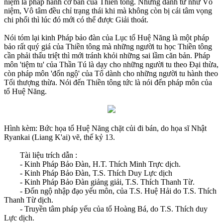
niệm là pháp hành cơ bản của Thiền tông. Những danh từ như Vô
niệm, Vô tâm đều chỉ trạng thái khi mà không còn bị cái tâm vọng
chi phối thì lúc đó mới có thể được Giải thoát.
Nói tóm lại kinh Pháp bảo đàn của Lục tổ Huệ Năng là một pháp
bảo rất quý giá của Thiền tông mà những người tu học Thiền tông
cần phải thấu triệt thì mới tránh khỏi những sai lầm căn bản. Pháp
môn 'tiệm tu' của Thần Tú là dạy cho những người tu theo Ðại thừa,
còn pháp môn 'đốn ngộ' của Tổ dành cho những người tu hành theo
Tối thượng thừa. Nói đến Thiền tông tức là nói đến pháp môn của
tổ Huệ Năng.
Hình kèm: Bức họa tổ Huệ Năng chặt củi đi bán, do họa sĩ Nhật
Ryankai (Liang K'ai) vẽ, thế kỷ 13.
Tài liệu trích dẫn :
- Kinh Pháp Bảo Ðàn, H.T. Thích Minh Trực dịch.
- Kinh Pháp Bảo Ðàn, T.S. Thích Duy Lực dịch
- Kinh Pháp Bảo Ðàn giảng giải, T.S. Thích Thanh Từ.
- Ðốn ngộ nhập đạo yếu môn, của T.S. Huệ Hải do T.S. Thích
Thanh Từ dịch.
- Truyền tâm pháp yếu của tổ Hoàng Bá, do T.S. Thích duy
Lực dịch.