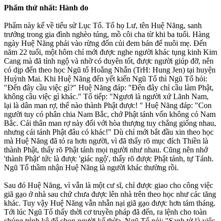
Phẩm thứ nhất: Hành do
Phẩm này kể về tiểu sử Lục Tổ. Tổ họ Lư, tên Huệ Năng, sanh
trưởng trong gia đình nghèo túng, mồ côi cha từ khi ba tuổi. Hàng
ngày Huệ Năng phải vào rừng đốn củi đem bán để nuôi mẹ. Ðến
năm 22 tuổi, một hôm chỉ mới được nghe người khác tụng kinh Kim
Cang mà đã tỉnh ngộ và nhờ có duyên tốt, được người giúp đỡ, nên
có dịp đến theo học Ngũ tổ Hoằng Nhẫn (TrH: Hung Jen) tại huyện
Huỳnh Mai. Khi Huệ Năng đến yết kiến Ngũ Tổ thì Ngũ Tổ hỏi:
"Ðến đây cầu việc gì?" Huệ Năng đáp: "Ðến đây chỉ cầu làm Phật,
không cầu việc gì khác." Tổ tiếp: "Ngươi là người xứ Lãnh Nam,
lại là dân man rợ, thế nào thành Phật được! " Huệ Năng đáp: "Con
người tuy có phân chia Nam Bắc, chớ Phật tánh vốn không có Nam
Bắc. Cái thân man rợ này đối với hòa thượng tuy chẳng giống nhau,
nhưng cái tánh Phật đâu có khác!" Dù chỉ mới bắt đầu xin theo học
mà Huệ Năng đã tỏ ra hơn người, vì đã thấy rõ mục đích Thiền là
thành Phật, thấy rõ Phật tánh mọi người như nhau. Cũng nên nhớ
'thành Phật' tức là được 'giác ngộ', thấy rõ được Phật tánh, tự Tánh.
Ngũ Tổ thầm nhận Huệ Năng là người khác thường rồi.
Sau đó Huệ Năng, vì vẫn là một cư sĩ, chỉ được giao cho công việc
giã gạo ở nhà sau chứ chưa được lên nhà trên theo học như các tăng
khác. Tuy vậy Huệ Năng vẫn nhẫn nại giã gạo được hơn tám tháng.
Tới lúc Ngũ Tổ thấy thời cơ truyền pháp đã đến, ra lệnh cho toàn
chúng trình kệ để chọn người kế thừa. Ngũ Tổ nói: "Sanh tử là việc