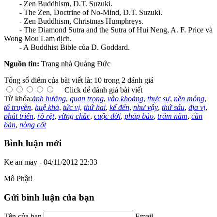
- Zen Buddhism, D.T. Suzuki.
- The Zen, Doctrine of No-Mind, D.T. Suzuki.
- Zen Buddhism, Christmas Humphreys.
- The Diamond Sutra and the Sutra of Hui Neng, A. F. Price và
Wong Mou Lam dịch.
- A Buddhist Bible của D. Goddard.
Nguồn tin:
Trang nhà Quảng Đức
Tổng số điểm của bài viết là: 10 trong 2 đánh giá
Click để đánh giá bài viết
Từ khóa:
ảnh hưởng
,
quan trọng
,
vào khoảng
,
thực sự
,
nền móng
,
tổ truyền
,
huệ khả
,
tức vị
,
thứ hai
,
kế đến
,
như vậy
,
thứ sáu
,
địa vị
,
phát triển
,
rõ rệt
,
vững chắc
,
cuộc đời
,
pháp bảo
,
trăm năm
,
căn
bản
,
nòng cốt
Bình luận mới
Ke an may - 04/11/2012 22:33
Mô Phật!
Gửi bình luận của bạn
Tên của bạn
Email