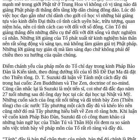
mạnh mẽ trong giới Phật tử ở Trung Hoa vì không có vị tăng nào đã
giảng Phật pháp đi thẳng đến tầng lớp dân chúng đông đảo. Lúc đó
việc học đạo gần như chỉ dành cho giới có học vì những bài giảng
tựa vào kinh điển Ðại thừa có tính cách uyên bác, trừu tượng, quan
niệm hóa, nên có tính cách cao vời đối với số đông. Còn Tổ thì
giảng thẳng đến những điều cụ thể đối với đời sống và thực nghiệm
cá nhân. Những lời giảng của Tổ phát xuất từ kinh nghiệm bản thân
nên rất sống động và sáng tạo, mà không làm giảm giá trị Phật pháp.
Những lời giảng tuy giản dị mà làm sáng đạo chứ không phải để
chiều theo xu hướng của quần chúng.
Ðiểm chánh yếu của pháp môn do Tổ chỉ dạy trong kinh Pháp Bảo
Ðàn là Kiến tánh, theo đúng đường lối của tổ Bồ Ðề Ðạt Ma đã đặt
cho Thiền tông. D. T. Suzuki đã luận về Tánh một cách đầy đủ
trong hai cuốn: Zen Buddhism và The Zen, doctrine of no-mind.
Cũng cần nhắc lại là Suzuki là một tiến sĩ, coi như đã đắc đạo năm
27 tuổi nhưng sau đó ông dạy học tại các đại học tại Nhật và Mỹ.
Những cuốn sách của ông rất nổi tiếng và đã trình bày Zen (Thiền
tông) cho các nước Tây phương một cách đầy đủ và khéo léo nên
cũng nhờ đó mà Tây phương hiểu biết về Zen rõ ràng hơn. Khi luận
về cuốn kinh Pháp Bảo Ðàn, Suzuki đã có công tham khảo cả
những bản ngữ lục của Thần Tú và Thần Hội rồi đem ra so sánh
nên việc trình bày về pháp môn của Tổ rất rõ ràng và đầy đủ.
"Tánh" đây là bản thể chân thực của mình, bản thể đó chính là Phật