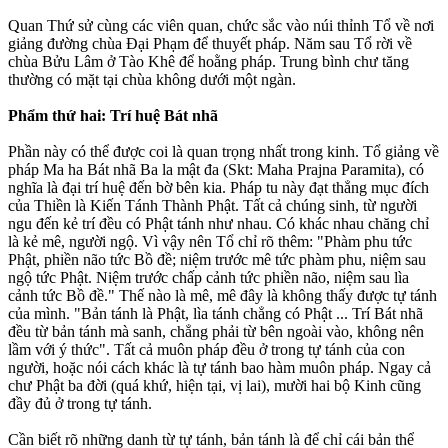
Quan Thứ sử cùng các viên quan, chức sắc vào núi thỉnh Tổ về nơi
giảng đường chùa Ðại Phạm để thuyết pháp. Năm sau Tổ rời về
chùa Bửu Lâm ở Tào Khê để hoằng pháp. Trung bình chư tăng
thường có mặt tại chùa không dưới một ngàn.
Phẩm thứ hai: Trí huệ Bát nhã
Phần này có thể được coi là quan trọng nhất trong kinh. Tổ giảng về
pháp Ma ha Bát nhã Ba la mật đa (Skt: Maha Prajna Paramita), có
nghĩa là đại trí huệ đến bờ bên kia. Pháp tu này đạt thẳng mục đích
của Thiền là Kiến Tánh Thành Phật. Tất cả chúng sinh, từ người
ngu đến kẻ trí đều có Phật tánh như nhau. Có khác nhau chăng chỉ
là kẻ mê, người ngộ. Vì vậy nên Tổ chỉ rõ thêm: "Phàm phu tức
Phật, phiền não tức Bồ đề; niệm trước mê tức phàm phu, niệm sau
ngộ tức Phật. Niệm trước chấp cảnh tức phiền não, niệm sau lìa
cảnh tức Bồ đề." Thế nào là mê, mê đây là không thấy được tự tánh
của mình. "Bản tánh là Phật, lìa tánh chẳng có Phật ... Trí Bát nhã
đều từ bản tánh mà sanh, chẳng phải từ bên ngoài vào, không nên
lầm với ý thức". Tất cả muôn pháp đều ở trong tự tánh của con
người, hoặc nói cách khác là tự tánh bao hàm muôn pháp. Ngay cả
chư Phật ba đời (quá khứ, hiện tại, vị lai), mười hai bộ Kinh cũng
đầy đủ ở trong tự tánh.
Cần biết rõ những danh từ tự tánh, bản tánh là để chỉ cái bản thể