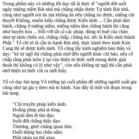
Trong phẩm này có những lời dạy rất là thực tế "người đời suốt
ngày miệng niệm Bát nhã mà chẳng nhận được Tự tánh Bát nhã,
cũng như người nói ăn mà không ăn nên chẳng no được, miệng chỉ
thuyết Không, muôn kiếp chẳng được Kiến tánh ... Cần phải tâm
hành, chẳng ở miệng niệm, miệng niệm tâm chẳng hành thì cũng
như huyễn hóa ... Ðối với tất cả các pháp, dùng trí huệ của chân
như tự tánh chiếu soi, chẳng chấp, chẳng bỏ, tức là Kiến tánh thành
Phật." Tổ chỉ rõ là cần tu hạnh Bát nhã, thực hành theo kinh Kim
Cang thì sẽ được kiến tánh. Tổ cũng lấy kinh nghiệm bản thân và
dạy: "kẻ tự ngộ thì chẳng phải nhờ đến người khác chỉ bảo, nếu cố
chấp rằng phải luôn ỷ lại vào thiện tri thức mới mong được giải
thoát thì không có lý như vậy", còn nếu không tự ngộ thì cần phải
nhờ thiện tri thức chỉ ra mới thấy.
Tổ có dạy bài tụng Vô tướng tại cuối phẩm để những người xuất gia
cũng như tại gia y theo mà tu hành. Sau đây là một vài đoạn trong
bài tụng:
"Chỉ truyền pháp kiến tánh,
Hoằng pháp phá tà tông.
Ngoài tâm đi tìm đạo.
Suốt đời chẳng thấy đạo.
Thương, ghét chẳng quan tâm,
Duỗi thẳng hai chân nằm.
Phật pháp tại thế gian,