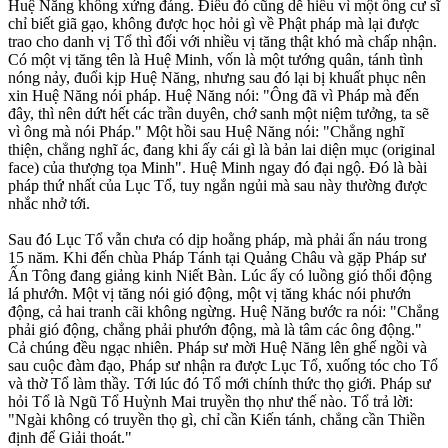
Huệ Năng không xứng đáng. Ðiều đó cũng dễ hiểu vì một ông cư sĩ
chỉ biết giã gạo, không được học hỏi gì về Phật pháp mà lại được
trao cho danh vị Tổ thì đối với nhiều vị tăng thật khó mà chấp nhận.
Có một vị tăng tên là Huệ Minh, vốn là một tướng quân, tánh tình
nóng nảy, đuổi kịp Huệ Năng, nhưng sau đó lại bị khuất phục nên
xin Huệ Năng nói pháp. Huệ Năng nói: "Ông đã vì Pháp mà đến
đây, thì nên dứt hết các trần duyên, chớ sanh một niệm tưởng, ta sẽ
vì ông mà nói Pháp." Một hồi sau Huệ Năng nói: "Chẳng nghĩ
thiện, chẳng nghĩ ác, đang khi ấy cái gì là bản lai diện mục (original
face) của thượng tọa Minh". Huệ Minh ngay đó đại ngộ. Ðó là bài
pháp thứ nhất của Lục Tổ, tuy ngắn ngủi mà sau này thường được
nhắc nhở tới.
Sau đó Lục Tổ vẫn chưa có dịp hoằng pháp, mà phải ẩn náu trong
15 năm. Khi đến chùa Pháp Tánh tại Quảng Châu và gặp Pháp sư
Ấn Tông đang giảng kinh Niết Bàn. Lúc ấy có luồng gió thổi động
lá phướn. Một vị tăng nói gió động, một vị tăng khác nói phướn
động, cả hai tranh cãi không ngừng. Huệ Năng bước ra nói: "Chẳng
phải gió động, chẳng phải phướn động, mà là tâm các ông động."
Cả chúng đều ngạc nhiên. Pháp sư mời Huệ Năng lên ghế ngồi và
sau cuộc đàm đạo, Pháp sư nhận ra được Lục Tổ, xuống tóc cho Tổ
và thờ Tổ làm thầy. Tới lúc đó Tổ mới chính thức thọ giới. Pháp sư
hỏi Tổ là Ngũ Tổ Huỳnh Mai truyền thọ như thế nào. Tổ trả lời:
"Ngài không có truyền thọ gì, chỉ cần Kiến tánh, chẳng cần Thiền
định để Giải thoát."