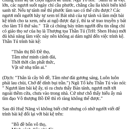
lớn, các ngươi suốt ngày chỉ cầu phước, chẳng cầu lìa khỏi biển khổ
sanh tử. Nếu tự tánh mê thì phước làm sao có thể cứu được? Các
ngươi mỗi người hãy tự xem trí Bát nhã của tự tánh và làm một bài
kệ trình cho ta xem, nếu ai ngộ được đại ý, thì ta sẽ trao truyền y bát
cho làm Tổ thứ sáu." Tất cả chúng bảy trăm người đều tin rằng chỉ
có giáo thọ sư của họ là Thượng tọa Thần Tú (TrH: Shen Hsiu) mới
đủ khả năng làm việc này nên không ai dám nghĩ đến việc trình kệ.
Thần Tú trình bài kệ:
"Thân thị Bồ Ðề thọ,
Tâm như minh cảnh đài,
Thời thời cần phất thức,
Vật sử nhạ trần ai."
(Dịch: "Thân là cây bồ đề, Tâm như đài gương sáng, Luôn luôn
phải lau chùi, Chớ để dính bụi trần.") Ngũ Tổ kêu Thần Tú vào nói:
" Ngươi làm bài kệ ấy, tỏ ra chưa thấy Bản tánh, ngươi mới tới
ngoài thềm cửa, chưa vào trong nhà. Cứ như chỗ thấy hiểu ấy mà
tìm đạo Vô thượng Bồ Ðề thì rõ ràng không thể được."
Sau đó Huệ Năng vì không biết chữ nhưng có nhờ người viết để
trình bài kệ đối lại với bài kệ trên:
"Bồ đề bổn vô thọ,