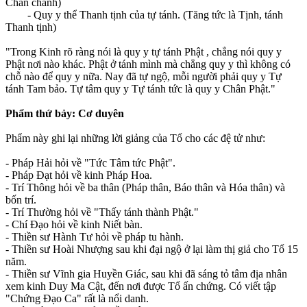
Chân chánh)
- Quy y thể Thanh tịnh của tự tánh. (Tăng tức là Tịnh, tánh
Thanh tịnh)
"Trong Kinh rõ ràng nói là quy y tự tánh Phật , chẳng nói quy y
Phật nơi nào khác. Phật ở tánh mình mà chẳng quy y thì không có
chỗ nào để quy y nữa. Nay đã tự ngộ, mỗi người phải quy y Tự
tánh Tam bảo. Tự tâm quy y Tự tánh tức là quy y Chân Phật."
Phẩm thứ bảy: Cơ duyên
Phẩm này ghi lại những lời giảng của Tổ cho các đệ tử như:
- Pháp Hải hỏi về "Tức Tâm tức Phật".
- Pháp Ðạt hỏi về kinh Pháp Hoa.
- Trí Thông hỏi về ba thân (Pháp thân, Báo thân và Hóa thân) và
bốn trí.
- Trí Thường hỏi về "Thấy tánh thành Phật."
- Chí Ðạo hỏi về kinh Niết bàn.
- Thiền sư Hành Tư hỏi về pháp tu hành.
- Thiền sư Hoài Nhượng sau khi đại ngộ ở lại làm thị giả cho Tổ 15
năm.
- Thiền sư Vĩnh gia Huyền Giác, sau khi đã sáng tỏ tâm địa nhân
xem kinh Duy Ma Cật, đến nơi được Tổ ấn chứng. Có viết tập
"Chứng Ðạo Ca" rất là nổi danh.