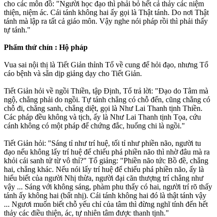
cho các môn đồ: "Người học đạo thì phải bỏ hết cả thảy các niệm
thiện, niệm ác. Cái tánh không hai ấy gọi là Thật tánh. Do nơi Thật
tánh mà lập ra tất cả giáo môn. Vậy nghe nói pháp rồi thì phải thấy
tự tánh."
Phẩm thứ chín : Hộ pháp
Vua sai nội thị là Tiết Giản thỉnh Tổ về cung để hỏi đạo, nhưng Tổ
cáo bệnh và sẵn dịp giảng dạy cho Tiết Giản.
Tiết Giản hỏi về ngồi Thiền, tập Ðịnh, Tổ trả lời: "Ðạo do Tâm mà
ngộ, chẳng phải do ngồi. Tự tánh chẳng có chỗ đến, cũng chẳng có
chỗ đi, chẳng sanh, chẳng diệt, gọi là Như Lai Thanh tịnh Thiền.
Các pháp đều không và tịch, ấy là Như Lai Thanh tịnh Tọa, cứu
cánh không có một pháp để chứng đắc, huống chi là ngồi."
Tiết Giản hỏi: "Sáng tỉ như trí huệ, tối tỉ như phiền não, người tu
đạo nếu không lấy trí huệ để chiếu phá phiền não thì nhờ đâu mà ra
khỏi cái sanh tử từ vô thỉ?" Tổ giảng: "Phiền não tức Bồ đề, chẳng
hai, chẳng khác. Nếu nói lấy trí huệ để chiếu phá phiền não, ấy là
hiểu biết của người Nhị thừa, người đại căn thượng trí chẳng như
vậy ... Sáng với không sáng, phàm phu thấy có hai, người trí rõ thấy
tánh ấy không hai (bất nhị). Cái tánh không hai đó là thật tánh vậy
... Ngươi muốn biết chỗ yếu chỉ của tâm thì đừng nghĩ tính đến hết
thảy các điều thiện, ác, tự nhiên tâm được thanh tịnh."