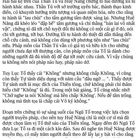
Hai bài kệ trên của Thần Tú và Huệ Năng chứng tỏ hai đường lối tu
hành khác nhau. Thần Tú với sở trường uyên bác, thành thạo kinh
điển, có khuynh hướng trừu tượng và quan niệm hóa, nên cho rằng
tu hành là "lau chùi" cho tấm gương tâm được sáng lại. Nhưng Huệ
Năng đã khéo léo "đập bể" tấm gương và chỉ thẳng "bản lai vô nhất
vật", chứng tỏ đã tới chỗ tuyệt đối thì không có một cái gì ở đó, nói
chi tới gương, tới bụi. Ðường lối tu hành đó thiệt đã dẫn thẳng đến
chỗ cứu cánh, mà không còn dùng tới phương tiện như "lau chùi"
nữa. Pháp môn của Thần Tú vẫn có giá trị và hữu ích cho những
người chưa đạt tới thượng căn, còn pháp môn của Tổ là dành cho
những người đã đủ trình độ để đạt tới mức cứu cánh. Vì vậy chúng
ta không nên nói pháp nào hay, pháp nào dở.
Tuy Lục Tổ thấy cái "Không" nhưng không chấp Không, vì cũng
còn thấy Tự tánh diệu dụng với năm câu "đâu ngờ ... ". Thấy được
Tự tánh mới là mục đích của Thiền tông, chứ không phải chỉ thâm
hiểu chữ "Không" là đủ. Trong một bài giảng, Tổ cũng nhắc nhở:
"Chớ nghe ta nói 'Không' mà liền chấp 'Không'. Nếu để tâm trống
không mà tĩnh tọa là chấp cái Vô ký không."
Ðoạn trên chứng tỏ sự sáng suốt của Ngũ Tổ trong việc lựa chọn
người truyền pháp, cho nên tuy Huệ Năng chỉ là một cư sĩ mà đã
được chọn làm vị Tổ thứ sáu của Thiền tông. Ngay đêm đó Ngũ Tổ
đưa Lục Tổ ra đi một cách kín đáo. Sau đó nghe tin Huệ Năng được
truyền thọ, có mấy trăm người đuổi theo để lấy lại y bát vì cho rằng