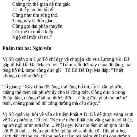
Chẳng rời thế gian để tìm giác.
Lìa thế gian tìm bồ đề,
Cũng như tìm sừng thỏ.
Tụng này là đốn giáo,
Cũng gọi đại pháp thuyền,
Lúc mê tu nhiều kiếp,
Ngộ chỉ một sát na."
Phẩm thứ ba: Nghi vấn
Vị Sử quân xin Lục Tổ chỉ dạy về chuyện khi vua Lương Võ Ðế
gặp tổ Bồ Ðề Ðạt Ma có hỏi: "Trẫm suốt đời xây chùa độ tăng, trai
tăng bố thí, được công đức gì?" Tổ Bồ Ðề Ðạt Ma đáp: "Thiệt
không có công đức gì".
Tổ giảng: "Xây chùa độ tăng, trai tăng bố thí, ấy là cầu phước,
chẳng thể đem cái phước ấy cho là công đức. Công đức ở trong
Pháp thân, chẳng ở tại tu phước đức ... Công đức phải tìm nơi tự
tánh, chẳng phải bố thí cúng dường mà cầu được."
Vị Sử quân lại hỏi về vấn đề niệm Phật A Di Ðà để được vãng sanh
về Tây phương. Tổ nói: "Kẻ mê niệm Phật cầu vãng sanh nơi khác,
người ngộ tự tin nơi tâm ... Phật dạy: Khi nơi tâm mình tịnh tức là
cõi Phật tịnh ... Nếu ngộ được pháp vô sanh thì cõi Tây phương
cách đây chẳng xa, chẳng ngộ tự tâm mà niệm Phật thì con đường