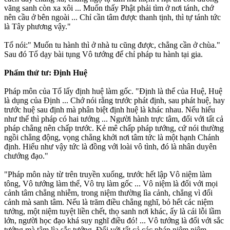
vãng sanh còn xa xôi ... Muốn thấy Phật phải tìm ở nơi tánh, chớ
nên cầu ở bên ngoài ... Chỉ cần tâm được thanh tịnh, thì tự tánh tức
là Tây phương vậy."
Tổ nói:" Muốn tu hành thì ở nhà tu cũng được, chẳng cần ở chùa."
Sau đó Tổ dạy bài tụng Vô tướng để chỉ pháp tu hành tại gia.
Phẩm thứ tư: Ðịnh Huệ
Pháp môn của Tổ lấy định huệ làm gốc. "Ðịnh là thể của Huệ, Huệ
là dụng của Ðịnh ... Chớ nói rằng trước phát định, sau phát huệ, hay
trước huệ sau định mà phân biệt định huệ là khác nhau. Nếu hiểu
như thế thì pháp có hai tướng ... Người hành trực tâm, đối với tất cả
pháp chẳng nên chấp trước. Kẻ mê chấp pháp tướng, cứ nói thường
ngồi chẳng động, vọng chẳng khởi nơi tâm tức là một hạnh Chánh
định. Hiểu như vậy tức là đồng với loài vô tình, đó là nhân duyên
chướng đạo."
"Pháp môn này từ trên truyền xuống, trước hết lập Vô niệm làm
tông, Vô tướng làm thể, Vô trụ làm gốc ... Vô niệm là đối với mọi
cảnh tâm chẳng nhiễm, trong niệm thường lìa cảnh, chẳng vì đối
cảnh mà sanh tâm. Nếu là trăm điều chẳng nghĩ, bỏ hết các niệm
tưởng, một niệm tuyệt liền chết, thọ sanh nơi khác, ấy là cái lỗi lầm
lớn, người học đạo khá suy nghĩ điều đó! ... Vô tướng là đối với sắc
tướng mà tâm lìa sắc tướng. Ðối với tất cả các pháp niệm niệm