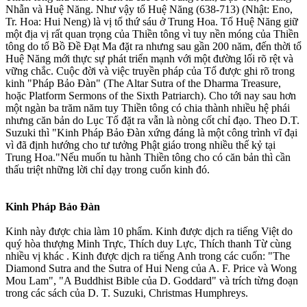
Nhẫn và Huệ Năng. Như vậy tổ Huệ Năng (638-713) (Nhật: Eno,
Tr. Hoa: Hui Neng) là vị tổ thứ sáu ở Trung Hoa. Tổ Huệ Năng giữ
một địa vị rất quan trọng của Thiền tông vì tuy nền móng của Thiền
tông do tổ Bồ Ðề Ðạt Ma đặt ra nhưng sau gần 200 năm, đến thời tổ
Huệ Năng mới thực sự phát triển mạnh với một đường lối rõ rệt và
vững chắc. Cuộc đời và việc truyền pháp của Tổ được ghi rõ trong
kinh "Pháp Bảo Ðàn" (The Altar Sutra of the Dharma Treasure,
hoặc Platform Sermons of the Sixth Patriarch). Cho tới nay sau hơn
một ngàn ba trăm năm tuy Thiền tông có chia thành nhiều hệ phái
nhưng căn bản do Lục Tổ đặt ra vẫn là nòng cốt chỉ đạo. Theo D.T.
Suzuki thì "Kinh Pháp Bảo Ðàn xứng đáng là một công trình vĩ đại
vì đã định hướng cho tư tưởng Phật giáo trong nhiều thế kỷ tại
Trung Hoa."Nếu muốn tu hành Thiền tông cho có căn bản thì cần
thấu triệt những lời chỉ dạy trong cuốn kinh đó.
Kinh Pháp Bảo Ðàn
Kinh này được chia làm 10 phẩm. Kinh được dịch ra tiếng Việt do
quý hòa thượng Minh Trực, Thích duy Lực, Thích thanh Từ cùng
nhiều vị khác . Kinh được dịch ra tiếng Anh trong các cuốn: "The
Diamond Sutra and the Sutra of Hui Neng của A. F. Price và Wong
Mou Lam", "A Buddhist Bible của D. Goddard" và trích từng đoạn
trong các sách của D. T. Suzuki, Christmas Humphreys.