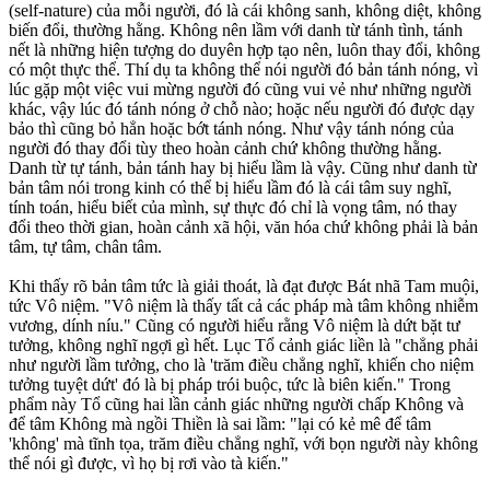
(self-nature) của mỗi người, đó là cái không sanh, không diệt, không
biến đổi, thường hằng. Không nên lầm với danh từ tánh tình, tánh
nết là những hiện tượng do duyên hợp tạo nên, luôn thay đổi, không
có một thực thể. Thí dụ ta không thể nói người đó bản tánh nóng, vì
lúc gặp một việc vui mừng người đó cũng vui vẻ như những người
khác, vậy lúc đó tánh nóng ở chỗ nào; hoặc nếu người đó được dạy
bảo thì cũng bỏ hẳn hoặc bớt tánh nóng. Như vậy tánh nóng của
người đó thay đổi tùy theo hoàn cảnh chứ không thường hằng.
Danh từ tự tánh, bản tánh hay bị hiểu lầm là vậy. Cũng như danh từ
bản tâm nói trong kinh có thể bị hiểu lầm đó là cái tâm suy nghĩ,
tính toán, hiểu biết của mình, sự thực đó chỉ là vọng tâm, nó thay
đổi theo thời gian, hoàn cảnh xã hội, văn hóa chứ không phải là bản
tâm, tự tâm, chân tâm.
Khi thấy rõ bản tâm tức là giải thoát, là đạt được Bát nhã Tam muội,
tức Vô niệm. "Vô niệm là thấy tất cả các pháp mà tâm không nhiễm
vương, dính níu." Cũng có người hiểu rằng Vô niệm là dứt bặt tư
tưởng, không nghĩ ngợi gì hết. Lục Tổ cảnh giác liền là "chẳng phải
như người lầm tưởng, cho là 'trăm điều chẳng nghĩ, khiến cho niệm
tưởng tuyệt dứt' đó là bị pháp trói buộc, tức là biên kiến." Trong
phẩm này Tổ cũng hai lần cảnh giác những người chấp Không và
để tâm Không mà ngồi Thiền là sai lầm: "lại có kẻ mê để tâm
'không' mà tĩnh tọa, trăm điều chẳng nghĩ, với bọn người này không
thể nói gì được, vì họ bị rơi vào tà kiến."