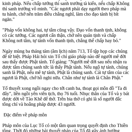
kinh pháp. Nếu chấp tướng thì sanh trưởng tà kiến, nếu chấp Không
thì sanh trưởng vô minh. "Các ngươi phải dạy người theo pháp mà
tu hành, chớ nên trăm điều chẳng nghĩ, làm cho đạo tánh bị bít
ngăn."
"Pháp vốn không hai, tự tâm cũng vậy. Ðạo vốn thanh tịnh, không
có các tướng. Các ngươi cẩn thận, chớ nên quán tịnh và chấp
Không nơi tâm, tự tánh vốn thanh tịnh, chẳng thể chấp hay bỏ."
Ngày mùng ba tháng tám (âm lịch) năm 713, Tổ tập họp các chúng
để từ biệt. Pháp Hải hỏi xin Tổ chỉ giáo pháp nào để người mê đời
sau thấy được Phật tánh. Tổ giảng: "Người mê đời sau nếu nhận ra
được tâm chúng sanh tức là thấy Phật tánh. Nếu ngộ tự tánh, chúng
sanh là Phật, nếu mê tự tánh, Phật là chúng sanh. Cái tự tâm của các
ngươi là Phật, chớ hồ nghi nữa. Chân như tự tánh là Chân Phật."
Tổ thuyết xong ngồi ngay cho tới canh ba, thoạt gọi môn đồ "Ta đi
đây", liền ngồi yên viên tịch, thọ 76 tuổi. Nhục thân của Tổ và y bát
được dời về Tào Khê để thờ. Trên bia thờ có ghi là số người đắc
tông chỉ và hoằng pháp được 43 người.
Ðặc điểm về pháp môn
Pháp môn của Lục Tổ có một tầm quan trọng quyết định cho Thiền
tông. Thời đó những bài thuyết pháp của Tổ đã gây ảnh hưởng