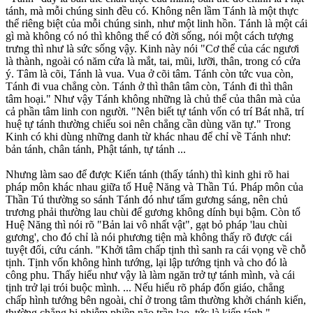
tánh, mà mỗi chúng sinh đều có. Không nên lầm Tánh là một thực
thể riêng biệt của mỗi chúng sinh, như một linh hồn. Tánh là một cái
gì mà không có nó thì không thể có đời sống, nói một cách tượng
trưng thì như là sức sống vậy. Kinh này nói "Cơ thể của các ngươi
là thành, ngoài có năm cửa là mắt, tai, mũi, lưỡi, thân, trong có cửa
ý. Tâm là cõi, Tánh là vua. Vua ở cõi tâm. Tánh còn tức vua còn,
Tánh đi vua chẳng còn. Tánh ở thì thân tâm còn, Tánh đi thì thân
tâm hoại." Như vậy Tánh không những là chủ thể của thân mà của
cả phần tâm linh con người. "Nên biết tự tánh vốn có trí Bát nhã, trí
huệ tự tánh thường chiếu soi nên chẳng cần dùng văn tự." Trong
Kinh có khi dùng những danh từ khác nhau để chỉ về Tánh như:
bản tánh, chân tánh, Phật tánh, tự tánh ...
Nhưng làm sao để được Kiến tánh (thấy tánh) thì kinh ghi rõ hai
pháp môn khác nhau giữa tổ Huệ Năng và Thần Tú. Pháp môn của
Thần Tú thường so sánh Tánh đó như tấm gương sáng, nên chủ
trương phải thường lau chùi để gương không dính bụi bậm. Còn tổ
Huệ Năng thì nói rõ "Bản lai vô nhất vật", gạt bỏ pháp 'lau chùi
gương', cho đó chỉ là nói phương tiện mà không thấy rõ được cái
tuyệt đối, cứu cánh. "Khởi tâm chấp tịnh thì sanh ra cái vọng về chỗ
tịnh. Tịnh vốn không hình tướng, lại lập tướng tịnh và cho đó là
công phu. Thấy hiểu như vậy là làm ngăn trở tự tánh mình, và cái
tịnh trở lại trói buộc mình. ... Nếu hiểu rõ pháp đốn giáo, chẳng
chấp hình tướng bên ngoài, chỉ ở trong tâm thường khởi chánh kiến,
thường chẳng bị nhiễm phiền não trần lao, tức là kiến tánh."