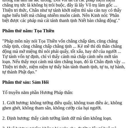
chẳng trụ tức là không bị trói buộc, đây là lấy Vô trụ làm gốc ...
Thiện tri thức, Chân như tự tánh khởi niệm thì sáu căn tuy có thấy
nghe hiểu biết mà chẳng nhiễm muôn cảnh. Nên Kinh nói: 'Phân
biệt được các pháp mà cái tánh thanh tịnh Niết bàn chẳng động'."
Phẩm thứ năm: Tọa Thiền
"Pháp môn này nói Tọa Thiền vốn chẳng chấp tâm, cũng chẳng
chấp tịnh, cũng chẳng chấp chẳng tịnh ... Kẻ mê thì dù thân chẳng
động mà mở miệng thì nói phải quấy, tốt xấu, hay dở của người ...
Tự tánh vốn tự định, chỉ vì thấy cảnh mà chấp cảnh nên mới tán
loạn. Nếu thấy mọi cảnh mà tâm chẳng loạn, đó là Chân định vậy ...
Thiện tri thức, niệm niệm tự thấy bản tánh thanh tịnh, tự tu, tự hành,
tự thành Phật đạo."
Phẩm thứ sáu: Sám Hối
Tổ truyền năm phần Hương Pháp thân:
1. Giới hương: không tưởng điều quấy, không toan điều ác, không
ghen ghét, không tham sân, không cướp của hại người.
2. Ðịnh hương: thấy cảnh tướng lành dữ mà tâm không loạn.