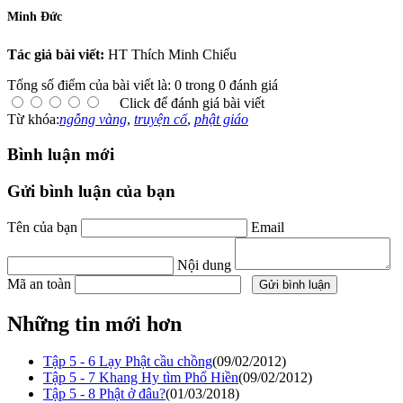
Minh Ðức
Tác giả bài viết:
HT Thích Minh Chiếu
Tổng số điểm của bài viết là: 0 trong 0 đánh giá
Click để đánh giá bài viết
Từ khóa:
ngỗng vàng
,
truyện cổ
,
phật giáo
Bình luận mới
Gửi bình luận của bạn
Tên của bạn
Email
Nội dung
Mã an toàn
Những tin mới hơn
Tập 5 - 6 Lạy Phật cầu chồng
(09/02/2012)
Tập 5 - 7 Khang Hy tìm Phổ Hiền
(09/02/2012)
Tập 5 - 8 Phật ở đâu?
(01/03/2018)