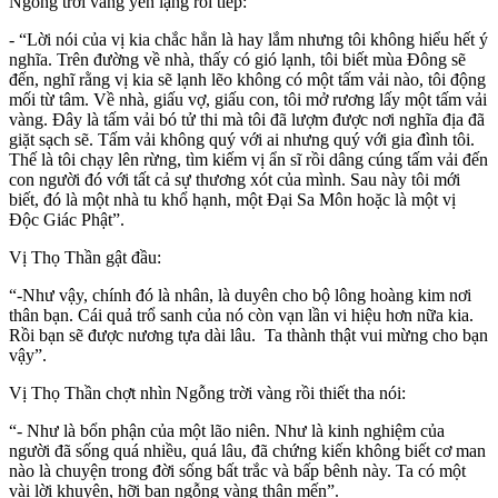
Ngỗng trời vàng yên lặng rồi tiếp:
- “Lời nói của vị kia chắc hẳn là hay lắm nhưng tôi không hiểu hết ý
nghĩa. Trên đường về nhà, thấy có gió lạnh, tôi biết mùa Ðông sẽ
đến, nghĩ rằng vị kia sẽ lạnh lẽo không có một tấm vải nào, tôi động
mối từ tâm. Về nhà, giấu vợ, giấu con, tôi mở rương lấy một tấm vải
vàng. Ðây là tấm vải bó tử thi mà tôi đã lượm được nơi nghĩa địa đã
giặt sạch sẽ. Tấm vải không quý với ai nhưng quý với gia đình tôi.
Thế là tôi chạy lên rừng, tìm kiếm vị ẩn sĩ rồi dâng cúng tấm vải đến
con người đó với tất cả sự thương xót của mình. Sau này tôi mới
biết, đó là một nhà tu khổ hạnh, một Ðại Sa Môn hoặc là một vị
Ðộc Giác Phật”.
Vị Thọ Thần gật đầu:
“-Như vậy, chính đó là nhân, là duyên cho bộ lông hoàng kim nơi
thân bạn. Cái quả trổ sanh của nó còn vạn lần vi hiệu hơn nữa kia.
Rồi bạn sẽ được nương tựa dài lâu. Ta thành thật vui mừng cho bạn
vậy”.
Vị Thọ Thần chợt nhìn Ngỗng trời vàng rồi thiết tha nói:
“- Như là bổn phận của một lão niên. Như là kinh nghiệm của
người đã sống quá nhiều, quá lâu, đã chứng kiến không biết cơ man
nào là chuyện trong đời sống bất trắc và bấp bênh này. Ta có một
vài lời khuyên, hỡi bạn ngỗng vàng thân mến”.