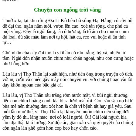
Chuyện con ngỗng trời vàng
Thuở xưa, tại khu rừng Ða Li Kô bên bờ sông Ðại Hằng, có cây bồ
đề đại thọ, ngàn năm tuổi, vươn lên cao, xoè tán rộng, che phủ cả
một vùng. Ðây là ngôi làng, là cố hương, là tổ ấm cho muôn chim
đủ loại, đủ sắc màu làm nơi tụ hội, hát ca, reo vui hoặc ái ân tình
tự…
Chủ nhân của cây đại thọ là vị thần có râu trắng, hỷ xả, nhiều từ
tâm. Ngài đón nhận muôn chim như cháu ngoại, như con cưng hoặc
như bằng hữu.
Lâu lâu vị Thọ Thần lại xuất hiện, như tiên ông trong truyện cổ tích,
với nụ cười và chiếc gậy mây nói chuyện vui với chúng hoặc vài lời
dạy khôn ngoan của bậc già cả.
Lâu lâu, vị Thọ Thần râu trắng rớm nước mắt, vì bùi ngùi thương
tiếc con chim hoàng oanh kia bị sa lưới mất rồi. Con sáu sậu nọ bị lú
bùa mê nên thường đau xót hơn là chết vì bệnh tật hay già yếu. Sau
mỗi lần như thế, vị Thọ Thần lại khuyên muôn chim nên sống đời
yếm ly đô thị, làng mạc, nơi có loài người. Ôi! Cái loài người kia
tâm địa thật khó lường. Sự độc ác, gian xảo và quỷ quyệt của chúng
còn ngàn lần ghê gớm hơn cọp beo hay chồn cáo.