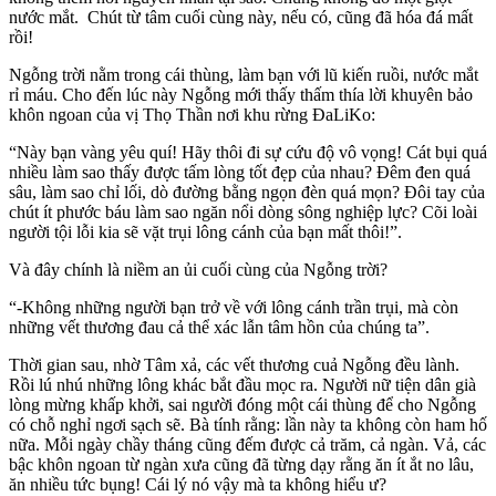
nước mắt. Chút từ tâm cuối cùng này, nếu có, cũng đã hóa đá mất
rồi!
Ngỗng trời nằm trong cái thùng, làm bạn với lũ kiến ruồi, nước mắt
rỉ máu. Cho đến lúc này Ngỗng mới thấy thấm thía lời khuyên bảo
khôn ngoan của vị Thọ Thần nơi khu rừng ÐaLiKo:
“Này bạn vàng yêu quí! Hãy thôi đi sự cứu độ vô vọng! Cát bụi quá
nhiều làm sao thấy được tấm lòng tốt đẹp của nhau? Ðêm đen quá
sâu, làm sao chỉ lối, dò đường bằng ngọn đèn quá mọn? Ðôi tay của
chút ít phước báu làm sao ngăn nổi dòng sông nghiệp lực? Cõi loài
người tội lỗi kia sẽ vặt trụi lông cánh của bạn mất thôi!”.
Và đây chính là niềm an ủi cuối cùng của Ngỗng trời?
“-Không những người bạn trở về với lông cánh trần trụi, mà còn
những vết thương đau cả thể xác lẫn tâm hồn của chúng ta”.
Thời gian sau, nhờ Tâm xả, các vết thương cuả Ngỗng đều lành.
Rồi lú nhú những lông khác bắt đầu mọc ra. Người nữ tiện dân già
lòng mừng khấp khởi, sai người đóng một cái thùng để cho Ngỗng
có chỗ nghỉ ngơi sạch sẽ. Bà tính rằng: lần này ta không còn ham hố
nữa. Mỗi ngày chầy tháng cũng đếm được cả trăm, cả ngàn. Vả, các
bậc khôn ngoan từ ngàn xưa cũng đã từng dạy rằng ăn ít ắt no lâu,
ăn nhiều tức bụng! Cái lý nó vậy mà ta không hiểu ư?