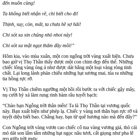
đến muôn cùng!
Ta không biết nhận về, chỉ biết cho đi!
Thịnh, suy, còn, mất, ta chưa hề sợ hãi!
Chỉ xót xa xin chúng nhỏ nhoi này!
Chỉ xót xa mật ngọt thấm đầy môi!”
Hôm kia, vào mùa xuân, một con ngỗng trời vàng xuất hiện. Chưa
bao giờ vị Thọ Thần thấy được một con chim đẹp đến thế. Những
chiếc lông vàng óng ả như được dát bằng một loại vàng ròng tinh
chất. Lại long lánh phản chiếu những hạt sương mai, túa ra những
tia hồng rực rỡ.
Vị Thọ Thần chiêm ngưỡng một hồi rồi bước ra với chiếc gậy mây,
nụ cười hỷ xả làm rung rinh hàm râu tuyết bạch:
“Chào bạn Ngỗng trời thân mến! Ta là Thọ Thần tại vương quốc
này. Bạn xuất hiện như phép lạ. Chiếc y vàng nơi thân bạn rực rỡ và
tuyệt diệu biết bao. Chẳng hay, bạn từ quê hương nào mà đến đây?”
Con Ngỗng trời vàng vươn cao chiếc cổ tua vàng vương giả, thò cái
mỏ dát son lấm tấm những hạt ngọc nâu tươi, cất giọng như pha lê
reo giữa trời mưa: