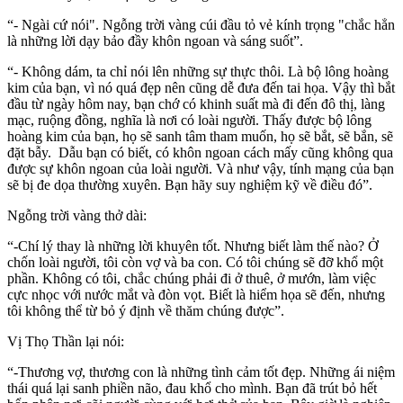
“- Ngài cứ nói". Ngỗng trời vàng cúi đầu tỏ vẻ kính trọng "chắc hẳn
là những lời dạy bảo đầy khôn ngoan và sáng suốt”.
“- Không dám, ta chỉ nói lên những sự thực thôi. Là bộ lông hoàng
kim của bạn, vì nó quá đẹp nên cũng dễ đưa đến tai họa. Vậy thì bắt
đầu từ ngày hôm nay, bạn chớ có khinh suất mà đi đến đô thị, làng
mạc, ruộng đồng, nghĩa là nơi có loài người. Thấy được bộ lông
hoàng kim của bạn, họ sẽ sanh tâm tham muốn, họ sẽ bắt, sẽ bắn, sẽ
đặt bẫy. Dẫu bạn có biết, có khôn ngoan cách mấy cũng không qua
được sự khôn ngoan của loài người. Và như vậy, tính mạng của bạn
sẽ bị đe dọa thường xuyên. Bạn hãy suy nghiệm kỹ về điều đó”.
Ngỗng trời vàng thở dài:
“-Chí lý thay là những lời khuyên tốt. Nhưng biết làm thế nào? Ở
chốn loài người, tôi còn vợ và ba con. Có tôi chúng sẽ đỡ khổ một
phần. Không có tôi, chắc chúng phải đi ở thuê, ở mướn, làm việc
cực nhọc với nước mắt và đòn vọt. Biết là hiểm họa sẽ đến, nhưng
tôi không thể từ bỏ ý định về thăm chúng được”.
Vị Thọ Thần lại nói:
“-Thương vợ, thương con là những tình cảm tốt đẹp. Những ái niệm
thái quá lại sanh phiền não, đau khổ cho mình. Bạn đã trút bỏ hết