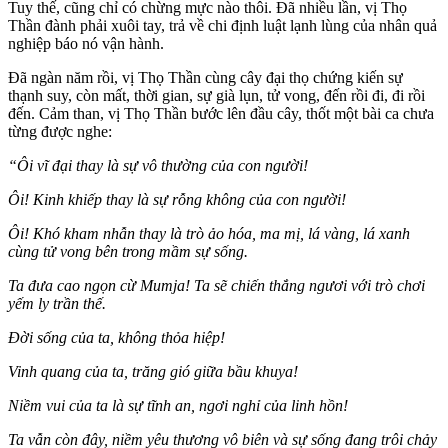
Tuy thế, cũng chỉ có chừng mực nào thôi. Ðã nhiều lần, vị Thọ
Thần đành phải xuôi tay, trả về chi định luật lạnh lùng của nhân quả
nghiệp báo nó vận hành.
Ðã ngàn năm rồi, vị Thọ Thần cùng cây đại thọ chứng kiến sự
thạnh suy, còn mất, thời gian, sự già lụn, tử vong, đến rồi đi, đi rồi
đến. Cảm than, vị Thọ Thần bước lên đầu cây, thốt một bài ca chưa
từng được nghe:
“Ôi vĩ đại thay là sự vô thường của con người!
Ôi! Kinh khiếp thay là sự rỗng không của con người!
Ôi! Khó kham nhẫn thay là trò ảo hóa, ma mị, lá vàng, lá xanh
cùng tử vong bên trong mầm sự sống.
Ta đưa cao ngọn cừ Mumja! Ta sẽ chiến thắng ngươi với trò chơi
yếm ly trần thế.
Ðời sống của ta, không thỏa hiệp!
Vinh quang của ta, trăng gió giữa bầu khuya!
Niềm vui của ta là sự tĩnh an, ngơi nghỉ của linh hồn!
Ta vẫn còn đây, niềm yêu thương vô biên và sự sống đang trôi chảy