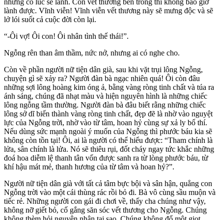
nhưng có lúc sẽ lành. Còn vết thương bên trong thì không bao giờ
lành được. Vĩnh viễn! Vĩnh viễn vết thương này sẽ mưng độc và sẽ
lở lói suốt cả cuộc đời còn lại.
“-Ôi vợ! Ôi con! Ôi nhân tình thế thái!”.
Ngỗng rên than âm thầm, nức nở, nhưng ai có nghe cho.
Còn về phần người nữ tiện dân già, sau khi vặt trụi lông Ngỗng,
chuyện gì sẽ xảy ra? Người đàn bà ngạc nhiên quá! Ôi còn đâu
những sợi lông hoàng kim óng ả, bằng vàng ròng tinh chất và túa ra
ánh sáng, chúng đã nhạt màu và hiện nguyên hình là những chiếc
lông ngỗng tầm thường. Người đàn bà đâu biết rằng những chiếc
lông sở dĩ biến thành vàng ròng tinh chất, đẹp đẽ là nhờ vào nguyệt
lực của Ngỗng trời, nhờ vào từ tâm, hoan hỷ cùng sự xả ly bố thí.
Nếu dùng sức mạnh ngoài ý muốn của Ngỗng thì phước báu kia sẽ
không còn tồn tại! Ôi, ai là người có thể hiểu được: “Tham chính là
lửa, sân chính là lửa. Nó sẽ thiêu rụi, đốt cháy ngay tức khắc những
đoá hoa diễm lệ thanh tân vốn được sanh ra từ lòng phước báu, từ
khí hậu mát mẻ, thanh hương của từ tâm và hoan hỷ?”.
Người nữ tiện dân già với tất cả tâm bực bội và sân hận, quẳng con
Ngỗng trời vào một cái thùng rác rồi bỏ đi. Bà vô cùng sầu muộn và
tiếc rẻ. Những người con gái đi chơi về, thấy cha chúng như vậy,
không nỡ giết bỏ, cố gắng săn sóc vết thương cho Ngỗng. Chúng
không thèm hỏi nguyên nhân tại sao. Chúng không đổ một giọt