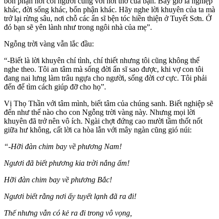
bổn phận nơi cõi người cùng với hơi thở của bạn. Bây giờ là nghiệp
khác, đời sống khác, bổn phận khác. Hãy nghe lời khuyên của ta mà
trở lại rừng sâu, nơi chỗ các ẩn sĩ bện tóc hiền thiện ở Tuyết Sơn. Ở
đó bạn sẽ yên lành như trong ngôi nhà của mẹ”.
Ngỗng trời vàng vẫn lắc đầu:
“-Biết là lời khuyên chí tình, chí thiết nhưng tôi cũng không thể
nghe theo. Tôi an tâm mà sống đời ẩn sĩ sao được, khi vợ con tôi
đang nai lưng làm trâu ngựa cho người, sống đời cơ cực. Tôi phải
đến để tìm cách giúp đỡ cho họ”.
Vị Thọ Thần với tâm mình, biết tâm của chúng sanh. Biết nghiệp sẽ
đến như thế nào cho con Ngỗng trời vàng này. Nhưng mọi lời
khuyên đã trở nên vô ích. Ngài chợt đứng cao mười tầm thốt nốt
giữa hư không, cất lời ca hòa lẫn với mây ngàn cũng gió núi:
“-Hỡi đàn chim bay về phương Nam!
Ngươi đã biết phương kia trời nắng ấm!
Hỡi đàn chim bay về phương Bắc!
Ngươi biết rằng nơi ấy tuyết lạnh đã ra đi!
Thế nhưng vẫn có kẻ ra đi trong vô vọng,