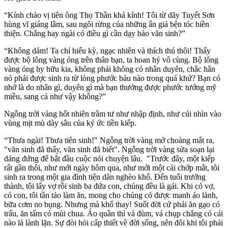
“Kính chào vị tiên ông Thọ Thần khả kính! Tôi từ dãy Tuyết Sơn
hùng vĩ giáng lâm, sau ngôi rừng của những ẩn giả bện tóc hiền
thiện. Chẳng hay ngài có điều gì cần dạy bảo vãn sinh?”
“Không dám! Ta chỉ hiếu kỳ, ngạc nhiên và thích thú thôi! Thấy
được bộ lông vàng óng trên thân bạn, ta hoan hỷ vô cùng. Bộ lông
vàng óng hy hữu kia, không phải không có nhân duyên, chắc hẳn
nó phải được sinh ra từ lòng phước báu nào trong quá khứ? Bạn có
nhớ là do nhân gì, duyên gì mà bạn thưởng được phước tướng mỹ
miều, sang cả như vậy không?”
Ngỗng trời vàng hốt nhiên trầm tư như nhập định, như cúi nhìn vào
vùng mịt mù dày sâu của ký ức tiền kiếp.
“Thưa ngài! Thưa tiên sinh!" Ngỗng trời vàng mở choàng mắt ra,
"vãn sinh đã thấy, vãn sinh đã biết". Ngỗng trời vàng sửa soạn lại
dáng đứng để bắt đầu cuộc nói chuyện lâu. "Trước đây, một kiếp
rất gần thôi, như mới ngày hôm qua, như mới một cái chớp mắt, tôi
sinh ra trong một gia đình tiện dân nghèo khổ. Ðến tuổi trưởng
thành, tôi lấy vợ rồi sinh ba đứa con, chúng đều là gái. Khi có vợ,
có con, tôi tần tảo làm ăn, mong cho chúng có được manh áo lành,
bữa cơm no bụng. Nhưng mà khổ thay! Suốt đời cứ phải ăn gạo có
trấu, ăn tấm có mùi chua. Áo quần thì vá đùm, vá chụp chẳng có cái
nào là lành lặn. Sự đòi hỏi cấp thiết về đời sống, nên đôi khi tôi phải