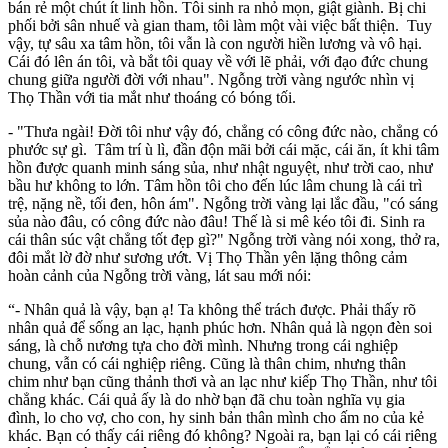
bán rẻ một chút ít linh hồn. Tôi sinh ra nhỏ mọn, giật giành. Bị chi
phối bởi sân nhuế và gian tham, tôi làm một vài việc bất thiện. Tuy
vậy, tự sâu xa tâm hồn, tôi vẫn là con người hiền lương và vô hại.
Cái đó lên án tôi, và bắt tôi quay về với lẽ phải, với đạo đức chung
chung giữa người đời với nhau". Ngỗng trời vàng ngước nhìn vị
Thọ Thần với tia mắt như thoáng có bóng tối.
- "Thưa ngài! Ðời tôi như vậy đó, chẳng có công đức nào, chẳng có
phước sự gì. Tâm trí ù lì, đần độn mãi bởi cái mặc, cái ăn, ít khi tâm
hồn được quanh minh sáng sủa, như nhật nguyệt, như trời cao, như
bầu hư không to lớn. Tâm hồn tôi cho đến lúc lâm chung là cái trì
trệ, nặng nề, tối đen, hôn ám". Ngỗng trời vàng lại lắc đầu, "có sáng
sủa nào đâu, có công đức nào đâu! Thế là si mê kéo tôi đi. Sinh ra
cái thân súc vật chẳng tốt đẹp gì?" Ngỗng trời vàng nói xong, thở ra,
đôi mắt lờ đờ như sương ướt. Vị Thọ Thần yên lặng thông cảm
hoàn cảnh của Ngỗng trời vàng, lát sau mới nói:
“- Nhân quả là vậy, bạn ạ! Ta không thể trách được. Phải thấy rõ
nhân quả để sống an lạc, hạnh phúc hơn. Nhân quả là ngọn đèn soi
sáng, là chỗ nương tựa cho đời mình. Nhưng trong cái nghiệp
chung, vẫn có cái nghiệp riêng. Cũng là thân chim, nhưng thân
chim như bạn cũng thảnh thơi và an lạc như kiếp Thọ Thần, như tôi
chẳng khác. Cái quả ấy là do nhờ bạn đã chu toàn nghĩa vụ gia
đình, lo cho vợ, cho con, hy sinh bản thân mình cho ấm no của kẻ
khác. Bạn có thấy cái riêng đó không? Ngoài ra, bạn lại có cái riêng