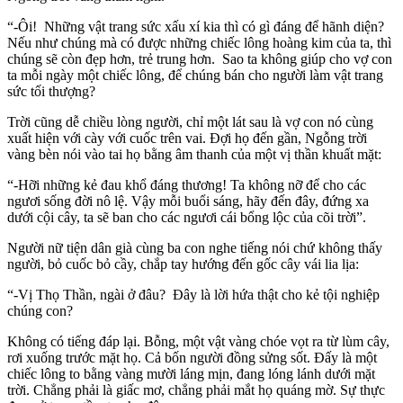
“-Ôi! Những vật trang sức xấu xí kia thì có gì đáng để hãnh diện?
Nếu như chúng mà có được những chiếc lông hoàng kim của ta, thì
chúng sẽ còn đẹp hơn, trẻ trung hơn. Sao ta không giúp cho vợ con
ta mỗi ngày một chiếc lông, để chúng bán cho người làm vật trang
sức tối thượng?
Trời cũng dễ chiều lòng người, chỉ một lát sau là vợ con nó cùng
xuất hiện với cày với cuốc trên vai. Ðợi họ đến gần, Ngỗng trời
vàng bèn nói vào tai họ bằng âm thanh của một vị thần khuất mặt:
“-Hỡi những kẻ đau khổ đáng thương! Ta không nỡ để cho các
ngươi sống đời nô lệ. Vậy mỗi buổi sáng, hãy đến đây, đứng xa
dưới cội cây, ta sẽ ban cho các ngươi cái bổng lộc của cõi trời”.
Người nữ tiện dân già cùng ba con nghe tiếng nói chứ không thấy
người, bỏ cuốc bỏ cầy, chắp tay hướng đến gốc cây vái lia lịa:
“-Vị Thọ Thần, ngài ở đâu? Ðây là lời hứa thật cho kẻ tội nghiệp
chúng con?
Không có tiếng đáp lại. Bỗng, một vật vàng chóe vọt ra từ lùm cây,
rơi xuống trước mặt họ. Cả bốn người đồng sửng sốt. Ðấy là một
chiếc lông to bằng vàng mười láng mịn, đang lóng lánh dưới mặt
trời. Chẳng phải là giấc mơ, chẳng phải mắt họ quáng mờ. Sự thực