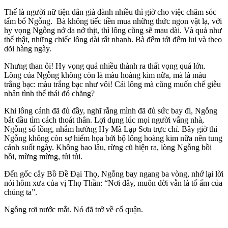
Thế là người nữ tiện dân già dành nhiều thì giờ cho việc chăm sóc
tẩm bổ Ngỗng. Bà không tiếc tiền mua những thức ngon vật lạ, với
hy vọng Ngỗng nở da nở thịt, thì lông cũng sẽ mau dài. Và quả như
thế thật, những chiếc lông dài rất nhanh. Bà đếm tới đếm lui và theo
dõi hàng ngày.
Nhưng than ôi! Hy vọng quá nhiều thành ra thất vọng quá lớn.
Lông của Ngỗng không còn là màu hoàng kim nữa, mà là màu
trắng bạc: màu trắng bạc như vôi! Cái lông mà cũng muốn chế giễu
nhân tình thế thái đó chăng?
Khi lông cánh đã đủ đầy, nghĩ rằng mình đã đủ sức bay đi, Ngỗng
bắt đầu tìm cách thoát thân. Lợi dụng lúc mọi người vắng nhà,
Ngỗng sổ lồng, nhắm hướng Hy Mã Lạp Sơn trực chỉ. Bây giờ thì
Ngỗng không còn sợ hiểm họa bởi bộ lông hoàng kim nữa nên tung
cánh suốt ngày. Không bao lâu, rừng cũ hiện ra, lòng Ngỗng bồi
hồi, mừng mừng, tủi tủi.
Ðến gốc cây Bồ Ðề Ðại Thọ, Ngỗng bay ngang ba vòng, nhớ lại lời
nói hôm xưa của vị Thọ Thần: “Nơi đây, muôn đời vẫn là tổ ấm của
chúng ta”.
Ngỗng rơi nước mắt. Nó đã trở về cố quận.