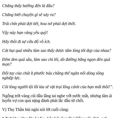
Chẳng thấy hướng đến là đâu?
Chẳng biết chuyện gì sẽ xảy ra?
Trái chín phải đợi tiết, hoa nở phải đợi thời.
Vậy này bạn vàng yêu quý!
Hãy thôi đi sự cứu độ vô ích.
Cát bụi quá nhiều làm sao thấy được tấm lòng tốt đẹp của nhau?
Ðêm đen quá sâu, làm sao chỉ lối, dò đường bằng ngọn đèn quá
mọn?
Ðôi tay của chút ít phước báu chẳng thể ngăn nổi dòng sông
nghiệp lực.
Cõi lòng người tội lỗi kia sẽ vặt trụi lông cánh của bạn mất thôi!”.
Ngỗng trời vàng cúi đầu lắng tai nghe với nước mắt, nhưng tâm ái
luyến vợ con quá nặng đành phải lắc đầu từ chối.
Vị Thọ Thần bùi ngùi nói lời cuối cùng: