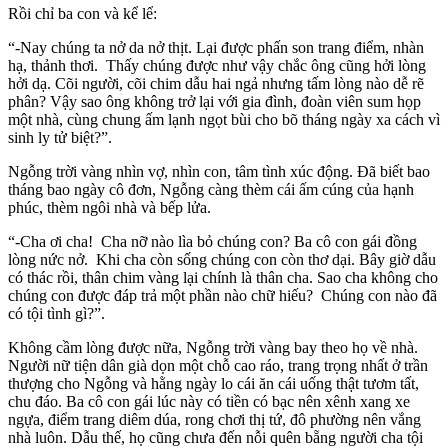
Rồi chỉ ba con và kể lể:
“-Nay chúng ta nở da nở thịt. Lại được phấn son trang điểm, nhàn
hạ, thảnh thơi. Thấy chúng được như vậy chắc ông cũng hởi lòng
hởi dạ. Cõi người, cõi chim dẫu hai ngả nhưng tấm lòng nào dễ rẽ
phân? Vậy sao ông không trở lại với gia đình, đoàn viên sum họp
một nhà, cùng chung ấm lạnh ngọt bùi cho bõ tháng ngày xa cách vì
sinh ly tử biệt?”.
Ngỗng trời vàng nhìn vợ, nhìn con, tâm tình xúc động. Đã biết bao
tháng bao ngày cô đơn, Ngỗng càng thèm cái ấm cúng của hạnh
phúc, thèm ngôi nhà và bếp lửa.
“-Cha ơi cha! Cha nỡ nào lìa bỏ chúng con? Ba cô con gái đồng
lòng nức nở. Khi cha còn sống chúng con còn thơ dại. Bây giờ dẫu
có thác rồi, thân chim vàng lại chính là thân cha. Sao cha không cho
chúng con được đáp trả một phần nào chữ hiếu? Chúng con nào đã
có tội tình gì?”.
Không cầm lòng được nữa, Ngỗng trời vàng bay theo họ về nhà.
Người nữ tiện dân già dọn một chỗ cao ráo, trang trọng nhất ở trần
thượng cho Ngỗng và hằng ngày lo cái ăn cái uống thật tươm tất,
chu đáo. Ba cô con gái lúc này có tiền có bạc nên xênh xang xe
ngựa, điểm trang diêm dúa, rong chơi thị tứ, đô phường nên vắng
nhà luôn. Dẫu thế, họ cũng chưa đến nỗi quên bẵng người cha tội