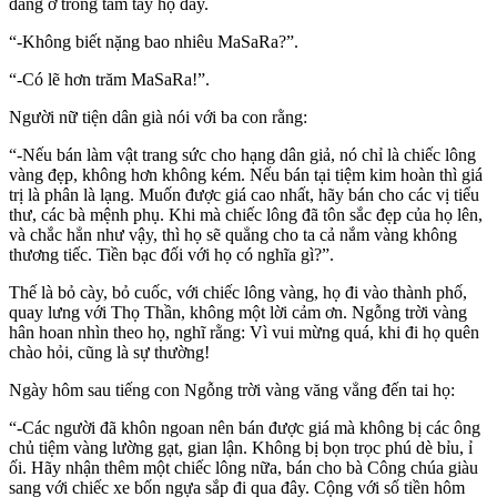
đang ở trong tầm tay họ đây.
“-Không biết nặng bao nhiêu MaSaRa?”.
“-Có lẽ hơn trăm MaSaRa!”.
Người nữ tiện dân già nói với ba con rằng:
“-Nếu bán làm vật trang sức cho hạng dân giả, nó chỉ là chiếc lông
vàng đẹp, không hơn không kém. Nếu bán tại tiệm kim hoàn thì giá
trị là phân là lạng. Muốn được giá cao nhất, hãy bán cho các vị tiểu
thư, các bà mệnh phụ. Khi mà chiếc lông đã tôn sắc đẹp của họ lên,
và chắc hẳn như vậy, thì họ sẽ quẳng cho ta cả nắm vàng không
thương tiếc. Tiền bạc đối với họ có nghĩa gì?”.
Thế là bỏ cày, bỏ cuốc, với chiếc lông vàng, họ đi vào thành phố,
quay lưng với Thọ Thần, không một lời cảm ơn. Ngỗng trời vàng
hân hoan nhìn theo họ, nghĩ rằng: Vì vui mừng quá, khi đi họ quên
chào hỏi, cũng là sự thường!
Ngày hôm sau tiếng con Ngỗng trời vàng văng vẳng đến tai họ:
“-Các người đã khôn ngoan nên bán được giá mà không bị các ông
chủ tiệm vàng lường gạt, gian lận. Không bị bọn trọc phú dè bỉu, ỉ
ối. Hãy nhận thêm một chiếc lông nữa, bán cho bà Công chúa giàu
sang với chiếc xe bốn ngựa sắp đi qua đây. Cộng với số tiền hôm