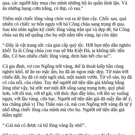
qua, các người hãy mua cho mình những bộ áo quần lành lặn. Và
ăn những bụng cơm trắng, có thịt, có rau.”
Thêm một chiếc lông vàng chóe vọt ra từ lùm cây. Chốc sau, quả
nhiên có chiếc xe bốn ngựa với bà Công chúa sang trọng đi qua.
Sau khi nhìn ngắm kỹ chiếc lông vàng trân quí và đẹp đẽ, bà Công
chúa sai thị nữ quẳng cho họ một nắm tiền vàng, lại còn dặn:
“-Ðây là vật trang sức của giai cấp quý tộc. Hỡi bọn tiện dân nghèo
khổ! Ta là Công chúa con vua sứ Ma Kiệt Ðà, ta không tiếc tiền
đâu. Có bao nhiêu chiếc lông vàng, đem bán hết cho ta!”.
Cả gia đình, vợ con Ngỗng trời vàng, thế là thoát kiếp bần cùng
nghèo khổ, từ ăn no mặc ấm, họ đã ăn ngon mặc đẹp. Từ màn trời
chiếu đất, họ đã có một ngôi nhà, một mảnh vườn. Từ vô sản, họ đã
có của nổi, của chìm. Tuy thế người nữ tiện dân già không bằng
lòng như vậy, bà ước mơ một đời sống sang trọng hơn, quý phái
hơn, với tôi trai, với tớ gái, với thóc đụn đầy kho, với lên xe xuống
ngựa, với lầu vàng, cửa bạc. Người nữ tiện dân già đã mấy lần để ý,
kia chẳng phải vị Thọ Thần nào cả, mà con Ngỗng trời vàng đã tự ý
nhổ từng chiếc lông của mình mà cho họ. Người nữ tiện dân già
thầm nghĩ:
“-Giá mà có được cả bộ lông vàng ấy nhỉ!”.