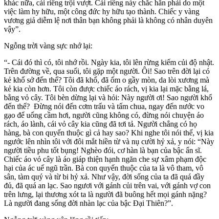
khác nữa, cái riêng trội vượt. Cái riêng này chắc hẳn phải do một
việc làm hy hữu, một công đức hy hữu tạo thành. Chiếc y vàng
vương giả diễm lệ nơi thân bạn không phải là không có nhân duyên
vậy”.
Ngỗng trời vàng sực nhớ lại:
“- Cái đó thì có, tôi nhớ rồi. Ngày kia, tôi lên rừng kiếm củi độ nhật.
Trên đường về, qua suối, tôi gặp một người. Ôi! Sao trên đời lại có
kẻ khổ sở đến thế? Tôi đã khổ, đã ốm o gầy mòn, da lòi xương mà
kẻ kia còn hơn. Tôi còn được chiếc áo rách, vị kia lại mặc bằng lá,
bằng vỏ cây. Tôi bèn dừng lại và hỏi: Này người ơi! Sao người khổ
đến thế? Ðừng nói đến cơm trấu và tấm chua, ngay đến nước vo
gạo để uống cầm hơi, người cũng không có, đừng nói chuyện áo
rách, áo lành, cái vỏ cây kia cũng đã tơi tả. Người chẳng có họ
hàng, bà con quyến thuộc gì cả hay sao? Khi nghe tôi nói thế, vị kia
ngước lên nhìn tôi với đôi mắt hiền từ và nụ cười hỷ xả, y nói: “Này
người tiều phu tốt bụng! Nghèo đói, cơ hàn là bạn của bậc ẩn sĩ.
Chiếc áo vỏ cây là áo giáp thiện hạnh ngăn che sự xâm phạm độc
hại của ác uế ngũ trần. Bà con quyến thuộc của ta là vô tham, vô
sân, tàm quý và từ bi hỷ xả. Như vậy, đời sống của ta đã quá đầy
đủ, đã quá an lạc. Sao ngươi với gánh củi trên vai, với gánh vợ con
trên lưng, lại thương xót ta là người đã buông hết mọi gánh nặng?
Là người đang sống đời nhàn lạc của bậc Ðại Thiên?”.