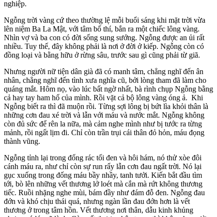
nghiệp.
Ngỗng trời vàng cứ theo thường lệ mỗi buổi sáng khi mặt trời vừa
lên niệm Ba La Mật, với tâm bố thí, bắn ra một chiếc lông vàng.
Nhìn vợ và ba con có đời sống sung sướng. Ngỗng được an ủi rất
nhiều. Tuy thế, đây không phải là nơi ở đời ở kiếp. Ngỗng còn có
đồng loại và bằng hữu ở rừng sâu, trước sau gì cũng phải từ giã.
Nhưng người nữ tiện dân già đã có manh tâm, chẳng nghĩ đến ân
nhân, chẳng nghĩ đến tình xưa nghĩa cũ, bởi lòng tham đã làm cho
quáng mắt. Hôm nọ, vào lúc bất ngờ nhất, bà rình chụp Ngỗng bằng
cả hay tay ham hố của mình. Rồi vặt cả bộ lông vàng óng ả. Khi
Ngỗng biết ra thì đã muộn rồi. Từng sợi lông bị bứt lìa khỏi thân là
những cơn đau xé trời và lẫn với máu và nước mắt. Ngỗng không
còn đủ sức để rên la nữa, mà cảm nghe mình như bị tước ra từng
mảnh, rồi ngất lịm đi. Chỉ còn trần trụi cái thân đỏ hỏn, máu đọng
thành vũng.
Ngỗng tỉnh lại trong đống rác tối đen và hôi hám, nó thử xòe đôi
cánh máu ra, như chỉ còn sự run rẩy lẫn cơn đau ngất trời. Nó lại
gục xuống trong đống máu bầy nhầy, tanh tưởi. Kiến bắt đầu tìm
tới, bò lên những vết thương lở loét mà cắn mà rứt không thương
tiếc. Ruồi nhặng nghe mùi, bám đầy như đám đỗ đen. Ngỗng đau
đớn và khó chịu thái quá, nhưng ngàn lần đau đớn hơn là vết
thương ở trong tâm hồn. Vết thương nơi thân, dẫu kinh khủng