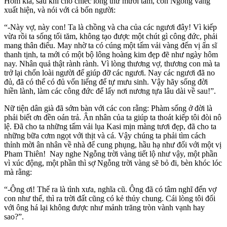
Hôm kia, sau khi cho chiếc lông thứ mười tám, con Ngỗng vàng
xuất hiện, và nói với cả bốn người:
“-Này vợ, này con! Ta là chồng và cha của các ngươi đây! Vì kiếp
vừa rồi ta sống tối tăm, không tạo được một chút gì công đức, phải
mang thân điểu. May nhờ ta có cúng một tấm vải vàng đến vị ẩn sĩ
thanh tịnh, ta mới có một bộ lông hoàng kim đẹp đẽ như ngày hôm
nay. Nhân quả thật rành rành. Vì lòng thương vợ, thương con mà ta
trở lại chốn loài người để giúp đỡ các ngươi. Nay các ngươi đã no
đủ, đã có thể có đủ vốn liếng để tự mưu sinh. Vậy hãy sống đời
hiền lành, làm các công đức để lấy nơi nương tựa lâu dài về sau!”.
Nữ tiện dân già đã sớm bàn với các con rằng: Phàm sống ở đời là
phải biết ơn đền oán trả. Ân nhân của ta giúp ta thoát kiếp tôi đòi nô
lệ. Ðã cho ta những tấm vải lụa Kasi mịn màng tươi đẹp, đã cho ta
những bữa cơm ngọt với thịt và cá. Vậy chúng ta phải tìm cách
thỉnh mời ân nhân về nhà để cung phụng, hầu hạ như đối với một vị
Pham Thiên! Nay nghe Ngỗng trời vàng tiết lộ như vậy, một phần
vì xúc động, một phần thì sợ Ngỗng trời vàng sẽ bỏ đi, bèn khóc lóc
mà rằng:
“-Ông ơi! Thế ra là tình xưa, nghĩa cũ. Ông đã có tâm nghĩ đến vợ
con như thế, thì ra trời đất cũng có kẻ thủy chung. Cái lòng tôi đối
với ông há lại không được như mảnh trăng tròn vành vạnh hay
sao?”.