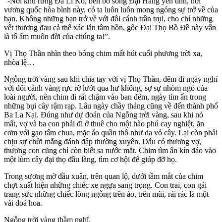
“-Nơi khu rừng Ða Li Ko, bên bờ sông Ðại Hằng yên tĩnh, nơi
vương quốc hòa bình này, có ta luôn luôn mong ngóng sự trở về của
bạn. Không những bạn trở về với đôi cánh trần trụi, cho chí những
vết thương đau cả thể xác lẫn tâm hồn, gốc Ðại Thọ Bồ Ðề này vẫn
là tổ ấm muôn đời của chúng ta!”.
Vị Thọ Thần nhìn theo bóng chim mất hút cuối phương trời xa,
nhòa lệ…
Ngỗng trời vàng sau khi chia tay với vị Thọ Thần, đêm đi ngày nghỉ
với đôi cánh vàng rực rỡ lướt qua hư không, sợ sự nhòm ngó của
loài người, nên chim đi rất chậm vào ban đêm, ngày tìm ẩn trong
những bụi cây rậm rạp. Lâu ngày chầy tháng cũng về đến thành phố
Ba La Nại. Ðúng như dự đoán của Ngỗng trời vàng, sau khi nó
mất, vợ và ba con phải đi ở thuê cho một hào phú cay nghiệt, ăn
cơm với gạo tấm chua, mặc áo quần thô như da vỏ cây. Lại còn phải
chịu sự chửi mắng đánh đập thường xuyên. Dẫu có thương vợ,
thương con cũng chỉ còn biết sa nước mắt. Chim tìm ẩn kín đáo vào
một lùm cây đại thọ đầu làng, tìm cơ hội để giúp đỡ họ.
Trong sương mờ đầu xuân, trên quan lộ, dưới tầm mắt của chim
chợt xuất hiện những chiếc xe ngựa sang trọng. Con trai, con gái
trang sức những chiếc lông ngỗng trên áo, trên mũi, rải rác là một
vài đoá hoa.
Ngỗng trời vàng thầm nghĩ.