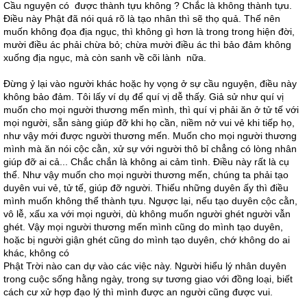
Cầu nguyện có được thành tựu không ? Chắc là không thành tựu.
Điều này Phật đã nói quá rõ là tạo nhân thì sẽ thọ quả. Thế nên
muốn không đọa địa ngục, thì không gì hơn là trong trong hiện đời,
mười điều ác phải chừa bỏ; chừa mười điều ác thì bảo đảm không
xuống địa ngục, mà còn sanh về cõi lành nữa.
Đừng ỷ lại vào người khác hoặc hy vọng ở sự cầu nguyện, điều này
không bảo đảm. Tôi lấy ví dụ để quí vị dễ thấy. Giả sử như quí vị
muốn cho mọi người thương mến mình, thì quí vị phải ăn ở tử tế với
mọi người, sẵn sàng giúp đỡ khi họ cần, niềm nở vui vẻ khi tiếp họ,
như vậy mới được người thương mến. Muốn cho mọi người thương
mình mà ăn nói cộc cằn, xử sự với người thô bỉ chẳng có lòng nhân
giúp đỡ ai cả... Chắc chắn là không ai cảm tình. Điều này rất là cụ
thể. Như vậy muốn cho mọi người thương mến, chúng ta phải tạo
duyên vui vẻ, tử tế, giúp đỡ người. Thiếu những duyên ấy thì điều
mình muốn không thể thành tựu. Ngược lại, nếu tạo duyên cộc cằn,
vô lễ, xấu xa với mọi người, dù không muốn người ghét người vẫn
ghét. Vậy mọi người thương mến mình cũng do mình tạo duyên,
hoặc bị người giận ghét cũng do mình tạo duyên, chớ không do ai
khác, không có
Phật Trời nào can dự vào các việc này. Người hiểu lý nhân duyên
trong cuộc sống hằng ngày, trong sự tương giao với đồng loại, biết
cách cư xử hợp đạo lý thì mình được an người cũng được vui.