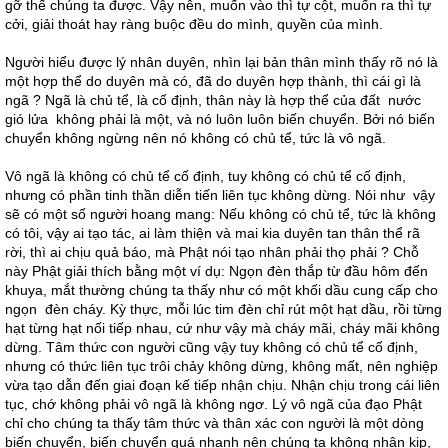
gỡ thế chúng ta được. Vậy nên, muốn vào thì tự cột, muốn ra thì tự
cởi, giải thoát hay ràng buộc đều do mình, quyền của mình.
Người hiểu được lý nhân duyên, nhìn lại bản thân mình thấy rõ nó là
một hợp thể do duyên mà có, đã do duyên hợp thành, thì cái gì là
ngã ? Ngã là chủ tể, là cố định, thân này là hợp thể của đất nước
gió lửa không phải là một, và nó luôn luôn biến chuyển. Bởi nó biến
chuyển không ngừng nên nó không có chủ tể, tức là vô ngã.
Vô ngã là không có chủ tể cố định, tuy không có chủ tể cố định,
nhưng có phần tinh thần diễn tiến liên tục không dừng. Nói như vậy
sẽ có một số người hoang mang: Nếu không có chủ tể, tức là không
có tôi, vậy ai tạo tác, ai làm thiện và mai kia duyên tan thân thể rã
rời, thì ai chịu quả báo, mà Phật nói tạo nhân phải thọ phải ? Chỗ
này Phật giải thích bằng một ví dụ: Ngọn đèn thắp từ đầu hôm đến
khuya, mắt thường chúng ta thấy như có một khối dầu cung cấp cho
ngọn đèn cháy. Kỳ thực, mỗi lúc tim đèn chỉ rút một hạt dầu, rồi từng
hạt từng hạt nối tiếp nhau, cứ như vậy mà cháy mãi, cháy mãi không
dừng. Tâm thức con người cũng vậy tuy không có chủ tể cố định,
nhưng có thức liên tục trôi chảy không dừng, không mất, nên nghiệp
vừa tạo dẫn đến giai đoạn kế tiếp nhận chịu. Nhận chịu trong cái liên
tục, chớ không phải vô ngã là không ngơ. Lý vô ngã của đạo Phật
chỉ cho chúng ta thấy tâm thức và thân xác con người là một dòng
biến chuyển, biến chuyển quá nhanh nên chúng ta không nhận kịp,