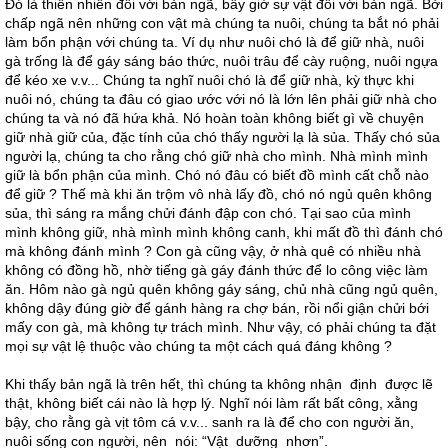
Đó là thiên nhiên đối với bản ngã, bây giờ sự vật đối với bản ngã. Bởi
chấp ngã nên những con vật mà chúng ta nuôi, chúng ta bắt nó phải
làm bổn phận với chúng ta. Ví dụ như nuôi chó là để giữ nhà, nuôi
gà trống là để gáy sáng báo thức, nuôi trâu để cày ruộng, nuôi ngựa
để kéo xe v.v... Chúng ta nghĩ nuôi chó là để giữ nhà, kỳ thực khi
nuôi nó, chúng ta đâu có giao ước với nó là lớn lên phải giữ nhà cho
chúng ta và nó đã hứa khả. Nó hoàn toàn không biết gì về chuyện
giữ nhà giữ của, đặc tính của chó thấy người lạ là sủa. Thấy chó sủa
người lạ, chúng ta cho rằng chó giữ nhà cho mình. Nhà mình mình
giữ là bổn phận của mình. Chó nó đâu có biết đồ mình cất chỗ nào
để giữ ? Thế mà khi ăn trộm vô nhà lấy đồ, chó nó ngủ quên không
sủa, thì sáng ra mắng chửi đánh đập con chó. Tại sao của mình
mình không giữ, nhà mình mình không canh, khi mất đồ thì đánh chó
mà không đánh mình ? Con gà cũng vậy, ở nhà quê có nhiều nhà
không có đồng hồ, nhờ tiếng gà gáy đánh thức để lo công việc làm
ăn. Hôm nào gà ngủ quên không gáy sáng, chủ nhà cũng ngủ quên,
không dậy đúng giờ để gánh hàng ra chợ bán, rồi nổi giận chửi bới
mấy con gà, mà không tự trách mình. Như vậy, có phải chúng ta đặt
mọi sự vật lệ thuộc vào chúng ta một cách quá đáng không ?
Khi thấy bản ngã là trên hết, thì chúng ta không nhận định được lẽ
thật, không biết cái nào là hợp lý. Nghĩ nói làm rất bất công, xằng
bậy, cho rằng gà vịt tôm cá v.v... sanh ra là để cho con người ăn,
nuôi sống con người, nên nói: “Vật dưỡng nhơn”.