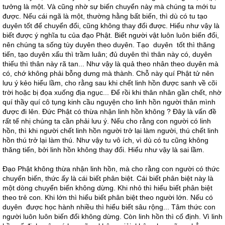
tưởng là một. Và cũng nhờ sự biến chuyển này mà chúng ta mới tu
được. Nếu cái ngã là một, thường hằng bất biến, thì dù có tu tạo
duyên tốt để chuyển đổi, cũng không thay đổi được. Hiểu như vậy là
biết được ý nghĩa tu của đạo Phật. Biết người vật luôn luôn biến đổi,
nên chúng ta sống tùy duyên theo duyên. Tạo duyên tốt thì thăng
tiến, tạo duyên xấu thì trầm luân; đủ duyên thì thân này có, duyên
thiếu thì thân này rã tan... Như vậy là quả theo nhân theo duyên mà
có, chớ không phải bỗng dưng mà thành. Chỗ này quí Phật tử nên
lưu ý kẻo hiểu lầm, cho rằng sau khi chết linh hồn được sanh về cõi
trời hoặc bị đọa xuống địa ngục... Để rồi khi thân nhân gần chết, nhờ
quí thầy quí cô tụng kinh cầu nguyện cho linh hồn người thân mình
được đi lên. Đức Phật có thừa nhận linh hồn không ? Đây là vấn đề
rất tế nhị chúng ta cần phải lưu ý. Nếu cho rằng con người có linh
hồn, thì khi người chết linh hồn người trở lại làm người, thú chết linh
hồn thú trở lại làm thú. Như vậy tu vô ích, vì dù có tu cũng không
thăng tiến, bởi linh hồn không thay đổi. Hiểu như vậy là sai lầm.
Đạo Phật không thừa nhận linh hồn, mà cho rằng con người có thức
chuyển biến, thức ấy là cái biết phân biệt. Cái biết phân biệt này là
một dòng chuyển biến không dừng. Khi nhỏ thì hiểu biết phân biệt
theo trẻ con. Khi lớn thì hiểu biết phân biệt theo người lớn. Nếu có
duyên được học hành nhiều thì hiểu biết sâu rộng... Tâm thức con
người luôn luôn biến đổi không dừng. Còn linh hồn thì cố định. Vì linh