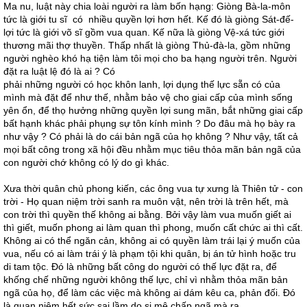
Ma nu, luật này chia loài người ra làm bốn hạng: Giòng Bà-la-môn
tức là giới tu sĩ có nhiều quyền lợi hơn hết. Kế đó là giòng Sát-đế-
lợi tức là giới võ sĩ gồm vua quan. Kế nữa là giòng Vệ-xá tức giới
thương mãi thợ thuyền. Thấp nhất là giòng Thủ-đà-la, gồm những
người nghèo khó hạ tiện làm tôi mọi cho ba hạng người trên. Người
đặt ra luật lệ đó là ai ? Có
phải những người có học khôn lanh, lợi dụng thế lực sẵn có của
mình mà đặt để như thế, nhằm bảo vệ cho giai cấp của mình sống
yên ổn, để thọ hưởng những quyền lợi sung mãn, bắt những giai cấp
bất hạnh khác phải phụng sự tôn kính mình ? Do đâu mà họ bày ra
như vậy ? Có phải là do cái bản ngã của họ không ? Như vậy, tất cả
mọi bất công trong xã hội đều nhằm mục tiêu thỏa mãn bản ngã của
con người chớ không có lý do gì khác.
Xưa thời quân chủ phong kiến, các ông vua tự xưng là Thiên tử - con
trời - Họ quan niệm trời sanh ra muôn vật, nên trời là trên hết, mà
con trời thì quyền thế không ai bằng. Bởi vậy làm vua muốn giết ai
thì giết, muốn phong ai làm quan thì phong, muốn cất chức ai thì cất.
Không ai có thể ngăn cản, không ai có quyền làm trái lại ý muốn của
vua, nếu có ai làm trái ý là phạm tội khi quân, bị án tử hình hoặc tru
di tam tộc. Đó là những bất công do người có thế lực đặt ra, để
khống chế những người không thế lực, chỉ vì nhằm thỏa mãn bản
ngã của họ, để làm các việc mà không ai dám kêu ca, phản đối. Đó
là quan niệm hết sức sai lầm do si mê chấp ngã mà ra.