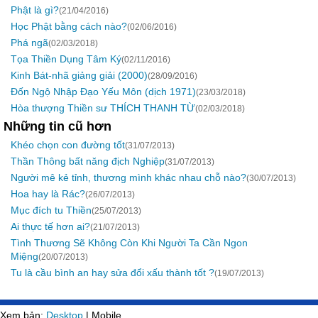
Phật là gì?
(21/04/2016)
Học Phật bằng cách nào?
(02/06/2016)
Phá ngã
(02/03/2018)
Tọa Thiền Dụng Tâm Ký
(02/11/2016)
Kinh Bát-nhã giảng giải (2000)
(28/09/2016)
Đốn Ngộ Nhập Đạo Yếu Môn (dịch 1971)
(23/03/2018)
Hòa thượng Thiền sư THÍCH THANH TỪ
(02/03/2018)
Những tin cũ hơn
Khéo chọn con đường tốt
(31/07/2013)
Thần Thông bất năng địch Nghiệp
(31/07/2013)
Người mê kẻ tỉnh, thương mình khác nhau chỗ nào?
(30/07/2013)
Hoa hay là Rác?
(26/07/2013)
Mục đích tu Thiền
(25/07/2013)
Ai thực tế hơn ai?
(21/07/2013)
Tình Thương Sẽ Không Còn Khi Người Ta Cần Ngon
Miệng
(20/07/2013)
Tu là cầu bình an hay sửa đổi xấu thành tốt ?
(19/07/2013)
Xem bản:
Desktop
| Mobile