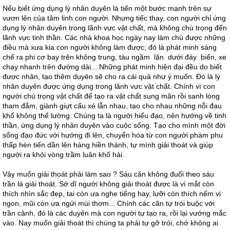
Nếu biết ứng dụng lý nhân duyên là tiến một bước mạnh trên sự
vươn lên của tâm linh con người. Nhưng tiếc thay, con người chỉ ứng
dụng lý nhân duyên trong lãnh vực vật chất, mà không chú trọng đến
lãnh vực tinh thần. Các nhà khoa học ngày nay làm chủ được những
điều mà xưa kia con người không làm được; đó là phát minh sáng
chế ra phi cơ bay trên không trung, tàu ngầm lặn dưới đáy biển, xe
chạy nhanh trên đường dài... Những phát minh hiện đại đều do biết
được nhân, tạo thêm duyên sẽ cho ra cái quả như ý muốn. Đó là lý
nhân duyên được ứng dụng trong lãnh vực vật chất. Chính vì con
người chú trọng vật chất để tạo ra vật chất sung mãn rồi sanh lòng
tham đắm, giành giựt cấu xé lẫn nhau, tạo cho nhau những nỗi đau
khổ không thể lường. Chúng ta là người hiểu đạo, nên hướng về tinh
thần, ứng dụng lý nhân duyên vào cuộc sống. Tạo cho mình một đời
sống đạo đức với hướng đi lên, chuyển hóa từ con người phàm phu
thấp hèn tiến dần lên hàng hiền thánh, tự mình giải thoát và giúp
người ra khỏi vòng trầm luân khổ hải.
Vậy muốn giải thoát phải làm sao ? Sáu căn không đuổi theo sáu
trần là giải thoát. Sở dĩ người không giải thoát được là vì mắt còn
thích nhìn sắc đẹp, tai còn ưa nghe tiếng hay, lưỡi còn thích nếm vị
ngon, mũi còn ưa ngửi mùi thơm... Chính các căn tự trói buộc với
trần cảnh, đó là các duyên mà con người tự tạo ra, rồi lại vướng mắc
vào. Nay muốn giải thoát thì chúng ta phải tự gỡ trói, chớ không ai