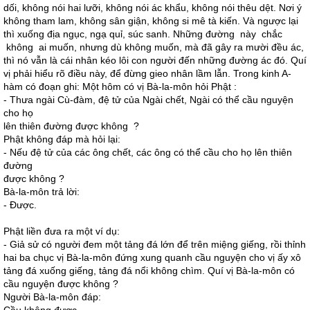
dối, không nói hai lưỡi, không nói ác khẩu, không nói thêu dệt. Nơi ý
không tham lam, không sân giận, không si mê tà kiến. Và ngược lại
thì xuống địa ngục, ngạ quỉ, súc sanh. Những đường này chắc
không ai muốn, nhưng dù không muốn, mà đã gây ra mười đều ác,
thì nó vẫn là cái nhân kéo lôi con người đến những đường ác đó. Quí
vị phải hiểu rõ điều này, để đừng gieo nhân lầm lẫn. Trong kinh A-
hàm có đoạn ghi: Một hôm có vị Bà-la-môn hỏi Phật :
- Thưa ngài Cù-đàm, đệ tử của Ngài chết, Ngài có thể cầu nguyện
cho họ
lên thiên đường được không ?
Phật không đáp mà hỏi lại:
- Nếu đệ tử của các ông chết, các ông có thể cầu cho họ lên thiên
đường
được không ?
Bà-la-môn trả lời:
- Được.
Phật liền đưa ra một ví dụ:
- Giả sử có người đem một tảng đá lớn để trên miệng giếng, rồi thỉnh
hai ba chục vị Bà-la-môn đứng xung quanh cầu nguyện cho vị ấy xô
tảng đá xuống giếng, tảng đá nổi không chìm. Quí vị Bà-la-môn có
cầu nguyện được không ?
Người Bà-la-môn đáp: