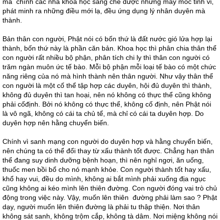
mà chính các nhà khoa học sáng chế được những máy móc tinh vi,
phát minh ra những điều mới lạ, đều ứng dụng lý nhân duyên mà
thành.
Bản thân con người, Phật nói có bốn thứ là đất nước gió lửa hợp lại
thành, bốn thứ này là phần căn bản. Khoa học thì phân chia thân thể
con người rất nhiều bộ phận, phân tích chi ly thì thân con người có
trăm ngàn muôn ức tế bào. Mỗi bộ phận mỗi loại tế bào có một chức
năng riêng của nó mà hình thành nên thân người. Như vậy thân thể
con người là một cố thể tập hợp các duyên, hội đủ duyên thì thành,
không đủ duyên thì tan hoại, nên nó không có thực thể cũng không
phải cốđịnh. Bởi nó không có thực thể, không cố định, nên Phật nói
là vô ngã, không có cái ta chủ tể, mà chỉ có cái ta duyên hợp. Do
duyên hợp nên hằng chuyển biến.
Chính vì sanh mạng con người do duyên hợp và hằng chuyển biến,
nên chúng ta có thể đổi thay từ xấu thành tốt được. Chẳng hạn thân
thể đang suy dinh dưỡng bệnh hoạn, thì nên nghỉ ngơi, ăn uống,
thuốc men bồi bổ cho nó mạnh khỏe. Con người thành tốt hay xấu,
khổ hay vui, đều do mình, không ai bắt mình phải xuống địa ngục
cũng không ai kéo mình lên thiên đường. Con người đóng vai trò chủ
động trong việc này. Vậy, muốn lên thiên đường phải làm sao ? Phật
dạy, người muốn lên thiên đường là phải tu thập thiện. Nơi thân
không sát sanh, không trộm cắp, không tà dâm. Nơi miệng không nói