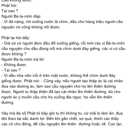
Cầu không được.
Phật hỏi:
Tại sao ?
Người Bà-la-môn đáp:
- Vì đá nặng, rớt xuống nước là chìm, dầu cho hàng triệu người cầu
nguyện nó cũng không nổi được.
Phật lại hỏi tiếp:
- Giả sử có người đem dầu đổ xuống giếng, rồi mời các vị Bà-la-môn
cầu nguyện cho dầu đừng nổi mà chìm dưới đáy giếng, các vị có cầu
được không ?
Người Bà-la-môn trả lời:
- Không được.
- Tại sao ?
- Vì dầu nhẹ nên nổi ở trên mặt nước, không thể chìm dưới đáy
giếng được. Phật nói: - Cũng vậy, nếu người tạo thập ác là cái nhân
đọa vào đường ác, làm sao cầu nguyện cho họ lên thiên đường
được. Người tu thập thiện đã tạo cái nhân lên thiên đường, dù cho
người ác ý muốn cầu cho họ xuống địa ngục, họ vẫn lên thiên
đường.
Vậy mà đa số Phật tử bây giờ tu thì không tu, cứ mãi lo làm ăn, đua
đòi theo tài sắc danh lợi. Đến khi gần chết, sợ quá, thỉnh các thầy
các cô cho đông, để cầu nguyện lên thiên đường hoặc về Cực lạc.