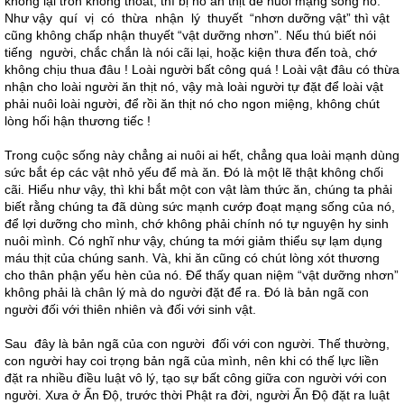
không lại trốn không thoát, thì bị nó ăn thịt để nuôi mạng sống nó.
Như vậy quí vị có thừa nhận lý thuyết “nhơn dưỡng vật” thì vật
cũng không chấp nhận thuyết “vật dưỡng nhơn”. Nếu thú biết nói
tiếng người, chắc chắn là nói cãi lại, hoặc kiện thưa đến toà, chớ
không chịu thua đâu ! Loài người bất công quá ! Loài vật đâu có thừa
nhận cho loài người ăn thịt nó, vậy mà loài người tự đặt để loài vật
phải nuôi loài người, để rồi ăn thịt nó cho ngon miệng, không chút
lòng hối hận thương tiếc !
Trong cuộc sống này chẳng ai nuôi ai hết, chẳng qua loài mạnh dùng
sức bắt ép các vật nhỏ yếu để mà ăn. Đó là một lẽ thật không chối
cãi. Hiểu như vậy, thì khi bắt một con vật làm thức ăn, chúng ta phải
biết rằng chúng ta đã dùng sức mạnh cướp đoạt mạng sống của nó,
để lợi dưỡng cho mình, chớ không phải chính nó tự nguyện hy sinh
nuôi mình. Có nghĩ như vậy, chúng ta mới giảm thiểu sự lạm dụng
máu thịt của chúng sanh. Và, khi ăn cũng có chút lòng xót thương
cho thân phận yếu hèn của nó. Để thấy quan niệm “vật dưỡng nhơn”
không phải là chân lý mà do người đặt để ra. Đó là bản ngã con
người đối với thiên nhiên và đối với sinh vật.
Sau đây là bản ngã của con người đối với con người. Thế thường,
con người hay coi trọng bản ngã của mình, nên khi có thế lực liền
đặt ra nhiều điều luật vô lý, tạo sự bất công giữa con người với con
người. Xưa ở Ấn Độ, trước thời Phật ra đời, người Ấn Độ đặt ra luật