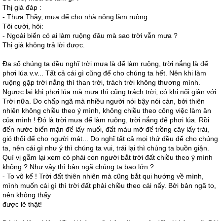
Thị giả đáp :
- Thưa Thầy, mưa để cho nhà nông làm ruộng.
Tôi cười, hỏi:
- Ngoài biển có ai làm ruộng đâu mà sao trời vẫn mưa ?
Thị giả không trả lời được.
Đa số chúng ta đều nghĩ trời mưa là để làm ruộng, trời nắng là để
phơi lúa v.v... Tất cả cái gì cũng để cho chúng ta hết. Nên khi làm
ruộng gặp trời nắng thì than trời, trách trời không thương mình.
Ngược lại khi phơi lúa mà mưa thì cũng trách trời, có khi nổi giận với
Trời nữa. Do chấp ngã mà nhiều người nói bậy nói càn, bởi thiên
nhiên không chiều theo ý mình, không chiều theo công việc làm ăn
của mình ! Đó là trời mưa để làm ruộng, trời nắng để phơi lúa. Rồi
đến nước biển mặn để lấy muối, đất màu mỡ để trồng cây lấy trái,
gió thổi để cho người mát... Do nghĩ tất cả mọi thứ đều để cho chúng
ta, nên cái gì như ý thì chúng ta vui, trái lại thì chúng ta buồn giận.
Quí vị gẫm lại xem có phải con người bắt trời đất chiều theo ý mình
không ? Như vậy thì bản ngã chúng ta bao lớn ?
- To vô kể ! Trời đất thiên nhiên mà cũng bắt qui hướng về mình,
mình muốn cái gì thì trời đất phải chiều theo cái nấy. Bởi bản ngã to,
nên không thấy
được lẽ thật!