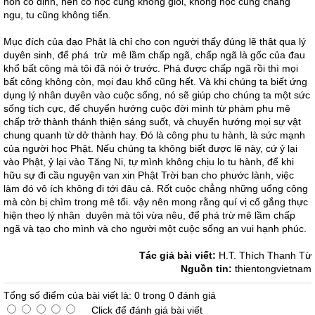
hồn cố định, nên có học cũng không giỏi, không học cũng chẳng
ngu, tu cũng không tiến.
Mục đích của đạo Phật là chỉ cho con người thấy đúng lẽ thật qua lý
duyên sinh, để phá trừ mê lầm chấp ngã, chấp ngã là gốc của đau
khổ bất công mà tôi đã nói ở trước. Phá được chấp ngã rồi thì mọi
bất công không còn, mọi đau khổ cũng hết. Và khi chúng ta biết ứng
dụng lý nhân duyên vào cuộc sống, nó sẽ giúp cho chúng ta một sức
sống tích cực, để chuyển hướng cuộc đời mình từ phàm phu mê
chấp trở thành thánh thiện sáng suốt, và chuyển hướng mọi sự vật
chung quanh từ dở thành hay. Đó là công phu tu hành, là sức mạnh
của người học Phật. Nếu chúng ta không biết được lẽ này, cứ ỷ lại
vào Phật, ỷ lại vào Tăng Ni, tự mình không chịu lo tu hành, để khi
hữu sự đi cầu nguyện van xin Phật Trời ban cho phước lành, việc
làm đó vô ích không đi tới đâu cả. Rốt cuộc chẳng những uổng công
mà còn bị chìm trong mê tối. vậy nên mong rằng quí vị cố gắng thực
hiện theo lý nhân duyên mà tôi vừa nêu, để phá trừ mê lầm chấp
ngã và tạo cho mình và cho người một cuộc sống an vui hạnh phúc.
Tác giả bài viết:
H.T. Thích Thanh Từ
Nguồn tin:
thientongvietnam
Tổng số điểm của bài viết là: 0 trong 0 đánh giá
Click để đánh giá bài viết