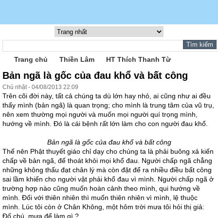
Trang chủ
Thiền Lâm
HT Thích Thanh Từ
Bản ngã là gốc của đau khổ và bất công
Chủ nhật - 04/08/2013 22:09
Trên cõi đời này, tất cả chúng ta dù lớn hay nhỏ, ai cũng như ai đều
thấy mình (bản ngã) là quan trọng; cho mình là trung tâm của vũ trụ,
nên xem thường mọi người và muốn mọi người quí trọng mình,
hướng về mình. Đó là cái bệnh rất lớn làm cho con người đau khổ.
Bản ngã là gốc của đau khổ và bất công
Thế nên Phật thuyết giáo chỉ dạy cho chúng ta là phải buông xả kiến
chấp về bản ngã, để thoát khỏi mọi khổ đau. Người chấp ngã chẳng
những không thấu đạt chân lý mà còn đặt để ra nhiều điều bất công
sai lầm khiến cho người vật phải khổ đau vì mình. Người chấp ngã ở
trường hợp nào cũng muốn hoàn cảnh theo mình, qui hướng về
mình. Đối với thiên nhiên thì muốn thiên nhiên vì mình, lệ thuộc
mình. Lúc tôi còn ở Chân Không, một hôm trời mưa tôi hỏi thị giả:
Đố chú, mưa để làm gì ?