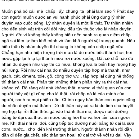
Muốn phá bỏ cái mê chấp ấy, chúng ta phải làm sao ? Phật dạy
con người muốn được an vui hạnh phúc phải ứng dụng lý nhân
duyên vào cuộc sống. Lý nhân duyên là một lẽ thật. Từ thiên nhiên
cho đến sinh vật trên cõi đời này, đều tùy thuộc vào lý nhân duyên.
Người đời vì không thấy không hiểu nên sanh ra quan niệm chấp
ngã sai lầm tự làm khổ mình và làm khổ người vật xung quanh. Nếu
hiểu thấu lý nhân duyên thì chúng ta không còn chấp ngã nữa.
Chẳng hạn như hiện tượng trời mưa là do nước bốc thành hơi, hơi
nước gặp lạnh tụ lại thành mưa rơi nước xuống. Bất cứ chỗ nào đủ
nhân đủ duyên như vậy thì có mưa, không lựa là biển hay ruộng hay
núi rừng. Rồi như cái nhà do nhiều duyên tập hợp mà thành, như
gạch, cát, ciment, tole, gỗ, công thợ v.v... tập hợp lại đúng hệ thống
thì thành cái nhà. Phân tán những thành phần này ra thì cái nhà
không có. Rõ ràng cái nhà không thật, nhưng vì thói quen của con
người thấy vật gì cũng cho là thật, rồi chấp nó là của mình của
người, sanh ra mọi phiền não. Chính ngay bản thân con người cũng
do nhân duyên mà thành. Dở dĩ thân này có ra là do tinh cha huyết
mẹ hợp lại rồi thần thức gá vào thành thai mẹ, được nuôi dưỡng
bằng tứ đại qua thức ăn nước uống hơi thở và hơi ấm của người
mẹ. Khi thai nhi ra đời, cũng tiếp tục dưỡng nuôi bằng tứ đại là sữa,
cơm, nước... cho đến khi trưởng thành. Người thành nhân rồi dần
dần đi đến già chết, sắc thân tan hoại, tứ đại trở về với tứ đại. Vậy