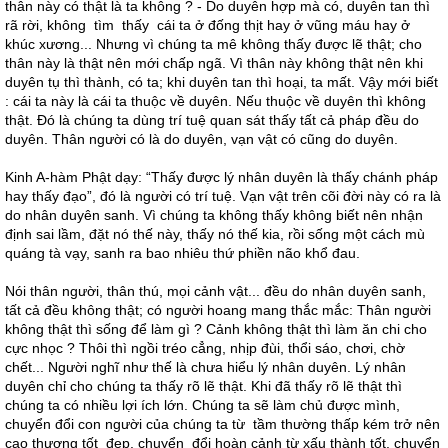
thân này có thật là ta không ? - Do duyên hợp mà có, duyên tan thì
rã rời, không tìm thấy cái ta ở đống thịt hay ở vũng máu hay ở
khúc xương... Nhưng vì chúng ta mê không thấy được lẽ thật; cho
thân này là thật nên mới chấp ngã. Vì thân này không thật nên khi
duyên tụ thì thành, có ta; khi duyên tan thì hoại, ta mất. Vậy mới biết
: cái ta này là cái ta thuộc về duyên. Nếu thuộc về duyên thì không
thật. Đó là chúng ta dùng trí tuệ quan sát thấy tất cả pháp đều do
duyên. Thân người có là do duyên, vạn vật có cũng do duyên.
Kinh A-hàm Phật dạy: “Thấy được lý nhân duyên là thấy chánh pháp
hay thấy đạo”, đó là người có trí tuệ. Vạn vật trên cõi đời này có ra là
do nhân duyên sanh. Vì chúng ta không thấy không biết nên nhận
định sai lầm, đặt nó thế này, thấy nó thế kia, rồi sống một cách mù
quáng tà vạy, sanh ra bao nhiêu thứ phiền não khổ đau.
Nói thân người, thân thú, mọi cảnh vật... đều do nhân duyên sanh,
tất cả đều không thật; có người hoang mang thắc mắc: Thân người
không thật thì sống để làm gì ? Cảnh không thật thì làm ăn chi cho
cực nhọc ? Thôi thì ngồi tréo cẳng, nhịp đùi, thổi sáo, chơi, chờ
chết... Người nghĩ như thế là chưa hiểu lý nhân duyên. Lý nhân
duyên chỉ cho chúng ta thấy rõ lẽ thật. Khi đã thấy rõ lẽ thật thì
chúng ta có nhiều lợi ích lớn. Chúng ta sẽ làm chủ được mình,
chuyển đổi con người của chúng ta từ tầm thường thấp kém trở nên
cao thượng tốt đẹp, chuyển đổi hoàn cảnh từ xấu thành tốt, chuyển