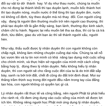
đổi sự vật từ dở thành hay. Ví dụ như thau nước, chúng ta muốn
cho nó đọng lại thành khối thì tạo duyên lạnh, muốn bốc thành hơi
thì tạo duyên nóng, muốn nước ở thể lỏng thì tạo duyên ấm, nước
nó không cố định, tùy theo duyên mà nó thay đổi. Con người cũng
vậy, đang là người tầm thường muốn trở nên người cao thượng, thì
phải tạo duyên tốt là gần thầy sáng, bạn lành, thường đọc kinh sách,
chăm chỉ tu hành. Ngược lại nếu muốn bê tha sa đọa, thì cứ la cà trà
đình, tửu điếm, giao du với bạn ác thì sẽ thành người xấu, người
hèn.
Như vậy, thấu suốt được lý nhân duyên thì con người không còn
chấp ngã, không làm những chuyện cuồng dại nữa. Chúng ta sẽ nỗ
lực vươn lên và tự tin nơi mình có khả năng tạo dựng một cuộc sống
cho chính mình, và thực hiện sở nguyện của mình một cách công
bằng hợp lý, đúng theo lý nhân duyên. Nếu không hiểu lý nhân
duyên, thì con người sẽ cho rằng cuộc đời của ta là do trời đất sắp
bày, sanh ra bởi trời đất, chết đi cũng do đất trời định đoạt. Mọi sự
thăng trầm thịnh suy trong đời người đều nằm trong tay của đấng
tạo hóa, con người không có quyền lực gì cả.
Lý nhân duyên rất thực tế và công bằng, nên người Phật tử phải hiểu
cho rành rẻ, rồi đem ứng dụng vào cuộc sống của mình sẽ được lợi
ích lớn. Không riêng người học Phật mới ứng dụng lý nhân duyên,