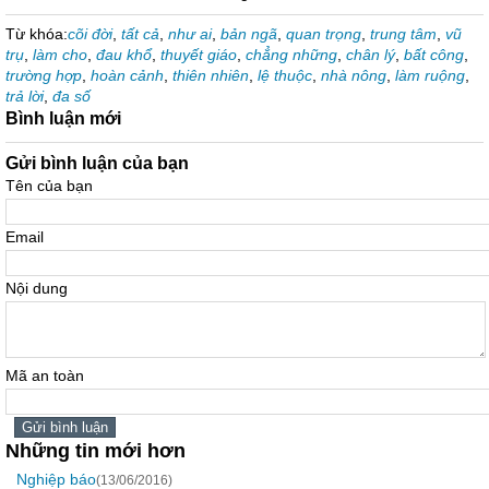
Từ khóa:
cõi đời
,
tất cả
,
như ai
,
bản ngã
,
quan trọng
,
trung tâm
,
vũ
trụ
,
làm cho
,
đau khổ
,
thuyết giáo
,
chẳng những
,
chân lý
,
bất công
,
trường hợp
,
hoàn cảnh
,
thiên nhiên
,
lệ thuộc
,
nhà nông
,
làm ruộng
,
trả lời
,
đa số
Bình luận mới
Gửi bình luận của bạn
Tên của bạn
Email
Nội dung
Mã an toàn
Những tin mới hơn
Nghiệp báo
(13/06/2016)