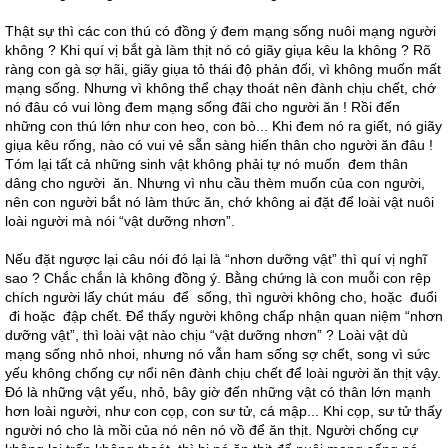
Thật sự thì các con thú có đồng ý đem mạng sống nuôi mạng người
không ? Khi quí vị bắt gà làm thịt nó có giãy giụa kêu la không ? Rõ
ràng con gà sợ hãi, giãy giụa tỏ thái độ phản đối, vì không muốn mất
mạng sống. Nhưng vì không thể chạy thoát nên đành chịu chết, chớ
nó đâu có vui lòng đem mạng sống đãi cho người ăn ! Rồi đến
những con thú lớn như con heo, con bò... Khi đem nó ra giết, nó giãy
giụa kêu rống, nào có vui vẻ sẵn sàng hiến thân cho người ăn đâu !
Tóm lại tất cả những sinh vật không phải tự nó muốn đem thân
dâng cho người ăn. Nhưng vì nhu cầu thèm muốn của con người,
nên con người bắt nó làm thức ăn, chớ không ai đặt để loài vật nuôi
loài người mà nói “vật dưỡng nhơn”.
Nếu đặt ngược lại câu nói đó lại là “nhơn dưỡng vật” thì quí vị nghĩ
sao ? Chắc chắn là không đồng ý. Bằng chứng là con muỗi con rệp
chích người lấy chút máu để sống, thì người không cho, hoặc đuổi
đi hoặc đập chết. Để thấy người không chấp nhận quan niệm “nhơn
dưỡng vật”, thì loài vật nào chịu “vật dưỡng nhơn” ? Loài vật dù
mạng sống nhỏ nhoi, nhưng nó vẫn ham sống sợ chết, song vì sức
yếu không chống cự nổi nên đành chịu chết để loài người ăn thịt vậy.
Đó là những vật yếu, nhỏ, bây giờ đến những vật có thân lớn mạnh
hơn loài người, như con cọp, con sư tử, cá mập... Khi cọp, sư tử thấy
người nó cho là mồi của nó nên nó vồ để ăn thịt. Người chống cự