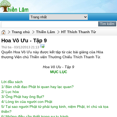
Trang chủ
Thiền Lâm
HT Thích Thanh Từ
Hoa Vô Ưu - Tập 9
Thứ ba - 03/12/2013 21:13
Quyển Hoa Vô Ưu này được kết tập từ các bài giảng của Hòa
thượng Viện chủ Thiền viện Thường Chiếu Thích Thanh Từ.
Hoa Vô Ưu - Tập 9
MỤC LỤC
Lời đầu sách
1/
Bản chất đạo Phật bi quan hay lạc quan?
2/
Lục hòa
3/
Ông Phật hay ông Bụt?
4/
Lòng tin của người con Phật
5/
Tại sao người Phật tử phải tụng kinh, niệm Phật, trì chú và tọa
thiền?
6/
Những điều cần thiết trong sự tu hành