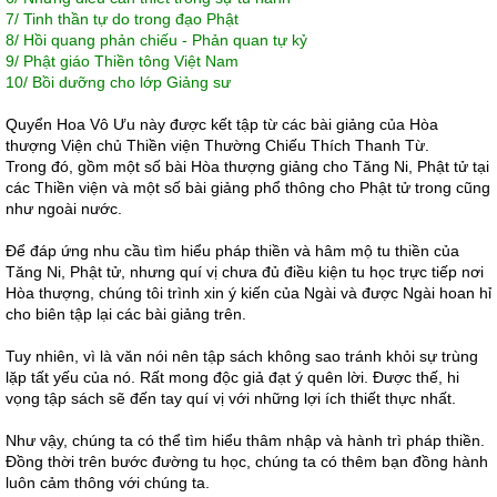
7/
Tinh thần tự do trong đạo Phật
8/
Hồi quang phản chiếu - Phản quan tự kỷ
9/
Phật giáo Thiền tông Việt Nam
10/
Bồi dưỡng cho lớp Giảng sư
Quyển Hoa Vô Ưu này được kết tập từ các bài giảng của Hòa
thượng Viện chủ Thiền viện Thường Chiếu Thích Thanh Từ.
Trong đó, gồm một số bài Hòa thượng giảng cho Tăng Ni, Phật tử tại
các Thiền viện và một số bài giảng phổ thông cho Phật tử trong cũng
như ngoài nước.
Để đáp ứng nhu cầu tìm hiểu pháp thiền và hâm mộ tu thiền của
Tăng Ni, Phật tử, nhưng quí vị chưa đủ điều kiện tu học trực tiếp nơi
Hòa thượng, chúng tôi trình xin ý kiến của Ngài và được Ngài hoan hỉ
cho biên tập lại các bài giảng trên.
Tuy nhiên, vì là văn nói nên tập sách không sao tránh khỏi sự trùng
lặp tất yếu của nó. Rất mong độc giả đạt ý quên lời. Được thế, hi
vọng tập sách sẽ đến tay quí vị với những lợi ích thiết thực nhất.
Như vậy, chúng ta có thể tìm hiểu thâm nhập và hành trì pháp thiền.
Đồng thời trên bước đường tu học, chúng ta có thêm bạn đồng hành
luôn cảm thông với chúng ta.