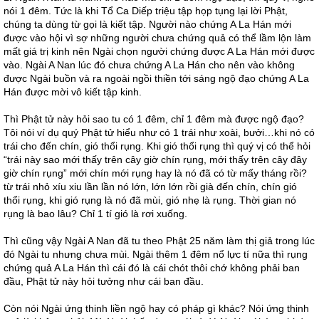
nói 1 đêm. Tức là khi Tổ Ca Diếp triệu tập họp tụng lại lời Phật,
chúng ta dùng từ gọi là kiết tập. Người nào chứng A La Hán mới
được vào hội vì sợ những người chưa chứng quả có thể lầm lộn làm
mất giá trị kinh nên Ngài chọn người chứng được A La Hán mới được
vào. Ngài A Nan lúc đó chưa chứng A La Hán cho nên vào không
được Ngài buồn và ra ngoài ngồi thiền tới sáng ngộ đạo chứng A La
Hán được mời vô kiết tập kinh.
Thì Phật tử này hỏi sao tu có 1 đêm, chỉ 1 đêm mà được ngộ đạo?
Tôi nói ví dụ quý Phật tử hiểu như có 1 trái như xoài, bưởi…khi nó có
trái cho đến chín, gió thổi rụng. Khi gió thổi rụng thì quý vị có thể hỏi
“trái này sao mới thấy trên cây giờ chín rụng, mới thấy trên cây đây
giờ chín rụng” mới chín mới rụng hay là nó đã có từ mấy tháng rồi?
từ trái nhỏ xíu xiu lần lần nó lớn, lớn lớn rồi già đến chín, chín gió
thổi rụng, khi gió rụng là nó đã mùi, gió nhẹ là rụng. Thời gian nó
rụng là bao lâu? Chỉ 1 tí gió là rơi xuống.
Thì cũng vậy Ngài A Nan đã tu theo Phật 25 năm làm thị giả trong lúc
đó Ngài tu nhưng chưa mùi. Ngài thêm 1 đêm nổ lực tí nữa thì rụng
chứng quả A La Hán thì cái đó là cái chót thôi chớ không phải ban
đầu, Phật tử này hỏi tưởng như cái ban đầu.
Còn nói Ngài ứng thinh liền ngộ hay có pháp gì khác? Nói ứng thinh