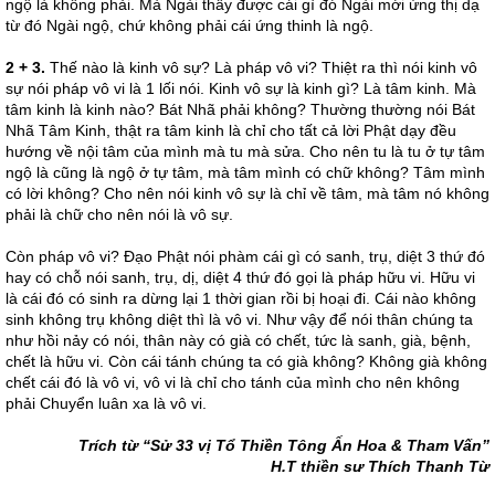
ngộ là không phải. Mà Ngài thấy được cái gì đó Ngài mới ứng thị dạ
từ đó Ngài ngộ, chứ không phải cái ứng thinh là ngộ.
2 + 3.
Thế nào là kinh vô sự? Là pháp vô vi? Thiệt ra thì nói kinh vô
sự nói pháp vô vi là 1 lối nói. Kinh vô sự là kinh gì? Là tâm kinh. Mà
tâm kinh là kinh nào? Bát Nhã phải không? Thường thường nói Bát
Nhã Tâm Kinh, thật ra tâm kinh là chỉ cho tất cả lời Phật dạy đều
hướng về nội tâm của mình mà tu mà sửa. Cho nên tu là tu ở tự tâm
ngộ là cũng là ngộ ở tự tâm, mà tâm mình có chữ không? Tâm mình
có lời không? Cho nên nói kinh vô sự là chỉ về tâm, mà tâm nó không
phải là chữ cho nên nói là vô sự.
Còn pháp vô vi? Đạo Phật nói phàm cái gì có sanh, trụ, diệt 3 thứ đó
hay có chỗ nói sanh, trụ, dị, diệt 4 thứ đó gọi là pháp hữu vi. Hữu vi
là cái đó có sinh ra dừng lại 1 thời gian rồi bị hoại đi. Cái nào không
sinh không trụ không diệt thì là vô vi. Như vậy để nói thân chúng ta
như hồi nảy có nói, thân này có già có chết, tức là sanh, già, bệnh,
chết là hữu vi. Còn cái tánh chúng ta có già không? Không già không
chết cái đó là vô vi, vô vi là chỉ cho tánh của mình cho nên không
phải Chuyển luân xa là vô vi.
Trích từ “Sử 33 vị Tổ Thiền Tông Ấn Hoa & Tham Vấn”
H.T thiền sư Thích Thanh Từ