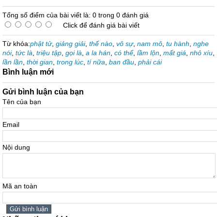
Tổng số điểm của bài viết là: 0 trong 0 đánh giá
Click để đánh giá bài viết
Từ khóa:
phật tử
,
giảng giải
,
thế nào
,
vô sự
,
nam mô
,
tu hành
,
nghe
nói
,
tức là
,
triệu tập
,
gọi là
,
a la hán
,
có thể
,
lầm lộn
,
mất giá
,
nhỏ xíu
,
lần lần
,
thời gian
,
trong lúc
,
tí nữa
,
ban đầu
,
phải cái
Bình luận mới
Gửi bình luận của bạn
Tên của bạn
Email
Nội dung
Mã an toàn