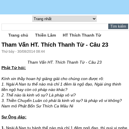
Trang chủ
Thiền Lâm
HT Thích Thanh Từ
Tham Vấn HT. Thích Thanh Từ - Câu 23
Thứ bảy - 30/08/2014 08:44
Tham Vấn HT. Thích Thanh Từ - Câu 23
Phật Tử hỏi:
Kính xin thầy hoan hỷ giảng giải cho chúng con được rõ:
1. Ngài A Nan tu thế nào mà chỉ 1 đêm là ngộ đạo, Ngài ứng thinh
liền ngộ hay còn có pháp nào khác?
2. Thế nào là kinh vô sự? Là pháp vô vi?
3. Thiền Chuyển Luân có phải là kinh vô sự? là pháp vô vi không?
Nam mô Phật Bổn Sư Thích Ca Mâu Ni
Sư Ông đáp:
1.
Ngài A Nan tu hành thế nào mà chỉ 1 đêm ngộ đạo, thì quý vị nghe