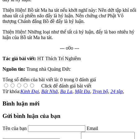
Thiện Hiện! Bồ tát Ma ha tát nếu khởi nghĩ này: Nên dứt tập khí nối
nhau tất cả phiền não đấy là hý luận. Nên chứng chư Phật Vô
thượng Chánh đẳng Bồ đề đấy là hý luận.
Thiện Hiện! Những loại như thế tất cả hý luận, đấy là bao nhiêu hý
luận của Bồ tát Ma ha tát.
--- o0o ---
Tác giả bài viết:
HT Thích Trí Nghiêm
Nguồn tin:
Trang nhà Quảng Đức
Tổng số điểm của bài viết là: 0 trong 0 đánh giá
Click để đánh giá bài viết
Từ khóa:
Kinh Đại
,
Bát Nhã
,
Ba La
,
Mật Đa
,
Trọn bộ
,
24 tập
,
Bình luận mới
Gửi bình luận của bạn
Tên của bạn
Email