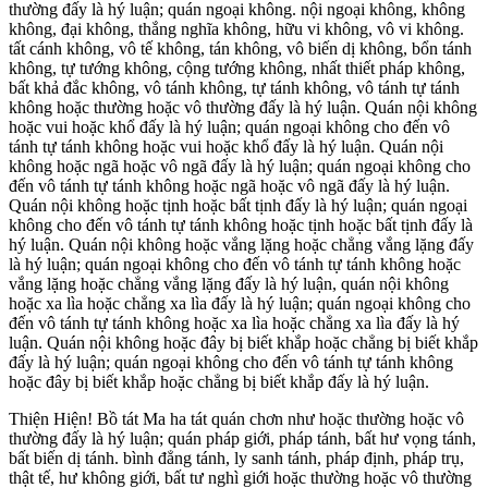
thường đấy là hý luận; quán ngoại không. nội ngoại không, không
không, đại không, thắng nghĩa không, hữu vi không, vô vi không.
tất cánh không, vô tế không, tán không, vô biến dị không, bổn tánh
không, tự tướng không, cộng tướng không, nhất thiết pháp không,
bất khả đắc không, vô tánh không, tự tánh không, vô tánh tự tánh
không hoặc thường hoặc vô thường đấy là hý luận. Quán nội không
hoặc vui hoặc khổ đấy là hý luận; quán ngoại không cho đến vô
tánh tự tánh không hoặc vui hoặc khổ đấy là hý luận. Quán nội
không hoặc ngã hoặc vô ngã đấy là hý luận; quán ngoại không cho
đến vô tánh tự tánh không hoặc ngã hoặc vô ngã đấy là hý luận.
Quán nội không hoặc tịnh hoặc bất tịnh đấy là hý luận; quán ngoại
không cho đến vô tánh tự tánh không hoặc tịnh hoặc bất tịnh đấy là
hý luận. Quán nội không hoặc vắng lặng hoặc chẳng vắng lặng đấy
là hý luận; quán ngoại không cho đến vô tánh tự tánh không hoặc
vắng lặng hoặc chẳng vắng lặng đấy là hý luận, quán nội không
hoặc xa lìa hoặc chẳng xa lìa đấy là hý luận; quán ngoại không cho
đến vô tánh tự tánh không hoặc xa lìa hoặc chẳng xa lìa đấy là hý
luận. Quán nội không hoặc đây bị biết khắp hoặc chẳng bị biết khắp
đấy là hý luận; quán ngoại không cho đến vô tánh tự tánh không
hoặc đây bị biết khắp hoặc chẳng bị biết khắp đấy là hý luận.
Thiện Hiện! Bồ tát Ma ha tát quán chơn như hoặc thường hoặc vô
thường đấy là hý luận; quán pháp giới, pháp tánh, bất hư vọng tánh,
bất biến dị tánh. bình đẳng tánh, ly sanh tánh, pháp định, pháp trụ,
thật tế, hư không giới, bất tư nghì giới hoặc thường hoặc vô thường