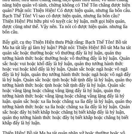
năng hiện quán vô tánh, chừng không có Thế Tôn chẳng được hiện
quán? Phật nói: Thiện Hiện! Có được hiện quán, nhưng lìa bốn câu.
Bạch Thế Tôn! Vì sao có được hiện quán, nhưng lìa bốn câu?
Thiện Hiện! Phi hữu phi vô tuyệt các hý luận, mới gọi hiện quán,
được cũng như thế. Vậy nên. Ta nói có được hiện quán. nhưng lìa
bốn câu.
Bấy giờ, cụ thọ Thiện Hiện thưa Phật rằng: Bạch Thế Tôn! Bồ tát
Ma ha tát lấy gì làm hý luận? Phật nói: Thiện Hiện! Bồ tát Ma ha tát
quán sắc hoặc thường hoặc vô thường đấy là hý luận, quán thọ
tưởng hành thức hoặc thường hoặc vô thường đấy là hý luận. Quán
sắc hoặc vui hoặc khổ đấy là hý luận, quán thọ tưởng hành thức
hoặc vui hoặc khổ đấy là hý luận. Quán sắc hoặc ngã hoặc vô ngã
đấy là hý luận, quán thọ tưởng hành thức hoặc ngã hoặc vô ngã đấy
là hý luận. Quán sắc hoặc tịnh hoặc bất tịnh đấy là hý luận, quán thọ
tưởng hành thức hoặc tịnh hoặc bất tịnh đấy là hý luận. Quán sắc
hoặc vắng lặng hoặc chẳng vắng lặng đấy là hý luận, quán thọ
tưởng hành thức hoặc vắng lặng hoặc chẳng vắng lặng đấy là hý
luận. quán sắc hoặc xa lìa hoặc chẳng xa lìa đấy là hý luận, quán thọ
tưởng hành thức hoặc xa lìa hoặc chẳng xa lìa đấy là hý luận. Quán
sắc hoặc đây bị biết khắp hoặc chẳng bị biết khắp đấy là hý luận,
quán thọ tưởng hành thức hoặc đây bị biết khắp hoặc chẳng bị biết
khắp đấy là hý luận.
Thiện Hiện! Bồ tát Ma ha tát quán nhãn xứ hoặc thường hoặc vô