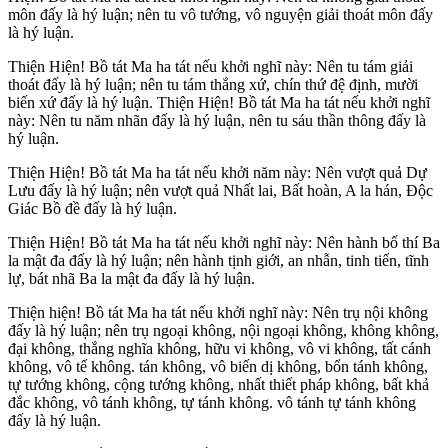
môn đấy là hý luận; nên tu vô tướng, vô nguyện giải thoát môn đấy
là hý luận.
Thiện Hiện! Bồ tát Ma ha tát nếu khởi nghĩ này: Nên tu tám giải
thoát đấy là hý luận; nên tu tám thắng xứ, chín thứ đệ định, mười
biến xứ đấy là hý luận. Thiện Hiện! Bồ tát Ma ha tát nếu khởi nghĩ
này: Nên tu năm nhãn đấy là hý luận, nên tu sáu thần thông đấy là
hý luận.
Thiện Hiện! Bồ tát Ma ha tát nếu khởi năm này: Nên vượt quả Dự
Lưu đấy là hý luận; nên vượt quả Nhất lai, Bất hoàn, A la hán, Độc
Giác Bồ đề đấy là hý luận.
Thiện Hiện! Bồ tát Ma ha tát nếu khởi nghĩ này: Nên hành bố thí Ba
la mật đa đấy là hý luận; nên hành tịnh giới, an nhẫn, tinh tiến, tĩnh
lự, bát nhã Ba la mật đa đấy là hý luận.
Thiện hiện! Bồ tát Ma ha tát nếu khởi nghĩ này: Nên trụ nội không
đấy là hý luận; nên trụ ngoại không, nội ngoại không, không không,
đại không, thắng nghĩa không, hữu vi không, vô vi không, tất cánh
không, vô tế không. tán không, vô biến dị không, bổn tánh không,
tự tướng không, cộng tướng không, nhất thiết pháp không, bất khả
đắc không, vô tánh không, tự tánh không. vô tánh tự tánh không
đấy là hý luận.