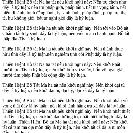
Thiện Hiện! Bồ tát Na ha tát nếu khởi nghĩ này: Nên trụ chơn như
đấy là hý luận; nên trụ pháp giới, pháp tánh, bất hư vọng tánh, bất
biến dị tánh, bình đẳng tánh, ly sanh tánh, pháp định, pháp trụ, thật
tế, hư không giới, bất tư nghĩ giới đấy là hý luận.
Thiện Hiện! Bồ tát Ma ha tát nếu khởi nghĩ này: Nên tới vào Bồ tát
Chánh tánh ly sanh đấy là hý luận, nên viên mãn chánh hạnh Bồ tát
thập địa đấy là hý luận.
Thiện Hiện! Bồ tát Ma ha tát nếu khởi nghĩ này: Nên thành thục
hữu tình đấy là hý luận,nên nghiêm tịnh cõi Phật đấy là hý luận.
Thiện Hiện! Bồ tát Na ha tát nếu khởi nghĩ này: Nên khởi Phật
mười lực đấy là hý luận; nên khởi bốn vô sở úy, bốn vô ngại giải,
mười tám pháp Phật bất cộng đấy là hý luận.
Thiện Hiện! Bồ Tát Ma ha tát nếu khởi nghĩ này: Nên khởi đại từ
đấy là hý luận; nên khởi đại bi, đại hỷ, đại xả đấy là hý luận.
Thiện Hiện! Bồ tát Ma ha tát nếu khởi nghĩ này: Nên khởi pháp vô
vong thất đấy là hý luận, nên khởi tánh hằng trụ xả đấy là hý luận.
Thiện Hiện! Bồ tát Ma ha tát nếu khởi nghĩ này: Nên khởi nhất thiết
trí đấy là hý luận; nên khởi đạo tướng trí, nhất thiết tướng trí đấy là
hý luận. Thiện Hiện! Bồ tát Ma ha tát nếu khởi nghĩ này: Nên khởi
tất cả tam ma địa môn đấy là hý luận, nên khởi tất cả đà la ni môn
đấy là hý luận.