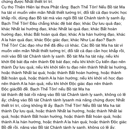
chứng được Nhất thiết trí trí.
Cụ thọ Thiện Hiện lại thưa Phật rằng: Bạch Thế Tôn! Nếu Bồ tát Ma
ha tát vì muốn viên mãn Nhất thiết tướng trí, đối tất cả đạo trước học
khắp rồi, dùng đạo Bồ tát mà vào ngôi Bồ tát Chánh tánh ly sanh ấy.
Bạch Thế Tôn! Đâu chẳng khác đệ bát đạo; khác Dự lưu quả đạo;
khác Nhất lai hướng đạo, khác Nhất lai quả đạo; khác Bất hoàn
hường đạo, khác Bất hoàn quả đạo; khác A la hán hường đạo, khác
A la hán quả đạo; khác Độc giác đạo; khác Như Lai đạo? Bạch
Thế Tôn! Các đạo như thế đã đều có khác. Các Bồ tát Ma ha tát vì
muốn viên mãn Nhất thiết tướng trí, đối tất cả đạo cần học khắp rồi,
mới vào Bồ tát Chánh tánh ly sanh. Bồ tát Ma ha tát này, nếu khi
khởi Đệ bát địa nên thành Đệ bát đạo; nếu khi khởi Cụ kiến đạo nên
thành Dự lưu quả; nếu khi khởi tiến tu đạo nên thành Nhất lai hướng,
hoặc thành Nhất lai quả; hoặc thành Bất hoàn hướng, hoặc thành
Bất hoàn quả, hoặc thành A la hán hướng; nếu khi khởi vô học đạo
nên thành A la hán quả; nếu khi khởi Độc giác đạo nên thành
Độc giácBồ đề. Bạch Thế Tôn! nếu Bồ tát Ma ha
tát thành đệ bát rồi năng vào Bồ tát Chánh tánh ly sanh, không có lẽ
ấy; chẳng vào Bồ tát Chánh tánh lysanh mà năng chứng được Nhất
thiết trí trí, cũng không lẽ ấy. Bạch Thế Tôn! Nếu Bồ tát Ma ha tát
thành Dự lưu quả, hoặc thành Nhất lai hướng, hoặc thành Nhất lai
quả; hoặc thành Bất hoàn hướng, hoặc thành Bất hoàn quả; hoặc
thành A la hán hướng, hoặc thành A la hán quả; hoặc thành Độc giác
Bồ đề rồi, năng vào Bồ tát Chánh tánh ly sanh, không có lẽ ấy;