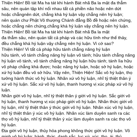
Thiện Hiện! Bồ tát Ma ha tát khi hành Bát nhã Ba la mật đa thẳm
sâu, nên quán tập khí nối nhau tất cả phiền não hoặc nên dứt
hoặc chẳngnên dứt, chẳng khá hý luận vậy chẳng nên hý luận;
nên quán chư Phật Vô thượng Chánh đẳng Bồ đề hoặc nên chứng,
hoặc chẳng nên chứng,chẳng khá hý luận vậy chẳng nên hý luận.
Thiện Hiện! Bồ tát Ma ha tát khi hành Bát nhã Ba la mật
đa thẳm sâu, nên quán tất cả pháp và các hữu tình như thế thảy,
đều chẳng khá hý luận vậy chẳng nên hý luận. Vì cớ sao?
Thiện Hiện! Vì tất cả pháp hữu tánh chẳng năng hý luận
hữu tánh, vô tánh chẳng năng hý luận vô tánh; hữu tánh chẳng năng
hý luận vô tánh, vô tánh chẳng năng hý luận hữu tánh; tánh lìa hữu
vô pháp chẳng khá được; hoặc năng hý luận, hoặc sở hý luận, hoặc
xứ hý luận đều vô sở hữu. Vậy nên, Thiện Hiện! Sắc vô hý luận, thọ
tưởng hành thức vô hý luận. Nhãn xứ vô hý luận, nhĩ tỷ thiệt thân ý
xứ vô hý luận. Sắc xứ vô hý luận, thanh hương vị xúc pháp xứ vô hý
luận.
Nhãn giới vô hý luận, nhĩ tỷ thiệt thân ý giới vô hý luận. Sắc giới vô
hý luận, thanh hương vị xúc pháp giới vô hý luận. Nhãn thức giới vô
hý luận, nhĩ tỷ thiệt thân ý thức giới vô hý luận. Nhãn xúc vô hý luận,
nhĩ tỷ thiệt thân ý xúc vô hý luận. Nhãn xúc làm duyên sanh ra các
thọ vô hý luận, nhĩ tỷ thiệt thân ý xúc làm duyên sanh ra các thọ vô
hý luận.
Địa giới vô hý luận, thủy hỏa phong không thức giới vô hý luận. Vô
minh vô hý luận; hành, thức, danh sắc, lục xứ, xúc, thọ, ái, thủ,