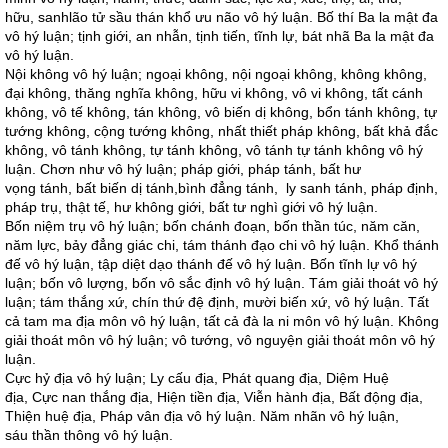
hữu, sanhlão tử sầu thán khổ ưu não vô hý luận. Bố thí Ba la mật đa
vô hý luận; tịnh giới, an nhẫn, tịnh tiến, tĩnh lự, bát nhã Ba la mật đa
vô hý luận.
Nội không vô hý luận; ngoại không, nội ngoại không, không không,
đại không, thăng nghĩa không, hữu vi không, vô vi không, tất cánh
không, vô tế không, tán không, vô biến dị không, bổn tánh không, tự
tướng không, cộng tướng không, nhất thiết pháp không, bất khả đắc
không, vô tánh không, tự tánh không, vô tánh tự tánh không vô hý
luận. Chơn như vô hý luận; pháp giới, pháp tánh, bất hư
vọng tánh, bất biến dị tánh,bình đẳng tánh, ly sanh tánh, pháp định,
pháp trụ, thật tế, hư không giới, bất tư nghì giới vô hý luận.
Bốn niệm trụ vô hý luận; bốn chánh đoạn, bốn thần túc, năm căn,
năm lực, bảy đẳng giác chi, tám thánh đạo chi vô hý luận. Khổ thánh
đế vô hý luận, tập diệt dạo thánh đế vô hý luận. Bốn tĩnh lự vô hý
luận; bốn vô lượng, bốn vô sắc định vô hý luận. Tám giải thoát vô hý
luận; tám thắng xứ, chín thứ đệ định, mười biến xứ, vô hý luận. Tất
cả tam ma địa môn vô hý luận, tất cả đà la ni môn vô hý luận. Không
giải thoát môn vô hý luận; vô tướng, vô nguyện giải thoát môn vô hý
luận.
Cực hỷ địa vô hý luận; Ly cấu địa, Phát quang địa, Diệm Huệ
địa, Cực nan thắng địa, Hiện tiền địa, Viễn hành địa, Bất động địa,
Thiện huệ địa, Pháp vân địa vô hý luận. Năm nhãn vô hý luận,
sáu thần thông vô hý luận.