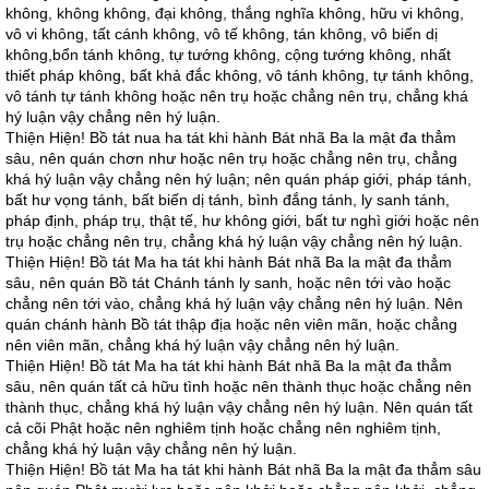
không, không không, đại không, thắng nghĩa không, hữu vi không,
vô vi không, tất cánh không, vô tế không, tán không, vô biến dị
không,bổn tánh không, tự tướng không, cộng tướng không, nhất
thiết pháp không, bất khả đắc không, vô tánh không, tự tánh không,
vô tánh tự tánh không hoặc nên trụ hoặc chẳng nên trụ, chẳng khá
hý luận vậy chẳng nên hý luận.
Thiện Hiện! Bồ tát nua ha tát khi hành Bát nhã Ba la mật đa thẳm
sâu, nên quán chơn như hoặc nên trụ hoặc chẳng nên trụ, chẳng
khá hý luận vậy chẳng nên hý luận; nên quán pháp giới, pháp tánh,
bất hư vọng tánh, bất biến dị tánh, bình đắng tánh, ly sanh tánh,
pháp định, pháp trụ, thật tế, hư không giới, bất tư nghì giới hoặc nên
trụ hoặc chẳng nên trụ, chẳng khá hý luận vậy chẳng nên hý luận.
Thiện Hiện! Bồ tát Ma ha tát khi hành Bát nhã Ba la mật đa thẳm
sâu, nên quán Bồ tát Chánh tánh ly sanh, hoặc nên tới vào hoặc
chẳng nên tới vào, chẳng khá hý luận vậy chẳng nên hý luận. Nên
quán chánh hành Bồ tát thập địa hoặc nên viên mãn, hoặc chẳng
nên viên mãn, chẳng khá hý luận vậy chẳng nên hý luận.
Thiện Hiện! Bồ tát Ma ha tát khi hành Bát nhã Ba la mật đa thẳm
sâu, nên quán tất cả hữu tình hoặc nên thành thục hoặc chẳng nên
thành thục, chẳng khá hý luận vậy chẳng nên hý luận. Nên quán tất
cả cõi Phật hoặc nên nghiêm tịnh hoặc chẳng nên nghiêm tịnh,
chẳng khá hý luận vậy chẳng nên hý luận.
Thiện Hiện! Bồ tát Ma ha tát khi hành Bát nhã Ba la mật đa thẳm sâu