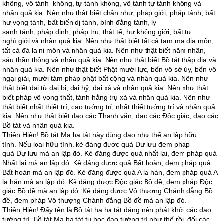
không, vô tánh không, tự tánh không, vô tánh tự tánh không và
nhân quả kia. Nên như thật biết chân như, pháp giới, pháp tánh, bất
hư vọng tánh, bất biến dị tánh, bình đắng tánh, ly
sanh tánh, pháp định, pháp trụ, thật tế, hư không giới, bất tư
nghì giới và nhân quả kia. Nên như thật biết tất cả tam ma địa môn,
tất cả đà la ni môn và nhân quả kia. Nên như thật biết năm nhãn,
sáu thần thông và nhân quả kia. Nên như thật biết Bồ tát thập địa và
nhân quả kia. Nên như thật biết Phật mười lực, bốn vô sở úy, bốn vô
ngại giải, mười tám pháp phật bất cộng và nhân quả kia. Nên như
thật biết đại từ đại bi, đại hỷ, đại xả và nhân quả kia. Nên như thật
biết pháp vô vong thất, tánh hằng trụ xả và nhân quả kia. Nên như
thật biết nhất thiết trí, đạo tướng trí, nhất thiết tướng trí và nhân quả
kia. Nên như thật biết đạo các Thanh văn, đạo các Độc giác, đạo các
Bồ tát và nhân quả kia.
Thiện Hiện! Bồ tát Ma ha tát này dùng đạo như thế an lập hữu
tình. Nếu loại hữu tình, kẻ đáng được quả Dự lưu đem pháp
quả Dự lưu mà an lập đó. Kẻ đáng được quả nhất lai, đem pháp quả
Nhất lai mà an lập đó. Kẻ đáng được quả Bất hoàn, đem pháp quả
Bất hoàn mà an lập đó. Kẻ đáng được quả A la hán, đem pháp quả A
la hán mà an lập đó. Kẻ đáng được Độc giác Bồ đề, đem pháp Độc
giác Bồ đề mà an lập đó. Kẻ đáng được Vô thượng Chánh đẳng Bồ
đề, đem pháp Vô thượng Chánh đẳng Bồ đề mà an lập đó.
Thiện Hiện! Đấy tên là Bồ tát ha ha tát đáng nên phát khởi các đạo
tướng trí. Bồ tát Ma ha tát tu học đạo tướng trí như thế rồi, đối các