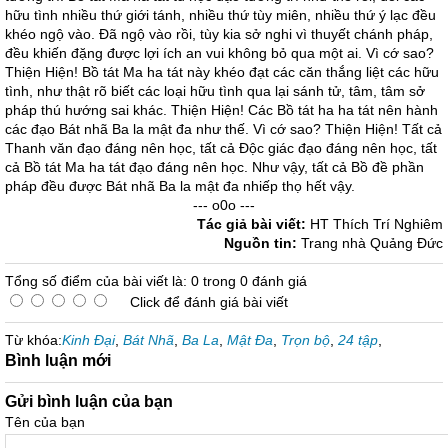
hữu tình nhiều thứ giới tánh, nhiều thứ tùy miên, nhiều thứ ý lạc đều
khéo ngộ vào. Đã ngộ vào rồi, tùy kia sở nghi vì thuyết chánh pháp,
đều khiến đặng được lợi ích an vui không bỏ qua một ai. Vì cớ sao?
Thiện Hiện! Bồ tát Ma ha tát này khéo đạt các căn thắng liệt các hữu
tình, như thật rõ biết các loại hữu tình qua lại sánh tử, tâm, tâm sở
pháp thú hướng sai khác. Thiện Hiện! Các Bồ tát ha ha tát nên hành
các đạo Bát nhã Ba la mật đa như thế. Vì cớ sao? Thiện Hiện! Tất cả
Thanh văn đạo đáng nên học, tất cả Độc giác đạo đáng nên học, tất
cả Bồ tát Ma ha tát đạo đáng nên học. Như vậy, tất cả Bồ đề phần
pháp đều được Bát nhã Ba la mật đa nhiếp thọ hết vậy.
--- o0o ---
Tác giả bài viết:
HT Thích Trí Nghiêm
Nguồn tin:
Trang nhà Quảng Đức
Tổng số điểm của bài viết là: 0 trong 0 đánh giá
Click để đánh giá bài viết
Từ khóa:
Kinh Đại
,
Bát Nhã
,
Ba La
,
Mật Đa
,
Trọn bộ
,
24 tập
,
Bình luận mới
Gửi bình luận của bạn
Tên của bạn