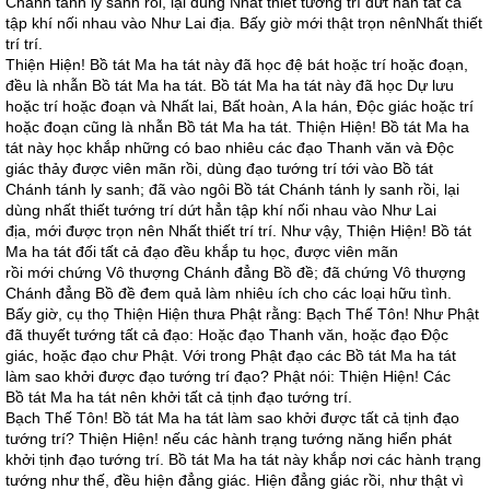
Chánh tánh ly sanh rồi, lại dùng Nhất thiết tướng trí dứt hẳn tất cả
tập khí nối nhau vào Như Lai địa. Bấy giờ mới thật trọn nênNhất thiết
trí trí.
Thiện Hiện! Bồ tát Ma ha tát này đã học đệ bát hoặc trí hoặc đoạn,
đều là nhẫn Bồ tát Ma ha tát. Bồ tát Ma ha tát này đã học Dự lưu
hoặc trí hoặc đoạn và Nhất lai, Bất hoàn, A la hán, Độc giác hoặc trí
hoặc đoạn cũng là nhẫn Bồ tát Ma ha tát. Thiện Hiện! Bồ tát Ma ha
tát này học khắp những có bao nhiêu các đạo Thanh văn và Độc
giác thảy được viên mãn rồi, dùng đạo tướng trí tới vào Bồ tát
Chánh tánh ly sanh; đã vào ngôi Bồ tát Chánh tánh ly sanh rồi, lại
dùng nhất thiết tướng trí dứt hẳn tập khí nối nhau vào Như Lai
địa, mới được trọn nên Nhất thiết trí trí. Như vậy, Thiện Hiện! Bồ tát
Ma ha tát đối tất cả đạo đều khắp tu học, được viên mãn
rồi mới chứng Vô thượng Chánh đẳng Bồ đề; đã chứng Vô thượng
Chánh đẳng Bồ đề đem quả làm nhiêu ích cho các loại hữu tình.
Bấy giờ, cụ thọ Thiện Hiện thưa Phật rằng: Bạch Thế Tôn! Như Phật
đã thuyết tướng tất cả đạo: Hoặc đạo Thanh văn, hoặc đạo Độc
giác, hoặc đạo chư Phật. Với trong Phật đạo các Bồ tát Ma ha tát
làm sao khởi được đạo tướng trí đạo? Phật nói: Thiện Hiện! Các
Bồ tát Ma ha tát nên khởi tất cả tịnh đạo tướng trí.
Bạch Thế Tôn! Bồ tát Ma ha tát làm sao khởi được tất cả tịnh đạo
tướng trí? Thiện Hiện! nếu các hành trạng tướng năng hiển phát
khởi tịnh đạo tướng trí. Bồ tát Ma ha tát này khắp nơi các hành trạng
tướng như thế, đều hiện đẳng giác. Hiện đẳng giác rồi, như thật vì