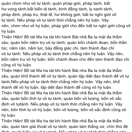
quán chơn như vô tự tánh; quán pháp giới, pháp tánh, bất
hư vọng tánh,bất biến dị tánh, bình đắng tánh, ly sanh tánh,
pháp định, pháp trụ, thật tế, hư không giới, bất tư nghì giới vô
tự tánh. Nếu pháp vô tự tánh thời chẳng nên hý luận. Vậy
nên, chơn như vô hý luận, pháp giới cho đến bất tư nghì giới cũng vô
hý luận.
Thiện Hiện! Bồ tát Ma ha tát khi hành Bát nhã Ba la mật đa thẳm
sâu, quán bốn niệm trụ vô tự tánh; quán bốn chánh đoạn, bốn thần
túc, năm căn, năm lực, bảy đẳng giác chi, tám thánh đạo chi
vô tự tánh. Nếu pháp vô tự tánh thời chẳng nên hý luận. Vậy nên,
bốn niệm trụ vô hý luận, bốn chánh đoạn cho đến tám thánh đạo chi
cũng vô hý luận.
Thiện Hiện! Bồ tát Ma ha tát khi hành Bát nha Ba la mật đa thẳm
sâu, quán khổ thánh đế vô tự tánh, quán tập diệt đạo thánh đế vô tự
tánh.Nếu pháp vô tự tánh thời chẳng nên hý luận. Vậy nên, khổ
thánh đế vô hý luận, tập diệt đạo thánh đế cũng vô hý luận.
Thiện Hiện! Bồ tát Ma ha tát khi hành Bát nhã Ba la mật đa thẳm
sâu, quán bốn tĩnh lự vô tự tánh; quán bốn vô lượng, bốn vô sắc
định vô tựtánh. Nếu pháp vô tự tánh thời chẳng nên hý luận. Vậy
nên, bốn tĩnh lự vô hý luận; bốn vô lượng, bốn vô sắc định cũng vô
hý luận.
Thiện Hiện! Bồ tát Ma ha tát khi hành Bát nhã Ba la mật đa thẳm
sâu, quán tám giải thoát vô tự tánh; quán tám thắng xứ, chín thứ đệ