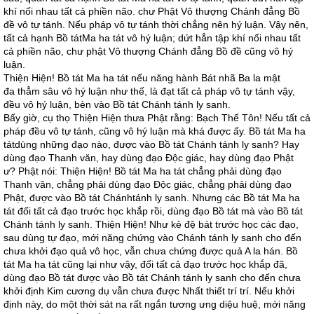
khí nối nhau tất cả phiền não. chư Phật Vô thượng Chánh đẳng Bồ
đề vô tự tánh. Nếu pháp vô tự tánh thời chẳng nên hý luận. Vậy nên,
tất cả hạnh Bồ tátMa ha tát vô hý luận; dứt hẳn tập khí nối nhau tất
cả phiền não, chư phật Vô thượng Chánh đẳng Bồ đề cũng vô hý
luận.
Thiện Hiện! Bồ tát Ma ha tát nếu năng hành Bát nhã Ba la mật
đa thẳm sâu vô hý luận như thế, là đạt tất cả pháp vô tự tánh vậy,
đều vô hý luận, bèn vào Bồ tát Chánh tánh ly sanh.
Bấy giờ, cụ thọ Thiện Hiện thưa Phật rằng: Bạch Thế Tôn! Nếu tất cả
pháp đều vô tự tánh, cũng vô hý luận mà khá được ấy. Bồ tát Ma ha
tátdùng những đạo nào, được vào Bồ tát Chánh tánh ly sanh? Hay
dùng đạo Thanh văn, hay dùng đạo Độc giác, hay dùng đạo Phật
ư? Phật nói: Thiện Hiện! Bồ tát Ma ha tát chẳng phải dùng đạo
Thanh văn, chẳng phải dùng đạo Độc giác, chẳng phải dùng đạo
Phật, được vào Bồ tát Chánhtánh ly sanh. Nhưng các Bồ tát Ma ha
tát đối tất cả đạo trước học khắp rồi, dùng đạo Bồ tát mà vào Bồ tát
Chánh tánh ly sanh. Thiện Hiện! Như kẻ đệ bát trước học các đạo,
sau dùng tự đạo, mới năng chứng vào Chánh tánh ly sanh cho đến
chưa khởi đạo quả vô học, vẫn chưa chứng được quả A la hán. Bồ
tát Ma ha tát cũng lại như vậy, đối tất cả đạo trước học khắp đã,
dùng đạo Bồ tát được vào Bồ tát Chánh tánh ly sanh cho đến chưa
khởi định Kim cương dụ vẫn chưa được Nhất thiết trí trí. Nếu khởi
định này, do một thời sát na rất ngắn tương ưng diệu huệ, mới năng