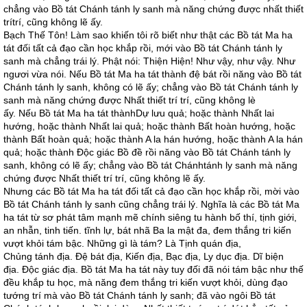
chẳng vào Bồ tát Chánh tánh ly sanh mà năng chứng được nhất thiết
trítrí, cũng không lẽ ấy.
Bạch Thế Tôn! Làm sao khiến tôi rõ biết như thật các Bồ tát Ma ha
tát đối tất cả đạo cần học khắp rồi, mới vào Bồ tát Chánh tánh ly
sanh mà chẳng trái lý. Phật nói: Thiện Hiện! Như vậy, như vậy. Như
ngươi vừa nói. Nếu Bồ tát Ma ha tát thành đệ bát rồi năng vào Bồ tát
Chánh tánh ly sanh, không có lẽ ấy; chẳng vào Bồ tát Chánh tánh ly
sanh mà năng chứng được Nhất thiết trí trí, cũng không lè
ấy. Nếu Bồ tát Ma ha tát thànhDự lưu quả; hoặc thành Nhất lai
hướng, hoặc thành Nhất lai quả; hoặc thành Bất hoàn hướng, hoặc
thành Bất hoàn quả; hoặc thành A la hán hướng, hoặc thành A la hán
quả; hoặc thành Độc giác Bồ đề rồi năng vào Bồ tát Chánh tánh ly
sanh, không có lẽ ấy; chẳng vào Bồ tát Chánhtánh ly sanh mà năng
chứng được Nhất thiết trí trí, cũng không lẽ ấy.
Nhưng các Bồ tát Ma ha tát đối tất cả đạo cần học khắp rồi, mời vào
Bồ tát Chánh tánh ly sanh cũng chẳng trái lý. Nghĩa là các Bồ tát Ma
ha tát từ sơ phát tâm mạnh mẽ chính siêng tu hành bố thí, tịnh giới,
an nhẫn, tinh tiến. tĩnh lự, bát nhã Ba la mật đa, đem thắng tri kiến
vượt khỏi tám bậc. Những gì là tám? Là Tịnh quán địa,
Chủng tánh địa. Đệ bát địa, Kiến địa, Bạc địa, Ly dục địa. Dĩ biện
địa. Độc giác địa. Bồ tát Ma ha tát này tuy đối đã nói tám bậc như thế
đều khắp tu học, mà năng đem thắng tri kiến vượt khỏi, dùng đạo
tướng trí mà vào Bồ tát Chánh tánh ly sanh; đã vào ngôi Bồ tát