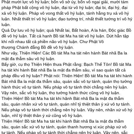
Phật mười lực vô hý luận; bốn vô sở úy, bốn vô ngại giải, mười tám
pháp Phật bất cộng vô hý luận, đại từ vô hý luận; đại bi, đại hỷ, đại
xả vô hý luận. Pháp vô vong thất vô hý luận, tánh hằng trụ xả vô hý
luận. Nhất thiết trí vô hý luận; đạo tướng trí, nhất thiết tướng trí vô hý
luận.
Quả Dự lưu vô hý luận; quả Nhất lai, Bất hoàn, A la hán, Độc giác Bồ
đề vô hý luận. Tất cả hạnh Bồ tát Ma ha tát vô hý luận. Dứt hẳn tập
khí nối nhau tất cả phiền não vô hý luận. Chư Phật Vô
thượng Chánh đẳng Bồ đề vô hý luận.
Như vậy, Thiện Hiện! Các Bồ tát Ma ha tát nên hành Bát nhã Ba la
mật đa thẳm sâu vô hý luận.
Bấy giờ, cụ thọ Thiện Hiện thưa Phật rằng: Bạch Thế Tôn! Bồ tát Ma
ha tát khi hành Bát nhã Ba la mật đa thắm sâu, vì sao quán tất cả
pháp đều vô hý luận? Phật nói: Thiện Hiện! Bồ tát Ma ha tát khi hành
Bát nhã Ba la mật đa thẳm sâu, quán sắc vô tự tánh, quán thọ tưởng
hành thức vô tự tánh. Nếu pháp vô tự tánh thời chẳng nên hý luận.
Vậy nên, sắc vô hý luận, thọ tưởng hành thức cũng vô hý luận.
Thiện Hiện! Bồ tát Ma ha tát khi hãnh Bát nhã Ba la mật đa thẳm
sâu, quán nhãn xứ vô tự tánh, quán nhĩ tỷ thiệt thân ý xứ vô tự tánh.
Nếu pháp vô tự tánh thời chẳng nên hý luận. Vậy nên, nhãn xứ vô hý
luận, nhĩ tỷ thiệt thân ý xứ cũng vô hý luận.
Thiện Hiện! Bồ tát Ma ha tát khi hành Bát nhã Ba la mật đa thẳm
sâu, quán sắc xứ vô tự tánh, quán thanh hương vị xúc pháp xứ vô
tự tánh. Nếu pháp vô tự tánh thời chẳng nên hý luận. Vậy nên, sắc