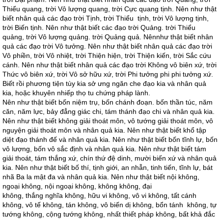
Thiểu quang, trời Vô lượng quang, trời Cực quang tịnh. Nên như thật
biết nhân quả các đạo trời Tịnh, trời Thiểu tịnh, trời Vô lượng tịnh,
trời Biến tịnh. Nên như thật biết các đạo trời Quảng. trời Thiểu
quảng, trời Vô lượng quảng. trời Quảng quả. Nênnhư thật biết nhân
quả các đạo trời Vô tưởng. Nên như thật biết nhân quả các đạo trời
Vô phiền, trời Vô nhiệt, trời Thiện hiện, trời Thiện kiến, trời Sắc cứu
cánh. Nên như thật biết nhân quả các đạo trời Không vô biên xứ, trời
Thức vô biên xứ, trời Vô sở hữu xứ, trời Phi tưởng phi phi tưởng xứ.
Biết rồi phương tiện tùy kia sở ưng ngăn che đạo kia và nhân quả
kia, hoặc khuyên nhiếp thọ tu chứng pháp lành.
Nên như thật biết bốn niệm trụ, bốn chánh đoạn. bốn thần túc, năm
căn, năm lực, bảy đẳng giác chi, tám thánh đạo chi và nhân quả kia.
Nên như thật biết không giải thoát môn, vô tướng giải thoát môn, vô
nguyện giải thoát môn và nhân quả kia. Nên như thật biết khổ tập
diệt đạo thánh đế và nhân quả kia. Nên như thật biết bốn tĩnh lự, bốn
vô lượng, bốn vô sắc định và nhân quả kia. Nên như thật biết tám
giải thoát, tám thắng xứ, chín thứ đệ dinh, mười biến xứ và nhân quả
kia. Nên như thật biết bố thí, tịnh giới, an nhẫn, tinh tiến, tĩnh lự, bát
nhã Ba la mật đa và nhân quả kia. Nên như thật biết nội không,
ngoại không, nội ngoại không, không không, đại
không, thắng nghĩa không, hữu vi không, vô vi không, tất cánh
không, vô tế không, tán không, vô biến dị không, bổn tánh không, tự
tướng không, cộng tướng không, nhất thiết pháp không, bất khả đắc