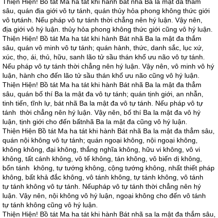
Thiện Hiện! Bồ tát Ma ha tát khi hành bát nhã Ba la mật đa thẳm
sâu, quán địa giới vô tự tánh, quán thủy hỏa phong không thức giới
vô tựtánh. Nếu pháp vô tự tánh thời chẳng nên hý luận. Vậy nên,
địa giới vô hý luận. thủy hỏa phong không thức giới cũng vô hý luận.
Thiện Hiện! Bồ tát Ma ha tát khi hành Bát nhã Ba la mật đa thắm
sâu, quán vô minh vô tự tánh; quán hành, thức, danh sắc, lục xứ,
xúc, thọ, ái, thủ, hữu, sanh lão tử sầu thán khổ ưu não vô tự tánh.
Nếu pháp vô tự tánh thời chẳng nên hý luận. Vậy nên, vô minh vô hý
luận, hành cho đến lão tử sầu thán khổ ưu não cũng vô hý luận.
Thiện Hiện! Bồ tát Ma ha tát khi hành Bát nhã Ba la mật đa thẳm
sâu, quán bố thí Ba la mật đa vô tự tánh; quán tịnh giới, an nhẫn,
tinh tiến, tĩnh lự, bát nhã Ba la mật đa vô tự tánh. Nếu pháp vô tự
tánh thời chẳng nên hý luận. Vậy nên, bố thí Ba la mật đa vô hý
luận, tịnh giới cho đến bấtnhã Ba la mật đa cũng vô hý luận.
Thiện Hiện Bồ tát Ma ha tát khi hành Bát nhã Ba la mật đa thẳm sâu,
quán nội không vô tự tánh; quán ngoại không, nội ngoại không,
không không, đại không, thắng nghĩa không, hữu vi không, vô vi
không, tất cánh không, vô tế không, tán không, vô biến dị không,
bổn tánh không, tự tướng không, cộng tướng không, nhất thiết pháp
không, bất khả đắc không, vô tánh không, tự tánh không, vô tánh
tự tánh không vô tự tánh. Nếupháp vô tự tánh thời chẳng nên hý
luận. Vậy nên, nội không vô hý luận, ngoại không cho đến vô tánh
tự tánh không cũng vô hý luận.
Thiện Hiện! Bồ tát Ma ha tát khi hành Bát nhã sa la mật đa thắm sâu,