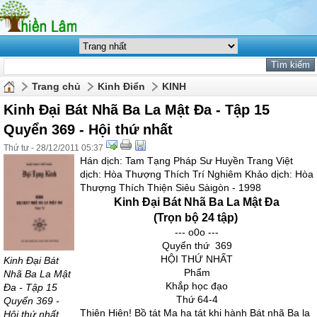
Trang chủ
Kinh Điển
KINH
Kinh Đại Bát Nhã Ba La Mật Đa - Tập 15
Quyển 369 - Hội thứ nhất
Thứ tư - 28/12/2011 05:37
Hán dịch: Tam Tạng Pháp Sư Huyền Trang Việt
dịch: Hòa Thượng Thích Trí Nghiêm Khảo dịch: Hòa
Thượng Thích Thiện Siêu Sàigòn - 1998
Kinh Đại Bát Nhã Ba La Mật Đa
(Trọn bộ 24 tập)
--- o0o ---
Quyển thứ 369
HỘI THỨ NHẤT
Kinh Đại Bát
Phẩm
Nhã Ba La Mật
Khắp học đạo
Đa - Tập 15
Thứ 64-4
Quyển 369 -
Thiện Hiện! Bồ tát Ma ha tát khi hành Bát nhã Ba la
Hội thứ nhất