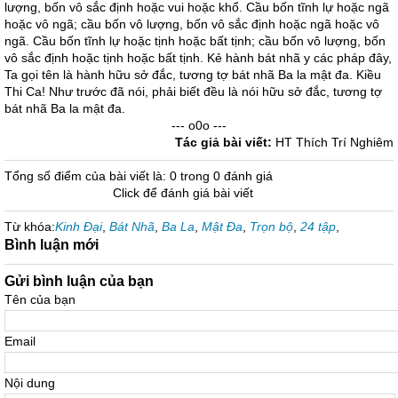
lượng, bốn vô sắc định hoặc vui hoặc khổ. Cầu bốn tĩnh lự hoặc ngã
hoặc vô ngã; cầu bốn vô lượng, bốn vô sắc định hoặc ngã hoặc vô
ngã. Cầu bốn tĩnh lự hoặc tịnh hoặc bất tịnh; cầu bốn vô lượng, bốn
vô sắc định hoặc tịnh hoặc bất tịnh. Kẻ hành bát nhã y các pháp đây,
Ta gọi tên là hành hữu sở đắc, tương tợ bát nhã Ba la mật đa. Kiều
Thi Ca! Như trước đã nói, phải biết đều là nói hữu sở đắc, tương tợ
bát nhã Ba la mật đa.
--- o0o ---
Tác giả bài viết:
HT Thích Trí Nghiêm
Tổng số điểm của bài viết là: 0 trong 0 đánh giá
Click để đánh giá bài viết
Từ khóa:
Kinh Đại
,
Bát Nhã
,
Ba La
,
Mật Đa
,
Trọn bộ
,
24 tập
,
Bình luận mới
Gửi bình luận của bạn
Tên của bạn
Email
Nội dung