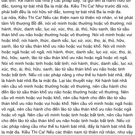
bất tịnh. Kè hành bát nhã y các pháp đây, Ta gọi tên là hành hữu sở
đắc, tương tợ bát nhã Ba la mật đa. Kiều Thi Ca! Như trước đã nói,
phải biết đều là nói hữu sở đắc, tương tợ bát nhã Ba la mật đa.
Lại nữa, Kiều Thi Ca! Nếu các thiện nam tử thiện nữ nhân, vì kẻ phát
tâm Vô thượng Bồ đề, nói vô minh hoặc thường hoặc vô thường; nói
hành, thức, danh sắc, lục xứ, xúc, thọ, ái, thủ, hữu sanh, lão tử sầu
thán khổ ưu não hoặc thường hoặc vô thường. Nói vô minh hoặc vui
hoặc khổ; nói hành, thức, danh sắc, lục xứ, xúc, thọ, ái, thủ, hữu,
sanh, lão tử sầu thán khổ ưu não hoặc vui hoặc khổ. Nói vô minh
hoặc ngã hoặc vô ngã; nói hành, thức, danh sắc, lục xứ, xúc, thọ, ái,
thủ, hữu, sanh, lão tử sầu thán khổ ưu não hoặc ngã hoặc vô ngã.
Nói vô minh hoặc tịnh hoặc bất tịnh; nói hành, thức, danh sắc, lục xứ,
xúc, thọ, ái, thủ, hữu, sanh, lảo tử sầu thán khổ ưu não hoặc tịnh
hoặc bất tịnh. Nếu có các pháp năng y như thế tu hành bát nhã, đấy
là hành bát nhã Ba la mật đa. Lại tác thuyết này: Kẻ hành bát nhã
nên cầu vô minh hoặc thường hoặc vô thường, nên cầu hành cho
đến lão tử sầu thán khổ ưu não hoặc thường hoặc vô thường. Nên
cầu vô minh hoặc vui hoặc khổ, nên cầu hành cho đến lão tử sầu
thán khổ ưu não hoặc vui hoặc khổ. Nên cầu vô minh hoặc ngã hoặc
vô ngã, nên cầu hành cho đến lão tử sầu thán khổ ưu não hoặc ngã
hoặc vô ngã. Nên cầu vô minh hoặc tịnh hoặc bất tịnh, nên cầu hành
cho đến lão tử sầu thán khổ ưu não hoặc tịnh hoặc bất tịnh. Nếu có
các pháp năng cầu như thế tu hành bát nhã, đấy là hành bát nhã Ba
la mật đa. Kiều Thi Ca! Nếu các thiện nam tử thiện nữ nhân, như vậy