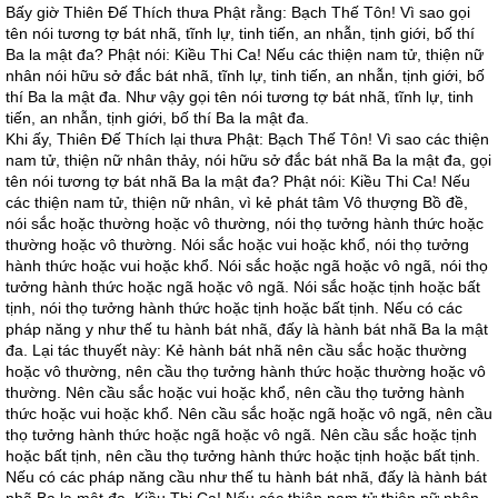
Bấy giờ Thiên Đế Thích thưa Phật rằng: Bạch Thế Tôn! Vì sao gọi
tên nói tương tợ bát nhã, tĩnh lự, tinh tiến, an nhẫn, tịnh giới, bố thí
Ba la mật đa? Phật nói: Kiều Thi Ca! Nếu các thiện nam tử, thiện nữ
nhân nói hữu sở đắc bát nhã, tĩnh lự, tinh tiến, an nhẫn, tịnh giới, bố
thí Ba la mật đa. Như vậy gọi tên nói tương tợ bát nhã, tĩnh lự, tinh
tiến, an nhẫn, tịnh giới, bố thí Ba la mật đa.
Khi ấy, Thiên Đế Thích lại thưa Phật: Bạch Thế Tôn! Vì sao các thiện
nam tử, thiện nữ nhân thảy, nói hữu sở đắc bát nhã Ba la mật đa, gọi
tên nói tương tợ bát nhã Ba la mật đa? Phật nói: Kiều Thi Ca! Nếu
các thiện nam tử, thiện nữ nhân, vì kẻ phát tâm Vô thượng Bồ đề,
nói sắc hoặc thường hoặc vô thường, nói thọ tưởng hành thức hoặc
thường hoặc vô thường. Nói sắc hoặc vui hoặc khổ, nói thọ tưởng
hành thức hoặc vui hoặc khổ. Nói sắc hoặc ngã hoặc vô ngã, nói thọ
tưởng hành thức hoặc ngã hoặc vô ngã. Nói sắc hoặc tịnh hoặc bất
tịnh, nói thọ tưởng hành thức hoặc tịnh hoặc bất tịnh. Nếu có các
pháp năng y như thế tu hành bát nhã, đấy là hành bát nhã Ba la mật
đa. Lại tác thuyết này: Kẻ hành bát nhã nên cầu sắc hoặc thường
hoặc vô thường, nên cầu thọ tưởng hành thức hoặc thường hoặc vô
thường. Nên cầu sắc hoặc vui hoặc khổ, nên cầu thọ tưởng hành
thức hoặc vui hoặc khổ. Nên cầu sắc hoặc ngã hoặc vô ngã, nên cầu
thọ tưởng hành thức hoặc ngã hoặc vô ngã. Nên cầu sắc hoặc tịnh
hoặc bất tịnh, nên cầu thọ tưởng hành thức hoặc tịnh hoặc bất tịnh.
Nếu có các pháp năng cầu như thế tu hành bát nhã, đấy là hành bát