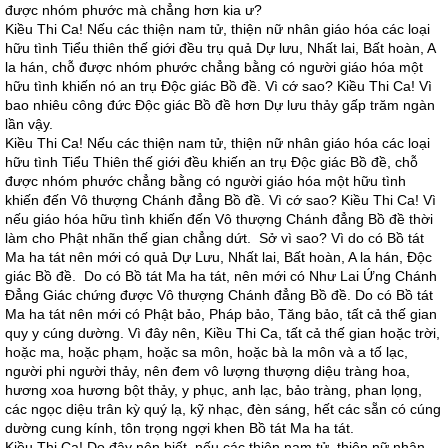
được nhóm phước mà chẳng hơn kia ư?
Kiều Thi Ca! Nếu các thiện nam tử, thiện nữ nhân giáo hóa các loại
hữu tình Tiểu thiên thế giới đều trụ quả Dự lưu, Nhất lai, Bất hoàn, A
la hán, chỗ được nhóm phước chẳng bằng có người giáo hóa một
hữu tình khiến nó an trụ Độc giác Bồ đề. Vì cớ sao? Kiều Thi Ca! Vì
bao nhiêu công đức Độc giác Bồ đề hơn Dự lưu thảy gấp trăm ngàn
lần vậy.
Kiều Thi Ca! Nếu các thiện nam tử, thiện nữ nhân giáo hóa các loại
hữu tình Tiểu Thiên thế giới đều khiến an trụ Độc giác Bồ đề, chỗ
được nhóm phước chẳng bằng có người giáo hóa một hữu tình
khiến đến Vô thượng Chánh đẳng Bồ đề. Vì cớ sao? Kiều Thi Ca! Vì
nếu giáo hóa hữu tình khiến đến Vô thượng Chánh đẳng Bồ đề thời
làm cho Phật nhãn thế gian chẳng dứt. Sở vì sao? Vì do có Bồ tát
Ma ha tát nên mới có quả Dự Lưu, Nhất lai, Bất hoàn, A la hán, Độc
giác Bồ đề. Do có Bồ tát Ma ha tát, nên mới có Như Lai Ứng Chánh
Đẳng Giác chứng được Vô thượng Chánh đẳng Bồ đề. Do có Bồ tát
Ma ha tát nên mới có Phật bảo, Pháp bảo, Tăng bảo, tất cả thế gian
quy y cúng dường. Vì đây nên, Kiều Thi Ca, tất cả thế gian hoặc trời,
hoặc ma, hoặc phạm, hoặc sa môn, hoặc bà la môn và a tố lạc,
người phi người thảy, nên đem vô lượng thượng diệu tràng hoa,
hương xoa hương bột thảy, y phục, anh lạc, bảo tràng, phan lọng,
các ngọc diệu trân kỳ quý lạ, kỹ nhạc, đèn sáng, hết các sẵn có cúng
dường cung kính, tôn trọng ngợi khen Bồ tát Ma ha tát.
Kiều Thi Ca! Do đây nên biết, nếu các thiện nam tử, thiện nữ nhân