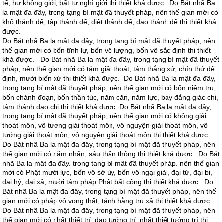
tế, hư không giới, bất tư nghì giới thi thiết khá được. Do Bát nhã Ba
la mật đa đây, trong tạng bí mật đã thuyết pháp, nên thế gian mới có
khổ thánh đế, tập thánh đế, diệt thánh đế, đạo thánh đế thi thiết khá
được.
Do Bát nhã Ba la mật đa đây, trong tạng bí mật đã thuyết pháp, nên
thế gian mới có bốn tĩnh lự, bốn vô lượng, bốn vô sắc định thi thiết
khá được. Do Bát nhã Ba la mật đa đây, trong tạng bí mật đã thuyết
pháp, nên thế gian mới có tám giải thoát, tám thắng xứ, chín thứ đệ
định, mười biến xứ thi thiết khá được. Do Bát nhã Ba la mật đa đây,
trong tạng bí mật đã thuyết pháp, nên thế gian mới có bốn niệm trụ,
bốn chánh đoạn, bốn thần túc, năm căn, năm lực, bảy đẳng giác chi,
tám thánh đạo chi thi thiết khá được. Do Bát nhã Ba la mật đa đây,
trong tạng bí mật đã thuyết pháp, nên thế gian mới có không giải
thoát môn, vô tướng giải thoát môn, vô nguyện giải thoát môn, vô
tướng giải thoát môn, vô nguyện giải thoát môn thi thiết khá được.
Do Bát nhã Ba la mật đa đây, trong tạng bí mật đã thuyết pháp, nên
thế gian mới có năm nhãn, sáu thần thông thi thiết khá được. Do Bát
nhã Ba la mật đa đây, trong tạng bí mật đã thuyết pháp, nên thế gian
mới có Phật mười lực, bốn vô sở úy, bốn vô ngại giải, đại từ, đại bi,
đại hỷ, đại xả, mười tám pháp Phật bất cộng thi thiết khá được. Do
Bát nhã Ba la mật đa đây, trong tạng bí mật đã thuyết pháp, nên thế
gian mới có pháp vô vong thất, tánh hằng trụ xả thi thiết khá được.
Do Bát nhã Ba la mật đa đây, trong tạng bí mật đã thuyết pháp, nên
thế gian mới có nhất thiết trí, đạo tướng trí, nhất thiết tướng trí thi