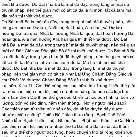
thiết khá được. Do Bát nhã Ba la mật đa đây, trong tạng bí mật đã
thuyết pháp, nên thế gian mới có tất cả đà la ni môn, tất cả tam ma
địa môn thi thiết khá được.
Do Bát nhã Ba la mật đa đây, trong tạng bí mật đã thuyết pháp, nên
thế gian mới có Dự lưu, Nhất lai, Bất hoàn, A la hán, và Dự lưu
hướng Dự lưu quả, Nhất lai hướng Nhất lai quả, Bất hoàn hướng Bất
hoàn quả, A la hán hướng A la hán quả thi thiết khá được. Do Bát
nhã Ba la mật đa đây, trong tạng bí mật đã thuyết pháp, nên thế gian
mới có Độc Giác và Độc giác Bồ đề thi thiết khá được. Do Bát nhã Ba
la mật đa đây, trong tạng bí mật đã thuyết pháp, nên thế gian mới có
tất cả Bồ tát Ma ha tát và các hạnh Bồ tát Ma ha tát thi thiết khá
được. Do Bát nhã Ba la mật đa đây, trong tạng bí mật đã thuyết
pháp, nên thế gian mới có tất cả Như Lai Ứng Chánh Đẳng Giác và
chư Phật Vô thượng Chánh Đẳng Bồ đề thi thiết khá được.
Lại nữa, Kiều Thi Ca! Để riêng các loại hữu tình Trung Thiên thế giới
ra, nếu các thiện nam tử, thiện nữ nhân nào giáo hóa các loại hữu
tình Tam thiên Đại thiên thế giới đều khiến tu học bốn tĩnh lự, bốn vô
lượng, bốn vô sắc định, năm thần thông. Nơi ý ngươi hiểu sao?
Các thiện nam tử thiện nữ nhân này, do nhân duyên đây được
phước nhiều chăng? Thiên Đế Thích thưa rằng: Bạch Thế Tôn!
Nhiều lắm. Bạch Thiện Thệ! Nhiều lắm. Phật nói: Kiều Thi Ca! Nếu
các thiện nam tử, thiện nữ nhân thơ tả Bát nhã Ba la mật đa thẳm
sâu như thế cho người đọc tụng, hoặc chuyển thơ tả rộng khiến lưu