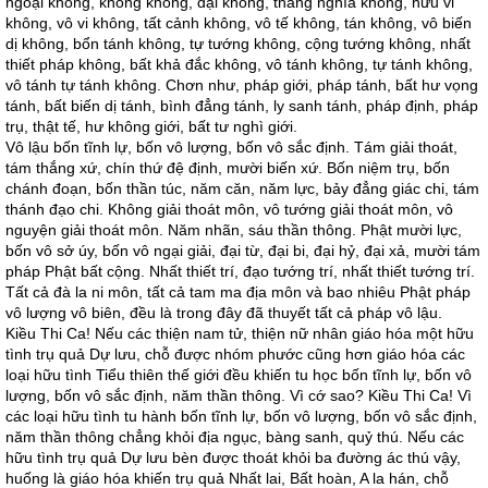
ngoại không, không không, đại không, thắng nghĩa không, hữu vi
không, vô vi không, tất cảnh không, vô tế không, tán không, vô biến
dị không, bổn tánh không, tự tướng không, cộng tướng không, nhất
thiết pháp không, bất khả đắc không, vô tánh không, tự tánh không,
vô tánh tự tánh không. Chơn như, pháp giới, pháp tánh, bất hư vọng
tánh, bất biến dị tánh, bình đẳng tánh, ly sanh tánh, pháp định, pháp
trụ, thật tế, hư không giới, bất tư nghì giới.
Vô lậu bốn tĩnh lự, bốn vô lượng, bốn vô sắc định. Tám giải thoát,
tám thắng xứ, chín thứ đệ định, mười biến xứ. Bốn niệm trụ, bốn
chánh đoạn, bốn thần túc, năm căn, năm lực, bảy đẳng giác chi, tám
thánh đạo chi. Không giải thoát môn, vô tướng giải thoát môn, vô
nguyện giải thoát môn. Năm nhãn, sáu thần thông. Phật mười lực,
bốn vô sở úy, bốn vô ngại giải, đại từ, đại bi, đại hỷ, đại xả, mười tám
pháp Phật bất cộng. Nhất thiết trí, đạo tướng trí, nhất thiết tướng trí.
Tất cả đà la ni môn, tất cả tam ma địa môn và bao nhiêu Phật pháp
vô lượng vô biên, đều là trong đây đã thuyết tất cả pháp vô lậu.
Kiều Thi Ca! Nếu các thiện nam tử, thiện nữ nhân giáo hóa một hữu
tình trụ quả Dự lưu, chỗ được nhóm phước cũng hơn giáo hóa các
loại hữu tình Tiểu thiên thế giới đều khiến tu học bốn tĩnh lự, bốn vô
lượng, bốn vô sắc định, năm thần thông. Vì cớ sao? Kiều Thi Ca! Vì
các loại hữu tình tu hành bốn tĩnh lự, bốn vô lượng, bốn vô sắc định,
năm thần thông chẳng khỏi địa ngục, bàng sanh, quỷ thú. Nếu các
hữu tình trụ quả Dự lưu bèn được thoát khỏi ba đường ác thú vậy,
huống là giáo hóa khiến trụ quả Nhất lai, Bất hoàn, A la hán, chỗ