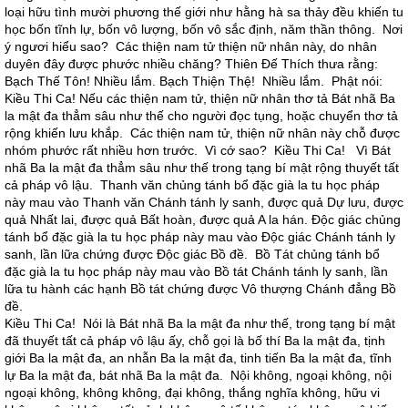
loại hữu tình mười phương thế giới như hằng hà sa thảy đều khiến tu
học bốn tĩnh lự, bốn vô lượng, bốn vô sắc định, năm thần thông. Nơi
ý ngươi hiểu sao? Các thiện nam tử thiện nữ nhân này, do nhân
duyên đây được phước nhiều chăng? Thiên Đế Thích thưa rằng:
Bạch Thế Tôn! Nhiều lắm. Bạch Thiện Thệ! Nhiều lắm. Phật nói:
Kiều Thi Ca! Nếu các thiện nam tử, thiện nữ nhân thơ tả Bát nhã Ba
la mật đa thẳm sâu như thế cho người đọc tụng, hoặc chuyển thơ tả
rộng khiến lưu khắp. Các thiện nam tử, thiện nữ nhân này chỗ được
nhóm phước rất nhiều hơn trước. Vì cớ sao? Kiều Thi Ca! Vì Bát
nhã Ba la mật đa thẳm sâu như thế trong tạng bí mật rộng thuyết tất
cả pháp vô lậu. Thanh văn chủng tánh bổ đặc già la tu học pháp
này mau vào Thanh văn Chánh tánh ly sanh, được quả Dự lưu, được
quả Nhất lai, được quả Bất hoàn, được quả A la hán. Độc giác chủng
tánh bổ đặc già la tu học pháp này mau vào Độc giác Chánh tánh ly
sanh, lần lữa chứng được Độc giác Bồ đề. Bồ Tát chủng tánh bổ
đặc già la tu học pháp này mau vào Bồ tát Chánh tánh ly sanh, lần
lữa tu hành các hạnh Bồ tát chứng được Vô thượng Chánh đẳng Bồ
đề.
Kiều Thi Ca! Nói là Bát nhã Ba la mật đa như thế, trong tạng bí mật
đã thuyết tất cả pháp vô lậu ấy, chỗ gọi là bố thí Ba la mật đa, tịnh
giới Ba la mật đa, an nhẫn Ba la mật đa, tinh tiến Ba la mật đa, tĩnh
lự Ba la mật đa, bát nhã Ba la mật đa. Nội không, ngoại không, nội
ngoại không, không không, đại không, thắng nghĩa không, hữu vi