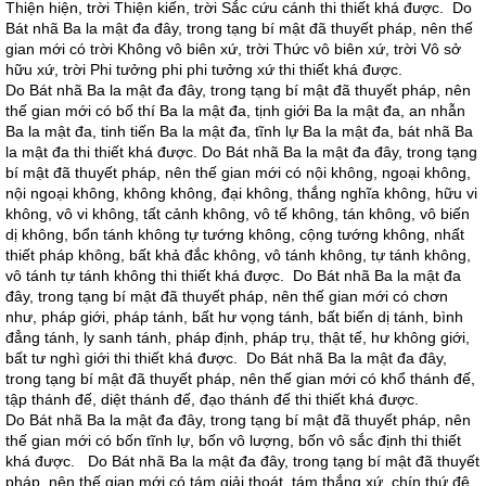
Thiện hiện, trời Thiện kiến, trời Sắc cứu cánh thi thiết khá được. Do
Bát nhã Ba la mật đa đây, trong tạng bí mật đã thuyết pháp, nên thế
gian mới có trời Không vô biên xứ, trời Thức vô biên xứ, trời Vô sở
hữu xứ, trời Phi tưởng phi phi tưởng xứ thi thiết khá được.
Do Bát nhã Ba la mật đa đây, trong tạng bí mật đã thuyết pháp, nên
thế gian mới có bố thí Ba la mật đa, tịnh giới Ba la mật đa, an nhẫn
Ba la mật đa, tinh tiến Ba la mật đa, tĩnh lự Ba la mật đa, bát nhã Ba
la mật đa thi thiết khá được. Do Bát nhã Ba la mật đa đây, trong tạng
bí mật đã thuyết pháp, nên thế gian mới có nội không, ngoại không,
nội ngoại không, không không, đại không, thắng nghĩa không, hữu vi
không, vô vi không, tất cảnh không, vô tế không, tán không, vô biến
dị không, bổn tánh không tự tướng không, cộng tướng không, nhất
thiết pháp không, bất khả đắc không, vô tánh không, tự tánh không,
vô tánh tự tánh không thi thiết khá được. Do Bát nhã Ba la mật đa
đây, trong tạng bí mật đã thuyết pháp, nên thế gian mới có chơn
như, pháp giới, pháp tánh, bất hư vọng tánh, bất biến dị tánh, bình
đẳng tánh, ly sanh tánh, pháp định, pháp trụ, thật tế, hư không giới,
bất tư nghì giới thi thiết khá được. Do Bát nhã Ba la mật đa đây,
trong tạng bí mật đã thuyết pháp, nên thế gian mới có khổ thánh đế,
tập thánh đế, diệt thánh đế, đạo thánh đế thi thiết khá được.
Do Bát nhã Ba la mật đa đây, trong tạng bí mật đã thuyết pháp, nên
thế gian mới có bốn tĩnh lự, bốn vô lượng, bốn vô sắc định thi thiết
khá được. Do Bát nhã Ba la mật đa đây, trong tạng bí mật đã thuyết
pháp, nên thế gian mới có tám giải thoát, tám thắng xứ, chín thứ đệ