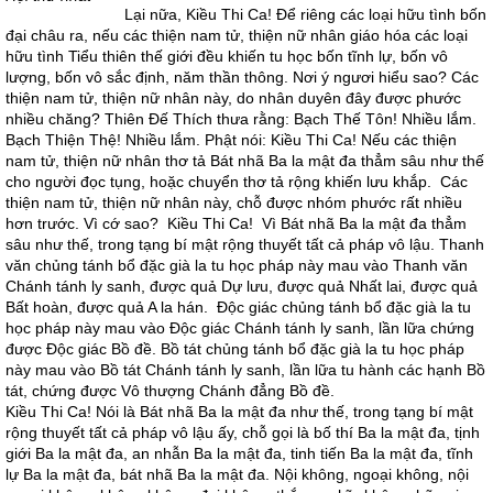
Lại nữa, Kiều Thi Ca! Để riêng các loại hữu tình bốn
đại châu ra, nếu các thiện nam tử, thiện nữ nhân giáo hóa các loại
hữu tình Tiểu thiên thế giới đều khiến tu học bốn tĩnh lự, bốn vô
lượng, bốn vô sắc định, năm thần thông. Nơi ý ngươi hiểu sao? Các
thiện nam tử, thiện nữ nhân này, do nhân duyên đây được phước
nhiều chăng? Thiên Đế Thích thưa rằng: Bạch Thế Tôn! Nhiều lắm.
Bạch Thiện Thệ! Nhiều lắm. Phật nói: Kiều Thi Ca! Nếu các thiện
nam tử, thiện nữ nhân thơ tả Bát nhã Ba la mật đa thẳm sâu như thế
cho người đọc tụng, hoặc chuyển thơ tả rộng khiến lưu khắp. Các
thiện nam tử, thiện nữ nhân này, chỗ được nhóm phước rất nhiều
hơn trước. Vì cớ sao? Kiều Thi Ca! Vì Bát nhã Ba la mật đa thẳm
sâu như thế, trong tạng bí mật rộng thuyết tất cả pháp vô lậu. Thanh
văn chủng tánh bổ đặc già la tu học pháp này mau vào Thanh văn
Chánh tánh ly sanh, được quả Dự lưu, được quả Nhất lai, được quả
Bất hoàn, được quả A la hán. Độc giác chủng tánh bổ đặc già la tu
học pháp này mau vào Độc giác Chánh tánh ly sanh, lần lữa chứng
được Độc giác Bồ đề. Bồ tát chủng tánh bổ đặc già la tu học pháp
này mau vào Bồ tát Chánh tánh ly sanh, lần lữa tu hành các hạnh Bồ
tát, chứng được Vô thượng Chánh đẳng Bồ đề.
Kiều Thi Ca! Nói là Bát nhã Ba la mật đa như thế, trong tạng bí mật
rộng thuyết tất cả pháp vô lậu ấy, chỗ gọi là bố thí Ba la mật đa, tịnh
giới Ba la mật đa, an nhẫn Ba la mật đa, tinh tiến Ba la mật đa, tĩnh
lự Ba la mật đa, bát nhã Ba la mật đa. Nội không, ngoại không, nội