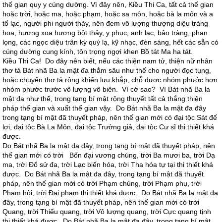
thế gian quy y cúng dường. Vì đây nên, Kiều Thi Ca, tất cả thế gian
hoặc trời, hoặc ma, hoặc phạm, hoặc sa môn, hoặc bà la môn và a
tố lạc, người phi người thảy, nên đem vô lượng thượng diệu tràng
hoa, hương xoa hương bột thảy, y phục, anh lạc, bảo tràng, phan
lọng, các ngọc diệu trân kỳ quý lạ, kỹ nhạc, đèn sáng, hết các sẵn có
cúng dường cung kính, tôn trọng ngợi khen Bồ tát Ma ha tát.
Kiều Thi Ca! Do đây nên biết, nếu các thiện nam tử, thiện nữ nhân
thơ tả Bát nhã Ba la mật đa thẳm sâu như thế cho người đọc tụng,
hoặc chuyển thơ tả rộng khiến lưu khắp, chỗ được nhóm phước hơn
nhóm phước trước vô lượng vô biên. Vì cớ sao? Vì Bát nhã Ba la
mật đa như thế, trong tạng bí mật rộng thuyết tất cả thắng thiện
pháp thế gian và xuất thế gian vậy. Do Bát nhã Ba la mật đa đây
trong tạng bí mật đã thuyết pháp, nên thế gian mới có đại tộc Sát đế
lợi, đại tộc Bà La Môn, đại tộc Trưởng giả, đại tộc Cư sĩ thi thiết khá
được.
Do Bát nhã Ba la mật đa đây, trong tạng bí mật đã thuyết pháp, nên
thế gian mới có trời Bốn đại vương chúng, trời Ba mươi ba, trời Dạ
ma, trời Đổ sử đa, trời Lạc biến hóa, trời Tha hóa tự tại thi thiết khá
được. Do Bát nhã Ba la mật đa đây, trong tạng bí mật đã thuyết
pháp, nên thế gian mới có trời Phạm chúng, trời Phạm phụ, trời
Phạm hội, trời Đại phạm thi thiết khá được. Do Bát nhã Ba la mật đa
đây, trong tạng bí mật đã thuyết pháp, nên thế gian mới có trời
Quang, trời Thiểu quang, trời Vô lượng quang, trời Cực quang tịnh
thi thiết khá được. Do Bát nhã Ba la mật đa đây, trong tạng bí mật