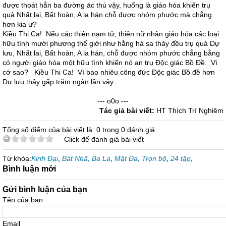
được thoát hẳn ba đường ác thú vậy, huống là giáo hóa khiến trụ
quả Nhất lai, Bất hoàn, A la hán chỗ được nhóm phước mà chẳng
hơn kia ư?
Kiều Thi Ca! Nếu các thiện nam tử, thiện nữ nhân giáo hóa các loại
hữu tình mười phương thế giới như hằng hà sa thảy đều trụ quả Dự
lưu, Nhất lai, Bất hoàn, A la hán, chỗ được nhóm phước chẳng bằng
có người giáo hóa một hữu tình khiến nó an trụ Độc giác Bồ Đề. Vì
cớ sao? Kiều Thi Ca! Vì bao nhiêu công đức Độc giác Bồ đề hơn
Dự lưu thảy gấp trăm ngàn lần vậy.
--- o0o ---
Tác giả bài viết:
HT Thích Trí Nghiêm
Tổng số điểm của bài viết là: 0 trong 0 đánh giá
Click để đánh giá bài viết
Từ khóa:
Kinh Đại
,
Bát Nhã
,
Ba La
,
Mật Đa
,
Trọn bộ
,
24 tập
,
Bình luận mới
Gửi bình luận của bạn
Tên của bạn
Email