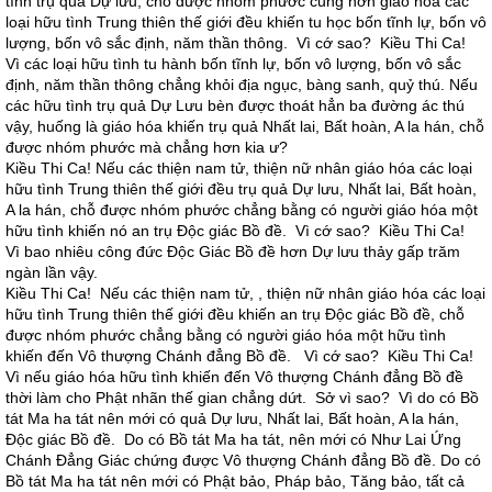
tình trụ quả Dự lưu, chỗ được nhóm phước cũng hơn giáo hóa các
loại hữu tình Trung thiên thế giới đều khiến tu học bốn tĩnh lự, bốn vô
lượng, bốn vô sắc định, năm thần thông. Vì cớ sao? Kiều Thi Ca!
Vì các loại hữu tình tu hành bốn tĩnh lự, bốn vô lượng, bốn vô sắc
định, năm thần thông chẳng khỏi địa ngục, bàng sanh, quỷ thú. Nếu
các hữu tình trụ quả Dự Lưu bèn được thoát hẳn ba đường ác thú
vậy, huống là giáo hóa khiến trụ quả Nhất lai, Bất hoàn, A la hán, chỗ
được nhóm phước mà chẳng hơn kia ư?
Kiều Thi Ca! Nếu các thiện nam tử, thiện nữ nhân giáo hóa các loại
hữu tình Trung thiên thế giới đều trụ quả Dự lưu, Nhất lai, Bất hoàn,
A la hán, chỗ được nhóm phước chẳng bằng có người giáo hóa một
hữu tình khiến nó an trụ Độc giác Bồ đề. Vì cớ sao? Kiều Thi Ca!
Vì bao nhiêu công đức Độc Giác Bồ đề hơn Dự lưu thảy gấp trăm
ngàn lần vậy.
Kiều Thi Ca! Nếu các thiện nam tử, , thiện nữ nhân giáo hóa các loại
hữu tình Trung thiên thế giới đều khiến an trụ Độc giác Bồ đề, chỗ
được nhóm phước chẳng bằng có người giáo hóa một hữu tình
khiến đến Vô thượng Chánh đẳng Bồ đề. Vì cớ sao? Kiều Thi Ca!
Vì nếu giáo hóa hữu tình khiến đến Vô thượng Chánh đẳng Bồ đề
thời làm cho Phật nhãn thế gian chẳng dứt. Sở vì sao? Vì do có Bồ
tát Ma ha tát nên mới có quả Dự lưu, Nhất lai, Bất hoàn, A la hán,
Độc giác Bồ đề. Do có Bồ tát Ma ha tát, nên mới có Như Lai Ứng
Chánh Đẳng Giác chứng được Vô thượng Chánh đẳng Bồ đề. Do có
Bồ tát Ma ha tát nên mới có Phật bảo, Pháp bảo, Tăng bảo, tất cả