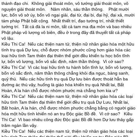
thánh đạo chi. Không giải thoát môn, vô tướng giải thoát môn, vô
nguyện giải thoát môn. Năm nhãn, sáu thần thông. Phật mười
lực, bốn vô sở úy, bốn vô ngại giải, đại từ, đại bi, đại hỷ, đại xả, mười
tám pháp Phật bất cộng. Nhất thiết trí, đạo tướng trí, nhất thiết
tướng trí. Tất cả đà la ni môn, tất cả tam ma địa môn và bao nhiêu
Phật pháp vô lượng vô biên, đều ở trong đây đã thuyết tất cả pháp
vô lậu.
Kiều Thi Ca! Nếu các thiện nam tử, thiện nữ nhân giáo hóa một hữu
tình trụ quả Dự lưu, chỗ được nhóm phước cũng hơn giáo hóa các
loại hữu tình Tam thiên đại thiên thế giới đều khiến tu học bốn tĩnh
lự, bốn vô lượng, bốn vô sắc định, năm thần thông. Vì cớ sao?
Kiều Thi Ca! Vì các loại hữu tình tu hành bốn tĩnh lự, bốn vô lượng,
bốn vô sắc định, năm thần thông chẳng khỏi địa ngục, bàng sanh,
quỷ thú. Nếu các hữu tình trụ quả Dự lưu bèn được thoát hẳn ba
đường ác thú vậy, huống là giáo hóa khiến trụ quả Nhất lai, Bất
Hoàn, A la hán chỗ được nhóm phước mà chẳng hơn kia ư?
Kiều Thi Ca! Nếu các thiện nam tử, thiện nữ nhân giáo hóa các loại
hữu tình Tam thiên đại thiên thế giới đều trụ quả Dự Lưu, Nhất lai,
Bất hoàn, A la hán, chỗ được nhóm phước chẳng bằng có người giáo
hóa một hữu tình khiến nó an trụ Độc giác Bồ đề. Vì cớ sao? Kiều
Thi Ca! Vì bao nhiêu công đức Độc giác Bồ đề hơn Dự lưu thảy gấp
trăm ngàn lần vậy.
Kiều Thi Ca! Nếu các thiện nam tử, thiện nữ nhân giáo hóa các loại