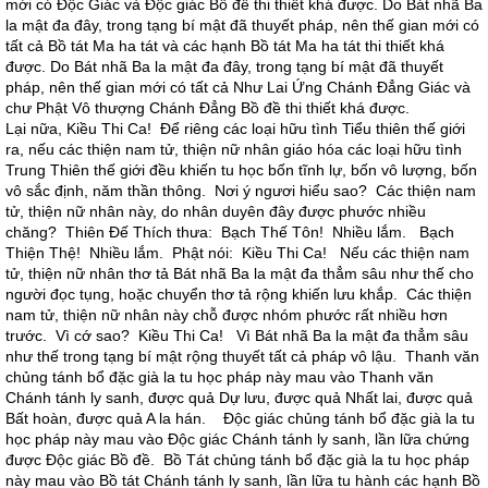
mới có Độc Giác và Độc giác Bồ đề thi thiết khá được. Do Bát nhã Ba
la mật đa đây, trong tạng bí mật đã thuyết pháp, nên thế gian mới có
tất cả Bồ tát Ma ha tát và các hạnh Bồ tát Ma ha tát thi thiết khá
được. Do Bát nhã Ba la mật đa đây, trong tạng bí mật đã thuyết
pháp, nên thế gian mới có tất cả Như Lai Ứng Chánh Đẳng Giác và
chư Phật Vô thượng Chánh Đẳng Bồ đề thi thiết khá được.
Lại nữa, Kiều Thi Ca! Để riêng các loại hữu tình Tiểu thiên thế giới
ra, nếu các thiện nam tử, thiện nữ nhân giáo hóa các loại hữu tình
Trung Thiên thế giới đều khiến tu học bốn tĩnh lự, bốn vô lượng, bốn
vô sắc định, năm thần thông. Nơi ý ngươi hiểu sao? Các thiện nam
tử, thiện nữ nhân này, do nhân duyên đây được phước nhiều
chăng? Thiên Đế Thích thưa: Bạch Thế Tôn! Nhiều lắm. Bạch
Thiện Thệ! Nhiều lắm. Phật nói: Kiều Thi Ca! Nếu các thiện nam
tử, thiện nữ nhân thơ tả Bát nhã Ba la mật đa thẳm sâu như thế cho
người đọc tụng, hoặc chuyển thơ tả rộng khiến lưu khắp. Các thiện
nam tử, thiện nữ nhân này chỗ được nhóm phước rất nhiều hơn
trước. Vì cớ sao? Kiều Thi Ca! Vì Bát nhã Ba la mật đa thẳm sâu
như thế trong tạng bí mật rộng thuyết tất cả pháp vô lậu. Thanh văn
chủng tánh bổ đặc già la tu học pháp này mau vào Thanh văn
Chánh tánh ly sanh, được quả Dự lưu, được quả Nhất lai, được quả
Bất hoàn, được quả A la hán. Độc giác chủng tánh bổ đặc già la tu
học pháp này mau vào Độc giác Chánh tánh ly sanh, lần lữa chứng
được Độc giác Bồ đề. Bồ Tát chủng tánh bổ đặc già la tu học pháp
này mau vào Bồ tát Chánh tánh ly sanh, lần lữa tu hành các hạnh Bồ