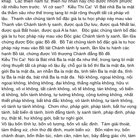
khắp. Các thiện nam tử, thiện nữ nhân này chỗ được nhóm phước
rất nhiều hơn trước. Vì cớ sao? Kiều Thi Ca! Vì Bát nhã Ba la mật
đa thẳm sâu như thế trong tạng bí mật rộng thuyết tất cả pháp vô
lậu. Thanh văn chủng tánh bổ đặc già la tu học pháp này mau vào
Thanh văn Chánh tánh ly sanh, được quả Dự lưu, được quả Nhất lai,
được quả Bất hoàn, được quả A la hán. Độc giác chủng tánh bổ đặc
già la tu học pháp này mau vào Độc giác Chánh tánh ly sanh, lần lữa
chứng được Độc giác Bồ đề. Bồ Tát chủng tánh bổ đặc già la tu học
pháp này mau vào Bồ tát Chánh tánh ly sanh, lần lữa tu hành các
hạnh Bồ tát, chứng được Vô thượng Chánh đẳng Bồ đề.
Kiều Thi Ca! Nói là Bát nhã Ba la mật đa như thế, trong tạng bí mật
rộng thuyết tất cả pháp vô lậu ấy, chỗ gọi là bố thí Ba la mật đa, tịnh
giới Ba la mật đa, an nhẫn Ba la mật đa, tinh tiến Ba la mật đa, tĩnh
lự Ba la mật đa, bát nhã Ba la mật đa. Nội không, ngoại không, nội
ngoại không, không không, đại không, thắng nghĩa không, hữu vi
không, vô vi không, tất cảnh không, vô tế không, tán không, vô biến
dị không, bổn tánh không, tự tướng không, cộng tướng không, nhất
thiết pháp không, bất khả đắc không, vô tánh không, tự tánh không,
vô tánh tự tánh không. Chơn như, pháp giới, pháp tánh, bất hư vọng
tánh, bất biến dị tánh, bình đẳng tánh, ly sanh tánh, pháp định, pháp
trụ, thật tế, hư không giới, bất tư nghì giới.
Vô lậu bốn tĩnh lự, bốn vô lượng, bốn vô sắc định. Tám giải thoát,
tám thắng xứ, chín thứ đệ định, mười biến xứ. Bốn niệm trụ, bốn
chánh đoạn, bốn thần túc, năm căn, năm lực, bảy đẳng giác chi, tám