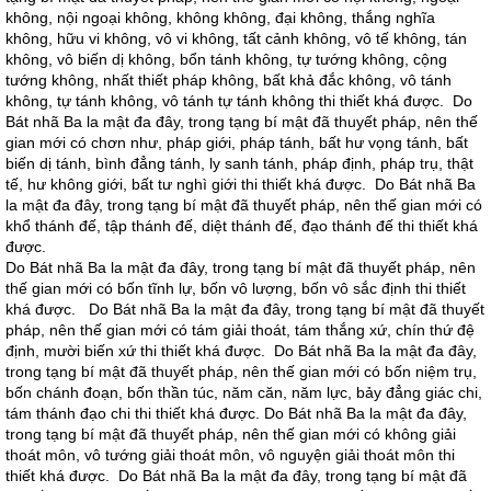
không, nội ngoại không, không không, đại không, thắng nghĩa
không, hữu vi không, vô vi không, tất cảnh không, vô tế không, tán
không, vô biến dị không, bổn tánh không, tự tướng không, cộng
tướng không, nhất thiết pháp không, bất khả đắc không, vô tánh
không, tự tánh không, vô tánh tự tánh không thi thiết khá được. Do
Bát nhã Ba la mật đa đây, trong tạng bí mật đã thuyết pháp, nên thế
gian mới có chơn như, pháp giới, pháp tánh, bất hư vọng tánh, bất
biến dị tánh, bình đẳng tánh, ly sanh tánh, pháp định, pháp trụ, thật
tế, hư không giới, bất tư nghì giới thi thiết khá được. Do Bát nhã Ba
la mật đa đây, trong tạng bí mật đã thuyết pháp, nên thế gian mới có
khổ thánh đế, tập thánh đế, diệt thánh đế, đạo thánh đế thi thiết khá
được.
Do Bát nhã Ba la mật đa đây, trong tạng bí mật đã thuyết pháp, nên
thế gian mới có bốn tĩnh lự, bốn vô lượng, bốn vô sắc định thi thiết
khá được. Do Bát nhã Ba la mật đa đây, trong tạng bí mật đã thuyết
pháp, nên thế gian mới có tám giải thoát, tám thắng xứ, chín thứ đệ
định, mười biến xứ thi thiết khá được. Do Bát nhã Ba la mật đa đây,
trong tạng bí mật đã thuyết pháp, nên thế gian mới có bốn niệm trụ,
bốn chánh đoạn, bốn thần túc, năm căn, năm lực, bảy đẳng giác chi,
tám thánh đạo chi thi thiết khá được. Do Bát nhã Ba la mật đa đây,
trong tạng bí mật đã thuyết pháp, nên thế gian mới có không giải
thoát môn, vô tướng giải thoát môn, vô nguyện giải thoát môn thi
thiết khá được. Do Bát nhã Ba la mật đa đây, trong tạng bí mật đã