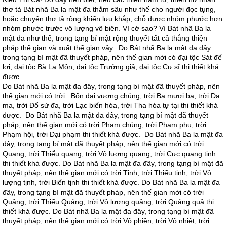
thơ tả Bát nhã Ba la mật đa thẳm sâu như thế cho người đọc tụng,
hoặc chuyển thơ tả rộng khiến lưu khắp, chỗ được nhóm phước hơn
nhóm phước trước vô lượng vô biên. Vì cớ sao? Vì Bát nhã Ba la
mật đa như thế, trong tạng bí mật rộng thuyết tất cả thắng thiện
pháp thế gian và xuất thế gian vậy. Do Bát nhã Ba la mật đa đây
trong tạng bí mật đã thuyết pháp, nên thế gian mới có đại tộc Sát đế
lợi, đại tộc Bà La Môn, đại tộc Trưởng giả, đại tộc Cư sĩ thi thiết khá
được.
Do Bát nhã Ba la mật đa đây, trong tạng bí mật đã thuyết pháp, nên
thế gian mới có trời Bốn đại vương chúng, trời Ba mươi ba, trời Dạ
ma, trời Đổ sử đa, trời Lạc biến hóa, trời Tha hóa tự tại thi thiết khá
được. Do Bát nhã Ba la mật đa đây, trong tạng bí mật đã thuyết
pháp, nên thế gian mới có trời Phạm chúng, trời Phạm phụ, trời
Phạm hội, trời Đại phạm thi thiết khá được. Do Bát nhã Ba la mật đa
đây, trong tạng bí mật đã thuyết pháp, nên thế gian mới có trời
Quang, trời Thiểu quang, trời Vô lượng quang, trời Cực quang tịnh
thi thiết khá được. Do Bát nhã Ba la mật đa đây, trong tạng bí mật đã
thuyết pháp, nên thế gian mới có trời Tịnh, trời Thiểu tịnh, trời Vô
lượng tịnh, trời Biến tịnh thi thiết khá được. Do Bát nhã Ba la mật đa
đây, trong tạng bí mật đã thuyết pháp, nên thế gian mới có trời
Quảng, trời Thiểu Quảng, trời Vô lượng quảng, trời Quảng quả thi
thiết khá được. Do Bát nhã Ba la mật đa đây, trong tạng bí mật đã
thuyết pháp, nên thế gian mới có trời Vô phiền, trời Vô nhiệt, trời