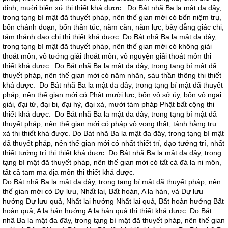
định, mười biến xứ thi thiết khá được. Do Bát nhã Ba la mật đa đây,
trong tạng bí mật đã thuyết pháp, nên thế gian mới có bốn niệm trụ,
bốn chánh đoạn, bốn thần túc, năm căn, năm lực, bảy đẳng giác chi,
tám thánh đạo chi thi thiết khá được. Do Bát nhã Ba la mật đa đây,
trong tạng bí mật đã thuyết pháp, nên thế gian mới có không giải
thoát môn, vô tướng giải thoát môn, vô nguyện giải thoát môn thi
thiết khá được. Do Bát nhã Ba la mật đa đây, trong tạng bí mật đã
thuyết pháp, nên thế gian mới có năm nhãn, sáu thần thông thi thiết
khá được. Do Bát nhã Ba la mật đa đây, trong tạng bí mật đã thuyết
pháp, nên thế gian mới có Phật mười lực, bốn vô sở úy, bốn vô ngại
giải, đại từ, đại bi, đại hỷ, đại xả, mười tám pháp Phật bất cộng thi
thiết khá được. Do Bát nhã Ba la mật đa đây, trong tạng bí mật đã
thuyết pháp, nên thế gian mới có pháp vô vong thất, tánh hằng trụ
xả thi thiết khá được. Do Bát nhã Ba la mật đa đây, trong tạng bí mật
đã thuyết pháp, nên thế gian mới có nhất thiết trí, đạo tướng trí, nhất
thiết tướng trí thi thiết khá được. Do Bát nhã Ba la mật đa đây, trong
tạng bí mật đã thuyết pháp, nên thế gian mới có tất cả đà la ni môn,
tất cả tam ma địa môn thi thiết khá được.
Do Bát nhã Ba la mật đa đây, trong tạng bí mật đã thuyết pháp, nên
thế gian mới có Dự lưu, Nhất lai, Bất hoàn, A la hán, và Dự lưu
hướng Dự lưu quả, Nhất lai hướng Nhất lai quả, Bất hoàn hướng Bất
hoàn quả, A la hán hướng A la hán quả thi thiết khá được. Do Bát
nhã Ba la mật đa đây, trong tạng bí mật đã thuyết pháp, nên thế gian