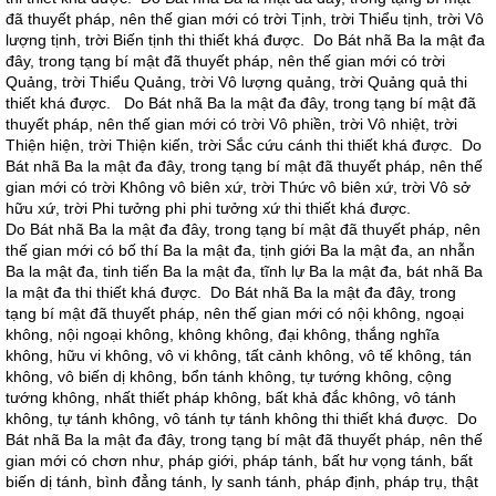
đã thuyết pháp, nên thế gian mới có trời Tịnh, trời Thiểu tịnh, trời Vô
lượng tịnh, trời Biến tịnh thi thiết khá được. Do Bát nhã Ba la mật đa
đây, trong tạng bí mật đã thuyết pháp, nên thế gian mới có trời
Quảng, trời Thiểu Quảng, trời Vô lượng quảng, trời Quảng quả thi
thiết khá được. Do Bát nhã Ba la mật đa đây, trong tạng bí mật đã
thuyết pháp, nên thế gian mới có trời Vô phiền, trời Vô nhiệt, trời
Thiện hiện, trời Thiện kiến, trời Sắc cứu cánh thi thiết khá được. Do
Bát nhã Ba la mật đa đây, trong tạng bí mật đã thuyết pháp, nên thế
gian mới có trời Không vô biên xứ, trời Thức vô biên xứ, trời Vô sở
hữu xứ, trời Phi tưởng phi phi tưởng xứ thi thiết khá được.
Do Bát nhã Ba la mật đa đây, trong tạng bí mật đã thuyết pháp, nên
thế gian mới có bố thí Ba la mật đa, tịnh giới Ba la mật đa, an nhẫn
Ba la mật đa, tinh tiến Ba la mật đa, tĩnh lự Ba la mật đa, bát nhã Ba
la mật đa thi thiết khá được. Do Bát nhã Ba la mật đa đây, trong
tạng bí mật đã thuyết pháp, nên thế gian mới có nội không, ngoại
không, nội ngoại không, không không, đại không, thắng nghĩa
không, hữu vi không, vô vi không, tất cảnh không, vô tế không, tán
không, vô biến dị không, bổn tánh không, tự tướng không, cộng
tướng không, nhất thiết pháp không, bất khả đắc không, vô tánh
không, tự tánh không, vô tánh tự tánh không thi thiết khá được. Do
Bát nhã Ba la mật đa đây, trong tạng bí mật đã thuyết pháp, nên thế
gian mới có chơn như, pháp giới, pháp tánh, bất hư vọng tánh, bất
biến dị tánh, bình đẳng tánh, ly sanh tánh, pháp định, pháp trụ, thật