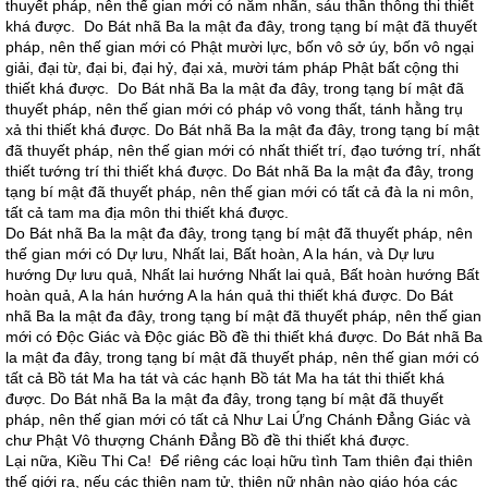
thuyết pháp, nên thế gian mới có năm nhãn, sáu thần thông thi thiết
khá được. Do Bát nhã Ba la mật đa đây, trong tạng bí mật đã thuyết
pháp, nên thế gian mới có Phật mười lực, bốn vô sở úy, bốn vô ngại
giải, đại từ, đại bi, đại hỷ, đại xả, mười tám pháp Phật bất cộng thi
thiết khá được. Do Bát nhã Ba la mật đa đây, trong tạng bí mật đã
thuyết pháp, nên thế gian mới có pháp vô vong thất, tánh hằng trụ
xả thi thiết khá được. Do Bát nhã Ba la mật đa đây, trong tạng bí mật
đã thuyết pháp, nên thế gian mới có nhất thiết trí, đạo tướng trí, nhất
thiết tướng trí thi thiết khá được. Do Bát nhã Ba la mật đa đây, trong
tạng bí mật đã thuyết pháp, nên thế gian mới có tất cả đà la ni môn,
tất cả tam ma địa môn thi thiết khá được.
Do Bát nhã Ba la mật đa đây, trong tạng bí mật đã thuyết pháp, nên
thế gian mới có Dự lưu, Nhất lai, Bất hoàn, A la hán, và Dự lưu
hướng Dự lưu quả, Nhất lai hướng Nhất lai quả, Bất hoàn hướng Bất
hoàn quả, A la hán hướng A la hán quả thi thiết khá được. Do Bát
nhã Ba la mật đa đây, trong tạng bí mật đã thuyết pháp, nên thế gian
mới có Độc Giác và Độc giác Bồ đề thi thiết khá được. Do Bát nhã Ba
la mật đa đây, trong tạng bí mật đã thuyết pháp, nên thế gian mới có
tất cả Bồ tát Ma ha tát và các hạnh Bồ tát Ma ha tát thi thiết khá
được. Do Bát nhã Ba la mật đa đây, trong tạng bí mật đã thuyết
pháp, nên thế gian mới có tất cả Như Lai Ứng Chánh Đẳng Giác và
chư Phật Vô thượng Chánh Đẳng Bồ đề thi thiết khá được.
Lại nữa, Kiều Thi Ca! Để riêng các loại hữu tình Tam thiên đại thiên
thế giới ra, nếu các thiện nam tử, thiện nữ nhân nào giáo hóa các