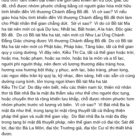
hữu tình Tam thiên đại thiên thế giới đều khiến an trụ Độc giác Bồ
đề, chỗ được nhóm phước chẳng bằng có người giáo hóa một hữu
tình khiến đến Vô thượng Chánh đẳng Bồ đề. Vì cớ sao? Vì nếu
giáo hóa hữu tình khiến đến Vô thượng Chánh đẳng Bồ đề thời làm
cho Phật nhãn thế gian chẳng dứt. Sở vì sao? Vì do có Bồ tát Ma
ha tát nên mới có quả Dự lưu, Nhất lai, Bất hoàn, A la hán, Độc giác
Bồ đề. Do có Bồ tát Ma ha tát, nên mới có Như Lai Ứng Chánh
Đẳng Giác chứng được Vô thượng Chánh đẳng Bồ đề. Do có Bồ tát
Ma ha tát nên mới có Phật bảo, Pháp bảo, Tăng bảo, tất cả thế gian
quy y cúng dường. Vì đây nên, Kiều Thi Ca, tất cả thế gian hoặc trời,
hoặc ma, hoặc phạm, hoặc sa môn, hoặc bà la môn và a tố lạc,
người phi người thảy, nên đem vô lượng thượng diệu tràng hoa,
hương xoa hương bột thảy, y phục, anh lạc, bảo tràng, phan lọng,
các ngọc diệu trân kỳ quý lạ, kỹ nhạc, đèn sáng, hết các sẵn có cúng
dường cung kính, tôn trọng ngợi khen Bồ tát Ma ha tát.
Kiều Thi Ca! Do đây nên biết, nếu các thiện nam tử, thiện nữ nhân
thơ tả Bát nhã Ba la mật đa thẳm sâu như thế cho người đọc tụng,
hoặc chuyển thơ tả rộng khiến lưu khắp, chỗ được nhóm phước hơn
nhóm phước trước vô lượng vô biên. Vì cớ sao? Vì Bát nhã Ba la
mật đa như thế, trong tạng bí mật rộng thuyết tất cả thắng thiện
pháp thế gian và xuất thế gian vậy. Do Bát nhã Ba la mật đa đây
trong tạng bí mật đã thuyết pháp, nên thế gian mới có đại tộc Sát đế
lợi, đại tộc Bà La Môn, đại tộc Trưởng giả, đại tộc Cư sĩ thi thiết khá
được.