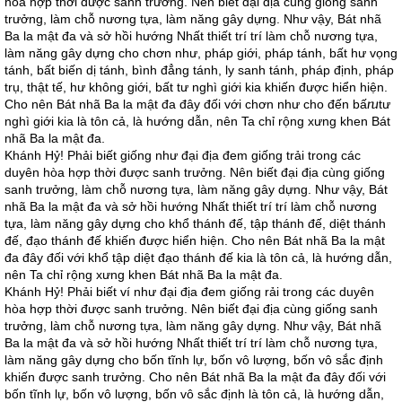
hòa hợp thời được sanh trưởng. Nên biết đại địa cùng giống sanh
trưởng, làm chỗ nương tựa, làm năng gây dựng. Như vậy, Bát nhã
Ba la mật đa và sở hồi hướng Nhất thiết trí trí làm chỗ nương tựa,
làm năng gây dựng cho chơn như, pháp giới, pháp tánh, bất hư vọng
tánh, bất biến dị tánh, bình đẳng tánh, ly sanh tánh, pháp định, pháp
trụ, thật tế, hư không giới, bất tư nghì giới kia khiến được hiển hiện.
Cho nên Bát nhã Ba la mật đa đây đối với chơn như cho đến bấⴠtư
nghì giới kia là tôn cả, là hướng dẫn, nên Ta chỉ rộng xưng khen Bát
nhã Ba la mật đa.
Khánh Hỷ! Phải biết giống như đại địa đem giống trải trong các
duyên hòa hợp thời được sanh trưởng. Nên biết đại địa cùng giống
sanh trưởng, làm chỗ nương tựa, làm năng gây dựng. Như vậy, Bát
nhã Ba la mật đa và sở hồi hướng Nhất thiết trí trí làm chỗ nương
tựa, làm năng gây dựng cho khổ thánh đế, tập thánh đế, diệt thánh
đế, đạo thánh đế khiến được hiển hiện. Cho nên Bát nhã Ba la mật
đa đây đối với khổ tập diệt đạo thánh đế kia là tôn cả, là hướng dẫn,
nên Ta chỉ rộng xưng khen Bát nhã Ba la mật đa.
Khánh Hỷ! Phải biết ví như đại địa đem giống rải trong các duyên
hòa hợp thời được sanh trưởng. Nên biết đại địa cùng giống sanh
trưởng, làm chỗ nương tựa, làm năng gây dựng. Như vậy, Bát nhã
Ba la mật đa và sở hồi hướng Nhất thiết trí trí làm chỗ nương tựa,
làm năng gây dựng cho bốn tĩnh lự, bốn vô lượng, bốn vô sắc định
khiến được sanh trưởng. Cho nên Bát nhã Ba la mật đa đây đối với
bốn tĩnh lự, bốn vô lượng, bốn vô sắc định là tôn cả, là hướng dẫn,