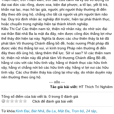
đại oai đức các rồng, dược xoa, kiện đạt phược, a tố lạc, yết lộ trà,
khẩn nại lạc, mạc hô lạc già, người, phi người thảy thường đi đến
đây theo dõi ủng hộ, chẳng cho tất cả người và phi người làm não
hại. Duy trừ định nhân ác nghiệp đời trước, hiện tại phải thành thục,
hoặc chuyển trọng nghiệp hiện tại thành khinh nghiệp.
Kiều Thi Ca! Các thiện nam tử, thiện nữ nhân này, do nhờ sức đại
oai thần Bát nhã Ba la mật đa đây, nên được công đức thắng lợi như
thế thảy đời hiện tại này. Nghĩa là được các chư thiên thảy là kẻ đã
phát tâm Vô thượng Chánh đẳng bồ đề, hoặc nương Phật pháp đã
được việc thù thắng lợi vui, vì kính trọng Pháp nên thường đi đến
đây theo dõi ủng hộ, tăng thêm thế lực. Sở vì sao? Vì các thiện nam
tử, thiện nữ nhân này đã phát tâm Vô thượng Chánh đẳng Bồ đề,
hằng vì cứu vớt các hữu tình vậy, hằng vì thành thục các hữu tình
vậy, hằng vì chẳng nới bỏ các hữu tình vậy, hằng vì lợi vui các hữu
tình vậy. Các chư thiên thảy kia cũng lại như vậy, do nhân duyên này
nên thường theo ủng hộ.
--- o0o ---
Tác giả bài viết:
HT Thích Trí Nghiêm
Tổng số điểm của bài viết là: 0 trong 0 đánh giá
Click để đánh giá bài viết
Từ khóa:
Kinh Đại
,
Bát Nhã
,
Ba La
,
Mật Đa
,
Trọn bộ
,
24 tập
,