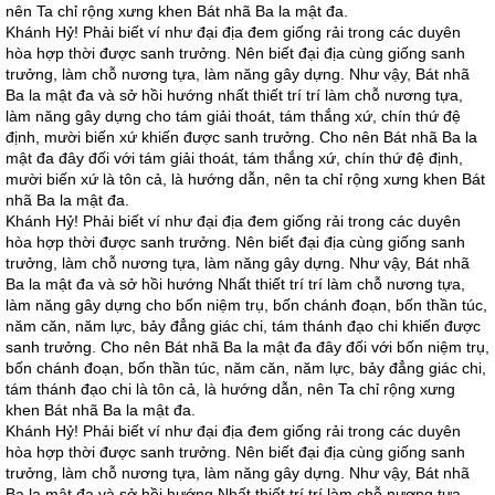
nên Ta chỉ rộng xưng khen Bát nhã Ba la mật đa.
Khánh Hỷ! Phải biết ví như đại địa đem giống rải trong các duyên
hòa hợp thời được sanh trưởng. Nên biết đại địa cùng giống sanh
trưởng, làm chỗ nương tựa, làm năng gây dựng. Như vậy, Bát nhã
Ba la mật đa và sở hồi hướng nhất thiết trí trí làm chỗ nương tựa,
làm năng gây dựng cho tám giải thoát, tám thắng xứ, chín thứ đệ
định, mười biến xứ khiến được sanh trưởng. Cho nên Bát nhã Ba la
mật đa đây đối với tám giải thoát, tám thắng xứ, chín thứ đệ định,
mười biến xứ là tôn cả, là hướng dẫn, nên ta chỉ rộng xưng khen Bát
nhã Ba la mật đa.
Khánh Hỷ! Phải biết ví như đại địa đem giống rải trong các duyên
hòa hợp thời được sanh trưởng. Nên biết đại địa cùng giống sanh
trưởng, làm chỗ nương tựa, làm năng gây dựng. Như vậy, Bát nhã
Ba la mật đa và sở hồi hướng Nhất thiết trí trí làm chỗ nương tựa,
làm năng gây dựng cho bốn niệm trụ, bốn chánh đoạn, bốn thần túc,
năm căn, năm lực, bảy đẳng giác chi, tám thánh đạo chi khiến được
sanh trưởng. Cho nên Bát nhã Ba la mật đa đây đối với bốn niệm trụ,
bốn chánh đoạn, bốn thần túc, năm căn, năm lực, bảy đẳng giác chi,
tám thánh đạo chi là tôn cả, là hướng dẫn, nên Ta chỉ rộng xưng
khen Bát nhã Ba la mật đa.
Khánh Hỷ! Phải biết ví như đại địa đem giống rải trong các duyên
hòa hợp thời được sanh trưởng. Nên biết đại địa cùng giống sanh
trưởng, làm chỗ nương tựa, làm năng gây dựng. Như vậy, Bát nhã
Ba la mật đa và sở hồi hướng Nhất thiết trí trí làm chỗ nương tựa,