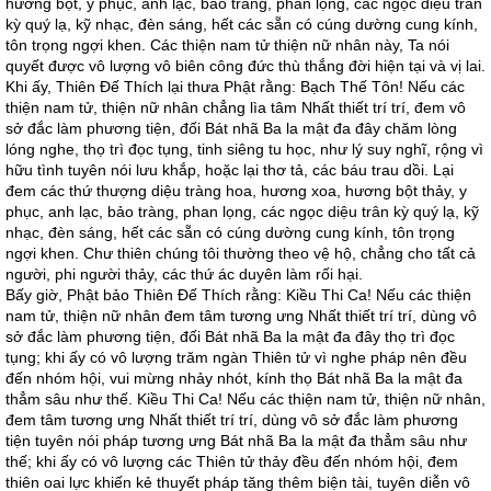
hương bột, y phục, anh lạc, bảo tràng, phan lọng, các ngọc diệu trân
kỳ quý lạ, kỹ nhạc, đèn sáng, hết các sẵn có cúng dường cung kính,
tôn trọng ngợi khen. Các thiện nam tử thiện nữ nhân này, Ta nói
quyết được vô lượng vô biên công đức thù thắng đời hiện tại và vị lai.
Khi ấy, Thiên Đế Thích lại thưa Phật rằng: Bạch Thế Tôn! Nếu các
thiện nam tử, thiện nữ nhân chẳng lìa tâm Nhất thiết trí trí, đem vô
sở đắc làm phương tiện, đối Bát nhã Ba la mật đa đây chăm lòng
lóng nghe, thọ trì đọc tụng, tinh siêng tu học, như lý suy nghĩ, rộng vì
hữu tình tuyên nói lưu khắp, hoặc lại thơ tả, các báu trau dồi. Lại
đem các thứ thượng diệu tràng hoa, hương xoa, hương bột thảy, y
phục, anh lạc, bảo tràng, phan lọng, các ngọc diệu trân kỳ quý lạ, kỹ
nhạc, đèn sáng, hết các sẵn có cúng dường cung kính, tôn trọng
ngợi khen. Chư thiên chúng tôi thường theo vệ hộ, chẳng cho tất cả
người, phi người thảy, các thứ ác duyên làm rối hại.
Bấy giờ, Phật bảo Thiên Đế Thích rằng: Kiều Thi Ca! Nếu các thiện
nam tử, thiện nữ nhân đem tâm tương ưng Nhất thiết trí trí, dùng vô
sở đắc làm phương tiện, đối Bát nhã Ba la mật đa đây thọ trì đọc
tụng; khi ấy có vô lượng trăm ngàn Thiên tử vì nghe pháp nên đều
đến nhóm hội, vui mừng nhảy nhót, kính thọ Bát nhã Ba la mật đa
thẳm sâu như thế. Kiều Thi Ca! Nếu các thiện nam tử, thiện nữ nhân,
đem tâm tương ưng Nhất thiết trí trí, dùng vô sở đắc làm phương
tiện tuyên nói pháp tương ưng Bát nhã Ba la mật đa thẳm sâu như
thế; khi ấy có vô lượng các Thiên tử thảy đều đến nhóm hội, đem
thiên oai lực khiến kẻ thuyết pháp tăng thêm biện tài, tuyên diễn vô