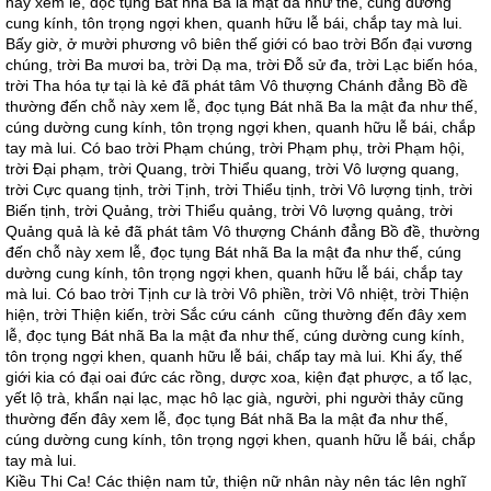
này xem lễ, đọc tụng Bát nhã Ba la mật đa như thế, cúng dường
cung kính, tôn trọng ngợi khen, quanh hữu lễ bái, chắp tay mà lui.
Bấy giờ, ở mười phương vô biên thế giới có bao trời Bốn đại vương
chúng, trời Ba mươi ba, trời Dạ ma, trời Đỗ sử đa, trời Lạc biến hóa,
trời Tha hóa tự tại là kẻ đã phát tâm Vô thượng Chánh đẳng Bồ đề
thường đến chỗ này xem lễ, đọc tụng Bát nhã Ba la mật đa như thế,
cúng dường cung kính, tôn trọng ngợi khen, quanh hữu lễ bái, chắp
tay mà lui. Có bao trời Phạm chúng, trời Phạm phụ, trời Phạm hội,
trời Đại phạm, trời Quang, trời Thiểu quang, trời Vô lượng quang,
trời Cực quang tịnh, trời Tịnh, trời Thiểu tịnh, trời Vô lượng tịnh, trời
Biến tịnh, trời Quảng, trời Thiểu quảng, trời Vô lượng quảng, trời
Quảng quả là kẻ đã phát tâm Vô thượng Chánh đẳng Bồ đề, thường
đến chỗ này xem lễ, đọc tụng Bát nhã Ba la mật đa như thế, cúng
dường cung kính, tôn trọng ngợi khen, quanh hữu lễ bái, chắp tay
mà lui. Có bao trời Tịnh cư là trời Vô phiền, trời Vô nhiệt, trời Thiện
hiện, trời Thiện kiến, trời Sắc cứu cánh cũng thường đến đây xem
lễ, đọc tụng Bát nhã Ba la mật đa như thế, cúng dường cung kính,
tôn trọng ngợi khen, quanh hữu lễ bái, chấp tay mà lui. Khi ấy, thế
giới kia có đại oai đức các rồng, dược xoa, kiện đạt phược, a tố lạc,
yết lộ trà, khẩn nại lạc, mạc hô lạc già, người, phi người thảy cũng
thường đến đây xem lễ, đọc tụng Bát nhã Ba la mật đa như thế,
cúng dường cung kính, tôn trọng ngợi khen, quanh hữu lễ bái, chắp
tay mà lui.
Kiều Thi Ca! Các thiện nam tử, thiện nữ nhân này nên tác lên nghĩ