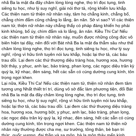
nhã Ba la mật đa đây chăm lòng lóng nghe, thọ trì đọc tụng, tinh
siêng tu học, như lý suy nghĩ, giải nói thơ tả, rộng khiến lưu khắp.
Các thiện nam tử thiện nữ nhân này, tâm họ chẳng kinh, chẳng bố,
chẳng chìm đắm cũng chẳng lo lắng, ăn năn. Sở vì sao? Vì các thiện
nam tử, thiện nữ nhân này chẳng thấy có pháp đáng khiến họ phải
kinh khủng, bố úy, chìm đắm và lo lắng, ăn năn. Kiều Thi Ca! Nếu
các thiện nam tử thiện nữ nhân này, muốn được những công đức vô
biên hiện tại đây, nên đối với Bát nhã Ba la mật đa thẳm sâu như thế
chăm lòng lóng nghe, thọ trì đọc tụng, tinh siêng tu học, như lý suy
nghĩ, rộng vì hữu tình tuyên nói lưu khắp, hoặc lại thơ tả, các báu
trau dồi. Lại đem các thứ thượng diệu tràng hoa, hương xoa, hương
bột thảy, y phục, anh lạc, bảo tràng, phan lọng, các ngọc diệu trân kỳ
quý lạ, kỹ nhạc, đèn sáng, hết các sẵn có cúng dường cung kính, tôn
trọng ngợi khen.
Lại nữa, Kiều Thi Ca! Nếu các thiện nam tử, thiện nữ nhân đem tâm
tương ưng Nhất thiết trí trí, dùng vô sở đắc làm phương tiện, đối Bát
nhã Ba la mật đa đây chăm lòng lóng nghe, thọ trì đọc tụng, tinh
siêng tu học, như lý suy nghĩ, rộng vì hữu tình tuyên nói lưu khắp,
hoặc lại thơ tả, các báu trau dồi. Lại đem các thứ thượng diệu tràng
hoa, hương xoa, hương bột, y phục, anh lạc, bảo tràng, phan lọng,
các ngọc diệu trân kỳ quý lạ, kỹ nhạc, đèn sáng, hết các sẵn có cúng
dường cung kính, tôn trọng ngợi khen. Các thiện nam tử thiện nữ
nhân này thường được cha mẹ, sư trưởng, tông thân, bè bạn tri
thức, quốc vương, đại thần và sa môn, bà la môn thảy mến kính.