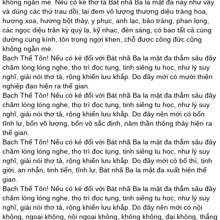
không ngằn mé. Nếu có kẻ thơ tả Bát nhã Ba la mật đa này như vầy
và dùng các thứ trau dồi; lại đem vô lượng thượng diệu tràng hoa,
hương xoa, hương bột thảy, y phục, anh lạc, bảo tràng, phan lọng,
các ngọc diệu trân kỳ quý lạ, kỹ nhạc, đèn sáng, có bao tất cả cúng
dường cung kính, tôn trọng ngợi khen, chỗ được công đức cũng
không ngằn mé.
Bạch Thế Tôn! Nếu có kẻ đối với Bát nhã Ba la mật đa thẳm sâu đây
chăm lòng lóng nghe, thọ trì đọc tụng, tinh siêng tu học, như lý suy
nghĩ, giải nói thơ tả, rộng khiến lưu khắp. Do đây mới có mười thiện
nghiệp đạo hiện ra thế gian.
Bạch Thế Tôn! Nếu có kẻ đối với Bát nhã Ba la mật đa thẳm sâu đây
chăm lòng lóng nghe, thọ trì đọc tụng, tinh siêng tu học, như lý suy
nghĩ, giải nói thơ tả, rộng khiến lưu khắp. Do đây nên mới có bốn
tĩnh lự, bốn vô lượng, bốn vô sắc định, năm thần thông thảy hiện ra
thế gian.
Bạch Thế Tôn! Nếu có kẻ đối với Bát nhã Ba la mật đa thẳm sâu đây
chăm lòng lóng nghe, thọ trì đọc tụng, tinh siêng tu học, như lý suy
nghĩ, giải nói thơ tả, rộng khiến lưu khắp. Do đây mới có bố thí, tịnh
giới, an nhẫn, tinh tiến, tĩnh lự, Bát nhã Ba la mật đa xuất hiện thế
gian.
Bạch Thế Tôn! Nếu có kẻ đối với Bát nhã Ba la mật đa thẳm sâu đây
chăm lòng lóng nghe, thọ trì đọc tụng, tinh siêng tu học, như lý suy
nghĩ, giải nói thơ tả, rộng khiến lưu khắp. Do đây nên mới có nội
không, ngoại không, nội ngoại không, không không, đại không, thắng