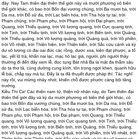
đây: Nay Tam thiên đại thiên thế giới này và mười phương vô biên
thế giới khác, có bao trời Bốn đại vương chúng, trời Ba mươi ba, trời
Dạ ma, trời Đỗ sử đa, trời Lạc biến hóa, trời Tha hóa tự tại, trời
Phạm chúng, trời Phạm phụ, trời Phạm hội, trời Đại phạm, trời
Quang, trời Thiểu quang, trời Vô lượng quang, trời Cực quang tịnh,
trời Tịnh, trời Thiểu tịnh, trời Vô lượng tịnh, trời Biến tịnh, trời Quảng,
trời Thiểu quảng, trời Vô lượng quảng, trời Quảng quả, trời Vô phiền,
trời Vô nhiệt, trời Thiện hiện, trời Thiện kiến, trời Sắc cứu cánh và kỳ
dư vô lượng có đại oai đức các rồng, dược xoa, kiện đạt phược, a tố
lạc, yết lộ trà, khẩn nại lạc, mạc hô lạc già, người, phi người thảy
thường đi đến đây xem lễ, đọc tụng Bát nhã Ba la mật đa thẳm sâu
do ta thơ tả, cúng dường cung kính, tôn trọng ngợi khen, quanh hữu
lễ bái, chắp tay mà lui. Đấy là ta đã thuyết được pháp thí. Tác nghĩ
này rồi, vui mừng nhảy nhót, khiến chỗ được phước càng bội tăng
trưởng.
Kiều Thi Ca! Các thiện nam tử, thiện nữ nhân này, do Tam thiên đại
thiên thế giới đây và kỳ dư mười phương vô biên thế giới khác, có
bao trời Bốn đại vương chúng, trời Ba mươi ba, trời Dạ ma, trời Đỗ
sử đa, trời Lạc biến hóa, trời Tha hóa tự tại, trời Phạm chúng, trời
Phạm phụ, trời Phạm hội, trời Đại phạm, trời Quang, trời Thiểu
quang, trời Vô lượng quang, trời Cực quang tịnh, trời Tịnh, trời Thiểu
tịnh, trời Vô lượng tịnh, trời Biến tịnh, trời Quảng, trời Thiểu quảng,
trời Vô lượng quảng, trời Quảng quả, trời Vô phiền, trời Vô nhiệt, trời
Thiện hiện, trời Thiện kiến, trời Sắc cứu cánh và kỳ dư vô lượng có