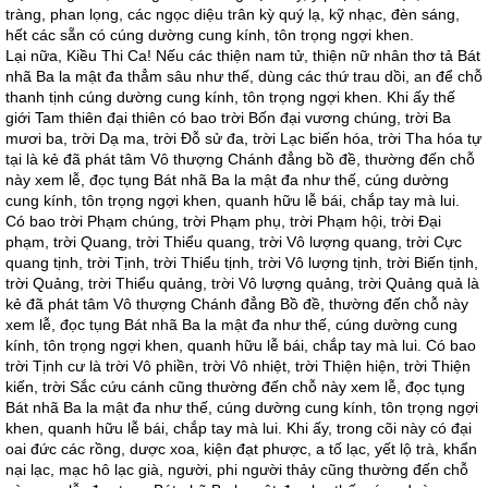
tràng, phan lọng, các ngọc diệu trân kỳ quý lạ, kỹ nhạc, đèn sáng,
hết các sẵn có cúng dường cung kính, tôn trọng ngợi khen.
Lại nữa, Kiều Thi Ca! Nếu các thiện nam tử, thiện nữ nhân thơ tả Bát
nhã Ba la mật đa thẳm sâu như thế, dùng các thứ trau dồi, an để chỗ
thanh tịnh cúng dường cung kính, tôn trọng ngợi khen. Khi ấy thế
giới Tam thiên đại thiên có bao trời Bốn đại vương chúng, trời Ba
mươi ba, trời Dạ ma, trời Đỗ sử đa, trời Lạc biến hóa, trời Tha hóa tự
tại là kẻ đã phát tâm Vô thượng Chánh đẳng bồ đề, thường đến chỗ
này xem lễ, đọc tụng Bát nhã Ba la mật đa như thế, cúng dường
cung kính, tôn trọng ngợi khen, quanh hữu lễ bái, chắp tay mà lui.
Có bao trời Phạm chúng, trời Phạm phụ, trời Phạm hội, trời Đại
phạm, trời Quang, trời Thiểu quang, trời Vô lượng quang, trời Cực
quang tịnh, trời Tịnh, trời Thiểu tịnh, trời Vô lượng tịnh, trời Biến tịnh,
trời Quảng, trời Thiểu quảng, trời Vô lượng quảng, trời Quảng quả là
kẻ đã phát tâm Vô thượng Chánh đẳng Bồ đề, thường đến chỗ này
xem lễ, đọc tụng Bát nhã Ba la mật đa như thế, cúng dường cung
kính, tôn trọng ngợi khen, quanh hữu lễ bái, chắp tay mà lui. Có bao
trời Tịnh cư là trời Vô phiền, trời Vô nhiệt, trời Thiện hiện, trời Thiện
kiến, trời Sắc cứu cánh cũng thường đến chỗ này xem lễ, đọc tụng
Bát nhã Ba la mật đa như thế, cúng dường cung kính, tôn trọng ngợi
khen, quanh hữu lễ bái, chắp tay mà lui. Khi ấy, trong cõi này có đại
oai đức các rồng, dược xoa, kiện đạt phược, a tố lạc, yết lộ trà, khẩn
nại lạc, mạc hô lạc già, người, phi người thảy cũng thường đến chỗ