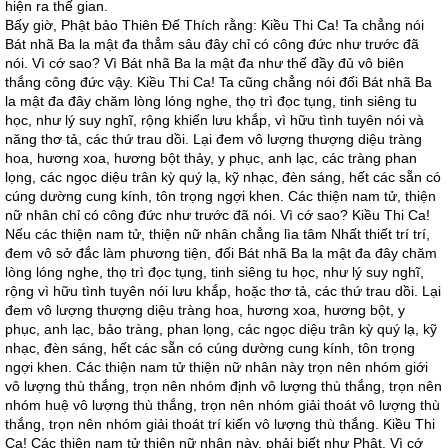
hiện ra thế gian.
Bấy giờ, Phật bảo Thiên Đế Thích rằng: Kiều Thi Ca! Ta chẳng nói
Bát nhã Ba la mật đa thẳm sâu đây chỉ có công đức như trước đã
nói. Vì cớ sao? Vì Bát nhã Ba la mật đa như thế đầy đủ vô biên
thắng công đức vậy. Kiều Thi Ca! Ta cũng chẳng nói đối Bát nhã Ba
la mật đa đây chăm lòng lóng nghe, thọ trì đọc tụng, tinh siêng tu
học, như lý suy nghĩ, rộng khiến lưu khắp, vì hữu tình tuyên nói và
năng thơ tả, các thứ trau dồi. Lại đem vô lượng thượng diệu tràng
hoa, hương xoa, hương bột thảy, y phục, anh lạc, các tràng phan
lọng, các ngọc diệu trân kỳ quý lạ, kỹ nhạc, đèn sáng, hết các sẵn có
cúng dường cung kính, tôn trọng ngợi khen. Các thiện nam tử, thiện
nữ nhân chỉ có công đức như trước đã nói. Vì cớ sao? Kiều Thi Ca!
Nếu các thiện nam tử, thiện nữ nhân chẳng lìa tâm Nhất thiết trí trí,
đem vô sở đắc làm phương tiện, đối Bát nhã Ba la mật đa đây chăm
lòng lóng nghe, thọ trì đọc tụng, tinh siêng tu học, như lý suy nghĩ,
rộng vì hữu tình tuyên nói lưu khắp, hoặc thơ tả, các thứ trau dồi. Lại
đem vô lượng thượng diệu tràng hoa, hương xoa, hương bột, y
phục, anh lạc, bảo tràng, phan lọng, các ngọc diệu trân kỳ quý lạ, kỹ
nhạc, đèn sáng, hết các sẵn có cúng dường cung kính, tôn trọng
ngợi khen. Các thiện nam tử thiện nữ nhân này trọn nên nhóm giới
vô lượng thù thắng, trọn nên nhóm định vô lượng thù thắng, trọn nên
nhóm huệ vô lượng thù thắng, trọn nên nhóm giải thoát vô lượng thù
thắng, trọn nên nhóm giải thoát trí kiến vô lượng thù thắng. Kiều Thi
Ca! Các thiện nam tử thiện nữ nhân này, phải biết như Phật. Vì cớ