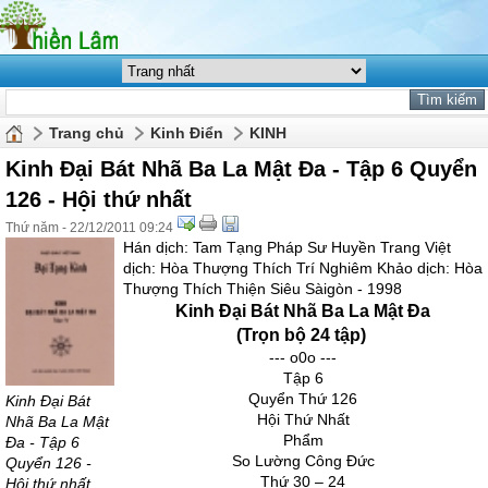
Trang chủ
Kinh Điển
KINH
Kinh Đại Bát Nhã Ba La Mật Đa - Tập 6 Quyển
126 - Hội thứ nhất
Thứ năm - 22/12/2011 09:24
Hán dịch: Tam Tạng Pháp Sư Huyền Trang Việt
dịch: Hòa Thượng Thích Trí Nghiêm Khảo dịch: Hòa
Thượng Thích Thiện Siêu Sàigòn - 1998
Kinh Đại Bát Nhã Ba La Mật Đa
(Trọn bộ 24 tập)
--- o0o ---
Tập 6
Quyển Thứ 126
Kinh Đại Bát
Hội Thứ Nhất
Nhã Ba La Mật
Phẩm
Đa - Tập 6
So Lường Công Đức
Quyển 126 -
Thứ 30 – 24
Hội thứ nhất