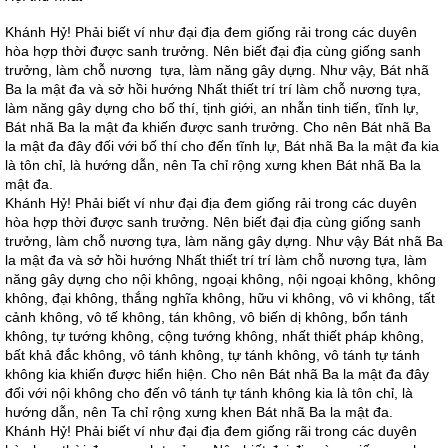
Khánh Hỷ! Phải biết ví như đại địa đem giống rải trong các duyên
hòa hợp thời được sanh trưởng. Nên biết đại địa cùng giống sanh
trưởng, làm chỗ nương tựa, làm năng gây dựng. Như vậy, Bát nhã
Ba la mật đa và sở hồi hướng Nhất thiết trí trí làm chỗ nương tựa,
làm năng gây dựng cho bố thí, tịnh giới, an nhẫn tinh tiến, tĩnh lự,
Bát nhã Ba la mật đa khiến được sanh trưởng. Cho nên Bát nhã Ba
la mật đa đây đối với bố thí cho đến tĩnh lự, Bát nhã Ba la mật đa kia
là tôn chỉ, là hướng dẫn, nên Ta chỉ rộng xưng khen Bát nhã Ba la
mật đa.
Khánh Hỷ! Phải biết ví như đại địa đem giống rải trong các duyên
hòa hợp thời được sanh trưởng. Nên biết đại địa cùng giống sanh
trưởng, làm chỗ nương tựa, làm năng gây dựng. Như vậy Bát nhã Ba
la mật đa và sở hồi hướng Nhất thiết trí trí làm chỗ nương tựa, làm
năng gây dựng cho nội không, ngoại không, nội ngoại không, không
không, đại không, thắng nghĩa không, hữu vi không, vô vi không, tất
cảnh không, vô tế không, tán không, vô biến dị không, bổn tánh
không, tự tướng không, cộng tướng không, nhất thiết pháp không,
bất khả đắc không, vô tánh không, tự tánh không, vô tánh tự tánh
không kia khiến được hiển hiện. Cho nên Bát nhã Ba la mật đa đây
đối với nội không cho đến vô tánh tự tánh không kia là tôn chỉ, là
hướng dẫn, nên Ta chỉ rộng xưng khen Bát nhã Ba la mật đa.
Khánh Hỷ! Phải biết ví như đại địa đem giống rãi trong các duyên