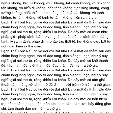
nghĩa không, hữu vi không, vô vi không, tất cảnh không, vô tế không,
tán không, vô biến dị không, bổn tánh không, tự tướng không, cộng
tướng không, nhất thiết pháp không, bất khả đắc không, vô tánh
không, tự tánh không, vô tánh tự tánh không hiện ra thế gian.
Bạch Thế Tôn! Nếu có kẻ đối với Bát nhã Ba la mật đa thẳm sâu đây
chăm lòng lóng nghe, thọ trì đọc tụng, tinh siêng tu học, như lý suy
nghĩ, giải nói thơ tả, rộng khiến lưu khắp. Do đây mới có chơn như,
pháp giới, pháp tánh, bất hư vọng tánh, bất biến dị tánh, bình đẳng
tánh, ly sanh tánh, pháp định, pháp trụ, thật tế, hư không giới, bất tư
nghì giới hiện ra thế gian.
Bạch Thế Tôn! Nếu có kẻ đối với Bát nhã Ba la mật đa thẳm sâu đây
chăm lòng lóng nghe, thọ trì đọc tụng, tinh siêng tu học, như lý suy
nghĩ, giải nói thơ tả, rộng khiến lưu khắp. Do đây mới có khổ thánh
đế, tập thánh đế, diệt thánh đế, đạo thánh đế hiện ra thế gian.
Bạch Thế Tôn! Nếu có kẻ đối với Bát nhã Ba la mật đa thẳm sâu đây
chăm lòng lóng nghe, thọ trì đọc tụng, tinh siêng tu học, như lý suy
nghĩ, giải nói thơ tả, rộng khiến lưu khắp. Do đây mới có tám giải
thoát, tám thắng xứ, chín thứ đệ định, mười biến xứ hiện ra thế gian.
Bạch Thế Tôn! Nếu có kẻ đối với Bát nhã Ba la mật đa thẳm sâu đây
chăm lòng lóng nghe, thọ trì đọc tụng, tinh siêng tu học, như lý suy
nghĩ, giải nói thơ tả, rộng khiến lưu khắp. Do đây mới có bốn niệm
trụ, bốn chánh đoạn, bốn thần túc, năm căn, năm lực, bảy đẳng giác
chi, tám thánh đạo chi hiện ra thế gian.