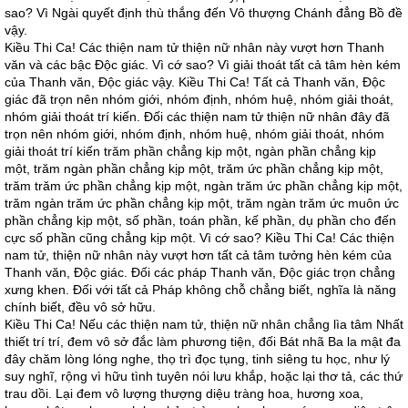
sao? Vì Ngài quyết định thù thắng đến Vô thượng Chánh đẳng Bồ đề
vậy.
Kiều Thi Ca! Các thiện nam tử thiện nữ nhân này vượt hơn Thanh
văn và các bậc Độc giác. Vì cớ sao? Vì giải thoát tất cả tâm hèn kém
của Thanh văn, Độc giác vậy. Kiều Thi Ca! Tất cả Thanh văn, Độc
giác đã trọn nên nhóm giới, nhóm định, nhóm huệ, nhóm giải thoát,
nhóm giải thoát trí kiến. Đối các thiện nam tử thiện nữ nhân đây đã
trọn nên nhóm giới, nhóm định, nhóm huệ, nhóm giải thoát, nhóm
giải thoát trí kiến trăm phần chẳng kịp một, ngàn phần chẳng kịp
một, trăm ngàn phần chẳng kịp một, trăm ức phần chẳng kịp một,
trăm trăm ức phần chẳng kịp một, ngàn trăm ức phần chẳng kịp một,
trăm ngàn trăm ức phần chẳng kịp một, trăm ngàn trăm ức muôn ức
phần chẳng kịp một, số phần, toán phần, kế phần, dụ phần cho đến
cực số phần cũng chẳng kịp một. Vì cớ sao? Kiều Thi Ca! Các thiện
nam tử, thiện nữ nhân này vượt hơn tất cả tâm tưởng hèn kém của
Thanh văn, Độc giác. Đối các pháp Thanh văn, Độc giác trọn chẳng
xưng khen. Đối với tất cả Pháp không chỗ chẳng biết, nghĩa là năng
chính biết, đều vô sở hữu.
Kiều Thi Ca! Nếu các thiện nam tử, thiện nữ nhân chẳng lìa tâm Nhất
thiết trí trí, đem vô sở đắc làm phương tiện, đối Bát nhã Ba la mật đa
đây chăm lòng lóng nghe, thọ trì đọc tụng, tinh siêng tu học, như lý
suy nghĩ, rộng vì hữu tình tuyên nói lưu khắp, hoặc lại thơ tả, các thứ
trau dồi. Lại đem vô lượng thượng diệu tràng hoa, hương xoa,