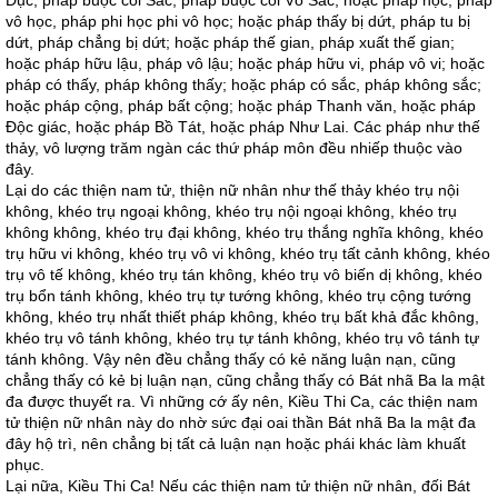
Dục, pháp buộc cõi Sắc, pháp buộc cõi Vô Sắc; hoặc pháp học, pháp
vô học, pháp phi học phi vô học; hoặc pháp thấy bị dứt, pháp tu bị
dứt, pháp chẳng bị dứt; hoặc pháp thế gian, pháp xuất thế gian;
hoặc pháp hữu lậu, pháp vô lậu; hoặc pháp hữu vi, pháp vô vi; hoặc
pháp có thấy, pháp không thấy; hoặc pháp có sắc, pháp không sắc;
hoặc pháp cộng, pháp bất cộng; hoặc pháp Thanh văn, hoặc pháp
Độc giác, hoặc pháp Bồ Tát, hoặc pháp Như Lai. Các pháp như thế
thảy, vô lượng trăm ngàn các thứ pháp môn đều nhiếp thuộc vào
đây.
Lại do các thiện nam tử, thiện nữ nhân như thế thảy khéo trụ nội
không, khéo trụ ngoại không, khéo trụ nội ngoại không, khéo trụ
không không, khéo trụ đại không, khéo trụ thắng nghĩa không, khéo
trụ hữu vi không, khéo trụ vô vi không, khéo trụ tất cảnh không, khéo
trụ vô tế không, khéo trụ tán không, khéo trụ vô biến dị không, khéo
trụ bổn tánh không, khéo trụ tự tướng không, khéo trụ cộng tướng
không, khéo trụ nhất thiết pháp không, khéo trụ bất khả đắc không,
khéo trụ vô tánh không, khéo trụ tự tánh không, khéo trụ vô tánh tự
tánh không. Vậy nên đều chẳng thấy có kẻ năng luận nạn, cũng
chẳng thấy có kẻ bị luận nạn, cũng chẳng thấy có Bát nhã Ba la mật
đa được thuyết ra. Vì những cớ ấy nên, Kiều Thi Ca, các thiện nam
tử thiện nữ nhân này do nhờ sức đại oai thần Bát nhã Ba la mật đa
đây hộ trì, nên chẳng bị tất cả luận nạn hoặc phái khác làm khuất
phục.
Lại nữa, Kiều Thi Ca! Nếu các thiện nam tử thiện nữ nhân, đối Bát