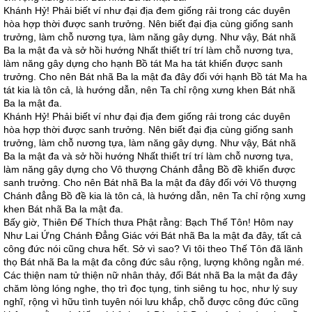
Khánh Hỷ! Phải biết ví như đại địa đem giống rải trong các duyên
hòa hợp thời được sanh trưởng. Nên biết đại địa cùng giống sanh
trưởng, làm chỗ nương tựa, làm năng gây dựng. Như vậy, Bát nhã
Ba la mật đa và sở hồi hướng Nhất thiết trí trí làm chỗ nương tựa,
làm năng gây dựng cho hạnh Bồ tát Ma ha tát khiến được sanh
trưởng. Cho nên Bát nhã Ba la mật đa đây đối với hạnh Bồ tát Ma ha
tát kia là tôn cả, là hướng dẫn, nên Ta chỉ rộng xưng khen Bát nhã
Ba la mật đa.
Khánh Hỷ! Phải biết ví như đại địa đem giống rải trong các duyên
hòa hợp thời được sanh trưởng. Nên biết đại địa cùng giống sanh
trưởng, làm chỗ nương tựa, làm năng gây dựng. Như vậy, Bát nhã
Ba la mật đa và sở hồi hướng Nhất thiết trí trí làm chỗ nương tựa,
làm năng gây dựng cho Vô thượng Chánh đẳng Bồ đề khiến được
sanh trưởng. Cho nên Bát nhã Ba la mật đa đây đối với Vô thượng
Chánh đẳng Bồ đề kia là tôn cả, là hướng dẫn, nên Ta chỉ rộng xưng
khen Bát nhã Ba la mật đa.
Bấy giờ, Thiên Đế Thích thưa Phật rằng: Bạch Thế Tôn! Hôm nay
Như Lai Ứng Chánh Đẳng Giác với Bát nhã Ba la mật đa đây, tất cả
công đức nói cũng chưa hết. Sở vì sao? Vì tôi theo Thế Tôn đã lãnh
thọ Bát nhã Ba la mật đa công đức sâu rộng, lượng không ngằn mé.
Các thiện nam tử thiện nữ nhân thảy, đối Bát nhã Ba la mật đa đây
chăm lòng lóng nghe, thọ trì đọc tụng, tinh siêng tu học, như lý suy
nghĩ, rộng vì hữu tình tuyên nói lưu khắp, chỗ được công đức cũng