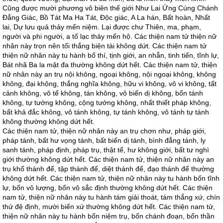
Cũng được mười phương vô biên thế giới Như Lai Ứng Cúng Chánh
Đẳng Giác, Bồ Tát Ma Ha Tát, Độc giác, A La hán, Bất hoàn, Nhất
lai, Dự lưu quả thảy mến niệm. Lại được chư Thiên, ma, phạm,
người và phi người, a tố lạc thảy mến hộ. Các thiện nam tử thiện nữ
nhân này trọn nên tối thắng biện tài không dứt. Các thiện nam tử
thiện nữ nhân này tu hành bố thí, tịnh giới, an nhẫn, tinh tiến, tĩnh lự,
Bát nhã Ba la mật đa thường không dứt hết. Các thiện nam tử, thiện
nữ nhân này an trụ nội không, ngoại không, nội ngoại không, không
không, đại không, thắng nghĩa không, hữu vi không, vô vi không, tất
cảnh không, vô tế không, tán không, vô biến dị không, bổn tánh
không, tự tướng không, cộng tướng không, nhất thiết pháp không,
bất khả đắc không, vô tánh không, tự tánh không, vô tánh tự tánh
không thường không dứt hết.
Các thiện nam tử, thiện nữ nhân này an trụ chơn như, pháp giới,
pháp tánh, bất hư vọng tánh, bất biến dị tánh, bình đẳng tánh, ly
sanh tánh, pháp định, pháp trụ, thật tế, hư không giới, bất tư nghì
giới thường không dứt hết. Các thiện nam tử, thiện nữ nhân này an
trụ khổ thánh đế, tập thánh đế, diệt thánh đế, đạo thánh đế thường
không dứt hết. Các thiện nam tử, thiện nữ nhân này tu hành bốn tĩnh
lự, bốn vô lượng, bốn vô sắc định thường không dứt hết. Các thiện
nam tử, thiện nữ nhân này tu hành tám giải thoát, tám thắng xứ, chín
thứ đệ định, mười biến xứ thường không dứt hết. Các thiện nam tử,
thiện nữ nhân này tu hành bốn niệm trụ, bốn chánh đoạn, bốn thần