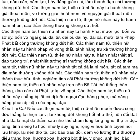
túc, năm căn, năm lực, bảy đẳng giác chi, tám thánh đạo chi thường
không dứt hết. Các thiện nam tử, thiện nữ nhân này tu hành không
giải thoát môn, vô tướng giải thoát môn, vô nguyện giải thoát môn
thường không dứt hết. Các thiện nam tử, thiện nữ nhân này tu hành
năm nhãn, sáu thần thông thường không dứt hết.
Các thiện nam tử, thiện nữ nhân này tu hành Phật mười lực, bốn vô
sở úy, bốn vô ngại giải, đại từ, đại bi, đại hỷ, đại xả, mười tám Pháp
Phật bất cộng thường không dứt hết. Các thiện nam tử, thiện nữ
nhân này tu hành pháp vô vong thất, tánh hằng trụ xả thường không
dứt hết. Các thiện nam tử, thiện nữ nhân này tu hành nhất thiết trí,
đạo tướng trí, nhất thiết tướng trí thường không dứt hết. Các thiện
nam tử, thiện nữ nhân này tu hành tất cả đà la ni môn, tất cả tam ma
địa môn thường không dứt hết. Các thiện nam tử, thiện nữ nhân này
thành thục hữu tình, nghiêm tịnh cõi Phật thường không dứt hết. Các
thiện nam tử, thiện nữ nhân này trọn nên Bồ Tát thù thắng thần
thông, dạo các cõi Phật tự tại vô ngại. Các thiện nam tử, thiện nữ
nhân này chẳng bị tất cả dị luận ngoại đạo hàng phục, mà năng
hàng phục dị luận của ngoại đạo.
Kiều Thi Ca! Nếu các thiện nam tử, thiện nữ nhân muốn được công
đức thắng lợi hiện tại vị lai không dứt không hết như thế, nên đối Bát
nhã Ba la mật đa thẳm sâu như thế chăm lòng lóng nghe, thọ trì đọc
tụng, tinh siêng tu học, như lý suy nghĩ, rộng vì hữu tình tuyên nói
lưu khắp, lại nên thơ tả, các báu trau dồi, đem vô lượng thứ thượng
diệu tràng hoa, hương xoa, hương bột thảy, y phục, anh lạc, bảo