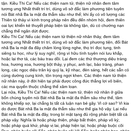
tận. Kiều Thi Ca! Nếu các thiện nam tử, thiện nữ nhân đem tâm
tương ưng Nhất thiết trí trí, dùng vô sở đắc làm phương tiện tuyên
nói Bát nhã Ba la mật đa thẳm sâu như thế; khi ấy có vô lượng các
Thiên tử thảy vì kính trọng pháp nên đều đến nhóm hội, đem thiên
oai lực khiến kẻ thuyết pháp biện tài không tận, dù có chướng nạn
chẳng thể ngăn dứt được.
Kiều Thi Ca! Nếu các thiện nam tử thiện nữ nhân thảy, đem tâm
tương ưng Nhất thiết trí trí, dùng vô sở đắc làm phương tiện, đối Bát
nhã Ba la mật đa đây chăm lòng lóng nghe, thọ trì đọc tụng, tinh
siêng tu học, như lý suy nghĩ, rộng vì hữu tình tuyên nói lưu khắp,
hoặc lại thơ tả, các báu trau dồi. Lại đem các thứ thượng diệu tràng
hoa, hương xoa, hương bột thảy, y phục, anh lạc, bảo tràng, phan
lọng, các ngọc diệu trân kỳ quý lạ, kỹ nhạc, đèn sáng, hết các sẵn có
cúng dường cung kính, tôn trọng ngợi khen. Các thiện nam tử thiện
nữ nhân này, ở đời hiện tại phải được công đức thắng lợi vô biên,
các ma quyến thuộc chẳng thể xâm loạn.
Lại nữa, Kiều Thi Ca! Nếu các thiện nam tử, thiện nữ nhân ở giữa
bốn chúng tuyên nói Bát nhã Ba la mật đa thẳm sâu như thế, tâm
không khiếp sợ, lại chẳng bị tất cả luận nạn bẻ gãy. Vì cớ sao? Vì kia
do được Bát nhã Ba la mật đa thẳm sâu như thế gia hộ vậy. Lại nếu
Bát nhã Ba la mật đa đây, trong bí mật tạng đủ rộng phân biệt tất cả
pháp vậy. Nghĩa là hoặc pháp thiện, pháp bất thiện, pháp vô ký;
hoặc pháp quá khứ, pháp vị lai, pháp hiện tại; hoặc pháp buộc cõi