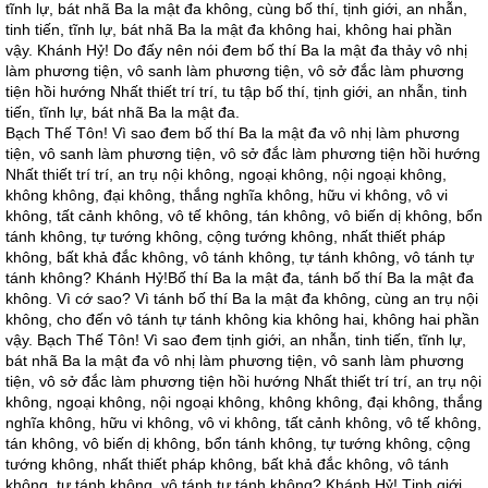
tĩnh lự, bát nhã Ba la mật đa không, cùng bố thí, tịnh giới, an nhẫn,
tinh tiến, tĩnh lự, bát nhã Ba la mật đa không hai, không hai phần
vậy. Khánh Hỷ! Do đấy nên nói đem bố thí Ba la mật đa thảy vô nhị
làm phương tiện, vô sanh làm phương tiện, vô sở đắc làm phương
tiện hồi hướng Nhất thiết trí trí, tu tập bố thí, tịnh giới, an nhẫn, tinh
tiến, tĩnh lự, bát nhã Ba la mật đa.
Bạch Thế Tôn! Vì sao đem bố thí Ba la mật đa vô nhị làm phương
tiện, vô sanh làm phương tiện, vô sở đắc làm phương tiện hồi hướng
Nhất thiết trí trí, an trụ nội không, ngoại không, nội ngoại không,
không không, đại không, thắng nghĩa không, hữu vi không, vô vi
không, tất cảnh không, vô tế không, tán không, vô biến dị không, bổn
tánh không, tự tướng không, cộng tướng không, nhất thiết pháp
không, bất khả đắc không, vô tánh không, tự tánh không, vô tánh tự
tánh không? Khánh Hỷ!Bố thí Ba la mật đa, tánh bố thí Ba la mật đa
không. Vì cớ sao? Vì tánh bố thí Ba la mật đa không, cùng an trụ nội
không, cho đến vô tánh tự tánh không kia không hai, không hai phần
vậy. Bạch Thế Tôn! Vì sao đem tịnh giới, an nhẫn, tinh tiến, tĩnh lự,
bát nhã Ba la mật đa vô nhị làm phương tiện, vô sanh làm phương
tiện, vô sở đắc làm phương tiện hồi hướng Nhất thiết trí trí, an trụ nội
không, ngoại không, nội ngoại không, không không, đại không, thắng
nghĩa không, hữu vi không, vô vi không, tất cảnh không, vô tế không,
tán không, vô biến dị không, bổn tánh không, tự tướng không, cộng
tướng không, nhất thiết pháp không, bất khả đắc không, vô tánh
không, tự tánh không, vô tánh tự tánh không? Khánh Hỷ! Tịnh giới,