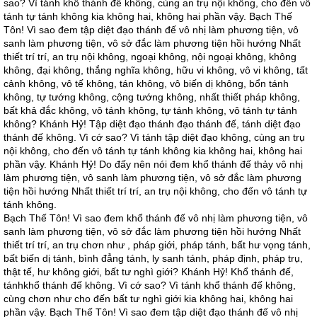
sao? Vì tánh khổ thánh đế không, cùng an trụ nội không, cho đến vô
tánh tự tánh không kia không hai, không hai phần vậy. Bạch Thế
Tôn! Vì sao đem tập diệt đạo thánh đế vô nhị làm phương tiện, vô
sanh làm phương tiện, vô sở đắc làm phương tiện hồi hướng Nhất
thiết trí trí, an trụ nội không, ngoại không, nội ngoại không, không
không, đại không, thắng nghĩa không, hữu vi không, vô vi không, tất
cảnh không, vô tế không, tán không, vô biến dị không, bổn tánh
không, tự tướng không, cộng tướng không, nhất thiết pháp không,
bất khả đắc không, vô tánh không, tự tánh không, vô tánh tự tánh
không? Khánh Hỷ! Tập diệt đạo thánh đạo thánh đế, tánh diệt đạo
thánh đế không. Vì cớ sao? Vì tánh tập diệt đạo không, cùng an trụ
nội không, cho đến vô tánh tự tánh không kia không hai, không hai
phần vậy. Khánh Hỷ! Do đấy nên nói đem khổ thánh đế thảy vô nhị
làm phương tiện, vô sanh làm phương tiện, vô sở đắc làm phương
tiện hồi hướng Nhất thiết trí trí, an trụ nội không, cho đến vô tánh tự
tánh không.
Bạch Thế Tôn! Vì sao đem khổ thánh đế vô nhị làm phương tiện, vô
sanh làm phương tiện, vô sở đắc làm phương tiện hồi hướng Nhất
thiết trí trí, an trụ chơn như , pháp giới, pháp tánh, bất hư vọng tánh,
bất biến dị tánh, bình đẳng tánh, ly sanh tánh, pháp định, pháp trụ,
thật tế, hư không giới, bất tư nghì giới? Khánh Hỷ! Khổ thánh đế,
tánhkhổ thánh đế không. Vì cớ sao? Vì tánh khổ thánh đế không,
cùng chơn như cho đến bất tư nghì giới kia không hai, không hai
phần vậy. Bạch Thế Tôn! Vì sao đem tập diệt đạo thánh đế vô nhị