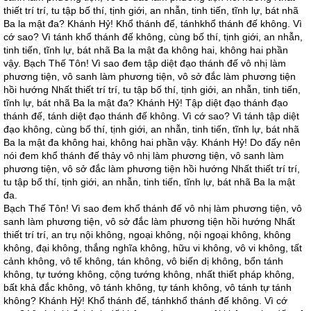
thiết trí trí, tu tập bố thí, tịnh giới, an nhẫn, tinh tiến, tĩnh lự, bát nhã
Ba la mật đa? Khánh Hỷ! Khổ thánh đế, tánhkhổ thánh đế không. Vì
cớ sao? Vì tánh khổ thánh đế không, cùng bố thí, tịnh giới, an nhẫn,
tinh tiến, tĩnh lự, bát nhã Ba la mật đa không hai, không hai phần
vậy. Bạch Thế Tôn! Vì sao đem tập diệt đạo thánh đế vô nhị làm
phương tiện, vô sanh làm phương tiện, vô sở đắc làm phương tiện
hồi hướng Nhất thiết trí trí, tu tập bố thí, tịnh giới, an nhẫn, tinh tiến,
tĩnh lự, bát nhã Ba la mật đa? Khánh Hỷ! Tập diệt đạo thánh đạo
thánh đế, tánh diệt đạo thánh đế không. Vì cớ sao? Vì tánh tập diệt
đạo không, cùng bố thí, tịnh giới, an nhẫn, tinh tiến, tĩnh lự, bát nhã
Ba la mật đa không hai, không hai phần vậy. Khánh Hỷ! Do đấy nên
nói đem khổ thánh đế thảy vô nhị làm phương tiện, vô sanh làm
phương tiện, vô sở đắc làm phương tiện hồi hướng Nhất thiết trí trí,
tu tập bố thí, tịnh giới, an nhẫn, tinh tiến, tĩnh lự, bát nhã Ba la mật
đa.
Bạch Thế Tôn! Vì sao đem khổ thánh đế vô nhị làm phương tiện, vô
sanh làm phương tiện, vô sở đắc làm phương tiện hồi hướng Nhất
thiết trí trí, an trụ nội không, ngoại không, nội ngoại không, không
không, đại không, thắng nghĩa không, hữu vi không, vô vi không, tất
cảnh không, vô tế không, tán không, vô biến dị không, bổn tánh
không, tự tướng không, cộng tướng không, nhất thiết pháp không,
bất khả đắc không, vô tánh không, tự tánh không, vô tánh tự tánh
không? Khánh Hỷ! Khổ thánh đế, tánhkhổ thánh đế không. Vì cớ