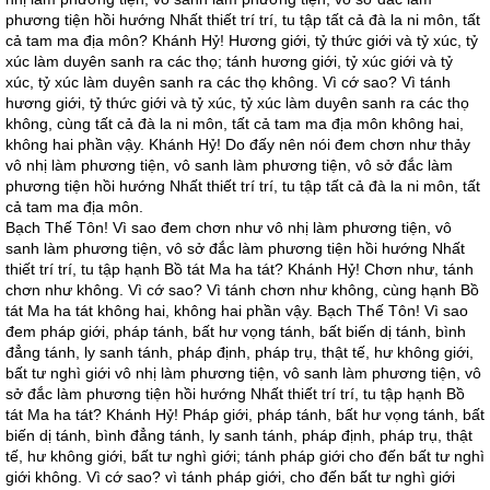
phương tiện hồi hướng Nhất thiết trí trí, tu tập tất cả đà la ni môn, tất
cả tam ma địa môn? Khánh Hỷ! Hương giới, tỷ thức giới và tỷ xúc, tỷ
xúc làm duyên sanh ra các thọ; tánh hương giới, tỷ xúc giới và tỷ
xúc, tỷ xúc làm duyên sanh ra các thọ không. Vì cớ sao? Vì tánh
hương giới, tỷ thức giới và tỷ xúc, tỷ xúc làm duyên sanh ra các thọ
không, cùng tất cả đà la ni môn, tất cả tam ma địa môn không hai,
không hai phần vậy. Khánh Hỷ! Do đấy nên nói đem chơn như thảy
vô nhị làm phương tiện, vô sanh làm phương tiện, vô sở đắc làm
phương tiện hồi hướng Nhất thiết trí trí, tu tập tất cả đà la ni môn, tất
cả tam ma địa môn.
Bạch Thế Tôn! Vì sao đem chơn như vô nhị làm phương tiện, vô
sanh làm phương tiện, vô sở đắc làm phương tiện hồi hướng Nhất
thiết trí trí, tu tập hạnh Bồ tát Ma ha tát? Khánh Hỷ! Chơn như, tánh
chơn như không. Vì cớ sao? Vì tánh chơn như không, cùng hạnh Bồ
tát Ma ha tát không hai, không hai phần vậy. Bạch Thế Tôn! Vì sao
đem pháp giới, pháp tánh, bất hư vọng tánh, bất biến dị tánh, bình
đẳng tánh, ly sanh tánh, pháp định, pháp trụ, thật tế, hư không giới,
bất tư nghì giới vô nhị làm phương tiện, vô sanh làm phương tiện, vô
sở đắc làm phương tiện hồi hướng Nhất thiết trí trí, tu tập hạnh Bồ
tát Ma ha tát? Khánh Hỷ! Pháp giới, pháp tánh, bất hư vọng tánh, bất
biến dị tánh, bình đẳng tánh, ly sanh tánh, pháp định, pháp trụ, thật
tế, hư không giới, bất tư nghì giới; tánh pháp giới cho đến bất tư nghì
giới không. Vì cớ sao? vì tánh pháp giới, cho đến bất tư nghì giới