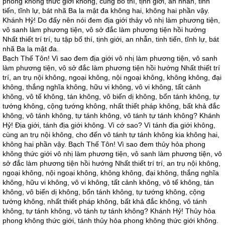
phong không thức giới không, cùng bố thí, tịnh giới, an nhẫn, tinh
tiến, tĩnh lự, bát nhã Ba la mật đa không hai, không hai phần vậy.
Khánh Hỷ! Do đấy nên nói đem địa giới thảy vô nhị làm phương tiện,
vô sanh làm phương tiện, vô sở đắc làm phương tiện hồi hướng
Nhất thiết trí trí, tu tập bố thí, tịnh giới, an nhẫn, tinh tiến, tĩnh lự, bát
nhã Ba la mật đa.
Bạch Thế Tôn! Vì sao đem địa giới vô nhị làm phương tiện, vô sanh
làm phương tiện, vô sở đắc làm phương tiện hồi hướng Nhất thiết trí
trí, an trụ nội không, ngoại không, nội ngoại không, không không, đại
không, thắng nghĩa không, hữu vi không, vô vi không, tất cảnh
không, vô tế không, tán không, vô biến dị không, bổn tánh không, tự
tướng không, cộng tướng không, nhất thiết pháp không, bất khả đắc
không, vô tánh không, tự tánh không, vô tánh tự tánh không? Khánh
Hỷ! Địa giới, tánh địa giới không. Vì cớ sao? Vì tánh địa giới không,
cùng an trụ nội không, cho đến vô tánh tự tánh không kia không hai,
không hai phần vậy. Bạch Thế Tôn! Vì sao đem thủy hỏa phong
không thức giới vô nhị làm phương tiện, vô sanh làm phương tiện, vô
sở đắc làm phương tiện hồi hướng Nhất thiết trí trí, an trụ nội không,
ngoại không, nội ngoại không, không không, đại không, thắng nghĩa
không, hữu vi không, vô vi không, tất cảnh không, vô tế không, tán
không, vô biến dị không, bổn tánh không, tự tướng không, cộng
tướng không, nhất thiết pháp không, bất khả đắc không, vô tánh
không, tự tánh không, vô tánh tự tánh không? Khánh Hỷ! Thủy hỏa
phong không thức giới, tánh thủy hỏa phong không thức giới không.