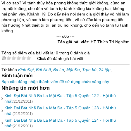
Vì cớ sao? Vì tánh thủy hỏa phong không thức giới không, cùng an
trụ nội không, cho đến vô tánh tự tánh không kia không hai, không
hai phần vậy. Khánh Hỷ! Do đấy nên nói đem địa giới thảy vô nhị làm
phương tiện, vô sanh làm phương tiện, vô sở đắc làm phương tiện
hồi hướng Nhất thiết trí trí, an trụ nội không, cho đến vô tánh tự tánh
không.
--- o0o ---
Tác giả bài viết:
HT Thích Trí Nghiêm
Tổng số điểm của bài viết là: 0 trong 0 đánh giá
Click để đánh giá bài viết
Từ khóa:
Kinh Đại
,
Bát Nhã
,
Ba La
,
Mật Đa
,
Trọn bộ
,
24 tập
,
Bình luận mới
Bạn cần đăng nhập thành viên để sử dụng chức năng này
Những tin mới hơn
Kinh Đại Bát Nhã Ba La Mật Đa - Tập 5 Quyển 122 - Hội thứ
nhất
(21/12/2011)
Kinh Đại Bát Nhã Ba La Mật Đa - Tập 5 Quyển 123 - Hội thứ
nhất
(21/12/2011)
Kinh Đại Bát Nhã Ba La Mật Đa - Tập 5 Quyển 124 - Hội thứ
nhất
(21/12/2011)