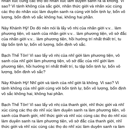
nhãn xúc cùng các thọ do nhãn xúc làm duyên sanh ra là không. Vì
sao? Vì tánh không của sắc giới, nhãn thức giới và nhãn xúc cùng
các thọ do nhãn xúc làm duyên sanh ra cùng với bốn tịnh lự, bốn vô
lượng, bốn định vô sắc không hai, không hai phần.
Này Khánh Hỷ! Do đó nên nói là lấy vô nhị của nhãn giới v.v... làm
phương tiện, vô sanh của nhãn giới v.v... làm phương tiện, vô sở đắc
của nhãn giới v.v... làm phương tiện, hồi hướng trí nhất thiết trí, tu
tập bốn tịnh lự, bốn vô lượng, bốn định vô sắc.
Bạch Thế Tôn! Vì sao lấy vô nhị của nhĩ giới làm phương tiện, vô
sanh của nhĩ giới làm phương tiện, vô sở đắc của nhĩ giới làm
phương tiện, hồi hướng trí nhất thiết trí, tu tập bốn tịnh lự, bốn vô
lượng, bốn định vô sắc?
Này Khánh Hỷ! Nhĩ giới và tánh của nhĩ giới là không. Vì sao? Vì
tánh không của nhĩ giới cùng với bốn tịnh lự, bốn vô lượng, bốn định
vô sắc không hai, không hai phần.
Bạch Thế Tôn! Vì sao lấy vô nhị của thanh giới, nhĩ thức giới và nhĩ
xúc cùng các thọ do nhĩ xúc làm duyên sanh ra làm phương tiện, vô
sanh của thanh giới, nhĩ thức giới và nhĩ xúc cùng các thọ do nhĩ xúc
làm duyên sanh ra làm phương tiện, vô sở đắc của thanh giới, nhĩ
thức giới và nhĩ xúc cùng các thọ do nhĩ xúc làm duyên sanh ra làm