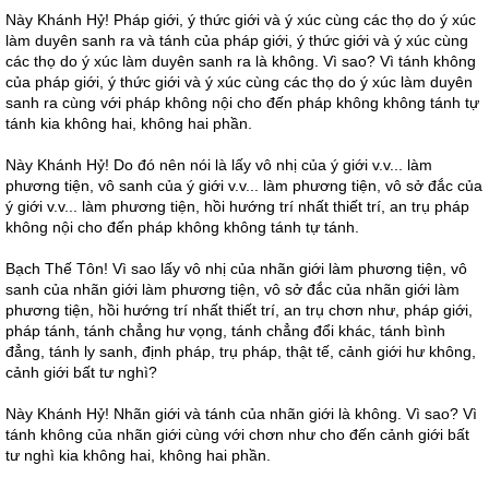
Này Khánh Hỷ! Pháp giới, ý thức giới và ý xúc cùng các thọ do ý xúc
làm duyên sanh ra và tánh của pháp giới, ý thức giới và ý xúc cùng
các thọ do ý xúc làm duyên sanh ra là không. Vì sao? Vì tánh không
của pháp giới, ý thức giới và ý xúc cùng các thọ do ý xúc làm duyên
sanh ra cùng với pháp không nội cho đến pháp không không tánh tự
tánh kia không hai, không hai phần.
Này Khánh Hỷ! Do đó nên nói là lấy vô nhị của ý giới v.v... làm
phương tiện, vô sanh của ý giới v.v... làm phương tiện, vô sở đắc của
ý giới v.v... làm phương tiện, hồi hướng trí nhất thiết trí, an trụ pháp
không nội cho đến pháp không không tánh tự tánh.
Bạch Thế Tôn! Vì sao lấy vô nhị của nhãn giới làm phương tiện, vô
sanh của nhãn giới làm phương tiện, vô sở đắc của nhãn giới làm
phương tiện, hồi hướng trí nhất thiết trí, an trụ chơn như, pháp giới,
pháp tánh, tánh chẳng hư vọng, tánh chẳng đổi khác, tánh bình
đẳng, tánh ly sanh, định pháp, trụ pháp, thật tế, cảnh giới hư không,
cảnh giới bất tư nghì?
Này Khánh Hỷ! Nhãn giới và tánh của nhãn giới là không. Vì sao? Vì
tánh không của nhãn giới cùng với chơn như cho đến cảnh giới bất
tư nghì kia không hai, không hai phần.