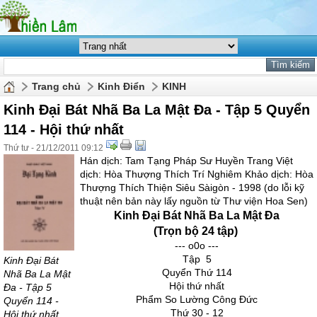
Trang chủ
Kinh Điển
KINH
Kinh Đại Bát Nhã Ba La Mật Đa - Tập 5 Quyển
114 - Hội thứ nhất
Thứ tư - 21/12/2011 09:12
Hán dịch: Tam Tạng Pháp Sư Huyền Trang Việt
dịch: Hòa Thượng Thích Trí Nghiêm Khảo dịch: Hòa
Thượng Thích Thiện Siêu Sàigòn - 1998 (do lỗi kỹ
thuật nên bản này lấy nguồn từ Thư viện Hoa Sen)
Kinh Đại Bát Nhã Ba La Mật Đa
(Trọn bộ 24 tập)
--- o0o ---
Tập 5
Kinh Đại Bát
Quyển Thứ 114
Nhã Ba La Mật
Hội thứ nhất
Đa - Tập 5
Phẩm So Lường Công Đức
Quyển 114 -
Thứ 30 - 12
Hội thứ nhất