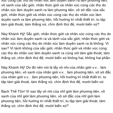
xúc cùng các thọ do nhãn xúc làm duyên sanh ra làm phương tiện,
vô sanh của sắc giới, nhãn thức giới và nhãn xúc cùng các thọ do
nhãn xúc làm duyên sanh ra làm phương tiện, vô sở đắc của sắc
giới, nhãn thức giới và nhãn xúc cùng các thọ do nhãn xúc làm
duyên sanh ra làm phương tiện, hồi hướng trí nhất thiết trí, tu tập
tám giải thoát, tám thắng xứ, chín định thứ đệ, mười biến xứ?
Này Khánh Hỷ! Sắc giới, nhãn thức giới và nhãn xúc cùng các thọ do
nhãn xúc làm duyên sanh ra và tánh của sắc giới, nhãn thức giới và
nhãn xúc cùng các thọ do nhãn xúc làm duyên sanh ra là không. Vì
sao? Vì tánh không của sắc giới, nhãn thức giới và nhãn xúc cùng
các thọ do nhãn xúc làm duyên sanh ra cùng với tám giải thoát, tám
thắng xứ, chín định thứ đệ, mười biến xứ không hai, không hai phần.
Này Khánh Hỷ! Do đó nên nói là lấy vô nhị của nhãn giới v.v... làm
phương tiện, vô sanh của nhãn giới v.v... làm phương tiện, vô sở đắc
của nhãn giới v.v... làm phương tiện, hồi hướng trí nhất thiết trí, tu
tập tám giải thoát, tám thắng xứ, chín định thứ đệ, mười biến xứ.
Bạch Thế Tôn! Vì sao lấy vô nhị của nhĩ giới làm phương tiện, vô
sanh của nhĩ giới làm phương tiện, vô sở đắc của nhĩ giới làm
phương tiện, hồi hướng trí nhất thiết trí, tu tập tám giải thoát, tám
thắng xứ, chín định thứ đệ, mười biến xứ?