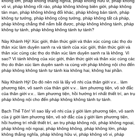
không lớn, pháp không thắng nghĩa, pháp không hữu vi, pháp không
vô vi, pháp không rốt ráo, pháp không không biên giới, pháp không
tản mạn, pháp không không đổi khác, pháp không bản tánh, pháp
không tự tướng, pháp không cộng tướng, pháp không tất cả pháp,
pháp không chẳng thể nắm bắt được, pháp không không tánh, pháp
không tự tánh, pháp không không tánh tự tánh?
Này Khánh Hỷ! Xúc giới, thân thức giới và thân xúc cùng các thọ do
thân xúc làm duyên sanh ra và tánh của xúc giới, thân thức giới và
thân xúc cùng các thọ do thân xúc làm duyên sanh ra là không. Vì
sao? Vì tánh không của xúc giới, thân thức giới và thân xúc cùng các
thọ do thân xúc làm duyên sanh ra cùng với pháp không nội cho đến
pháp không không tánh tự tánh kia không hai, không hai phần.
Này Khánh Hỷ! Do đó nên nói là lấy vô nhị của thân giới v.v... làm
phương tiện, vô sanh của thân giới v.v... làm phương tiện, vô sở đắc
của thân giới v.v... làm phương tiện, hồi hướng trí nhất thiết trí, an trụ
pháp không nội cho đến pháp không không tánh tự tánh.
Bạch Thế Tôn! Vì sao lấy vô nhị của ý giới làm phương tiện, vô sanh
của ý giới làm phương tiện, vô sở đắc của ý giới làm phương tiện,
hồi hướng trí nhất thiết trí, an trụ pháp không nội, pháp không ngoại,
pháp không nội ngoại, pháp không không, pháp không lớn, pháp
không thắng nghĩa, pháp không hữu vi, pháp không vô vi, pháp