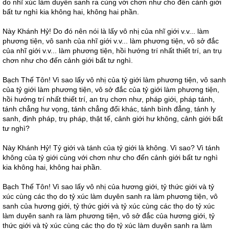
do nhĩ xúc làm duyên sanh ra cùng với chơn như cho đến cảnh giới
bất tư nghì kia không hai, không hai phần.
Này Khánh Hỷ! Do đó nên nói là lấy vô nhị của nhĩ giới v.v... làm
phương tiện, vô sanh của nhĩ giới v.v... làm phương tiện, vô sở đắc
của nhĩ giới v.v... làm phương tiện, hồi hướng trí nhất thiết trí, an trụ
chơn như cho đến cảnh giới bất tư nghì.
Bạch Thế Tôn! Vì sao lấy vô nhị của tỷ giới làm phương tiện, vô sanh
của tỷ giới làm phương tiện, vô sở đắc của tỷ giới làm phương tiện,
hồi hướng trí nhất thiết trí, an trụ chơn như, pháp giới, pháp tánh,
tánh chẳng hư vọng, tánh chẳng đổi khác, tánh bình đẳng, tánh ly
sanh, định pháp, trụ pháp, thật tế, cảnh giới hư không, cảnh giới bất
tư nghì?
Này Khánh Hỷ! Tỷ giới và tánh của tỷ giới là không. Vì sao? Vì tánh
không của tỷ giới cùng với chơn như cho đến cảnh giới bất tư nghì
kia không hai, không hai phần.
Bạch Thế Tôn! Vì sao lấy vô nhị của hương giới, tỷ thức giới và tỷ
xúc cùng các thọ do tỷ xúc làm duyên sanh ra làm phương tiện, vô
sanh của hương giới, tỷ thức giới và tỷ xúc cùng các thọ do tỷ xúc
làm duyên sanh ra làm phương tiện, vô sở đắc của hương giới, tỷ
thức giới và tỷ xúc cùng các thọ do tỷ xúc làm duyên sanh ra làm