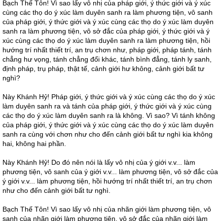
Bạch Thế Tôn! Vì sao lấy vô nhị của pháp giới, ý thức giới và ý xúc
cùng các thọ do ý xúc làm duyên sanh ra làm phương tiện, vô sanh
của pháp giới, ý thức giới và ý xúc cùng các thọ do ý xúc làm duyên
sanh ra làm phương tiện, vô sở đắc của pháp giới, ý thức giới và ý
xúc cùng các thọ do ý xúc làm duyên sanh ra làm phương tiện, hồi
hướng trí nhất thiết trí, an trụ chơn như, pháp giới, pháp tánh, tánh
chẳng hư vọng, tánh chẳng đổi khác, tánh bình đẳng, tánh ly sanh,
định pháp, trụ pháp, thật tế, cảnh giới hư không, cảnh giới bất tư
nghì?
Này Khánh Hỷ! Pháp giới, ý thức giới và ý xúc cùng các thọ do ý xúc
làm duyên sanh ra và tánh của pháp giới, ý thức giới và ý xúc cùng
các thọ do ý xúc làm duyên sanh ra là không. Vì sao? Vì tánh không
của pháp giới, ý thức giới và ý xúc cùng các thọ do ý xúc làm duyên
sanh ra cùng với chơn như cho đến cảnh giới bất tư nghì kia không
hai, không hai phần.
Này Khánh Hỷ! Do đó nên nói là lấy vô nhị của ý giới v.v... làm
phương tiện, vô sanh của ý giới v.v... làm phương tiện, vô sở đắc của
ý giới v.v... làm phương tiện, hồi hướng trí nhất thiết trí, an trụ chơn
như cho đến cảnh giới bất tư nghì.
Bạch Thế Tôn! Vì sao lấy vô nhị của nhãn giới làm phương tiện, vô
sanh của nhãn giới làm phương tiện, vô sở đắc của nhãn giới làm