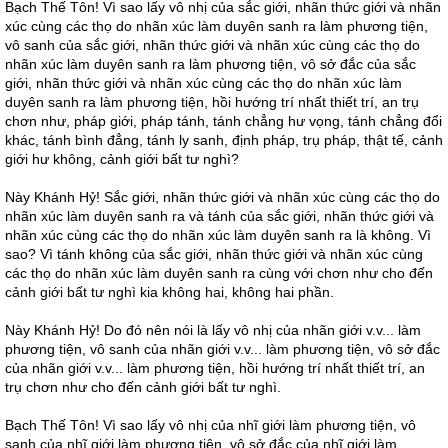
Bạch Thế Tôn! Vì sao lấy vô nhị của sắc giới, nhãn thức giới và nhãn
xúc cùng các thọ do nhãn xúc làm duyên sanh ra làm phương tiện,
vô sanh của sắc giới, nhãn thức giới và nhãn xúc cùng các thọ do
nhãn xúc làm duyên sanh ra làm phương tiện, vô sở đắc của sắc
giới, nhãn thức giới và nhãn xúc cùng các thọ do nhãn xúc làm
duyên sanh ra làm phương tiện, hồi hướng trí nhất thiết trí, an trụ
chơn như, pháp giới, pháp tánh, tánh chẳng hư vọng, tánh chẳng đổi
khác, tánh bình đẳng, tánh ly sanh, định pháp, trụ pháp, thật tế, cảnh
giới hư không, cảnh giới bất tư nghì?
Này Khánh Hỷ! Sắc giới, nhãn thức giới và nhãn xúc cùng các thọ do
nhãn xúc làm duyên sanh ra và tánh của sắc giới, nhãn thức giới và
nhãn xúc cùng các thọ do nhãn xúc làm duyên sanh ra là không. Vì
sao? Vì tánh không của sắc giới, nhãn thức giới và nhãn xúc cùng
các thọ do nhãn xúc làm duyên sanh ra cùng với chơn như cho đến
cảnh giới bất tư nghì kia không hai, không hai phần.
Này Khánh Hỷ! Do đó nên nói là lấy vô nhị của nhãn giới v.v... làm
phương tiện, vô sanh của nhãn giới v.v... làm phương tiện, vô sở đắc
của nhãn giới v.v... làm phương tiện, hồi hướng trí nhất thiết trí, an
trụ chơn như cho đến cảnh giới bất tư nghì.
Bạch Thế Tôn! Vì sao lấy vô nhị của nhĩ giới làm phương tiện, vô
sanh của nhĩ giới làm phương tiện, vô sở đắc của nhĩ giới làm