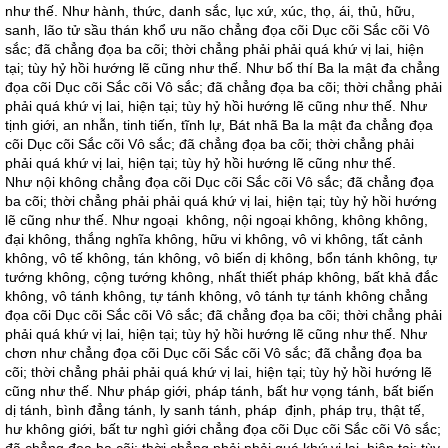
như thế. Như hành, thức, danh sắc, lục xứ, xúc, thọ, ái, thủ, hữu,
sanh, lão tử sầu thán khổ ưu não chẳng đọa cõi Dục cõi Sắc cõi Vô
sắc; đã chẳng đọa ba cõi; thời chẳng phải phải quá khứ vị lai, hiện
tại; tùy hỷ hồi hướng lẽ cũng như thế. Như bố thí Ba la mật đa chẳng
đọa cõi Dục cõi Sắc cõi Vô sắc; đã chẳng đọa ba cõi; thời chẳng phải
phải quá khứ vị lai, hiện tại; tùy hỷ hồi hướng lẽ cũng như thế. Như
tịnh giới, an nhẫn, tinh tiến, tĩnh lự, Bát nhã Ba la mật đa chẳng đọa
cõi Dục cõi Sắc cõi Vô sắc; đã chẳng đọa ba cõi; thời chẳng phải
phải quá khứ vị lai, hiện tại; tùy hỷ hồi hướng lẽ cũng như thế.
Như nội không chẳng đọa cõi Dục cõi Sắc cõi Vô sắc; đã chẳng đọa
ba cõi; thời chẳng phải phải quá khứ vị lai, hiện tại; tùy hỷ hồi hướng
lẽ cũng như thế. Như ngoại không, nội ngoại không, không không,
đại không, thắng nghĩa không, hữu vi không, vô vi không, tất cảnh
không, vô tế không, tán không, vô biến dị không, bổn tánh không, tự
tướng không, cộng tướng không, nhất thiết pháp không, bất khả đắc
không, vô tánh không, tự tánh không, vô tánh tự tánh không chẳng
đọa cõi Dục cõi Sắc cõi Vô sắc; đã chẳng đọa ba cõi; thời chẳng phải
phải quá khứ vị lai, hiện tại; tùy hỷ hồi hướng lẽ cũng như thế. Như
chơn như chẳng đọa cõi Dục cõi Sắc cõi Vô sắc; đã chẳng đọa ba
cõi; thời chẳng phải phải quá khứ vị lai, hiện tại; tùy hỷ hồi hướng lẽ
cũng như thế. Như pháp giới, pháp tánh, bất hư vọng tánh, bất biến
dị tánh, bình đẳng tánh, ly sanh tánh, pháp định, pháp trụ, thật tế,
hư không giới, bất tư nghì giới chẳng đọa cõi Dục cõi Sắc cõi Vô sắc;