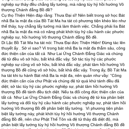
nghiệp sự thảy đều chẳng lấy tướng, mà năng tùy hỷ hồi hướng Vô
thượng Chánh đẳng Bồ đề?
Cụ thọ Thiện Hiện đáp rằng: Thưa Ðại sĩ! Nên biết trong sở học Bát
nhã Ba la mật đa của Bồ Tát Ma ha tát có phương tiện khéo léo như
thế thảy, tuy chẳng lấy tướng mà làm thành việc. Chẳng phải lìa Bát
nhã Ba la mật đa mà có năng phát khởi tùy hỷ câu hành các phước
nghiệp sự, hồi hướng Vô thượng Chánh đẳng Bồ đề.
Di Lặc Bồ Tát Ma ha tát nói: Thưa Ðại đức Thiện Hiện! Ðừng tác lên
thuyết ấy . Sở vì sao? Vì trong bát nhã Ba la mật đa thẳm sâu, công
đức thiện căn của tất cả Như Lai Ứng Chánh Ðẳng Giác và chúng
đệ tử đều vô sở hữu, bất khả đắc vậy. Sở tác tùy hỷ các phước
nghiệp sự cũng vô sở hữu, bất khả đắc vậy; phát tâm hồi hướng Vô
thượng Bồ đề cũng vô sở hữu, bất khả đắc vậy. Trong ấy, Bồ Tát Ma
ha tát khi tu hành Bát nhã Ba la mật đa, nên quán như vầy: “Công
đức thiện căn của chư Phật và chúng đệ tử quá khứ tánh đều đã
diệt; sở tác tủy hỷ các phước nghiệp sự, phát tâm hồi hướng Vô
thượng Bồ đề tánh đều tịch diệt. Nếu ta đối công đức thiện căn của
tất cả Như Lai Ứng Chánh Ðẳng Giác và chúng đệ tử kia phân biệt
lấy tướng và đối tùy hỷ câu hành các phước nghiệp sự, phát tâm hồi
hướng Vô thượng Bồ đề phân biệt lấy tướng. Vì phương tiện phân
biệt lấy tướng này, phát khởi tùy hỷ hồi hướng Vô thượng Chánh
đẳng Bồ đề, nên chư Phật Thế Tôn và đệ tử thảy đã diệt độ, mà
phân biệt lấy tướng tùy hỷ hồi hướng Vô thượng Chánh đẳng Bồ đề