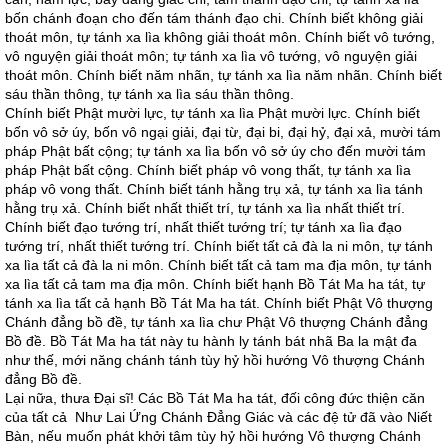
bốn chánh đoạn cho đến tám thánh đạo chi. Chính biết không giải
thoát môn, tự tánh xa lìa không giải thoát môn. Chính biết vô tướng,
vô nguyện giải thoát môn; tự tánh xa lìa vô tướng, vô nguyện giải
thoát môn. Chính biết năm nhãn, tự tánh xa lìa năm nhãn. Chính biết
sáu thần thông, tự tánh xa lìa sáu thần thông.
Chính biết Phật mười lực, tự tánh xa lìa Phật mười lực. Chính biết
bốn vô sở úy, bốn vô ngại giải, đại từ, đại bi, đại hỷ, đại xả, mười tám
pháp Phật bất cộng; tự tánh xa lìa bốn vô sở úy cho đến mười tám
pháp Phật bất cộng. Chính biết pháp vô vong thất, tự tánh xa lìa
pháp vô vong thất. Chính biết tánh hằng trụ xả, tự tánh xa lìa tánh
hằng trụ xả. Chính biết nhất thiết trí, tự tánh xa lìa nhất thiết trí.
Chính biết đạo tướng trí, nhất thiết tướng trí; tự tánh xa lìa đạo
tướng trí, nhất thiết tướng trí. Chính biết tất cả đà la ni môn, tự tánh
xa lìa tất cả đà la ni môn. Chính biết tất cả tam ma địa môn, tự tánh
xa lìa tất cả tam ma địa môn. Chính biết hạnh Bồ Tát Ma ha tát, tự
tánh xa lìa tất cả hạnh Bồ Tát Ma ha tát. Chính biết Phật Vô thượng
Chánh đẳng bồ đề, tự tánh xa lìa chư Phật Vô thượng Chánh đẳng
Bồ đề. Bồ Tát Ma ha tát này tu hành ly tánh bát nhã Ba la mật đa
như thế, mới năng chánh tánh tùy hỷ hồi hướng Vô thượng Chánh
đẳng Bồ đề.
Lại nữa, thưa Ðại sĩ! Các Bồ Tát Ma ha tát, đối công đức thiện căn
của tất cả Như Lai Ứng Chánh Ðẳng Giác và các đệ tử đã vào Niết
Bàn, nếu muốn phát khởi tâm tùy hỷ hồi hướng Vô thượng Chánh