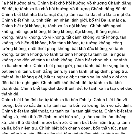
lìa hồi hướng tâm. Chính biết chỗ hồi hướng Vô thượng Chánh đẳng
Bồ đề, tự tánh xa lìa chỗ hồi hướng Vô thượng Chánh đẳng Bồ đề.
Chính biết Bát nhã Ba la mật đa, tự tánh xa lìa Bát nhã Ba la mật đa.
Chính biết tĩnh lự, tinh tiến, an nhẫn, tịnh giới, bố thí Ba la mật đa.
Chính biết nội không, tự tánh xa lìa nội không. Chính biết ngoại
không, nội ngoại không, không không, đại không, thắng nghĩa
không, hữu vi không, vô vi không, tất cảnh không vô tế không, tán
không, vô biến dị không, bổn tánh không, tự tướng không, cộng
tướng không, nhất thiết pháp không, bất khả đắc không, vô tánh
không, tự tánh không, vô tánh tự tánh không; tự tánh xa lìa ngoại
không cho đến vô tánh tự tánh không. Chín biết chơn như, tự tánh
xa lìa chơn như. Chính biết pháp giới, pháp tánh, bất hư vọng tánh,
bất biến dị tánh, bình đẳng tánh, ly sanh tánh, pháp định, pháp trụ,
thật tế, hư không giới, bất tư nghì giới; tự tánh xa lìa pháp giới cho
đến bất tư nghì giới. Chính biết khổ thánh đề, tự tánh xa lìa khổ
thánh đế. Chính biết tập diệt đạo thánh đế, tự tánh xa lìa tập diệt đạo
thánh đế.
Chính biết bốn tĩnh lự, tự tánh xa lìa bốn tĩnh lự. Chính biết bốn vô
lượng, bốn vô sắc định; tự tánh xa lìa bốn vô lượng, bốn vô sắc định.
Chính biết tám giải thoát, tự tánh xa lìa tám giải thoát. Chính biết tám
thắng xứ, chín thứ đệ định, mười biến xứ; tự tánh xa lìa tám thắng
xứ, chín thứ đệ định, mười biến xứ. Chính biết bốn niệm trụ, tự tánh
xa lìa bốn niệm trụ. Chính biết bốn chánh đoạn, bốn thần túc, năm
căn, năm lực, bảy đẳng giác chi, tám thánh đạo chi; tự tánh xa lìa