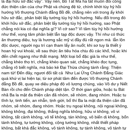
là đại hữu sở đắc vậy”. Vậy nên, Bồ Tát Ma ha tát muốn đối công
đức thiện căn của chư Phật và chúng đệ tử, chính khởi tùy hỷ hồi
hướng Vô thượng Chánh đẳng Bồ đề, chẳng nên với trong ấy khởi
hữu sở đắc, phân biệt lấy tướng tùy hỷ hồi hướng. Nếu đối trong đó
khởi hữu sở đắc, phân biệt lấy tướng tùy hỷ hồi hướng, sao Phật
chẳng nói kia có đại nghĩa gì? Vì cớ sao? Vì tâm tùy hỷ hồi hướng
như thế, vọng tâm phân biệt lẫn tạp độc dược vậy. Thí như có thức
ăn thượng diệu, tuy là hương sắc mỹ vị đầy đủ rất ngon mà lẫn lộn
độc dược, người ngu trí cạn tham lấy ăn nuốt; khi sơ tuy là thiết ý
hoan hỷ vui khoái, về sau thức ăn tiêu hóa chịu đủ các khổ, hoặc khi
đến chết ngang như thất mạng. Một loại bổ đặc già la như thế,
chẳng khéo thọ trì, chẳng khéo quan sát, chẳng khéo đọc tụng,
chẳng rõ biết nghĩa, mà bảo kẻ Ðại Thừa chủng tánh rằng: Thiện
nam tử! Ðến đây, ngươi đối tất cả Như Lai Ứng Chánh Ðẳng Giác
quá khứ vị lai hiện tại, từ sơ phát tâm đến được Vô thượng Chánh
đẳng Bồ đề, quay xe diệu pháp độ vô lượng chúng, vào Vô dư y Niết
Bàn rồi cho đến Chánh pháp diệt tận. Ở thời gian giữa, hoặc tu Bát
nhã Ba la mật đa thiện căn đã nhóm, sẽ nhóm, đang nhóm. Hoặc tu
tĩnh lự, tinh tiến, an nhẫn, tịnh giới, bố thí Ba la mật đa thiện căn đã
nhóm, sẽ nhóm, đang nhóm. Hoặc trụ ngoại không, nội ngoại không,
không không, đại không, thắng nghĩa không, hữu vi không, vô vi
không, tất cảnh không, vô tế không, tán không, vô biến dị không, bổn
tánh không, tự tướng không, cộng tướng không, nhất thiết pháp
không, bất khả đắc không, vô tánh không, tự tánh không, vô tánh tự