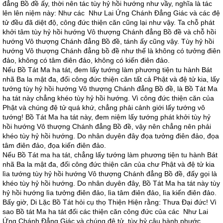
đẳng Bồ đề ấy, thời nên tác tùy hỷ hồi hướng như vầy, nghĩa là tác
lên lên niệm này: Như các Như Lai Ứng Chánh Ðẳng Giác và các đệ
tử đều đã diệt độ, công đức thiện căn cũng lại như vậy. Ta chỗ phát
khởi tâm tùy hỷ hồi hướng Vô thượng Chánh đẳng Bồ đề và chỗ hồi
hướng Vô thượng Chánh đẳng Bồ đề, tánh ấy cũng vậy. Tùy hỷ hồi
hướng Vô thượng Chánh đẳng bồ đề như thế là không có tưởng điên
đảo, không có tâm điên đảo, không có kiến điên đảo.
Nếu Bồ Tát Ma ha tát, đem lấy tướng làm phương tiện tu hành Bát
nhã Ba la mật đa, đối công đức thiện căn tất cả Phật và đệ tử kia, lấy
tướng tùy hỷ hồi hướng Vô thượng Chánh đẳng Bồ đề, là Bồ Tát Ma
ha tát này chẳng khéo tùy hỷ hồi hướng. Vì công đức thiện căn của
Phật và chúng đệ tử quá khứ, chẳng phải cảnh giới lấy tướng vô
tướng! Bồ Tát Ma ha tát này, đem niệm lấy tướng phát khởi tùy hỷ
hồi hướng Vô thượng Chánh đẳng Bồ đề, vậy nên chẳng nên phải
khéo tùy hỷ hồi hướng. Do nhân duyên đây đọa tưởng điên đảo, đọa
tâm điên đảo, đọa kiến điên đảo.
Nếu Bồ Tát ma ha tát, chẳng lấy tướng làm phương tiện tu hành Bát
nhã Ba la mật đa, đối công đức thiện căn của chư Phật và đệ tử kia
lìa tướng tùy hỷ hồi hướng Vô thượng Chánh đẳng Bồ đề, đấy gọi là
khéo tùy hỷ hồi hướng. Do nhân duyên đây, Bồ Tát Ma ha tát này tùy
hỷ hồi hướng lìa tưởng điên đảo, lìa tâm điên đảo, lìa kiến điên đảo.
Bấy giờ, Di Lặc Bồ Tát hỏi cụ thọ Thiện Hiện rằng: Thưa Ðại đức! Vì
sao Bồ tát Ma ha tát đối các thiện căn công đức của các Như Lai
Ứng Chánh Ðẳng Giác và chúng đệ tử, tùy hỷ câu hành phước