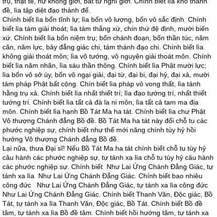
trụ, thật tế, hư không giới, bất tư nghì giới. Chính biết lìa khổ thánh
đề, lìa tập diệt đạo thánh đế.
Chính biết lìa bốn tĩnh lự; lìa bốn vô lượng, bốn vô sắc định. Chính
biết lìa tám giải thoát; lìa tám thắng xứ, chín thứ đệ định, mười biến
xứ. Chính biết lìa bốn niệm trụ; bốn chánh đoạn, bốn thần túc, năm
căn, năm lực, bảy đẳng giác chi, tám thánh đạo chi. Chính biết lìa
không giải thoát môn; lìa vô tướng, vô nguyện giải thoát môn. Chính
biết lìa năm nhãn, lìa sáu thần thông. Chính biết lìa Phật mười lực;
lìa bốn vô sở úy, bốn vô ngại giải, đại từ, đại bi, đại hỷ, đại xả, mười
tám pháp Phật bất cộng. Chín biết lìa pháp vô vong thất, lìa tánh
hằng trụ xả. Chính biết lìa nhất thiết trí; lìa đạo tướng trí, nhất thiết
tướng trí. Chính biết lìa tất cả đà la ni môn, lìa tất cả tam ma địa
môn. Chính biết lìa hạnh Bồ Tát Ma ha tát. Chính biết lìa chư Phật
Vô thượng Chánh đẳng Bồ đề. Bồ Tát Ma ha tát này đối chỗ tu các
phước nghiệp sự, chính biết như thế mới năng chính tùy hỷ hồi
hướng Vô thượng Chánh đẳng Bồ đề.
Lại nữa, thưa Ðại sĩ! Nếu Bồ Tát Ma ha tát chính biết chỗ tu tùy hỷ
câu hành các phước nghiệp sự, tự tánh xa lìa chỗ tu tùy hỷ câu hành
các phước nghiệp sự. Chính biết Như Lai Ứng Chánh Ðẳng Giác, tự
tánh xa lìa Như Lai Ứng Chánh Ðẳng Giác. Chính biết bao nhiêu
công đức Như Lai Ứng Chánh Ðẳng Giác, tự tánh xa lìa công đức
Như Lai Ứng Chánh Ðẳng Giác. Chính biết Thanh Văn, Ðộc giác, Bồ
Tát, tự tánh xa lìa Thanh Văn, Ðộc giác, Bồ Tát. Chính biết Bồ đề
tâm, tự tánh xa lìa Bồ đề tâm. Chính biết hồi hướng tâm, tự tánh xa