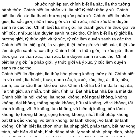
phước nghiệp sự, chính biết lìa sắc, lìa thọ tưởng
hành thức. Chính biết lìa nhãn xứ, lìa nhĩ tỷ thiệt thân ý xứ. Chính
biết lìa sắc xứ, lìa thanh hương vị xúc pháp xứ. Chính biết lìa nhãn
giới; lìa sắc giới, nhãn thức giới và nhãn xúc, nhãn xúc làm duyên
sanh ra các thọ. Chính biết lìa nhĩ giới; lìa thanh giới, nhĩ thức giới và
nhĩ xúc, nhĩ xúc làm duyên sanh ra các thọ. Chính biết lìa tỷ giới; lìa
hương giới, tỷ thức giới và tỷ xúc, tỷ xúc làm duyên sanh ra các thọ.
Chính biết lìa thiệt giới; lìa vị giới, thiệt thức giới và thiệt xúc, thiệt xúc
làm duyên sanh ra các thọ. Chính biết lìa thân giới; lìa xúc giới, thân
thức giới và thân xúc, thân xúc làm duyên sanh ra các thọ. Chính
biết lìa ý giới; lìa pháp giới, ý thức giới và ý xúc, ý xúc làm duyên
sanh ra các thọ.
Chính biết lìa địa giới, lìa thủy hỏa phong không thức giới. Chính biết
lìa vô minh; lìa hành, thức, danh sắc, lục xứ, xúc, thọ, ái, thủ, hữu,
sanh, lão tử sầu thán khổ ưu não. Chính biết lìa bố thí Ba la mật đa;
lìa tịnh giới, an nhẫn, tinh tiến, tĩnh lự, Bát nhã bát nhã Ba la mật đa.
Chính biết lìa nội không; lìa ngoại không, nội ngoại không, không
không, đại không, thắng nghĩa không, hữu vi không, vô vi không, tất
cảnh không, vô tế không, tán không, vô biến dị không, bổn tánh
không, tự tướng không, cộng tướng không, nhất thiết pháp không,
bất khả đắc không, vô tánh không, tự tánh không, vô tánh tự tánh
không. Chính biết lìa chơn như; lìa pháp giới, pháp tánh, bất hư vọng
tánh, bất biến dị tánh, bình đẳng tánh, ly sanh tánh, pháp định, pháp