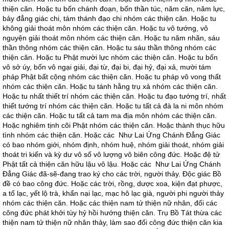
thiện căn. Hoặc tu bốn chánh đoạn, bốn thần túc, năm căn, năm lực,
bảy đẳng giác chi, tám thánh đạo chi nhóm các thiện căn. Hoặc tu
không giải thoát môn nhóm các thiện căn. Hoặc tu vô tướng, vô
nguyện giải thoát môn nhóm các thiện căn. Hoặc tu năm nhãn, sáu
thần thông nhóm các thiện căn. Hoặc tu sáu thần thông nhóm các
thiện căn. Hoặc tu Phật mười lực nhóm các thiện căn. Hoặc tu bốn
vô sở úy, bốn vô ngại giải, đại từ, đại bi, đại hỷ, đại xả, mười tám
pháp Phật bất cộng nhóm các thiện căn. Hoặc tu pháp vô vong thất
nhóm các thiện căn. Hoặc tu tánh hằng trụ xả nhóm các thiện căn.
Hoặc tu nhất thiết trí nhóm các thiện căn. Hoặc tu đạo tướng trí, nhất
thiết tướng trí nhóm các thiện căn. Hoặc tu tất cả đà la ni môn nhóm
các thiện căn. Hoặc tu tất cả tam ma địa môn nhóm các thiện căn.
Hoặc nghiêm tịnh cõi Phật nhóm các thiện căn. Hoặc thành thục hữu
tình nhóm các thiện căn. Hoặc các Như Lai Ứng Chánh Ðẳng Giác
có bao nhóm giới, nhóm định, nhóm huệ, nhóm giải thoát, nhóm giải
thoát tri kiến và kỳ dư vô số vô lượng vô biên công đức. Hoặc đệ tử
Phật tất cả thiện căn hữu lậu vô lậu. Hoặc các Như Lai Ứng Chánh
Ðẳng Giác đã-sẽ-đang trao ký cho các trời, người thảy. Ðộc giác Bồ
đề có bao công đức. Hoặc các trời, rồng, dược xoa, kiện đạt phược,
a tố lạc, yết lộ trà, khẩn nại lạc, mạc hô lạc già, người phi người thảy
nhóm các thiện căn. Hoặc các thiện nam tử thiện nữ nhân, đối các
công đức phát khởi tùy hỷ hồi hướng thiện căn. Trụ Bồ Tát thừa các
thiện nam tử thiện nữ nhân thảy, làm sao đối công đức thiện căn kia