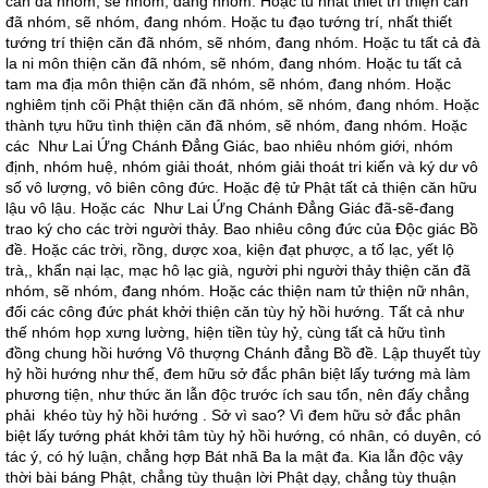
căn đã nhóm, sẽ nhóm, đang nhóm. Hoặc tu nhất thiết trí thiện căn
đã nhóm, sẽ nhóm, đang nhóm. Hoặc tu đạo tướng trí, nhất thiết
tướng trí thiện căn đã nhóm, sẽ nhóm, đang nhóm. Hoặc tu tất cả đà
la ni môn thiện căn đã nhóm, sẽ nhóm, đang nhóm. Hoặc tu tất cả
tam ma địa môn thiện căn đã nhóm, sẽ nhóm, đang nhóm. Hoặc
nghiêm tịnh cõi Phật thiện căn đã nhóm, sẽ nhóm, đang nhóm. Hoặc
thành tựu hữu tình thiện căn đã nhóm, sẽ nhóm, đang nhóm. Hoặc
các Như Lai Ứng Chánh Ðẳng Giác, bao nhiêu nhóm giới, nhóm
định, nhóm huệ, nhóm giải thoát, nhóm giải thoát tri kiến và ký dư vô
số vô lượng, vô biên công đức. Hoặc đệ tử Phật tất cả thiện căn hữu
lậu vô lậu. Hoặc các Như Lai Ứng Chánh Ðẳng Giác đã-sẽ-đang
trao ký cho các trời người thảy. Bao nhiêu công đức của Ðộc giác Bồ
đề. Hoặc các trời, rồng, dược xoa, kiện đạt phược, a tố lạc, yết lộ
trà,, khẩn nại lạc, mạc hô lạc già, người phi người thảy thiện căn đã
nhóm, sẽ nhóm, đang nhóm. Hoặc các thiện nam tử thiện nữ nhân,
đối các công đức phát khởi thiện căn tùy hỷ hồi hướng. Tất cả như
thế nhóm họp xưng lường, hiện tiền tùy hỷ, cùng tất cả hữu tình
đồng chung hồi hướng Vô thượng Chánh đẳng Bồ đề. Lập thuyết tùy
hỷ hồi hướng như thế, đem hữu sở đắc phân biệt lấy tướng mà làm
phương tiện, như thức ăn lẫn độc trước ích sau tổn, nên đấy chẳng
phải khéo tùy hỷ hồi hướng . Sở vì sao? Vì đem hữu sở đắc phân
biệt lấy tướng phát khởi tâm tùy hỷ hồi hướng, có nhân, có duyên, có
tác ý, có hý luận, chẳng hợp Bát nhã Ba la mật đa. Kia lẫn độc vậy
thời bài báng Phật, chẳng tùy thuận lời Phật dạy, chẳng tùy thuận