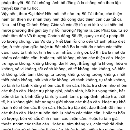
pháp thuyết. Bồ Tát chủng tánh bổ đặc già la chẳng nên theo lập
thuyết kia mà tu học.
Vậy nên, thưa Ðại đức! Nên nói thế nào trụ Bồ Tát thừa, các thiện
nam tử, thiện nữ nhân thảy nên đối công đức thiện căn của tất cả
Như Lai Ứng Chánh Ðẳng Giác và các đệ tử quá khứ vị lai hiện tại
mười phương thế giới tùy hỷ hồi hướng? Nghĩa là các Phật kia, từ sơ
phát tâm đến Vô thượng Chánh đẳng Bồ đề, quay xe diệu pháp độ
vô lượng chúng, vào Vô dư y Niết Bàn rồi cho đến Chánh pháp diệt
tận; ở thời gian giữa hoặc tu Bát nhã Ba la mật đa nhóm các thiện
căn, hoặc tu tĩnh lự, tinh tiến, an nhẫn, tịnh giới, bố thí Ba la mật đa
nhóm các thiện căn. Hoặc trụ nội không, nhóm các thiện căn. Hoặc
trụ ngoại không, không không, đại không, thắng nghĩa không, hữu vi
không, vô vi không, tất cảnh không, vô tế không, tán không, vô biến
dị không, bổn tánh không, tự tướng không, cộng tướng không, nhất
thiết pháp không, bất khả đắc không, vô tánh không, tự tánh không,
vô tánh tự tánh không nhóm các thiện căn. Hoặc trụ chơn như nhóm
các thiện căn. Hoặc trụ pháp giới, pháp tánh, bất hư vọng tánh, bất
biến dị tánh, bình đẳng tánh, ly sanh tánh, pháp định, pháp trụ, thật
tế, hư không giới, bất tư nghì giới nhóm các thiện căn. Hoặc trụ khổ
thánh đế nhóm các thiện căn. Hoặc trụ tập diệt đạo thánh đế nhóm
các thiện căn. Hoặc tu bốn tĩnh lự nhóm các thiện căn. Hoặc tu bốn
vô lượng, bốn vô sắc định nhóm các thiện căn. Hoặc tu tám giải
thoát nhóm các thiện căn. Hoặc tu tám thắng xứ, chín thứ đệ định,
mười biến xứ nhóm các thiện căn. Hoặc tu bốn niệm trụ nhóm các