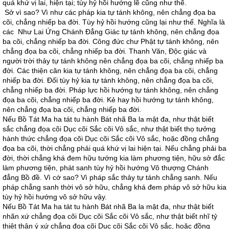
quá khứ vị lai, hiện tại; tùy hỷ hồi hướng lẽ cũng như thế.
Sở vì sao? Vì như các pháp kia tự tánh không, nên chẳng đọa ba
cõi, chẳng nhiếp ba đời. Tùy hỷ hồi hướng cũng lại như thế. Nghĩa là
các Như Lai Ứng Chánh Ðẳng Giác tự tánh không, nên chẳng đọa
ba cõi, chẳng nhiếp ba đời. Công đức chư Phật tự tánh không, nên
chẳng đọa ba cõi, chẳng nhiếp ba đời. Thanh Văn, Ðộc giác và
người trời thảy tự tánh không nên chẳng đọa ba cõi, chẳng nhiếp ba
đời. Các thiện căn kia tự tánh không, nên chẳng đọa ba cõi, chẳng
nhiếp ba đời. Ðối tùy hỷ kia tự tánh không, nên chẳng đọa ba cõi,
chẳng nhiếp ba đời. Pháp lực hồi hướng tự tánh không, nên chẳng
đọa ba cõi, chẳng nhiếp ba đời. Kẻ hay hồi hướng tự tánh không,
nên chẳng đọa ba cõi, chẳng nhiếp ba đời.
Nếu Bồ Tát Ma ha tát tu hành Bát nhã Ba la mật đa, như thật biết
sắc chẳng đọa cõi Dục cõi Sắc cõi Vô sắc, như thật biết thọ tưởng
hành thức chẳng đọa cõi Dục cõi Sắc cõi Vô sắc, hoặc đồng chẳng
đọa ba cõi, thời chẳng phải quá khứ vị lai hiện tại. Nếu chẳng phải ba
đời, thời chẳng khá đem hữu tướng kia làm phương tiện, hữu sở đắc
làm phương tiện, phát sanh tùy hỷ hồi hướng Vô thượng Chánh
đẳng Bồ đề. Vì cớ sao? Vì pháp sắc thảy tự tánh chẳng sanh. Nếu
pháp chẳng sanh thời vô sở hữu, chẳng khá đem pháp vô sở hữu kia
tùy hỷ hồi hướng vô sở hữu vậy.
Nếu Bồ Tát Ma ha tát tu hành Bát nhã Ba la mật đa, như thật biết
nhãn xứ chẳng đọa cõi Dục cõi Sắc cõi Vô sắc, như thật biết nhĩ tỷ
thiệt thân ý xứ chẳng đọa cõi Dục cõi Sắc cõi Vô sắc, hoặc đồng