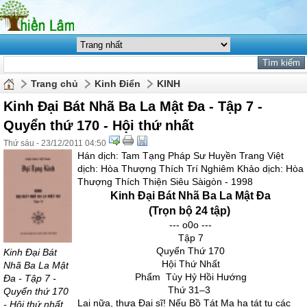
Trang chủ
Kinh Điển
KINH
Kinh Đại Bát Nhã Ba La Mật Đa - Tập 7 -
Quyển thứ 170 - Hội thứ nhất
Thứ sáu - 23/12/2011 04:50
Hán dịch: Tam Tạng Pháp Sư Huyền Trang Việt
dịch: Hòa Thượng Thích Trí Nghiêm Khảo dịch: Hòa
Thượng Thích Thiện Siêu Sàigòn - 1998
Kinh Đại Bát Nhã Ba La Mật Đa
(Trọn bộ 24 tập)
--- o0o ---
Tập 7
Quyển Thứ 170
Kinh Đại Bát
Hội Thứ Nhất
Nhã Ba La Mật
Phẩm Tùy Hỷ Hồi Hướng
Đa - Tập 7 -
Thứ 31–3
Quyển thứ 170
Lại nữa, thưa Ðại sĩ! Nếu Bồ Tát Ma ha tát tu các
- Hội thứ nhất