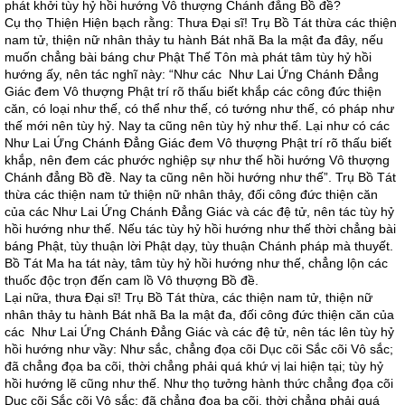
phát khởi tùy hỷ hồi hướng Vô thượng Chánh đẳng Bồ đề?
Cụ thọ Thiện Hiện bạch rằng: Thưa Ðại sĩ! Trụ Bồ Tát thừa các thiện
nam tử, thiện nữ nhân thảy tu hành Bát nhã Ba la mật đa đây, nếu
muốn chẳng bài báng chư Phật Thế Tôn mà phát tâm tùy hỷ hồi
hướng ấy, nên tác nghĩ này: “Như các Như Lai Ứng Chánh Ðẳng
Giác đem Vô thượng Phật trí rõ thấu biết khắp các công đức thiện
căn, có loại như thế, có thể như thế, có tướng như thế, có pháp như
thế mới nên tùy hỷ. Nay ta cũng nên tùy hỷ như thế. Lại như có các
Như Lai Ứng Chánh Ðẳng Giác đem Vô thượng Phật trí rõ thấu biết
khắp, nên đem các phước nghiệp sự như thế hồi hướng Vô thượng
Chánh đẳng Bồ đề. Nay ta cũng nên hồi hướng như thế”. Trụ Bồ Tát
thừa các thiện nam tử thiện nữ nhân thảy, đối công đức thiện căn
của các Như Lai Ứng Chánh Ðẳng Giác và các đệ tử, nên tác tùy hỷ
hồi hướng như thế. Nếu tác tùy hỷ hồi hướng như thế thời chẳng bài
báng Phật, tùy thuận lời Phật dạy, tùy thuận Chánh pháp mà thuyết.
Bồ Tát Ma ha tát này, tâm tùy hỷ hồi hướng như thế, chẳng lộn các
thuốc độc trọn đến cam lồ Vô thượng Bồ đề.
Lại nữa, thưa Ðại sĩ! Trụ Bồ Tát thừa, các thiện nam tử, thiện nữ
nhân thảy tu hành Bát nhã Ba la mật đa, đối công đức thiện căn của
các Như Lai Ứng Chánh Ðẳng Giác và các đệ tử, nên tác lên tùy hỷ
hồi hướng như vầy: Như sắc, chẳng đọa cõi Dục cõi Sắc cõi Vô sắc;
đã chẳng đọa ba cõi, thời chẳng phải quá khứ vị lai hiện tại; tùy hỷ
hồi hướng lẽ cũng như thế. Như thọ tưởng hành thức chẳng đọa cõi
Dục cõi Sắc cõi Vô sắc; đã chẳng đọa ba cõi, thời chẳng phải quá