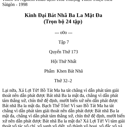
Sàigòn - 1998
Kinh Đại Bát Nhã Ba La Mật Đa
(Trọn bộ 24 tập)
--- o0o ---
Tập 7
Quyển Thứ 173
Hội Thứ Nhất
Phẩm Khen Bát Nhã
Thứ 32–2
Lại nữa, Xá Lợi Tử! Bồ Tát Ma ha tát chẳng vì dẫn phát tám giải
thoát nên dẫn phát được Bát nhã Ba la mật đa, chẳng vì dẫn phát
tám thắng xứ, chín thứ đệ định, mười biến xứ nên dẫn phát được
Bát nhã Ba la mật đa. Bạch Thế Tôn! Vì sao Bồ Tát Ma ha tát
chẳng vì dẫn phát tám giải thoát nên dẫn phát được Bát nhã Ba la
mật đa, chẳng vì dẫn phát tám thắng xứ, chín thứ đệ định, mười biến
xứ nên dẫn phát được Bát nhã Ba la mật đa? Xá Lợi Tử! Vì tám giải
thoát vô tác vô chỉ, vô sanh vô diệt, vô thành vô hoại, vô đắc vô xả,