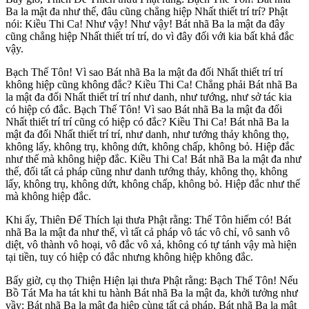
Ba la mật đa như thế, đâu cũng chẳng hiệp Nhất thiết trí trí? Phật
nói: Kiều Thi Ca! Như vậy! Như vậy! Bát nhã Ba la mật đa đây
cũng chẳng hiệp Nhất thiết trí trí, do vì đây đối với kia bất khả đắc
vậy.
Bạch Thế Tôn! Vì sao Bát nhã Ba la mật đa đối Nhất thiết trí trí
không hiệp cũng không đắc? Kiều Thi Ca! Chẳng phải Bát nhã Ba
la mật đa đối Nhất thiết trí trí như danh, như tướng, như sở tác kia
có hiệp có đắc. Bạch Thế Tôn! Vì sao Bát nhã Ba la mật đa đối
Nhất thiết trí trí cũng có hiệp có đắc? Kiều Thi Ca! Bát nhã Ba la
mật đa đối Nhất thiết trí trí, như danh, như tướng thảy không thọ,
không lấy, không trụ, không dứt, không chấp, không bỏ. Hiệp đắc
như thế mà không hiệp đắc. Kiều Thi Ca! Bát nhã Ba la mật đa như
thế, đối tất cả pháp cũng như danh tướng thảy, không thọ, không
lấy, không trụ, không dứt, không chấp, không bỏ. Hiệp đắc như thế
mà không hiệp đắc.
Khi ấy, Thiên Ðế Thích lại thưa Phật rằng: Thế Tôn hiếm có! Bát
nhã Ba la mật đa như thế, vì tất cả pháp vô tác vô chỉ, vô sanh vô
diệt, vô thành vô hoại, vô đắc vô xả, không có tự tánh vậy mà hiện
tại tiền, tuy có hiệp có đắc nhưng không hiệp không đắc.
Bấy giờ, cụ thọ Thiện Hiện lại thưa Phật rằng: Bạch Thế Tôn! Nếu
Bồ Tát Ma ha tát khi tu hành Bát nhã Ba la mật đa, khởi tưởng như
vầy: Bát nhã Ba la mật đa hiệp cùng tất cả pháp, Bát nhã Ba la mật