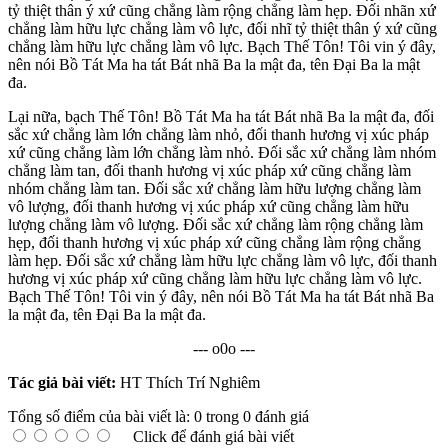
tỷ thiệt thân ý xứ cũng chẳng làm rộng chẳng làm hẹp. Ðối nhãn xứ
chẳng làm hữu lực chẳng làm vô lực, đối nhĩ tỷ thiệt thân ý xứ cũng
chẳng làm hữu lực chẳng làm vô lực. Bạch Thế Tôn! Tôi vin ý đây,
nên nói Bồ Tát Ma ha tát Bát nhã Ba la mật đa, tên Ðại Ba la mật
đa.
Lại nữa, bạch Thế Tôn! Bồ Tát Ma ha tát Bát nhã Ba la mật đa, đối
sắc xứ chẳng làm lớn chẳng làm nhỏ, đối thanh hương vị xúc pháp
xứ cũng chẳng làm lớn chẳng làm nhỏ. Ðối sắc xứ chẳng làm nhóm
chẳng làm tan, đối thanh hương vị xúc pháp xứ cũng chẳng làm
nhóm chẳng làm tan. Ðối sắc xứ chẳng làm hữu lượng chẳng làm
vô lượng, đối thanh hương vị xúc pháp xứ cũng chẳng làm hữu
lượng chẳng làm vô lượng. Ðối sắc xứ chẳng làm rộng chẳng làm
hẹp, đối thanh hương vị xúc pháp xứ cũng chẳng làm rộng chẳng
làm hẹp. Ðối sắc xứ chẳng làm hữu lực chẳng làm vô lực, đối thanh
hương vị xúc pháp xứ cũng chẳng làm hữu lực chẳng làm vô lực.
Bạch Thế Tôn! Tôi vin ý đây, nên nói Bồ Tát Ma ha tát Bát nhã Ba
la mật đa, tên Ðại Ba la mật đa.
--- o0o ---
Tác giả bài viết:
HT Thích Trí Nghiêm
Tổng số điểm của bài viết là: 0 trong 0 đánh giá
Click để đánh giá bài viết