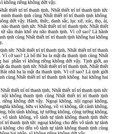
 vì không riêng không dứt vậy.
 thiết trí trí thanh tịnh, Nhất thiết trí trí thanh tịnh tức
minh thanh tịnh cùng Nhất thiết trí trí thanh tịnh không
ông dứt vậy. Hành, thức, danh sắc, lục xứ, xúc, thọ, ái,
não thanh tịnh tức Nhất thiết trí trí thanh tịnh; Nhất thiết
ão tử sầu thán khổ ưu não thanh tịnh. Vì cớ sao? Là hành
nh tịnh cùng Nhất thiết trí trí thanh tịnh không hai không
y.
h tức Nhất thiết trí trí thanh tịnh, Nhất thiết trí trí thanh
h. Vì cớ sao? Là bố thí ba la mật đa thanh tịnh cùng Nhất
ông hai phần vì không riêng không dứt vậy. Tịnh giới, an
ật đa thanh tịnh tức Nhất thiết trí trí thanh tịnh, Nhất thiết
n Bát nhã ba la mật đa thanh tịnh. Vì cớ sao? Là tịnh giới
nh cùng Nhất thiết trí trí thanh tịnh không hai không hai
t thiết trí trí thanh tịnh, Nhất thiết trí trí thanh tịnh tức
nội không thanh tịnh cùng Nhất thiết trí trí thanh tịnh
 riêng không dứt vậy. Ngoại không, nội ngoại không,
nghĩa không, hữu vi không, vô vi không, tất cảnh không,
hông, bổn tánh không, tự tướng không, cộng tướng không,
, vô tánh không, vô tánh tự tánh không thanh tịnh thức
t trí trí thanh tịnh tức ngoại không cho đến vô tánh tự tánh
ại không cho đến vô tánh tự tánh không thanh tịnh cùng
i không hai phần, vì không riêng không dứt vậy.