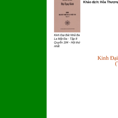
Khảo dịch: Hòa Thượng
Kinh Đại Bát Nhã Ba
La Mật Đa - Tập 8
Quyển 184 - Hội thứ
nhất
Kinh Đại
(