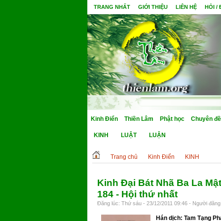
TRANG NHẤT
GIỚI THIỆU
LIÊN HỆ
HỎI /
Kinh Điển
Thiền Lâm
Phật học
Chuyên đề
KINH
LUẬT
LUẬN
Trang chủ
Kinh Điển
KINH
Kinh Đại Bát Nhã Ba La Mật
184 - Hội thứ nhất
Đăng lúc: Thứ sáu - 23/12/2011 09:46 - Người đăng 
Hán dịch: Tam Tạng Ph