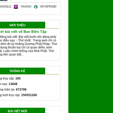
GOOGLE
YAHOO
MYOPENID
GIỚI THIỆU
ởi bài viết về Ban Biên Tập
đăng bài viết :Bài viết trước khi đăng phải
ác điều sau :- Thứ nhất : Trang web chỉ có
 đích đó là Hoằng Dương Phật Pháp- Thứ
i dung thuần tuý chỉ có quan điểm, kinh
ật, Luận chính thống của Nhà Phật- Thứ
g liên quan bất...
THỐNG KÊ
g truy cập:
165
 nay:
13848
ng hiện tại:
673798
g lượt truy cập:
150551168
BÀI VIẾT MỚI