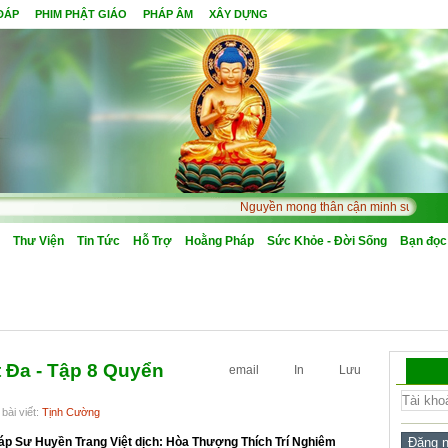
 ĐÁP
PHIM PHẬT GIÁO
PHÁP ÂM
XÂY DỰNG
Nguyền mong thân cận minh sư, quả Bồ Đề
Thư Viện
Tin Tức
Hỗ Trợ
Hoằng Pháp
Sức Khỏe - Đời Sống
Bạn đọc
 Đa - Tập 8 Quyển
email
In
Lưu
bài viết:
Tịnh Cường
áp Sư Huyền Trang Việt dịch: Hòa Thượng Thích Trí Nghiêm