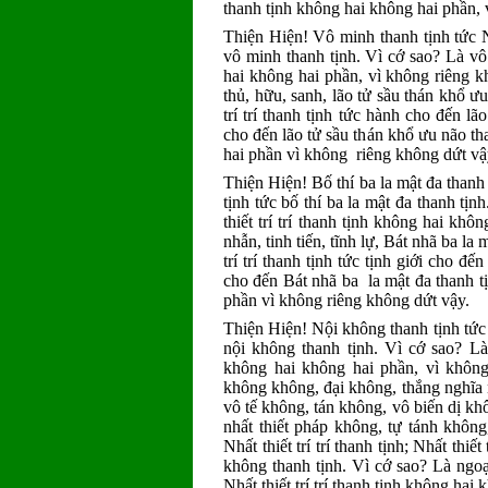
thanh tịnh không hai không hai phần,
Thiện Hiện! Vô minh thanh tịnh tức Nhất
vô minh thanh tịnh. Vì cớ sao? Là vô 
hai không hai phần, vì không riêng kh
thủ, hữu, sanh, lão tử sầu thán khổ ưu 
trí trí thanh tịnh tức hành cho đến l
cho đến lão tử sầu thán khổ ưu não tha
hai phần vì không riêng không dứt vậ
Thiện Hiện! Bố thí ba la mật đa thanh tịn
tịnh tức bố thí ba la mật đa thanh tịn
thiết trí trí thanh tịnh không hai kh
nhẫn, tinh tiến, tĩnh lự, Bát nhã ba la m
trí trí thanh tịnh tức tịnh giới cho đế
cho đến Bát nhã ba la mật đa thanh tị
phần vì không riêng không dứt vậy.
Thiện Hiện! Nội không thanh tịnh tức Nhấ
nội không thanh tịnh. Vì cớ sao? Là 
không hai không hai phần, vì không
không không, đại không, thắng nghĩa 
vô tế không, tán không, vô biến dị k
nhất thiết pháp không, tự tánh không
Nhất thiết trí trí thanh tịnh; Nhất thiế
không thanh tịnh. Vì cớ sao? Là ngo
Nhất thiết trí trí thanh tịnh không ha