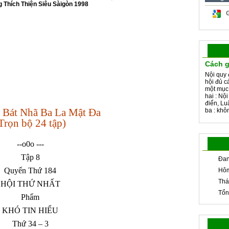
 Thích Thiện Siêu Sàigòn 1998
Cách g
Nội quy 
hội đủ c
một mục
hai : Nộ
điển, Lu
 Bát Nhã Ba La Mật Đa
ba : khôn
Trọn bộ 24 tập)
--o0o ---
Tập 8
Đan
Quyển Thứ 184
Hôm
Thá
HỘI THỨ NHẤT
Tổn
Phẩm
KHÓ TIN HIỂU
Thứ 34 – 3