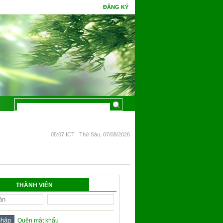
ĐĂNG KÝ
 một đêm mà chín. Phúc gặp tình cờ tri thức, hoa Ưu Đàm mấy kiếp đâm bông.
05:07 ICT Thứ Sáu, 07/08/2026
THÀNH VIÊN
Quên mật khẩu