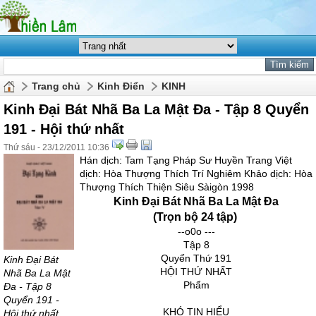
Trang chủ
Kinh Điển
KINH
Kinh Đại Bát Nhã Ba La Mật Đa - Tập 8 Quyển
191 - Hội thứ nhất
Thứ sáu - 23/12/2011 10:36
Hán dịch: Tam Tạng Pháp Sư Huyền Trang Việt
dịch: Hòa Thượng Thích Trí Nghiêm Khảo dịch: Hòa
Thượng Thích Thiện Siêu Sàigòn 1998
Kinh Đại Bát Nhã Ba La Mật Đa
(Trọn bộ 24 tập)
--o0o ---
Tập 8
Quyển Thứ 191
Kinh Đại Bát
HỘI THỨ NHẤT
Nhã Ba La Mật
Phẩm
Đa - Tập 8
Quyển 191 -
KHÓ TIN HIỂU
Hội thứ nhất