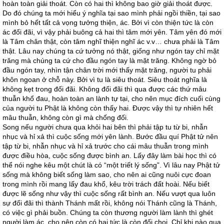
hoàn toàn giải thoát. Còn có hai thì không bao giờ giải thoát được.
Do đó chúng ta mới hiểu ý nghĩa tại sao mình phải ngồi thiền, tại sao
mình bỏ hết tất cả vọng tưởng thiện, ác. Bởi vì còn thiện tức là còn
ác đối đãi, vì vậy phải buông cả hai thì tâm mới yên. Tâm yên đó mới
là Tâm chân thật, còn tâm nghĩ thiện nghĩ ác v.v… chưa phải là Tâm
thật. Lâu nay chúng ta cứ tưởng nó thật, giống như ngón tay chỉ mặt
trăng mà chúng ta cứ cho đầu ngón tay là mặt trăng. Không ngờ bỏ
đầu ngón tay, nhìn tận chân trời mới thấy mặt trăng, người tu phải
khôn ngoan ở chỗ này. Bởi vì tu là siêu thoát. Siêu thoát nghĩa là
không kẹt trong đối đãi. Không đối đãi thì qua được các thứ mâu
thuẫn khổ đau, hoàn toàn an lành tự tại, cho nên mục đích cuối cùng
của người tu Phật là không còn thấy hai. Được vậy thì tự nhiên hết
mâu thuẫn, không còn gì mà chống đối.
Song nếu người chưa qua khỏi hai bên thì phải tập tu từ bi, nhẫn
nhục và hỉ xả thì cuộc sống mới yên lành. Bước đầu quí Phật tử nên
tập từ bi, nhẫn nhục và hỉ xả trước cho cái mâu thuẫn trong mình
được điều hòa, cuộc sống được bình an. Lấy đây làm bài học thì có
thể nói nghe kêu một chút là có “một triết lý sống”. Vì lâu nay Phật tử
sống mà không biết sống làm sao, cho nên ai cũng nuôi cực đoan
trong mình rồi mang lấy đau khổ, kêu trời trách đất hoài. Nếu biết
được lẽ sống như vậy thì cuộc sống rất bình an. Nếu vượt qua luôn
sự đối đãi thì thành Thánh mất rồi, không nói Thánh cũng là Thánh,
có việc gì phải buồn. Chúng ta còn thương người làm lành thì ghét
người làm ác, cho nên còn có hai tức là còn đối chọi. Chỉ khi nào qua