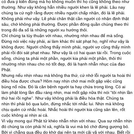
có đưa ý kiến đúng mà họ không muốn thì họ cũng không theo như
thường. Như vậy không hẳn nhiều người khen là lẽ phải. Lâu nay
chúng ta cứ ngỡ rằng được nhiều người chấp nhận, đó là lẽ phải.
Không phải như vậy. Lẽ phải chân thật cần người có nhận định thật
sâu, chớ không phải thường. Được phần đông quần chúng theo thì
trong đó đa số là những người xu hướng thôi.
Chỉ chúng ta tùy thuận với nhau, nhường nhịn nhau để mà sống.
Đừng nói việc này phải, ai làm khác thì sát phạt họ, nghĩ như vậy là
không được. Người chồng thấy mình phải, người vợ cũng thấy mình
phải rồi đòi sát phạt nhau. Như vậy là có hai quan tài rồi. Trong cuộc
sống, chúng ta phải một phần, người kia phải một phần, thôi thì
nhường nhịn nhau cho nó tốt đẹp, đó là hạnh nhẫn nhục của đạo
Phật.
Nhưng nếu nhịn nhau mà không tha thứ, cứ nhớ lỗi người ta hoài thì
điều hòa được chưa? Hôm nay nhịn chớ mai mốt gặp việc cũng
bùng nổ nữa. Đó là căn bệnh người ta hay chứa trong lòng. Có ai
làm phật lòng lần đầu ráng nhịn, mai mốt gặp nữa thì nói “tôi nhịn lần
thứ hai rồi nghe”. Như vậy không phải là điều hòa thật. Chúng ta
nhịn thì phải bỏ qua luôn, đừng nhắc tới nhắc lui. Nhịn mà không
chịu quên cứ nhắc hoài. Nhắc hoài thì người kia cũng sân lên, rốt
cuộc không ai nhịn ai cả.
Vì vậy mong quí Phật tử khéo nhẫn nhịn với nhau. Qua sự nhẫn nhịn
đó chúng ta còn phải hỉ xả, nghĩa là vui mà bỏ chớ đừng gượng bỏ.
Bởi vì chẳng qua đều do khờ dại nên ta mới cãi vã với nhau. Biết rồi