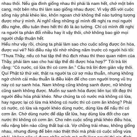
nhau thôi. Nếu gia đình giống nhau thì phải là nam hết, chớ một bên
cang, một bên nhu thì làm sao giống nhau được. Vì vậy đối với cuộc
sống này phải khéo léo, khôn ngoan chớ không thể nào tưởng tượng
được như ý mình. Ai nghĩ rằng những gì mình đề nghị ra mọi người
đều nghe, đều tuân theo hết thì đó là ảo tưởng. Chỉ có mình đề nghị
ra người ta phản đối nhiều hay ít vậy thôi, chớ không bao giờ mọi
người chấp thuận hết.
Hiểu như vậy rồi, chúng ta phải làm sao cho cuộc sống được ôn hòa,
được vui vẻ? Nói điều này tôi nhớ những năm trước có người hỏi tôi:
“Thưa Thầy, nếu có hai tập thể thù địch nhau thì theo quan niệm của
Thầy, phải làm sao cho hai tập thể đó được hòa hợp?” Tôi trả lời
rằng: “Có nước, có lửa thì có cơm ăn.” Câu trả lời đơn giản vậy thôi.
Quí Phật tử thử xét, thật ra người ta cứ sợ mâu thuẫn, nhưng không
ngờ chính cái mâu thuẫn là điều kiện để cho con người trong vũ trụ
này có sự sanh hóa. Nam không cũng không sanh được, nữ không
cũng sanh không được. Muốn sự sanh hóa được liên tục tốt đẹp thì
người điều hòa phải khéo. Như chúng ta có nước mà không có lửa,
hay ngược lại có lửa mà không có nước thì có cơm ăn không? Phải
có nước, có lửa và người khéo dùng nước, dùng lửa để nấu thì có
cơm ăn. Chớ dùng nước để dập tắt lửa, hay dùng lửa đốt cho cạn
nước thì không có cơm ăn. Cho nên cuộc sống phải khéo điều hòa,
nếu nặng bên nào cũng thất bại cả. Vợ chồng trái nhau, không giống
nhau, nhưng đừng để bên nào thiệt thòi mà phải có cuộc sống vừa