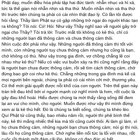
Phật dạy, muốn điều hòa phải tập hai đức tánh: nhẫn nhục và hỉ xả,
tức là thế gian nói nhẫn nhịn và tha thứ. Muốn nhẫn nhịn và tha thứ
thì trước tiên chúng ta phải có cái nhìn thật đạo lý. Có lần tôi được
hỏi rằng: Thầy làm Phật sự có gặp những trở ngại do người khác tạo
ra không? Tôi nói: Có! Hỏi: Như vậy Thầy nghĩ sao về người gây trở
ngại cho Thầy? Tôi trả lời: Trước mắt tôi không có kẻ thù, chỉ có
những người bạn đã thông cảm và chưa thông cảm thôi.
Nhìn cuộc đời phải như vậy. Những người đã thông cảm thì tốt với
mình, còn những người tuy chưa thông cảm nhưng họ cũng là bạn,
chớ không có thù. Như vậy trong gia đình, vợ chồng chẳng lẽ coi
nhau như kẻ thù? Nếu có việc vui buồn xảy ra thì cũng nghĩ rằng đây
là người bạn chưa được thông cảm, rồi sẽ tìm cách thông cảm, chớ
đừng bao giờ coi như kẻ thù. Chẳng những trong gia đình mà kể cả
mọi người bên ngoài, chúng ta phải có cái nhìn cởi mở, thương yêu.
Có thế mới giải quyết được nỗi khổ của con người. Trên thế gian này
tràn trề đau khổ bởi vì người mạnh cứ nghĩ mình là hơn, rốt cuộc là
gây đau khổ hoài. Hiểu được chúng ta mới thấy rằng sống để đem
lại an vui cho mình, cho người. Muốn được như vậy thì mình đừng
xem ai là kẻ thù hết. Đó là chúng ta biết sống, chúng ta khéo léo.
Quí Phật tử cũng thấy, bao nhiêu năm rồi, người thì phê bình thế
này, kẻ thì mắng nhiếc thế kia mà tôi cũng cười thôi. Ai làm gì làm, vì
họ chưa thông cảm, những người bạn chưa thông cảm; nói gì thì nói,
lâu rồi họ cũng thông cảm. Chớ nghe liền nổi tức la lối với nhau, rốt
cuộc rồi thành một đám cãi lộn, không có đạo đức gì hết.