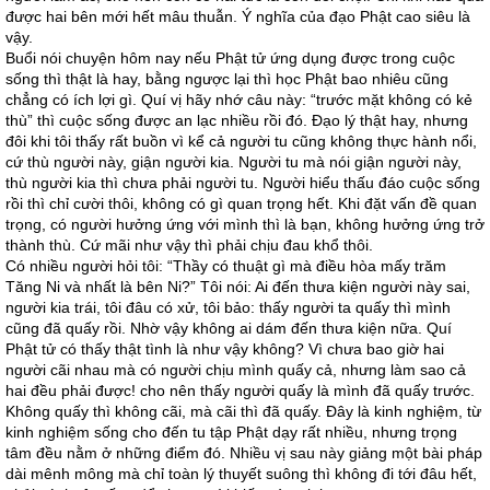
được hai bên mới hết mâu thuẫn. Ý nghĩa của đạo Phật cao siêu là
vậy.
Buổi nói chuyện hôm nay nếu Phật tử ứng dụng được trong cuộc
sống thì thật là hay, bằng ngược lại thì học Phật bao nhiêu cũng
chẳng có ích lợi gì. Quí vị hãy nhớ câu này: “trước mặt không có kẻ
thù” thì cuộc sống được an lạc nhiều rồi đó. Đạo lý thật hay, nhưng
đôi khi tôi thấy rất buồn vì kể cả người tu cũng không thực hành nổi,
cứ thù người này, giận người kia. Người tu mà nói giận người này,
thù người kia thì chưa phải người tu. Người hiểu thấu đáo cuộc sống
rồi thì chỉ cười thôi, không có gì quan trọng hết. Khi đặt vấn đề quan
trọng, có người hưởng ứng với mình thì là bạn, không hưởng ứng trở
thành thù. Cứ mãi như vậy thì phải chịu đau khổ thôi.
Có nhiều người hỏi tôi: “Thầy có thuật gì mà điều hòa mấy trăm
Tăng Ni và nhất là bên Ni?” Tôi nói: Ai đến thưa kiện người này sai,
người kia trái, tôi đâu có xử, tôi bảo: thấy người ta quấy thì mình
cũng đã quấy rồi. Nhờ vậy không ai dám đến thưa kiện nữa. Quí
Phật tử có thấy thật tình là như vậy không? Vì chưa bao giờ hai
người cãi nhau mà có người chịu mình quấy cả, nhưng làm sao cả
hai đều phải được! cho nên thấy người quấy là mình đã quấy trước.
Không quấy thì không cãi, mà cãi thì đã quấy. Đây là kinh nghiệm, từ
kinh nghiệm sống cho đến tu tập Phật dạy rất nhiều, nhưng trọng
tâm đều nằm ở những điểm đó. Nhiều vị sau này giảng một bài pháp
dài mênh mông mà chỉ toàn lý thuyết suông thì không đi tới đâu hết,