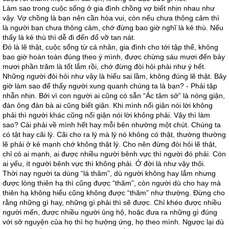
Làm sao trong cuộc sống ở gia đình chồng vợ biết nhịn nhau như
vậy. Vợ chồng là bạn nên cần hòa vui, còn nếu chưa thông cảm thì
là người bạn chưa thông cảm, chớ đừng bao giờ nghĩ là kẻ thù. Nếu
thấy là kẻ thù thì dễ đi đến đổ vỡ tan nát.
Đó là lẽ thật, cuộc sống từ cá nhân, gia đình cho tới tập thể, không
bao giờ hoàn toàn đúng theo ý mình, được chừng sáu mươi đến bảy
mươi phần trăm là tốt lắm rồi, chớ đừng đòi hỏi phải như ý hết.
Những người đòi hỏi như vậy là hiểu sai lầm, không đúng lẽ thật. Bây
giờ làm sao để thấy người xung quanh chúng ta là bạn? - Phải tập
nhẫn nhịn. Bởi vì con người ai cũng có sẵn “Ác tâm sở” là nóng giận,
đàn ông đàn bà ai cũng biết giận. Khi mình nổi giận nói lời không
phải thì người khác cũng nổi giận nói lời không phải. Vậy thì làm
sao? Cái phải về mình hết hay mỗi bên nhường một chút. Chúng ta
có tật hay cãi lý. Cãi cho ra lý mà lý nó không có thật, thường thường
lẽ phải ở kẻ mạnh chớ không thật lý. Cho nên đừng đòi hỏi lẽ thật,
chỉ có ai mạnh, ai được nhiều người bênh vực thì người đó phải. Còn
ai yếu, ít người bênh vực thì không phải. Ở đời là như vậy thôi.
Thời nay người ta dùng “lá thăm”, dù người không hay lắm nhưng
được lòng thiên hạ thì cũng được “thăm”, còn người dù cho hay mà
thiên hạ không hiểu cũng không được “thăm” như thường. Đừng cho
rằng những gì hay, những gì phải thì sẽ được. Chỉ khéo được nhiều
người mến, được nhiều người ủng hộ, hoặc đưa ra những gì đúng
với sở nguyện của họ thì họ hưởng ứng, họ theo mình. Ngược lại dù