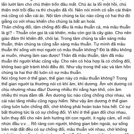
lấn lướt làm cho chú thiện trốn đâu mất. Chú ác la lối một hồi, chú
thiện mới trồi đầu ra thì chuyện đã rồi. Nên nói mình có sẵn cái thiện
mà cũng có sẵn cái ác. Nội tâm chúng ta lúc nào cũng có hai thứ đó
giằng co với nhau khiến cho chúng ta bất an hoài.
Thân chống đối, tâm chống đối đều là mâu thuẫn cả, mà mâu thuẫn
là gì? - Thuẫn còn gọi là cái khiên, mâu còn gọi là cây giáo. Cho nên
giáo đâm thì khiên đỡ, chỏi lại. Trong tâm chúng ta sẵn sàng mâu
thuẫn, thân chúng ta cũng sẵn sàng mâu thuẫn. Tự mình đã mâu
thuẫn thì sống với mọi người có mâu thuẫn không? Đó là điều không
ai muốn, nhưng làm sao được! Thân đã mâu thuẫn, tâm đã mâu
thuẫn thì người khác cũng vậy. Cho nên có hòa hợp là có chống đối,
không bao giờ tránh khỏi điều đó. Như vậy trong thể xác và tâm hồn
chúng ta hai thứ đó luôn có sự mâu thuẫn.
Nói rộng hơn ở thế gian, thế gian này có mâu thuẫn không? Trong
thế gian người ta thường nói có khí âm, khí dương. Âm với dương có
chịu nhường nhau đâu! Dương nhiều thì nắng hạn khô, còn âm
nhiều thì mưa dầm dề. Âm dương lúc nào cũng chống chọi nhau, và
cái nào tăng nhiều cũng nguy hiểm. Như vậy âm dương ở thế gian
cũng luôn luôn chống đối, chớ không phải hoàn toàn hòa hết. Có sự
bất thường tức là có sự chống đối. Vì khí ở thế gian đối chọi nhau,
luôn thay đổi cho nên ảnh hưởng tới con người, ít ngày cảm, sổ mũi
nhức đầu v.v… Rõ ràng con người, không gian bên ngoài, sự sống
trên mặt đất đều có sự chống đối, mâu thuẫn với nhau, chớ không