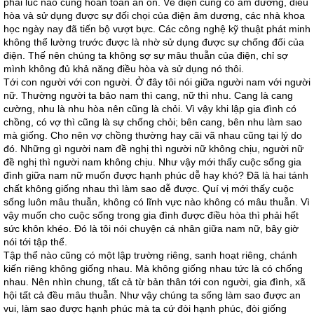
phải lúc nào cũng hoàn toàn an ổn. Về điện cũng có âm dương, điều
hòa và sử dụng được sự đối chọi của điện âm dương, các nhà khoa
học ngày nay đã tiến bộ vượt bực. Các công nghệ kỹ thuật phát minh
không thể lường trước được là nhờ sử dụng được sự chống đối của
điện. Thế nên chúng ta không sợ sự mâu thuẫn của điện, chỉ sợ
mình không đủ khả năng điều hòa và sử dụng nó thôi.
Tới con người với con người. Ở đây tôi nói giữa người nam với người
nữ. Thường người ta bảo nam thì cang, nữ thì nhu. Cang là cang
cường, nhu là nhu hòa nên cũng là chỏi. Vì vậy khi lập gia đình có
chồng, có vợ thì cũng là sự chống chỏi; bên cang, bên nhu làm sao
mà giống. Cho nên vợ chồng thường hay cãi vã nhau cũng tại lý do
đó. Những gì người nam đề nghị thì người nữ không chịu, người nữ
đề nghị thì người nam không chịu. Như vậy mới thấy cuộc sống gia
đình giữa nam nữ muốn được hạnh phúc dễ hay khó? Đã là hai tánh
chất không giống nhau thì làm sao dễ được. Quí vị mới thấy cuộc
sống luôn mâu thuẫn, không có lĩnh vực nào không có mâu thuẫn. Vì
vậy muốn cho cuộc sống trong gia đình được điều hòa thì phải hết
sức khôn khéo. Đó là tôi nói chuyện cá nhân giữa nam nữ, bây giờ
nói tới tập thể.
Tập thể nào cũng có một lập trường riêng, sanh hoạt riêng, chánh
kiến riêng không giống nhau. Mà không giống nhau tức là có chống
nhau. Nên nhìn chung, tất cả từ bản thân tới con người, gia đình, xã
hội tất cả đều mâu thuẫn. Như vậy chúng ta sống làm sao được an
vui, làm sao được hạnh phúc mà ta cứ đòi hạnh phúc, đòi giống