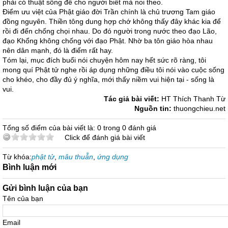
phải có thuật sống để cho người biết mà noi theo.
Điểm ưu việt của Phật giáo đời Trần chính là chủ trương Tam giáo
đồng nguyên. Thiền tông dung hợp chớ không thấy đây khác kia để
rồi đi đến chống chọi nhau. Do đó người trong nước theo đạo Lão,
đạo Khổng không chống với đạo Phật. Nhờ ba tôn giáo hòa nhau
nên dân mạnh, đó là điểm rất hay.
Tóm lại, mục đích buổi nói chuyện hôm nay hết sức rõ ràng, tôi
mong quí Phật tử nghe rồi áp dụng những điều tôi nói vào cuộc sống
cho khéo, cho đầy đủ ý nghĩa, mới thấy niềm vui hiện tại - sống là
vui.
Tác giả bài viết:
HT Thích Thanh Từ
Nguồn tin:
thuongchieu.net
Tổng số điểm của bài viết là: 0 trong 0 đánh giá
Click để đánh giá bài viết
Từ khóa:
phật tử
,
mâu thuẫn
,
ứng dụng
Bình luận mới
Gửi bình luận của bạn
Tên của bạn
Email