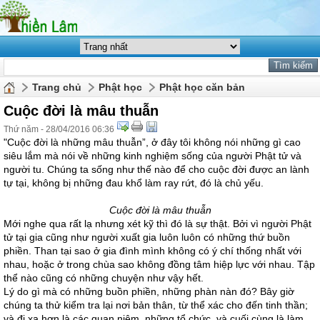
Trang chủ
Phật học
Phật học căn bản
Cuộc đời là mâu thuẫn
Thứ năm - 28/04/2016 06:36
"Cuộc đời là những mâu thuẫn”, ở đây tôi không nói những gì cao
siêu lắm mà nói về những kinh nghiệm sống của người Phật tử và
người tu. Chúng ta sống như thế nào để cho cuộc đời được an lành
tự tại, không bị những đau khổ làm ray rứt, đó là chủ yếu.
Cuộc đời là mâu thuẫn
Mới nghe qua rất lạ nhưng xét kỹ thì đó là sự thật. Bởi vì người Phật
tử tại gia cũng như người xuất gia luôn luôn có những thứ buồn
phiền. Than tại sao ở gia đình mình không có ý chí thống nhất với
nhau, hoặc ở trong chùa sao không đồng tâm hiệp lực với nhau. Tập
thể nào cũng có những chuyện như vậy hết.
Lý do gì mà có những buồn phiền, những phàn nàn đó? Bây giờ
chúng ta thử kiểm tra lại nơi bản thân, từ thể xác cho đến tinh thần;
và đi xa hơn là các quan niệm, những tổ chức, và cuối cùng là làm