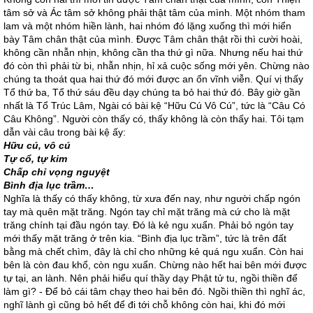
tâm sở và Ác tâm sở không phải thật tâm của mình. Một nhóm tham
lam và một nhóm hiền lành, hai nhóm đó lặng xuống thì mới hiển
bày Tâm chân thật của mình. Được Tâm chân thật rồi thì cười hoài,
không cần nhẫn nhịn, không cần tha thứ gì nữa. Nhưng nếu hai thứ
đó còn thì phải từ bi, nhẫn nhịn, hỉ xả cuộc sống mới yên. Chừng nào
chúng ta thoát qua hai thứ đó mới được an ổn vĩnh viễn. Quí vị thấy
Tổ thứ ba, Tổ thứ sáu đều dạy chúng ta bỏ hai thứ đó. Bây giờ gần
nhất là Tổ Trúc Lâm, Ngài có bài kệ “Hữu Cú Vô Cú”, tức là “Câu Có
Câu Không”. Người còn thấy có, thấy không là còn thấy hai. Tôi tạm
dẫn vài câu trong bài kệ ấy:
Hữu cú, vô cú
Tự cổ, tự kim
Chấp chỉ vọng nguyệt
Bình địa lục trầm…
Nghĩa là thấy có thấy không, từ xưa đến nay, như người chấp ngón
tay mà quên mặt trăng. Ngón tay chỉ mặt trăng mà cứ cho là mặt
trăng chính tại đầu ngón tay. Đó là kẻ ngu xuẩn. Phải bỏ ngón tay
mới thấy mặt trăng ở trên kia. “Bình địa lục trầm”, tức là trên đất
bằng mà chết chìm, đây là chỉ cho những kẻ quá ngu xuẩn. Còn hai
bên là còn đau khổ, còn ngu xuẩn. Chừng nào hết hai bên mới được
tự tại, an lành. Nên phải hiểu quí thầy dạy Phật tử tu, ngồi thiền để
làm gì? - Để bỏ cái tâm chạy theo hai bên đó. Ngồi thiền thì nghĩ ác,
nghĩ lành gì cũng bỏ hết để đi tới chỗ không còn hai, khi đó mới