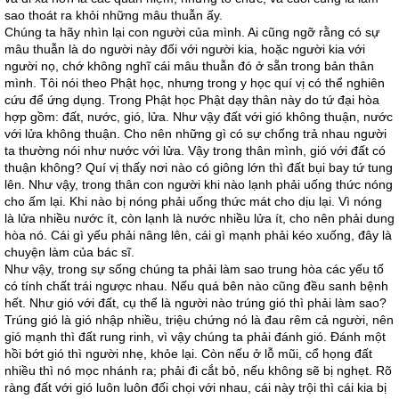
sao thoát ra khỏi những mâu thuẫn ấy.
Chúng ta hãy nhìn lại con người của mình. Ai cũng ngỡ rằng có sự
mâu thuẫn là do người này đối với người kia, hoặc người kia với
người nọ, chớ không nghĩ cái mâu thuẫn đó ở sẵn trong bản thân
mình. Tôi nói theo Phật học, nhưng trong y học quí vị có thể nghiên
cứu để ứng dụng. Trong Phật học Phật dạy thân này do tứ đại hòa
hợp gồm: đất, nước, gió, lửa. Như vậy đất với gió không thuận, nước
với lửa không thuận. Cho nên những gì có sự chống trả nhau người
ta thường nói như nước với lửa. Vậy trong thân mình, gió với đất có
thuận không? Quí vị thấy nơi nào có giông lớn thì đất bụi bay tứ tung
lên. Như vậy, trong thân con người khi nào lạnh phải uống thức nóng
cho ấm lại. Khi nào bị nóng phải uống thức mát cho dịu lại. Vì nóng
là lửa nhiều nước ít, còn lạnh là nước nhiều lửa ít, cho nên phải dung
hòa nó. Cái gì yếu phải nâng lên, cái gì mạnh phải kéo xuống, đây là
chuyện làm của bác sĩ.
Như vậy, trong sự sống chúng ta phải làm sao trung hòa các yếu tố
có tính chất trái ngược nhau. Nếu quá bên nào cũng đều sanh bệnh
hết. Như gió với đất, cụ thể là người nào trúng gió thì phải làm sao?
Trúng gió là gió nhập nhiều, triệu chứng nó là đau rêm cả người, nên
gió mạnh thì đất rung rinh, vì vậy chúng ta phải đánh gió. Đánh một
hồi bớt gió thì người nhẹ, khỏe lại. Còn nếu ở lỗ mũi, cổ họng đất
nhiều thì nó mọc nhánh ra; phải đi cắt bỏ, nếu không sẽ bị nghẹt. Rõ
ràng đất với gió luôn luôn đối chọi với nhau, cái này trội thì cái kia bị