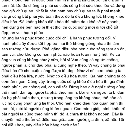
phải, không nên vì được phần mình mà mất lòng người thì gia đình
tan nát. Do đó chúng ta phải có cuộc sống hết sức khéo léo và đừng
bao giờ chủ quan. Nhất là bên nam hay chủ quan ta là phái mạnh,
cái gì cũng bắt phái yếu tuân theo, đó là điều không tốt, không khéo
điều hòa. Đã không khéo điều hòa thì mầm đau khổ sẽ nảy sanh,
nên đừng để bên nào bị thiệt thòi thì cuộc sống mới đi tới chỗ tốt
đẹp, an vui, hạnh phúc.
Nhưng hạnh phúc trong cuộc đời chỉ là hạnh phúc tương đối. Vì
hạnh phúc ấy được kết hợp bởi hai thứ không giống nhau thì làm
sao trường cửu được. Phải gắng điều hòa nên cuộc sống tạm an ổn,
tạm vui, chớ không có hạnh phúc nào hoàn toàn như ý hết. Kể cả
ông vua cũng không như ý nữa, bởi vì Vua cũng có người chống,
người phản lại chớ đâu phải ai cũng nghe theo. Vì vậy chúng ta phải
điều hòa để cho cuộc sống được tốt đẹp. Như vì nồi cơm chúng ta
phải điều hòa lửa, nước. Nhờ có điều hòa nước, lửa nên chúng ta có
cơm ăn ngon. Cũng vậy, trong cuộc sống khéo điều hòa thì gia đình
hạnh phúc, vợ chồng vui, con cái tốt. Đừng bao giờ nghĩ tưởng dùng
thế mạnh đàn áp người ta phải theo mình. Bởi vì khi người ta bị đàn
áp họ phải tuân theo, nhưng trong lòng họ không phục, thế nào có
lúc họ cũng phản ứng lại thôi. Cho nên khéo điều hòa quân bình thì
mới tốt, mới là người sống khôn ngoan. Còn mình giỏi, mình khôn rồi
bắt người ta cũng theo mình thì đó là chưa thật khôn ngoan. Đây là
chuyện mâu thuẫn và điều hòa giữa con người, gia đình, xã hội. Tôi
nói điều hòa, vậy điều hòa bằng cách nào?