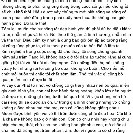
Đó là ba điều kiện để chúng ta điều hòa sự mâu thuẫn. Tuy khó
nhưng chúng ta phải ráng ứng dụng trong cuộc sống, nếu không ắt
sẽ chịu khổ thôi. Hiểu được vậy chúng ta mới biết sống và sống có
hạnh phúc, chớ đừng tranh phải quấy hơn thua thì không bao giờ
hạnh phúc. Đó là lẽ thật.
Tóm lại, muốn cho sự sống tốt đẹp bình yên thì phải đủ ba điều kiện:
từ bi, nhẫn nhục và hỉ xả. Nói theo thế gian là tình thương, nhẫn nhịn
và tha thứ. Điều cấm kỵ nhất là đừng bao giờ ôm ấp ảo tưởng rằng
ai cũng tùng phục ta, chìu theo ý muốn của ta hết. Đó là lầm to.
Kinh nghiệm trong cuộc sống đã cho thấy, tôi sống chung quanh
năm sáu trăm Tăng Ni, không bao giờ tôi dám ảo tưởng rằng ai cũng
giống hệt tôi và tôi nói ai cũng nghe. Có những điều họ nói không
vừa ý tôi, nhưng rồi tôi cũng bỏ qua, không có buồn. Chớ nếu mỗi
chút mỗi buồn thì chắc tôi chết sớm lắm. Thôi thì việc gì cũng bỏ
qua, miễn họ tu được là tốt.
Vì vậy quí Phật tử nhớ, vợ chồng có gì trái ý nhau nên bỏ qua, miễn
gia đình bình yên, con cái học hành đàng hoàng, khôn lớn nên người
là được rồi, những gì riêng tư thì bỏ qua hết. Vì việc chung nên bỏ
cái riêng thì sẽ được an ổn. Ở trong gia đình chẳng những vợ chồng
không giống nhau mà cha mẹ, con cái cũng không giống nhau.
Muốn được bình yên vui vẻ thì trên dưới cũng phải điều hòa. Cái khổ
là cha mẹ không bao giờ nhịn con. Con có chịu nhịn hay không chịu
nhịn cha mẹ thôi, chớ cha mẹ không bao giờ nhịn con, mà chắc gì
cha mẹ đã trúng một trăm phần trăm. Bởi vì người ta cứ cho rằng