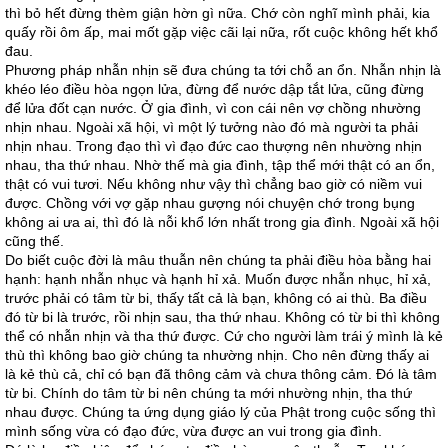
thì bỏ hết đừng thèm giận hờn gì nữa. Chớ còn nghĩ mình phải, kia
quấy rồi ôm ấp, mai mốt gặp việc cãi lại nữa, rốt cuộc không hết khổ
đau.
Phương pháp nhẫn nhịn sẽ đưa chúng ta tới chỗ an ổn. Nhẫn nhịn là
khéo léo điều hòa ngọn lửa, đừng để nước dập tắt lửa, cũng đừng
để lửa đốt cạn nước. Ở gia đình, vì con cái nên vợ chồng nhường
nhịn nhau. Ngoài xã hội, vì một lý tưởng nào đó mà người ta phải
nhịn nhau. Trong đạo thì vì đạo đức cao thượng nên nhường nhịn
nhau, tha thứ nhau. Nhờ thế mà gia đình, tập thể mới thật có an ổn,
thật có vui tươi. Nếu không như vậy thì chẳng bao giờ có niềm vui
được. Chồng với vợ gặp nhau gượng nói chuyện chớ trong bụng
không ai ưa ai, thì đó là nỗi khổ lớn nhất trong gia đình. Ngoài xã hội
cũng thế.
Do biết cuộc đời là mâu thuẫn nên chúng ta phải điều hòa bằng hai
hạnh: hạnh nhẫn nhục và hạnh hỉ xả. Muốn được nhẫn nhục, hỉ xả,
trước phải có tâm từ bi, thấy tất cả là bạn, không có ai thù. Ba điều
đó từ bi là trước, rồi nhịn sau, tha thứ nhau. Không có từ bi thì không
thể có nhẫn nhịn và tha thứ được. Cứ cho người làm trái ý mình là kẻ
thù thì không bao giờ chúng ta nhường nhịn. Cho nên đừng thấy ai
là kẻ thù cả, chỉ có bạn đã thông cảm và chưa thông cảm. Đó là tâm
từ bi. Chính do tâm từ bi nên chúng ta mới nhường nhịn, tha thứ
nhau được. Chúng ta ứng dụng giáo lý của Phật trong cuộc sống thì
mình sống vừa có đạo đức, vừa được an vui trong gia đình.