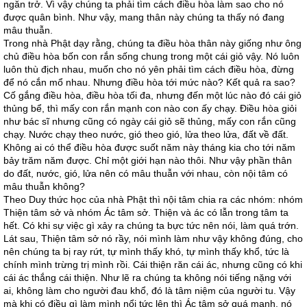
ngăn trở. Vì vậy chúng ta phải tìm cách điều hòa làm sao cho nó
được quân bình. Như vậy, mang thân này chúng ta thấy nó đang
mâu thuẫn.
Trong nhà Phật dạy rằng, chúng ta điều hòa thân này giống như ông
chủ điều hòa bốn con rắn sống chung trong một cái giỏ vậy. Nó luôn
luôn thù địch nhau, muốn cho nó yên phải tìm cách điều hòa, đừng
để nó cắn mổ nhau. Nhưng điều hòa tới mức nào? Kết quả ra sao?
Cố gắng điều hòa, điều hòa tối đa, nhưng đến một lúc nào đó cái giỏ
thủng bể, thì mấy con rắn mạnh con nào con ấy chạy. Điều hòa giỏi
như bác sĩ nhưng cũng có ngày cái giỏ sẽ thủng, mấy con rắn cũng
chạy. Nước chạy theo nước, gió theo gió, lửa theo lửa, đất về đất.
Không ai có thể điều hòa được suốt năm này tháng kia cho tới năm
bảy trăm năm được. Chỉ một giới hạn nào thôi. Như vậy phần thân
do đất, nước, gió, lửa nên có mâu thuẫn với nhau, còn nội tâm có
mâu thuẫn không?
Theo Duy thức học của nhà Phật thì nội tâm chia ra các nhóm: nhóm
Thiện tâm sở và nhóm Ác tâm sở. Thiện và ác có lẫn trong tâm ta
hết. Có khi sự việc gì xảy ra chúng ta bực tức nên nói, làm quá trớn.
Lát sau, Thiện tâm sở nó rầy, nói mình làm như vậy không đúng, cho
nên chúng ta bị ray rứt, tự mình thấy khó, tự mình thấy khổ, tức là
chính mình trừng trị mình rồi. Cái thiện răn cái ác, nhưng cũng có khi
cái ác thắng cái thiện. Như lẽ ra chúng ta không nói tiếng nặng với
ai, không làm cho người đau khổ, đó là tâm niệm của người tu. Vậy
mà khi có điều gì làm mình nổi tức lên thì Ác tâm sở quá mạnh, nó