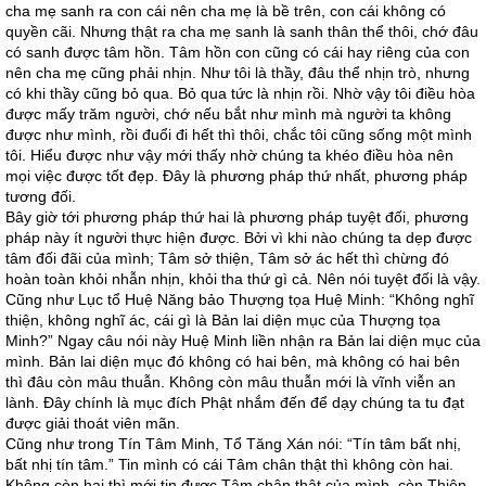
cha mẹ sanh ra con cái nên cha mẹ là bề trên, con cái không có
quyền cãi. Nhưng thật ra cha mẹ sanh là sanh thân thể thôi, chớ đâu
có sanh được tâm hồn. Tâm hồn con cũng có cái hay riêng của con
nên cha mẹ cũng phải nhịn. Như tôi là thầy, đâu thể nhịn trò, nhưng
có khi thầy cũng bỏ qua. Bỏ qua tức là nhịn rồi. Nhờ vậy tôi điều hòa
được mấy trăm người, chớ nếu bắt như mình mà người ta không
được như mình, rồi đuổi đi hết thì thôi, chắc tôi cũng sống một mình
tôi. Hiểu được như vậy mới thấy nhờ chúng ta khéo điều hòa nên
mọi việc được tốt đẹp. Đây là phương pháp thứ nhất, phương pháp
tương đối.
Bây giờ tới phương pháp thứ hai là phương pháp tuyệt đối, phương
pháp này ít người thực hiện được. Bởi vì khi nào chúng ta dẹp được
tâm đối đãi của mình; Tâm sở thiện, Tâm sở ác hết thì chừng đó
hoàn toàn khỏi nhẫn nhịn, khỏi tha thứ gì cả. Nên nói tuyệt đối là vậy.
Cũng như Lục tổ Huệ Năng bảo Thượng tọa Huệ Minh: “Không nghĩ
thiện, không nghĩ ác, cái gì là Bản lai diện mục của Thượng tọa
Minh?” Ngay câu nói này Huệ Minh liền nhận ra Bản lai diện mục của
mình. Bản lai diện mục đó không có hai bên, mà không có hai bên
thì đâu còn mâu thuẫn. Không còn mâu thuẫn mới là vĩnh viễn an
lành. Đây chính là mục đích Phật nhắm đến để dạy chúng ta tu đạt
được giải thoát viên mãn.
Cũng như trong Tín Tâm Minh, Tổ Tăng Xán nói: “Tín tâm bất nhị,
bất nhị tín tâm.” Tin mình có cái Tâm chân thật thì không còn hai.
Không còn hai thì mới tin được Tâm chân thật của mình, còn Thiện