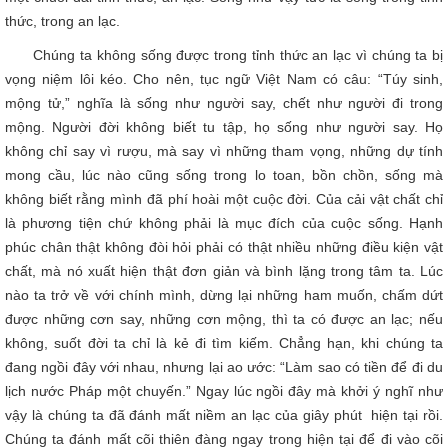
thức, trong an lạc.
Chúng ta không sống được trong tỉnh thức an lạc vì chúng ta bị
vọng niệm lôi kéo. Cho nên, tục ngữ Việt Nam có câu: “Túy sinh,
mộng tử,” nghĩa là sống như người say, chết như người đi trong
mộng. Người đời không biết tu tập, họ sống như người say. Họ
không chỉ say vì rượu, mà say vì những tham vọng, những dự tính
mong cầu, lúc nào cũng sống trong lo toan, bồn chồn, sống mà
không biết rằng mình đã phí hoài một cuộc đời. Của cải vật chất chỉ
là phương tiện chứ không phải là mục đích của cuộc sống. Hạnh
phúc chân thật không đòi hỏi phải có thật nhiều những điều kiện vật
chất, mà nó xuất hiện thật đơn giản và bình lặng trong tâm ta. Lúc
nào ta trở về với chính mình, dừng lại những ham muốn, chấm dứt
được những cơn say, những cơn mộng, thì ta có được an lạc; nếu
không, suốt đời ta chỉ là kẻ đi tìm kiếm. Chẳng hạn, khi chúng ta
đang ngồi đây với nhau, nhưng lại ao ước: “Làm sao có tiền để đi du
lịch nước Pháp một chuyến.” Ngay lúc ngồi đây mà khởi ý nghĩ như
vậy là chúng ta đã đánh mất niềm an lạc của giây phút hiện tại rồi.
Chúng ta đánh mất cõi thiên đàng ngay trong hiện tại để đi vào cõi