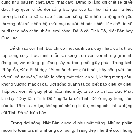
cũng như sau khi chết. Đức Phật dạy: “Đừng lo lắng khi chết sẽ đi về
đâu. Hãy quán chiếu đời sống bây giờ của ta như thế nào, ta biết
tương lai của ta sẽ ra sao.” Lúc còn sống, tâm hồn ta rộng mở yêu
thương, đối xử nhân hậu với mọi người thỉ hẳn nhiên lúc chết ta sẽ
ra đi theo nẻo chân, thiện, tươi sáng. Đó là cõi Tịnh Độ, Niết Bàn hay
Cực Lạc.
Để đi vào cõi Tịnh Độ, chỉ có một cánh cửa duy nhất, đó là thực
tập sống có ý thức minh mẫn và sống trọn vẹn với những gì mình
đang có, với những gì đang xảy ra trong mỗi giây phút. Trong kinh
Pháp Ấn, Đức Phật dạy: “Ai muốn được giải thoát, hãy sống với tâm
vô trú, vô nguyện,” nghĩa là sống một cách an vui, không mong cầu,
không vướng mắc gì cả. Đời sống quanh ta có biết bao điều kỳ diệu.
Tiếp xúc với mỗi giây phút mầu nhiệm ấy, ta sẽ có an lạc. Đức Phật
lại dạy: “Duy tâm Tịnh Độ,” nghĩa là cõi Tịnh Độ ở ngay trong tâm
của ta. Tâm ta an lạc, không có những lo âu, mong cầu thì tự động
cõi Tịnh Độ sẽ hiển bày.
Trong đời sống, Niết Bàn được ví như mặt trăng. Nhũng phiền
muộn lo toan tựa như những đợt sóng. Trăng đẹp như thế đó, nhưng