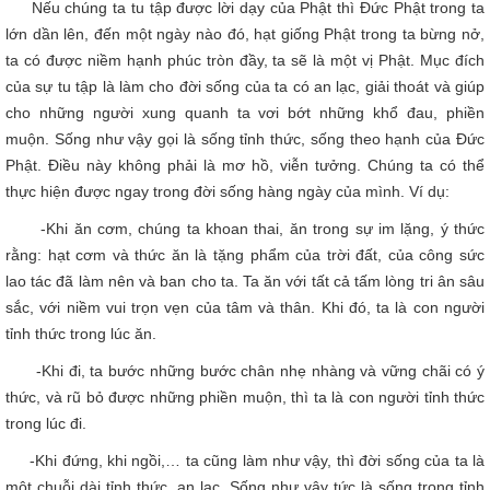
Nếu chúng ta tu tập được lời dạy của Phật thì Đức Phật trong ta
lớn dần lên, đến một ngày nào đó, hạt giống Phật trong ta bừng nở,
ta có được niềm hạnh phúc tròn đầy, ta sẽ là một vị Phật. Mục đích
của sự tu tập là làm cho đời sống của ta có an lạc, giải thoát và giúp
cho những người xung quanh ta vơi bớt những khổ đau, phiền
muộn. Sống như vậy gọi là sống tỉnh thức, sống theo hạnh của Đức
Phật. Điều này không phải là mơ hồ, viễn tưởng. Chúng ta có thể
thực hiện được ngay trong đời sống hàng ngày của mình. Ví dụ:
-Khi ăn cơm, chúng ta khoan thai, ăn trong sự im lặng, ý thức
rằng: hạt cơm và thức ăn là tặng phẩm của trời đất, của công sức
lao tác đã làm nên và ban cho ta. Ta ăn với tất cả tấm lòng tri ân sâu
sắc, với niềm vui trọn vẹn của tâm và thân. Khi đó, ta là con người
tỉnh thức trong lúc ăn.
-Khi đi, ta bước những bước chân nhẹ nhàng và vững chãi có ý
thức, và rũ bỏ được những phiền muộn, thì ta là con người tỉnh thức
trong lúc đi.
-Khi đứng, khi ngồi,… ta cũng làm như vậy, thì đời sống của ta là
một chuỗi dài tỉnh thức, an lạc. Sống như vậy tức là sống trong tỉnh