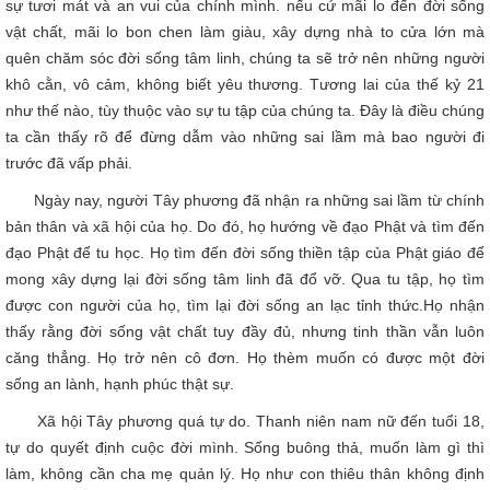
sự tươi mát và an vui của chính mình. nếu cứ mãi lo đến đời sống
vật chất, mãi lo bon chen làm giàu, xây dựng nhà to cửa lớn mà
quên chăm sóc đời sống tâm linh, chúng ta sẽ trở nên những người
khô cằn, vô cảm, không biết yêu thương. Tương lai của thế kỷ 21
như thế nào, tùy thuộc vào sự tu tập của chúng ta. Đây là điều chúng
ta cần thấy rõ để đừng dẫm vào những sai lầm mà bao người đi
trước đã vấp phải.
Ngày nay, người Tây phương đã nhận ra những sai lầm từ chính
bản thân và xã hội của họ. Do đó, họ hướng về đạo Phật và tìm đến
đạo Phật để tu học. Họ tìm đến đời sống thiền tập của Phật giáo để
mong xây dựng lại đời sống tâm linh đã đổ vỡ. Qua tu tập, họ tìm
được con người của họ, tìm lại đời sống an lạc tỉnh thức.Họ nhận
thấy rằng đời sống vật chất tuy đầy đủ, nhưng tinh thần vẫn luôn
căng thẳng. Họ trở nên cô đơn. Họ thèm muốn có được một đời
sống an lành, hạnh phúc thật sự.
Xã hội Tây phương quá tự do. Thanh niên nam nữ đến tuổi 18,
tự do quyết định cuộc đời mình. Sống buông thả, muốn làm gì thì
làm, không cần cha mẹ quản lý. Họ như con thiêu thân không định