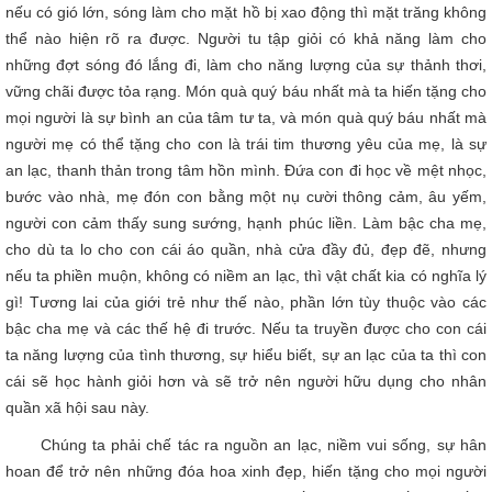
nếu có gió lớn, sóng làm cho mặt hồ bị xao động thì mặt trăng không
thể nào hiện rõ ra được. Người tu tập giỏi có khả năng làm cho
những đợt sóng đó lắng đi, làm cho năng lượng của sự thảnh thơi,
vững chãi được tỏa rạng. Món quà quý báu nhất mà ta hiến tặng cho
mọi người là sự bình an của tâm tư ta, và món quà quý báu nhất mà
người mẹ có thể tặng cho con là trái tim thương yêu của mẹ, là sự
an lạc, thanh thản trong tâm hồn mình. Đứa con đi học về mệt nhọc,
bước vào nhà, mẹ đón con bằng một nụ cười thông cảm, âu yếm,
người con cảm thấy sung sướng, hạnh phúc liền. Làm bậc cha mẹ,
cho dù ta lo cho con cái áo quần, nhà cửa đầy đủ, đẹp đẽ, nhưng
nếu ta phiền muộn, không có niềm an lạc, thì vật chất kia có nghĩa lý
gì! Tương lai của giới trẻ như thế nào, phần lớn tùy thuộc vào các
bậc cha mẹ và các thế hệ đi trước. Nếu ta truyền được cho con cái
ta năng lượng của tình thương, sự hiểu biết, sự an lạc của ta thì con
cái sẽ học hành giỏi hơn và sẽ trở nên người hữu dụng cho nhân
quần xã hội sau này.
Chúng ta phải chế tác ra nguồn an lạc, niềm vui sống, sự hân
hoan để trở nên những đóa hoa xinh đẹp, hiến tặng cho mọi người