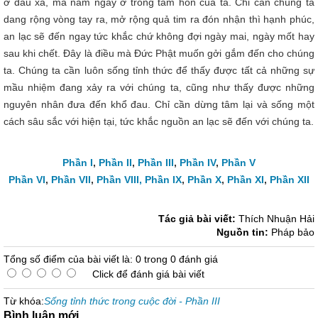
ở đâu xa, mà nằm ngay ở trong tâm hồn của ta. Chỉ cần chúng ta
dang rộng vòng tay ra, mở rộng quả tim ra đón nhận thì hạnh phúc,
an lạc sẽ đến ngay tức khắc chứ không đợi ngày mai, ngày mốt hay
sau khi chết. Đây là điều mà Đức Phật muốn gởi gắm đến cho chúng
ta. Chúng ta cần luôn sống tỉnh thức để thấy được tất cả những sự
mầu nhiệm đang xảy ra với chúng ta, cũng như thấy được những
nguyên nhân đưa đến khổ đau. Chỉ cần dừng tâm lại và sống một
cách sâu sắc với hiện tại, tức khắc nguồn an lạc sẽ đến với chúng ta.
Phần I
,
Phần II
,
Phần III
,
Phần IV
,
Phần V
Phần VI
,
Phần VII
,
Phần VIII,
Phần IX
,
Phần X
,
Phần XI
,
Phần XII
Tác giả bài viết:
Thích Nhuận Hải
Nguồn tin:
Pháp bảo
Tổng số điểm của bài viết là: 0 trong 0 đánh giá
Click để đánh giá bài viết
Từ khóa:
Sống tỉnh thức trong cuộc đời - Phần III
Bình luận mới