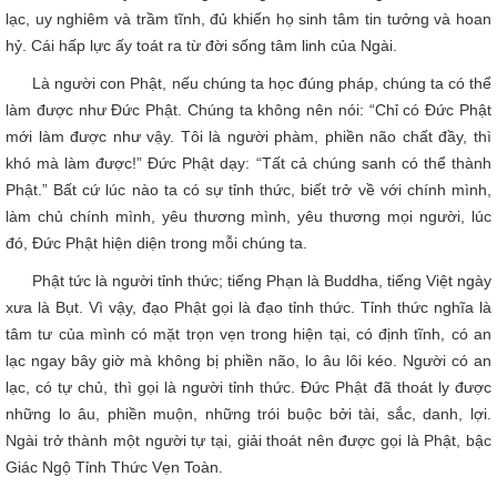
lạc, uy nghiêm và trầm tĩnh, đủ khiến họ sinh tâm tin tưởng và hoan
hỷ. Cái hấp lực ấy toát ra từ đời sống tâm linh của Ngài.
Là người con Phật, nếu chúng ta học đúng pháp, chúng ta có thể
làm được như Đức Phật. Chúng ta không nên nói: “Chỉ có Đức Phật
mới làm được như vậy. Tôi là người phàm, phiền não chất đầy, thì
khó mà làm được!” Đức Phật dạy: “Tất cả chúng sanh có thể thành
Phật.” Bất cứ lúc nào ta có sự tỉnh thức, biết trở về với chính mình,
làm chủ chính mình, yêu thương mình, yêu thương mọi người, lúc
đó, Đức Phật hiện diện trong mỗi chúng ta.
Phật tức là người tỉnh thức; tiếng Phạn là Buddha, tiếng Việt ngày
xưa là Bụt. Vì vậy, đạo Phật gọi là đạo tỉnh thức. Tỉnh thức nghĩa là
tâm tư của mình có mặt trọn vẹn trong hiện tại, có định tĩnh, có an
lạc ngay bây giờ mà không bị phiền não, lo âu lôi kéo. Người có an
lạc, có tự chủ, thì gọi là người tỉnh thức. Đức Phật đã thoát ly được
những lo âu, phiền muộn, những trói buộc bởi tài, sắc, danh, lợi.
Ngài trở thành một người tự tại, giải thoát nên được gọi là Phật, bậc
Giác Ngộ Tỉnh Thức Vẹn Toàn.