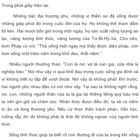
Trong phút giây hiện tại.
Những bậc đại trượng phu, những vị thiền sư đã sống được
những giây phút đó trong cuộc đời của họ. Họ không thể tham đắm
lôi kéo. Hai mươi bốn giờ trong một ngày, họ sản xuất năng lượng an
lạc, năng lượng tỉnh thức, năng lượng của Từ-Bi-Hỷ-Xả. Cho nên,
kinh Pháp cú nói: “Thà sống một ngày mà thấy được diệu pháp, còn
hơn sống một trăm năm trong khổ đau, thất niệm.”
Nhiều người thường than: “Con là nợ, vợ là oan gia, cửa nhà là
nghiệp báo.” Nói như vậy vì quá khổ đau trong cuộc sống gia đình và
vì không biết tu tập để vượt thoát. Nói vậy là không phải! Khi trước,
hai người yêu nhau đâu có nói như vậy. Tại sao ta không nghĩ rằng:
vợ, con, những người thân của ta là gia tài thiêng liêng quý báu mà
ta nên gìn giữ và chăm sóc. Nhận thức được điều đó, ta sẽ có niềm
tri ân và lòng thương yêu. Nếu cứ than thân trách phận, hằn học,
ruồng rẫy, thì đó không phải là thái độ không ngoan của người tỉnh
thức.
Sống tỉnh thức giúp ta biết rõ con đường đi của ta trong khi sống