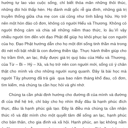
hướng tự lao vào cuộc sống, chỉ biết thỏa mãn những thôi thúc,
những đòi hỏi thấp hèn. Họ đánh mất gốc rễ gia đình, những giá trị
truyền thống giữa cha mẹ con cái cũng như tình bằng hữu. Họ trở
nên một hòn đảo cô đơn, không có người Hiểu và Thương. Không có
người thông cảm và chia sẽ những niềm thao thức, lo âu.Vì vậy
nhiều người tìm đến với đạo Phật để giúp họ khôi phục lại con người
của họ. Đạo Phật hướng dẫn cho họ một đời sống tinh thần mà trong
đó nét nổi bật nhất là con đường thiền tập. Thực hành thiền giúp cho
họ trầm tĩnh, an lạc, thấy được giá trị quý báu của Hiểu và Thương,
của Từ – Bi – Hỷ – Xả, và họ trở nên con người mới, sống có ý chân
thật cho mình và cho những người xung quanh. Đây là bài học mà
người Tây phương đã trả giá qua bao năm tháng khổ đau, cô đơn,
tìm kiếm, mà chúng ta cần học hỏi và ghi nhớ.
Chúng ta cần phải định hướng cho đường đi của mình và đường
đi của thế hệ trẻ, chỉ bày cho họ nhìn thấy đâu là hạnh phúc đích
thực, đâu là hạnh phúc giả tạo. Đây là điều mà chúng ta cần nhận
thức rõ và đặt mình cho một quyết tâm để sống an lạc, hạnh phúc
cho bản thân, cho gia đình và xã hội. Hạnh phúc, an lạc không nằm