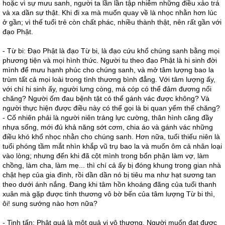
hoặc vì sự mưu sanh, người ta lần lần tập nhiễm những điều xảo trá
và xa dần sự thật. Khi đi xa mà muốn quay về là nhọc nhằn hơn lúc
ở gần; vì thế tuổi trẻ còn chất phác, nhiều thành thật, nên rất gần với
đạo Phật.
- Từ bi: Đạo Phật là đạo Từ bi, là đạo cứu khổ chúng sanh bằng mọi
phương tiện và mọi hình thức. Người tu theo đạo Phật là hi sinh đời
mình để mưu hạnh phúc cho chúng sanh, và mở tâm lượng bao la
trùm tất cả mọi loài trong tình thương bình đẳng. Với tâm lượng ấy,
với chí hi sinh ấy, người lưng còng, má cóp có thể đảm đương nổi
chăng? Người ốm đau bệnh tật có thể gánh vác được không? Và
người thực hiện được điều này có thể gọi là bi quan yếm thế chăng?
- Cố nhiên phải là người niên tráng lực cường, thân hình căng đầy
nhựa sống, mới đủ khả năng sớt cơm, chia áo và gánh vác những
điều khó khổ nhọc nhằn cho chúng sanh. Hơn nữa, tuổi thiếu niên là
tuổi phóng tầm mắt nhìn khắp vũ trụ bao la và muốn ôm cả nhân loại
vào lòng; nhưng đến khi đã cột mình trong bổn phận làm vợ, làm
chồng, làm cha, làm mẹ... thì chí cả ấy bị đóng khung trong gian nhà
chật hẹp của gia đình, rồi dần dần nó bị tiêu ma như hạt sương tan
theo dưới ánh nắng. Đang khi tâm hồn khoáng đãng của tuổi thanh
xuân mà gặp được tình thương vô bờ bến của tâm lượng Từ bi thì,
ôi! sung sướng nào hơn nữa?
- Tinh tấn: Phật quả là một quả vị vô thượng. Người muốn đạt được