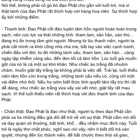
Nói thế, không phải cố gò bó đạo Phật cho gần với tuổi trẻ, mà vì
thật tánh của đạo Phật rất thích hợp với hàng hoa niên. Sự thích hợp
ấy bởi những điểm:
- Thanh tịnh: Đạo Phật cốt đào luyện tâm hồn người hoàn toàn trong
sạch, nên cực lực sa thải những tính: tham lam, sân hận, oán thù...
đang trú ẩn trong tâm giới người. Nhưng từ lúc thanh niên, người ta
phải cất mình ra khỏi cổng nhà cha mẹ, bắt tay vào việc cạnh tranh,
chiến đấu với đời, từ đó những tánh xấu, tham lam, sân hận... càng
ngày tập nhiễm càng sâu, đến đen tối cả tâm hồn. Lúc tuổi già muốn
gột rửa nó là cả một sự khó khăn. Như chiếc áo trắng đã nhuộm
chàm, muốn giặt tẩy trắng lại không phải là việc dễ. Trái lại, tuổi thiếu
niên tâm hồn còn trong trắng, những tánh xấu nếu có, cũng chỉ một
vài điểm nhỏ thôi. Nếu họ sớm biết thức tỉnh quyết tâm tẩy trừ thì rất
dễ dàng, như chiếc áo trắng vừa vấy vài vết nhơ, giặt tẩy rất mau
sạch. Vì thế tuổi thiếu niên rất thích hợp với đức thanh tịnh của đạo
Phật.
- Chân thật: Đạo Phật là đạo như thật, người tu theo đạo Phật cần
phải xa lìa những điều giả dối để trở về với sự thật. Phật cấm nói dối
và dạy quán vô thường, bất tịnh, khổ... đều nhắm mục đích này. Tuổi
trẻ là ngây thơ chất phác, nghĩ sao nói vậy, nên ít biết dối trá xảo
quyệt; nhưng đến lúc thành niên, để bắt chước theo thói xã giao,