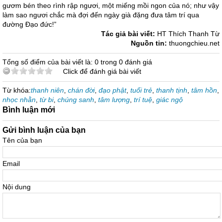
gươm bén theo rình rập ngươi, một miếng mồi ngon của nó; như vậy
làm sao ngươi chắc mà đợi đến ngày già đặng đưa tâm trí qua
đường Đạo đức!”
Tác giả bài viết:
HT Thích Thanh Từ
Nguồn tin:
thuongchieu.net
Tổng số điểm của bài viết là: 0 trong 0 đánh giá
Click để đánh giá bài viết
Từ khóa:
thanh niên
,
chán đời
,
đạo phật
,
tuổi trẻ
,
thanh tịnh
,
tâm hồn
,
nhọc nhằn
,
từ bi
,
chúng sanh
,
tâm lượng
,
trí tuệ
,
giác ngộ
Bình luận mới
Gửi bình luận của bạn
Tên của bạn
Email
Nội dung