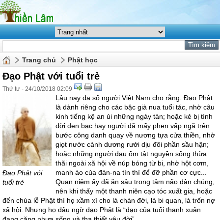
Trang chủ
Phật học
Đạo Phật với tuổi trẻ
Thứ tư - 24/10/2018 02:09
Lâu nay đa số người Việt Nam cho rằng: Đạo Phật
là dành riêng cho các bậc già nua tuổi tác, nhờ câu
kinh tiếng kệ an ủi những ngày tàn; hoặc kẻ bị tình
đời đen bạc hay người đã mấy phen vấp ngã trên
bước công danh quay về nương tựa cửa thiền, nhờ
giọt nước cành dương rưới dịu đôi phần sầu hận;
hoặc những người đau ốm tật nguyền sống thừa
thãi ngoài xã hội về núp bóng từ bi, nhờ hột cơm,
manh áo của đàn-na tín thí để đỡ phần cơ cực...
Đạo Phật với
Quan niệm ấy đã ăn sâu trong tâm não dân chúng,
tuổi trẻ
nên khi thấy một thanh niên cạo tóc xuất gia, hoặc
đến chùa lễ Phật thì họ xầm xì cho là chán đời, là bi quan, là trốn nợ
xã hội. Nhưng họ đâu ngờ đạo Phật là “đạo của tuổi thanh xuân
đang căng nhựa sống và tha thiết yêu đời”.