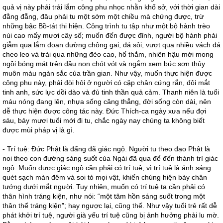
quả vị này phải trải lắm công phu nhọc nhằn khổ sở, với thời gian dài
đằng đẵng, đâu phải tu một sớm một chiều mà chứng được, trừ
những bậc Bồ-tát thị hiện. Công trình tu tập như một bộ hành trèo
núi cao mấy mươi cây số; muốn đến được đỉnh, người bộ hành phải
giẫm qua lắm đoạn đường chông gai, đá sỏi, vượt qua nhiều vách đá
cheo leo và trải qua những đèo cao, hố thẳm, nhiên hậu mới mong
ngồi bóng mát trên đầu non chót vót và ngắm xem bức sơn thủy
muôn màu ngàn sắc của trần gian. Như vậy, muốn thực hiện được
công phu này, phải đòi hỏi ở người có cặp chân cứng rắn, đôi mắt
tinh anh, sức lực dồi dào và đủ tinh thần quả cảm. Thanh niên là tuổi
máu nóng đang lên, nhựa sống căng thẳng, đời sống còn dài, nên
dễ thực hiện được công tác này. Đức Thích-ca ngày xưa nếu đợi
sáu, bảy mươi tuổi mới đi tu, chắc ngày nay chúng ta không biết
được mùi pháp vị là gì.
- Trí tuệ: Đức Phật là đấng đã giác ngộ. Người tu theo đạo Phật là
noi theo con đường sáng suốt của Ngài đã qua để đến thành trì giác
ngộ. Muốn được giác ngộ cần phải có trí tuệ, vì trí tuệ là ánh sáng
quét sạch màn đêm và soi tỏ mọi vật, khiến chúng hiện bày chân
tướng dưới mắt người. Tuy nhiên, muốn có trí tuệ ta cần phải có
thân hình tráng kiện, như nói: “một tâm hồn sáng suốt trong một
thân thể tráng kiện”; hay ngược lại, cũng thế. Như vậy tuổi trẻ rất dễ
phát khởi trí tuệ, người già yếu trí tuệ cũng bị ảnh hưởng phải lu mờ.