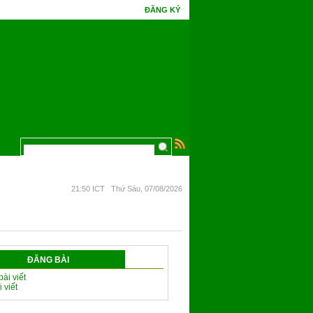
ĐĂNG KÝ
 thức, hoa Ưu Đàm mấy kiếp đâm bông.
21:50 ICT Thứ Sáu, 07/08/2026
ĐĂNG BÀI
bài viết
 viết