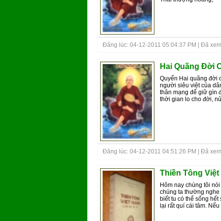
Đăng lúc: 04-12-2011 05:04:37 PM | Đã xem
Hai Quãng Đời C
Quyển Hai quãng đời củ
người siêu việt của dâ
thân mạng để giữ gìn 
thời gian lo cho đời, 
Đăng lúc: 04-12-2011 04:51:26 PM | Đã xem
Thiền Tông Việt
Hôm nay chúng tôi nói 
chúng ta thường nghe n
biết tu có thể sống h
lại rất quí cái tâm. N