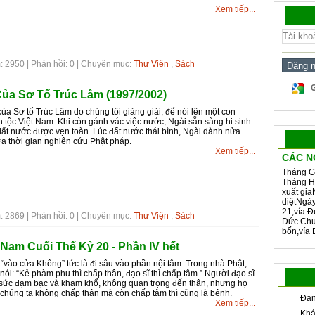
Xem tiếp...
: 2950 | Phản hồi: 0 | Chuyên mục:
Thư Viện
,
Sách
ủa Sơ Tổ Trúc Lâm (1997/2002)
a Sơ tổ Trúc Lâm do chúng tôi giảng giải, để nói lên một con
n tộc Việt Nam. Khi còn gánh vác việc nước, Ngài sẵn sàng hi sinh
đất nước được vẹn toàn. Lúc đất nước thái bình, Ngài dành nửa
nửa thời gian nghiên cứu Phật pháp.
Xem tiếp...
CÁC N
Tháng G
Tháng H
xuất gia
diệtNgà
21,vía Đ
: 2869 | Phản hồi: 0 | Chuyên mục:
Thư Viện
,
Sách
Đức Chu
bốn,vía 
 Nam Cuối Thế Kỷ 20 - Phần IV hết
“vào cửa Không” tức là đi sâu vào phần nội tâm. Trong nhà Phật,
ói: “Kẻ phàm phu thì chấp thân, đạo sĩ thì chấp tâm.” Người đạo sĩ
ết sức đạm bạc và kham khổ, không quan trọng đến thân, nhưng họ
ếu chúng ta không chấp thân mà còn chấp tâm thì cũng là bệnh.
Đan
Xem tiếp...
Khá