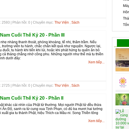
Máy
Hôm
Thá
: 2593 | Phản hồi: 0 | Chuyên mục:
Thư Viện
,
Sách
Tổn
Nam Cuối Thế Kỷ 20 - Phần III
tu nhẹ nhàng thanh thoát, phóng khoáng, tế nhị, thâm trầm. Nếu
, trường viễn tu hành, chắc chắn kết quả như nguyện. Ngược lại,
đuối, tu hành khi tiến khi lùi, hoặc khi phát hứng tu quên ăn bỏ
ếng cả tháng chẳng nhớ công phu. Những người như thế mà tu thiền
ệnh dưới đây:
Xem tiếp...
: 2725 | Phản hồi: 0 | Chuyên mục:
Thư Viện
,
Sách
 Nam Cuối Thế Kỷ 20 - Phần II
ật khác cái nhìn của Phật tử thường. Mọi người Phật tử đều thừa
i Ấn Độ, sanh ra từ cung vua Tịnh Phạn, có đủ ba mươi hai tướng
i xuất gia tu thành Phật, hiệu Thích-ca Mâu-ni. Song Thiền tông
Xem tiếp...