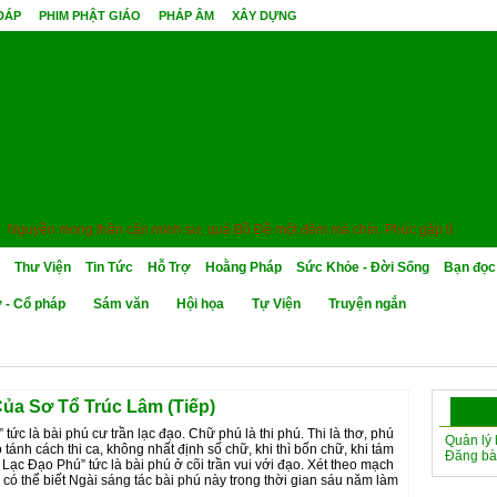
 ĐÁP
PHIM PHẬT GIÁO
PHÁP ÂM
XÂY DỰNG
Nguyền mong thân cận minh sư, quả Bồ Đề một đêm mà chín. Phúc gặp tình cờ tri
Thư Viện
Tin Tức
Hỗ Trợ
Hoằng Pháp
Sức Khỏe - Đời Sống
Bạn đọc
ơ - Cổ pháp
Sám văn
Hội họa
Tự Viện
Truyện ngắn
ủa Sơ Tổ Trúc Lâm (Tiếp)
ức là bài phú cư trần lạc đạo. Chữ phú là thi phú. Thi là thơ, phú
Quản lý 
 tánh cách thi ca, không nhất định số chữ, khi thì bốn chữ, khi tám
Đăng bài
Lạc Đạo Phú” tức là bài phú ở cõi trần vui với đạo. Xét theo mạch
 có thể biết Ngài sáng tác bài phú này trong thời gian sáu năm làm