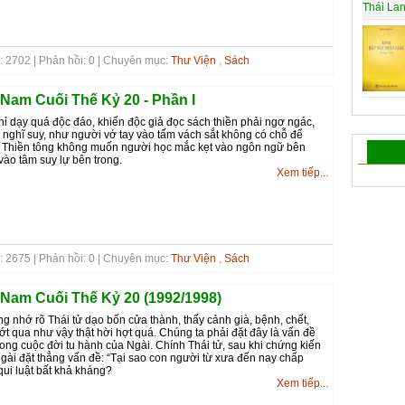
: 2702 | Phản hồi: 0 | Chuyên mục:
Thư Viện
,
Sách
 Nam Cuối Thế Kỷ 20 - Phần I
chỉ dạy quá độc đáo, khiến độc giả đọc sách thiền phải ngơ ngác,
 nghĩ suy, như người vớ tay vào tấm vách sắt không có chỗ để
u Thiền tông không muốn người học mắc kẹt vào ngôn ngữ bên
vào tâm suy lự bên trong.
Xem tiếp...
: 2675 | Phản hồi: 0 | Chuyên mục:
Thư Viện
,
Sách
 Nam Cuối Thế Kỷ 20 (1992/1998)
ũng nhớ rõ Thái tử dạo bốn cửa thành, thấy cảnh già, bệnh, chết,
hớt qua như vậy thật hời hợt quá. Chúng ta phải đặt đây là vấn đề
trong cuộc đời tu hành của Ngài. Chính Thái tử, sau khi chứng kiến
Ngài đặt thẳng vấn đề: “Tại sao con người từ xưa đến nay chấp
qui luật bất khả kháng?
Xem tiếp...