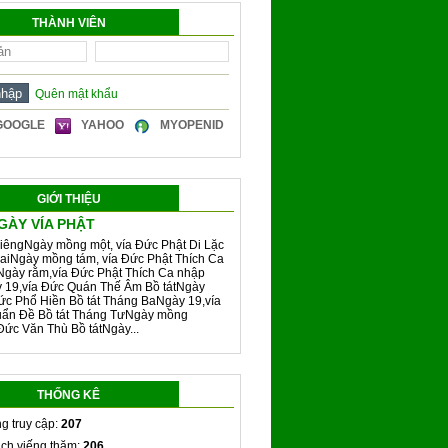
THÀNH VIÊN
Quên mật khẩu
GOOGLE
YAHOO
MYOPENID
GIỚI THIỆU
GÀY VÍA PHẬT
iêngNgày mồng một, vía Đức Phật Di Lặc
aiNgày mồng tám, vía Đức Phật Thích Ca
Ngày rằm,vía Đức Phật Thích Ca nhập
y 19,vía Đức Quán Thế Âm Bồ tátNgày
ức Phổ Hiền Bồ tát Tháng BaNgày 19,vía
ẩn Đề Bồ tát Tháng TưNgày mồng
Đức Văn Thù Bồ tátNgày...
THỐNG KÊ
g truy cập:
207
ch viếng thăm:
206