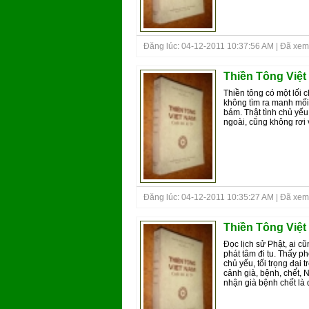
Đăng lúc: 04-12-2011 10:37:56 AM | Đã xem
Thiền Tông Việt
Thiền tông có một lối 
không tìm ra manh mối
bám. Thật tình chủ yế
ngoài, cũng không rơi 
Đăng lúc: 04-12-2011 10:35:27 AM | Đã xem
Thiền Tông Việt
Đọc lịch sử Phật, ai c
phát tâm đi tu. Thấy p
chủ yếu, tối trọng đại 
cảnh già, bệnh, chết, 
nhận già bệnh chết là 