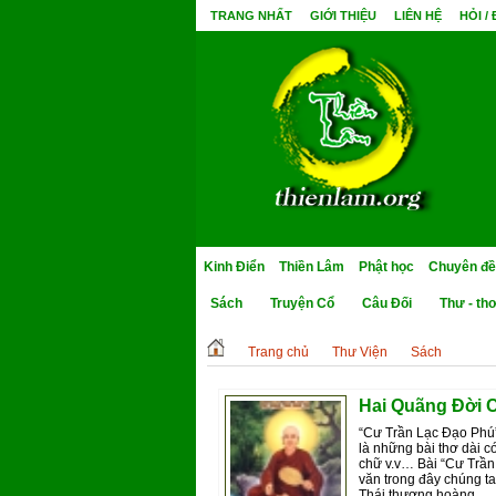
TRANG NHẤT
GIỚI THIỆU
LIÊN HỆ
HỎI /
Kinh Điển
Thiền Lâm
Phật học
Chuyên đề
Sách
Truyện Cổ
Câu Đối
Thư - th
Trang chủ
Thư Viện
Sách
Hai Quãng Đời C
“Cư Trần Lạc Đạo Phú” t
là những bài thơ dài có
chữ v.v… Bài “Cư Trần 
văn trong đây chúng ta
Thái thượng hoàng,