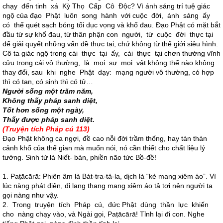
chạy đến tinh xá Kỳ Thọ Cấp Cô Độc? Vì ánh sáng trí tuệ giác
ngộ của đạo Phật luôn song hành với cuộc đời, ánh sáng ấy
có thể quét sạch bóng tối dục vọng và khổ đau. Đạo Phật có mặt bắt
đầu từ sự khổ đau, từ thân phận con người, từ cuộc đời thực tại
để giải quyết những vấn đề thực tại, chứ không từ thế giới siêu hình.
Cô ta giác ngộ trong cái thực tại ấy, cái thực tại chơn thường vĩnh
cửu trong cái vô thường, là mọi sự mọi vật không thể nào không
thay đổi, sau khi nghe Phật dạy: mạng người vô thường, có hợp
thì có tan, có sinh thì có tử…
Người sống một trăm năm,
Không thấy pháp sanh diệt,
Tốt hơn sống một ngày,
Thấy được pháp sanh diệt.
(Truyện tích Pháp cú 113)
Đạo Phật không ca ngợi, đề cao nỗi đời trầm thống, hay tán thán
cảnh khổ của thế gian mà muốn nói, nó cần thiết cho chất liệu lý
tưởng. Sinh tử là Niết- bàn, phiền não tức Bồ-đề!
1. Paṭācārā: Phiên âm là Bát-tra-tả-la, dịch là “kẻ mang xiêm áo”. Vì
lúc nàng phát điên, đi lang thang mang xiêm áo tả tơi nên người ta
gọi nàng như vậy.
2. Trong truyện tích Pháp cú, đức Phật dùng thần lực khiến
cho nàng chạy vào, và Ngài gọi, Paṭācārā! Tỉnh lại đi con. Nghe