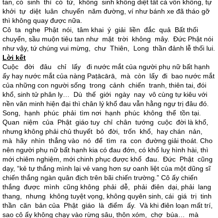
tan, có sinh thì có tử, không sinh không diệt tất cả vốn không, tự
khởi tự diệt luân chuyển năm đường, ví như bánh xe đã tháo gỡ
thì không quay được nữa.
Cô ta nghe Phật nói, tâm khai ý giải liền đắc quả Bất thối
chuyển, sầu muộn tiêu tan như mặt trời không mây. Đức Phật nói
như vậy, tứ chúng vui mừng, chư Thiên, Long thần đảnh lễ thối lui.
Lời kết
Cuộc đời đâu chỉ lấy đi nước mắt của người phụ nữ bất hạnh
ấy hay nước mắt của nàng Paṭācārā, mà còn lấy đi bao nước mắt
của những con người sống trong cảnh chiến tranh, thiên tai, đói
khổ, sinh tử phân ly… Dù thế giới ngày nay vô cùng tự kiêu với
nền văn minh hiện đại thì chân lý khổ đau vẫn hằng ngự trị đâu đó.
Song, hạnh phúc phải tìm nơi hạnh phúc không thể tồn tại.
Quan niệm của Phật giáo tuy chỉ chân tướng cuộc đời là khổ,
nhưng không phải chủ thuyết bỏ đời, trốn khổ, hay chán nản,
mà hãy nhìn thẳng vào nó để tìm ra con đường giải thoát. Cho
nên người phụ nữ bất hạnh kia có đau đớn, có khổ luỵ hình hài, thì
mới chiêm nghiệm, mới chinh phục được khổ đau. Đức Phật cũng
dạy, “kẻ tự thắng mình lại vẻ vang hơn sự oanh liệt của một dũng sĩ
chiến thắng ngàn quân địch trên bãi chiến trường.” Cô ấy chiến
thắng được mình cũng không phải dễ, phải điên dại, phải lang
thang, nhưng không tuyệt vọng, không quyên sinh, cái giá trị tinh
thần căn bản của Phật giáo là điểm ấy. Và khi điên loạn mất trí,
sao cô ấy không chạy vào rừng sâu, thôn xóm, chợ búa… mà