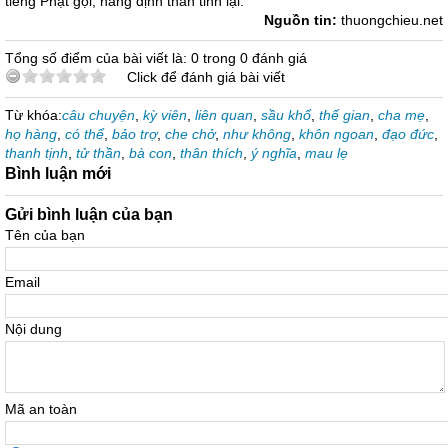
tiếng Phật gọi, nàng định thần tỉnh lại.
Nguồn tin:
thuongchieu.net
Tổng số điểm của bài viết là: 0 trong 0 đánh giá
Click để đánh giá bài viết
Từ khóa:
câu chuyện
,
kỳ viên
,
liên quan
,
sầu khổ
,
thế gian
,
cha mẹ
,
họ hàng
,
có thể
,
bảo trợ
,
che chở
,
như không
,
khôn ngoan
,
đạo đức
,
thanh tịnh
,
tử thần
,
bà con
,
thân thích
,
ý nghĩa
,
mau lẹ
Bình luận mới
Gửi bình luận của bạn
Tên của bạn
Email
Nội dung
Mã an toàn