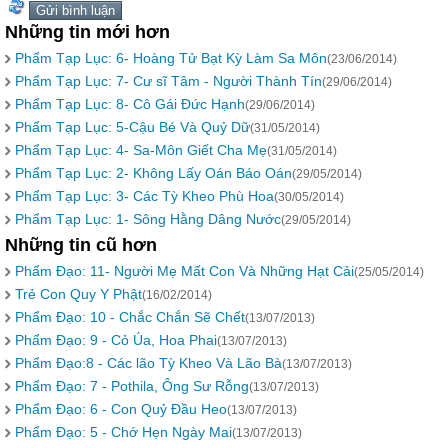
Những tin mới hơn
Phẩm Tạp Lục: 6- Hoàng Tử Bạt Kỳ Làm Sa Môn
(23/06/2014)
Phẩm Tạp Lục: 7- Cư sĩ Tâm - Người Thành Tín
(29/06/2014)
Phẩm Tạp Lục: 8- Cô Gái Ðức Hạnh
(29/06/2014)
Phẩm Tạp Lục: 5-Cậu Bé Và Quỷ Dữ
(31/05/2014)
Phẩm Tạp Lục: 4- Sa-Môn Giết Cha Mẹ
(31/05/2014)
Phẩm Tạp Lục: 2- Không Lấy Oán Báo Oán
(29/05/2014)
Phẩm Tạp Lục: 3- Các Tỳ Kheo Phù Hoa
(30/05/2014)
Phẩm Tạp Lục: 1- Sông Hằng Dâng Nước
(29/05/2014)
Những tin cũ hơn
Phẩm Ðạo: 11- Người Mẹ Mất Con Và Những Hạt Cải
(25/05/2014)
Trẻ Con Quy Y Phật
(16/02/2014)
Phẩm Đạo: 10 - Chắc Chắn Sẽ Chết
(13/07/2013)
Phẩm Đạo: 9 - Cỏ Úa, Hoa Phai
(13/07/2013)
Phẩm Đạo:8 - Các lão Tỳ Kheo Và Lão Bà
(13/07/2013)
Phẩm Đạo: 7 - Pothila, Ông Sư Rỗng
(13/07/2013)
Phẩm Đạo: 6 - Con Quỷ Ðầu Heo
(13/07/2013)
Phẩm Đạo: 5 - Chớ Hẹn Ngày Mai
(13/07/2013)