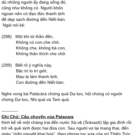
dù những người ấy đang sống đó,
cũng như không có. Người khôn
ngoan nên có đạo đức thanh tịnh
để dẹp sạch đường đến Niết-bàn.
Ngài nói kệ:
(288) Một khi tử thần đến,
Không có con,che chở,
Không cha, không bà con,
Không thân thích che chở.
(289) Biết rõ ý nghĩa này,
Bậc trí lo trì giới,
Mau lẹ làm thanh tịnh,
Con đường đến Niết-bàn.
Nghe xong bà Patàcàrà chứng quả Dự-lưu, hội chúng có người
chứng Dự-lưu, Nhị quả và Tam quả.
-----------
Ghi Chú: Câu chuyện của Patacara
Kinh kể về một chàng trai đến nước Xá-vệ (Śrāvastī) lập gia đình rồi
trở về quê sinh được hai đứa con. Sau người vợ lại mang thai, đến
ngày “mãn nguyệt khai hoa”, theo phong tục xưa của xứ Thiên Trúc,