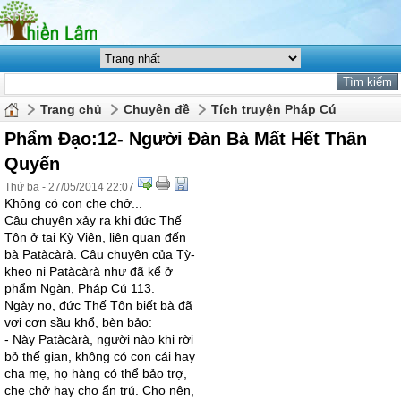
Trang chủ
Chuyên đề
Tích truyện Pháp Cú
Phẩm Ðạo:12- Người Ðàn Bà Mất Hết Thân
Quyến
Thứ ba - 27/05/2014 22:07
Không có con che chở...
Câu chuyện xảy ra khi đức Thế
Tôn ở tại Kỳ Viên, liên quan đến
bà Patàcàrà. Câu chuyện của Tỳ-
kheo ni Patàcàrà như đã kể ở
phẩm Ngàn, Pháp Cú 113.
Ngày nọ, đức Thế Tôn biết bà đã
vơi cơn sầu khổ, bèn bảo:
- Này Patàcàrà, người nào khi rời
bỏ thế gian, không có con cái hay
cha mẹ, họ hàng có thể bảo trợ,
che chở hay cho ẩn trú. Cho nên,