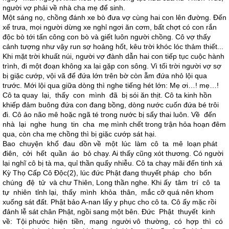
người vợ phải về nhà cha mẹ để sinh.
Một sáng nọ, chồng đánh xe bò đưa vợ cùng hai con lên đường. Đến
xế trưa, mọi người dừng xe nghỉ ngơi ăn cơm, bất chợt có con rắn
độc bò tới tấn công con bò và giết luôn người chồng. Cô vợ thấy
cảnh tượng như vậy run sợ hoảng hốt, kêu trời khóc lóc thảm thiết...
Khi mặt trời khuất núi, người vợ đành dẫn hai con tiếp tục cuộc hành
trình, đi một đoạn không xa lại gặp con sông. Vì tối trời người vợ sợ
bị giặc cướp, vội vã để đứa lớn trên bờ còn ẵm đứa nhỏ lội qua
trước. Mới lội qua giữa dòng thì nghe tiếng hét lớn: Mẹ ơi…! mẹ…!
Cô ta quay lại, thấy con mình đã bị sói ăn thịt. Cô ta kinh hồn
khiếp đảm buông đứa con đang bồng, dòng nước cuốn đứa bé trôi
đi. Cô ảo não mê hoặc ngã té trong nước bị sẩy thai luôn. Về đến
nhà lại nghe hung tin cha mẹ mình chết trong trận hỏa hoạn đêm
qua, còn cha mẹ chồng thì bị giặc cướp sát hại.
Bao chuyện khổ đau dồn về một lúc làm cô ta mê loạn phát
điên, cởi hết quần áo bỏ chạy. Ai thấy cũng xót thương. Có người
lại nghĩ cô bị tà ma, quỉ thần quấy nhiễu. Cô ta chạy mãi đến tinh xá
Kỳ Thọ Cấp Cô Độc(2), lúc đức Phật đang thuyết pháp cho bốn
chúng đệ tử và chư Thiên, Long thần nghe. Khi ấy tâm trí cô ta
tự nhiên tỉnh lại, thấy mình khỏa thân, mắc cỡ quá nên khom
xuống sát đất. Phật bảo A-nan lấy y phục cho cô ta. Cô ấy mặc rồi
đảnh lễ sát chân Phật, ngồi sang một bên. Đức Phật thuyết kinh
về: Tội phước hiện tiền, mạng người vô thường, có hợp thì có