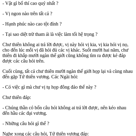
- Vật gì bố thí cao quý nhất ?
- Vị ngon nào trên tất cả ?
- Hạnh phúc nào cao tột đỉnh ?
- Tại sao diệt trừ tham ái là việc làm tối hệ trọng ?
Chư thiên không ai trả lời được, vị này hỏi vị kia, vị kia hỏi vị nọ,
cho đến lúc mỗi vị đã hỏi đủ các vị khác. Suốt mười hai năm, chư
thiên đi khắp mười ngàn thế giới cũng không tìm ra được kẻ đáp
được các câu hỏi trên.
Cuối cùng, tất cả chư thiên mười ngàn thế giới họp lại và cùng nhau
đến gặp Tứ thiên vương. Các Ngài hỏi:
- Có việc gì mà chư vị tụ họp đông đảo thế này ?
Chư thiên đáp:
- Chúng thần có bốn câu hỏi không ai trả lời được, nên kéo nhau
đến hầu các đại vương.
- Những câu hỏi gì thế ?
Nghe xong các câu hỏi, Tứ thiên vương đáp: