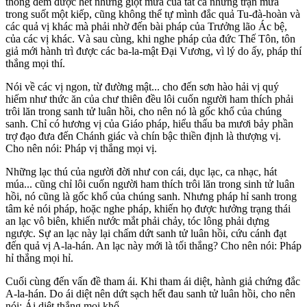
thông đếm được hết những giọt mưa của tất cả những trận mưa
trong suốt một kiếp, cũng không thể tự mình đắc quả Tu-đà-hoàn và
các quả vị khác mà phải nhờ đến bài pháp của Trưởng lão Ác bệ,
của các vị khác. Và sau cùng, khi nghe pháp của đức Thế Tôn, tôn
giả mới hành trì được các ba-la-mật Ðại Vương, vì lý do ấy, pháp thí
thắng mọi thí.
Nói về các vị ngon, từ đường mật... cho đến sơn hào hải vị quý
hiếm như thức ăn của chư thiên đều lôi cuốn người ham thích phải
trôi lăn trong sanh tử luân hồi, cho nên nó là gốc khổ của chúng
sanh. Chỉ có hương vị của Giáo pháp, hiểu thấu ba mươi bảy phần
trợ đạo đưa đến Chánh giác và chín bậc thiền định là thượng vị.
Cho nên nói: Pháp vị thắng mọi vị.
Những lạc thú của người đời như con cái, dục lạc, ca nhạc, hát
múa... cũng chỉ lôi cuốn người ham thích trôi lăn trong sinh tử luân
hồi, nó cũng là gốc khổ của chúng sanh. Nhưng pháp hỉ sanh trong
tâm kẻ nói pháp, hoặc nghe pháp, khiến họ được hưởng trạng thái
an lạc vô biên, khiến nước mắt phải chảy, tóc lông phải dựng
ngược. Sự an lạc này lại chấm dứt sanh tử luân hồi, cứu cánh đạt
đến quả vị A-la-hán. An lạc này mới là tối thắng? Cho nên nói: Pháp
hỉ thắng mọi hỉ.
Cuối cùng đến vấn đề tham ái. Khi tham ái diệt, hành giả chứng đắc
A-la-hán. Do ái diệt nên dứt sạch hết đau sanh tử luân hồi, cho nên
nói: Ái diệt thắng mọi khổ.