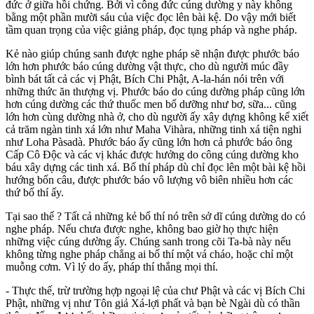
đức ở giữa hồi chứng. Bởi vì công đức cúng dường y này không
bằng một phần mười sáu của việc đọc lên bài kệ. Do vậy mới biết
tầm quan trọng của việc giảng pháp, đọc tụng pháp và nghe pháp.
Kẻ nào giúp chúng sanh được nghe pháp sẽ nhận được phước báo
lớn hơn phước báo cúng dường vật thực, cho dù người múc đầy
bình bát tất cả các vị Phật, Bích Chi Phật, A-la-hán nói trên với
những thức ăn thượng vị. Phước báo do cúng dường pháp cũng lớn
hơn cúng dường các thứ thuốc men bổ dưỡng như bơ, sữa... cũng
lớn hơn cùng dường nhà ở, cho dù người ấy xây dựng không kể xiết
cả trăm ngàn tinh xá lớn như Maha Vihàra, những tinh xá tiện nghi
như Loha Pàsadà. Phước báo ấy cũng lớn hơn cả phước báo ông
Cấp Cô Ðộc và các vị khác được hưởng do công cúng dường kho
báu xây dựng các tinh xá. Bố thí pháp dù chỉ đọc lên một bài kệ hồi
hướng bốn câu, được phước báo vô lượng vô biên nhiều hơn các
thứ bố thí ấy.
Tại sao thế ? Tất cả những kẻ bố thí nó trên sở dĩ cúng dường do có
nghe pháp. Nếu chưa được nghe, không bao giờ họ thực hiện
những việc cúng dường ấy. Chúng sanh trong cõi Ta-bà này nếu
không từng nghe pháp chẳng ai bố thí một vá cháo, hoặc chỉ một
muỗng cơm. Vì lý do ấy, pháp thí thắng mọi thí.
- Thực thế, trừ trường hợp ngoại lệ của chư Phật và các vị Bích Chi
Phật, những vị như Tôn giả Xá-lợi phất và bạn bè Ngài dù có thần