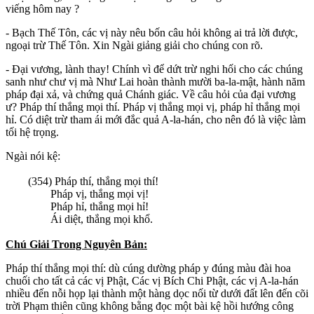
viếng hôm nay ?
- Bạch Thế Tôn, các vị này nêu bốn câu hỏi không ai trả lời được,
ngoại trừ Thế Tôn. Xin Ngài giảng giải cho chúng con rõ.
- Ðại vương, lành thay! Chính vì để dứt trừ nghi hối cho các chúng
sanh như chư vị mà Như Lai hoàn thành mười ba-la-mật, hành năm
pháp đại xả, và chứng quả Chánh giác. Về câu hỏi của đại vương
ư? Pháp thí thắng mọi thí. Pháp vị thắng mọi vị, pháp hỉ thắng mọi
hỉ. Có diệt trừ tham ái mới đắc quả A-la-hán, cho nên đó là việc làm
tối hệ trọng.
Ngài nói kệ:
(354) Pháp thí, thắng mọi thí!
Pháp vị, thắng mọi vị!
Pháp hỉ, thắng mọi hỉ!
Ái diệt, thắng mọi khổ.
Chú Giải Trong Nguyên Bản:
Pháp thí thắng mọi thí: dù cúng dường pháp y đúng màu đài hoa
chuối cho tất cả các vị Phật, Các vị Bích Chi Phật, các vị A-la-hán
nhiều đến nỗi họp lại thành một hàng dọc nối từ dưới đất lên đến cõi
trời Phạm thiên cũng không bằng đọc một bài kệ hồi hướng công