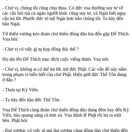
- Chư vị, chúng tôi cũng chịu thua. Có đức vua thường suy tư về
các câu hỏi mà cả ngàn người khác cũng suy tư, và Ngài biết ngay
câu trả lời. Phước đức trí tuệ Ngài hơn hẳn chúng tôi. Ta hãy đến
hầu Ngài.
Tứ thiên vương kéo đoàn chư thiên đông đảo kia đến gặp Ðế Thích.
Vua hỏi:
- Chư vị có việc gì tụ họp đông đúc thế ?
Họ tâu lên Ðế Thích mục đích cuộc viếng thăm. Vua nói:
- Chư vị, không ai có thể trả lời, trừ đức Phật. Các vấn đề này nằm
trong phạm vi hiểu biết của chư Phật. Hiện giời đức Thế Tôn đang
ở đâu ?
- Thưa tại Kỳ Viên.
- Ta hãy đến hầu đức Thế Tôn.
Vua Ðế Thích cùng đoàn chư thiên đông đảo đang đêm bay đến Kỳ
Viên, hào quang sáng cả tinh xá. Vua đảnh lễ Phật rồi lui ra một
bên. Phật hỏi:
- Ðại vương, có việc gì mà đại vương cùng đông đảo chư thiên đến