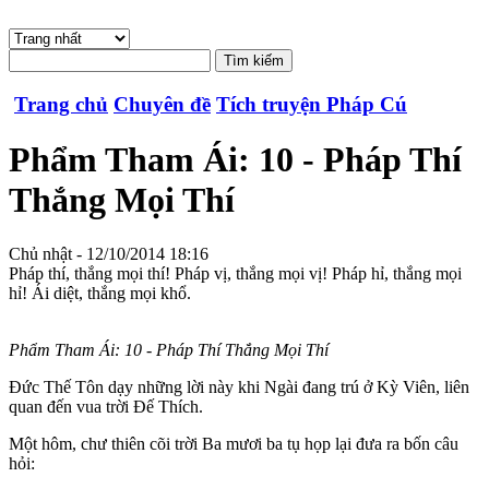
Trang chủ
Chuyên đề
Tích truyện Pháp Cú
Phẩm Tham Ái: 10 - Pháp Thí
Thắng Mọi Thí
Chủ nhật - 12/10/2014 18:16
Pháp thí, thắng mọi thí! Pháp vị, thắng mọi vị! Pháp hỉ, thắng mọi
hỉ! Ái diệt, thắng mọi khổ.
Phẩm Tham Ái: 10 - Pháp Thí Thắng Mọi Thí
Ðức Thế Tôn dạy những lời này khi Ngài đang trú ở Kỳ Viên, liên
quan đến vua trời Ðế Thích.
Một hôm, chư thiên cõi trời Ba mươi ba tụ họp lại đưa ra bốn câu
hỏi: