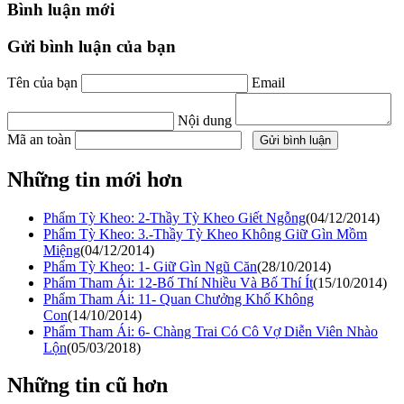
Bình luận mới
Gửi bình luận của bạn
Tên của bạn
Email
Nội dung
Mã an toàn
Những tin mới hơn
Phẩm Tỳ Kheo: 2-Thầy Tỳ Kheo Giết Ngỗng
(04/12/2014)
Phẩm Tỳ Kheo: 3.-Thầy Tỳ Kheo Không Giữ Gìn Mồm
Miệng
(04/12/2014)
Phẩm Tỳ Kheo: 1- Giữ Gìn Ngũ Căn
(28/10/2014)
Phẩm Tham Ái: 12-Bố Thí Nhiều Và Bố Thí Ít
(15/10/2014)
Phẩm Tham Ái: 11- Quan Chưởng Khố Không
Con
(14/10/2014)
Phẩm Tham Ái: 6- Chàng Trai Có Cô Vợ Diễn Viên Nhào
Lộn
(05/03/2018)
Những tin cũ hơn