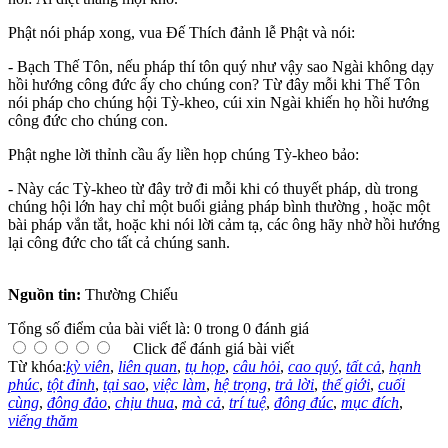
Phật nói pháp xong, vua Ðế Thích đảnh lễ Phật và nói:
- Bạch Thế Tôn, nếu pháp thí tôn quý như vậy sao Ngài không dạy
hồi hướng công đức ấy cho chúng con? Từ đây mỗi khi Thế Tôn
nói pháp cho chúng hội Tỳ-kheo, cúi xin Ngài khiến họ hồi hướng
công đức cho chúng con.
Phật nghe lời thỉnh cầu ấy liền họp chúng Tỳ-kheo bảo:
- Này các Tỳ-kheo từ đây trở đi mỗi khi có thuyết pháp, dù trong
chúng hội lớn hay chỉ một buổi giảng pháp bình thường , hoặc một
bài pháp vắn tắt, hoặc khi nói lời cảm tạ, các ông hãy nhờ hồi hướng
lại công đức cho tất cả chúng sanh.
Nguồn tin:
Thường Chiếu
Tổng số điểm của bài viết là: 0 trong 0 đánh giá
Click để đánh giá bài viết
Từ khóa:
kỳ viên
,
liên quan
,
tụ họp
,
câu hỏi
,
cao quý
,
tất cả
,
hạnh
phúc
,
tột đỉnh
,
tại sao
,
việc làm
,
hệ trọng
,
trả lời
,
thế giới
,
cuối
cùng
,
đông đảo
,
chịu thua
,
mà cả
,
trí tuệ
,
đông đúc
,
mục đích
,
viếng thăm