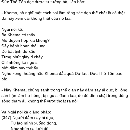
Ðức Thế Tôn đọc được tư tưởng bà, liền bảo:
- Khema, bà nghĩ một cách sai lầm rằng sắc đẹp thể chất là có thật.
Bà hãy xem cái không thật của nó kìa.
Ngài nói kệ:
Bà Khema có thấy
Mớ duyên hợp kia không?
Ðầy bệnh hoạn thối ung
Ðồ bất tịnh dơ xấu
Từng phút giây rỉ chảy
Chỉ những kẻ ngu si
Mới đắm say thứ ấy.
Nghe xong, hoàng hậu Khema đắc quả Dự-lưu. Ðức Thế Tôn bảo
bà:
- Này Khema, chúng sanh trong thế gian này đắm say ái dục, bị lòng
sân hận làm hư hỏng, bị ngu si đánh lừa, do đó dính chặt trong dòng
sông tham ái, không thể vượt thoát ra nổi.
Và Ngài nói kệ giảng pháp:
(347) Người đắm say ái dục,
Tự lao mình xuống dòng,
Như nhện sa lưới dệt,