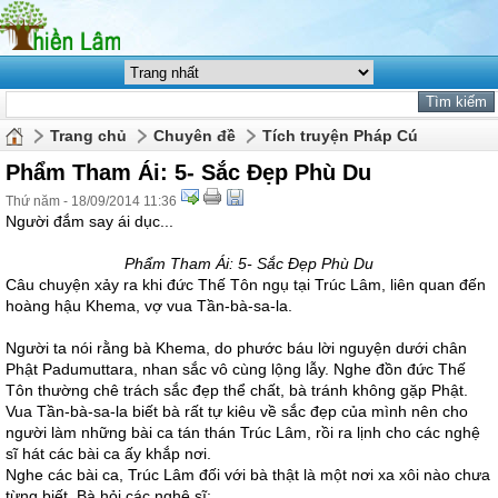
Trang chủ
Chuyên đề
Tích truyện Pháp Cú
Phẩm Tham Ái: 5- Sắc Ðẹp Phù Du
Thứ năm - 18/09/2014 11:36
Người đắm say ái dục...
Phẩm Tham Ái: 5- Sắc Ðẹp Phù Du
Câu chuyện xảy ra khi đức Thế Tôn ngụ tại Trúc Lâm, liên quan đến
hoàng hậu Khema, vợ vua Tần-bà-sa-la.
Người ta nói rằng bà Khema, do phước báu lời nguyện dưới chân
Phật Padumuttara, nhan sắc vô cùng lộng lẫy. Nghe đồn đức Thế
Tôn thường chê trách sắc đẹp thể chất, bà tránh không gặp Phật.
Vua Tần-bà-sa-la biết bà rất tự kiêu về sắc đẹp của mình nên cho
người làm những bài ca tán thán Trúc Lâm, rồi ra lịnh cho các nghệ
sĩ hát các bài ca ấy khắp nơi.
Nghe các bài ca, Trúc Lâm đối với bà thật là một nơi xa xôi nào chưa
từng biết. Bà hỏi các nghệ sĩ: