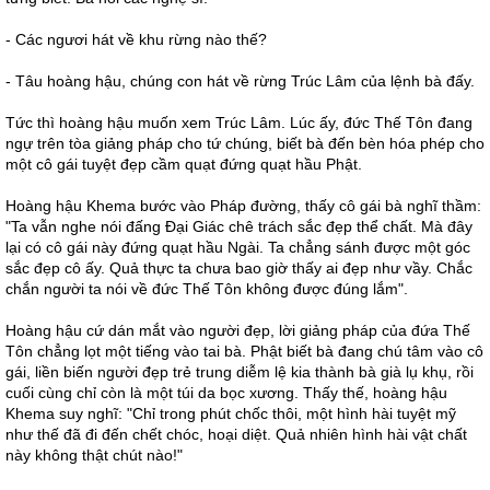
- Các ngươi hát về khu rừng nào thế?
- Tâu hoàng hậu, chúng con hát về rừng Trúc Lâm của lệnh bà đấy.
Tức thì hoàng hậu muốn xem Trúc Lâm. Lúc ấy, đức Thế Tôn đang
ngự trên tòa giảng pháp cho tứ chúng, biết bà đến bèn hóa phép cho
một cô gái tuyệt đẹp cầm quạt đứng quạt hầu Phật.
Hoàng hậu Khema bước vào Pháp đường, thấy cô gái bà nghĩ thầm:
"Ta vẫn nghe nói đấng Ðại Giác chê trách sắc đẹp thể chất. Mà đây
lại có cô gái này đứng quạt hầu Ngài. Ta chẳng sánh được một góc
sắc đẹp cô ấy. Quả thực ta chưa bao giờ thấy ai đẹp như vầy. Chắc
chắn người ta nói về đức Thế Tôn không được đúng lắm".
Hoàng hậu cứ dán mắt vào người đẹp, lời giảng pháp của đứa Thế
Tôn chẳng lọt một tiếng vào tai bà. Phật biết bà đang chú tâm vào cô
gái, liền biến người đẹp trẻ trung diễm lệ kia thành bà già lụ khụ, rồi
cuối cùng chỉ còn là một túi da bọc xương. Thấy thế, hoàng hậu
Khema suy nghĩ: "Chỉ trong phút chốc thôi, một hình hài tuyệt mỹ
như thế đã đi đến chết chóc, hoại diệt. Quả nhiên hình hài vật chất
này không thật chút nào!"