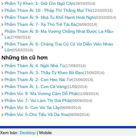
Phẩm Tỳ Kheo: 1- Giữ Gìn Ngũ Căn
(28/10/2014)
Phẩm Tham Ái: 10 - Pháp Thí Thắng Mọi Thí
(12/10/2014)
Phẩm Tham Ái: 9- Nhà Tu Khổ Hạnh Hoài Nghi
(03/10/2014)
Phẩm Tham Ái: 7- Xạ Thủ Trẻ Tài Ba
(26/09/2014)
Phẩm Tham Ái: 8- Ma Vương Chẳng Nhát Ðược La-Hầu-
La
(27/09/2014)
Phẩm Tham Ái: 6- Chàng Trai Có Cô Vợ Diễn Viên Nhào
Lộn
(05/03/2018)
Những tin cũ hơn
Phẩm Tham Ái: 4. Ngôi Nhà Tù
(17/09/2014)
Phẩm Tham Ái: 3- Thầy Tỳ Kheo Bỏ Ðạo
(15/09/2014)
Phẩm Tham Ái: 2- Con Heo Nái Tơ
(15/09/2014)
Phẩm Tham Ái: 1- Con Cá Vàng
(11/09/2014)
Phẩm Voi: 8- Ma Vương Cám Dỗ Phật
(11/09/2014)
Phẩm Voi: 7- Voi Làm Thị Giả Phật
(09/09/2014)
Phẩm Voi: 6- Con Voi Sa Lầy
(06/09/2014)
Phẩm Voi: 5-Chú Tiểu Và Dạ Xoa
(06/09/2014)
Xem bản:
Desktop
| Mobile