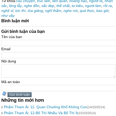
Từ khóa:
câu chuyện
,
trúc lâm
,
liên quan
,
hoàng hậu
,
người ta
,
nhan
sắc
,
lộng lẫy
,
nghe đồn
,
sắc đẹp
,
thể chất
,
tự kiêu
,
người làm
,
rồi ra
,
nghệ sĩ
,
tức thì
,
tòa giảng
,
nghĩ thầm
,
nghe nói
,
quả thực
,
bao giờ
,
như vầy
Bình luận mới
Gửi bình luận của bạn
Tên của bạn
Email
Nội dung
Mã an toàn
Những tin mới hơn
Phẩm Tham Ái: 11- Quan Chưởng Khố Không Con
(14/10/2014)
Phẩm Tham Ái: 12-Bố Thí Nhiều Và Bố Thí Ít
(15/10/2014)