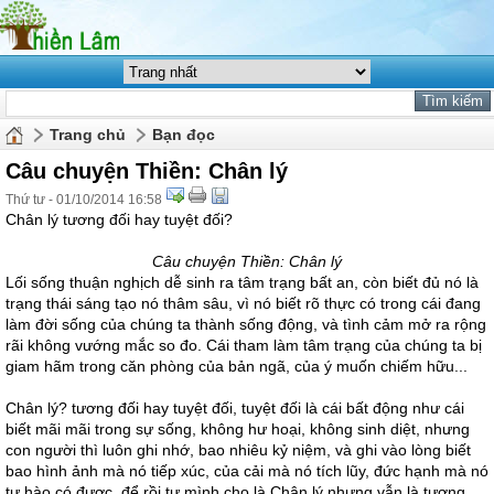
Trang chủ
Bạn đọc
Câu chuyện Thiền: Chân lý
Thứ tư - 01/10/2014 16:58
Chân lý tương đối hay tuyệt đối?
Câu chuyện Thiền: Chân lý
Lối sống thuận nghịch dễ sinh ra tâm trạng bất an, còn biết đủ nó là
trạng thái sáng tạo nó thâm sâu, vì nó biết rõ thực có trong cái đang
làm đời sống của chúng ta thành sống động, và tình cảm mở ra rộng
rãi không vướng mắc so đo. Cái tham làm tâm trạng của chúng ta bị
giam hãm trong căn phòng của bản ngã, của ý muốn chiếm hữu...
Chân lý? tương đối hay tuyệt đối, tuyệt đối là cái bất động như cái
biết mãi mãi trong sự sống, không hư hoại, không sinh diệt, nhưng
con người thì luôn ghi nhớ, bao nhiêu kỷ niệm, và ghi vào lòng biết
bao hình ảnh mà nó tiếp xúc, của cải mà nó tích lũy, đức hạnh mà nó
tự hào có được, để rồi tự mình cho là Chân lý nhưng vẫn là tương