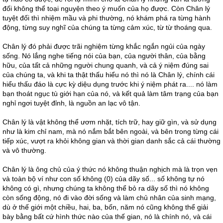
đối không thể toại nguyện theo ý muốn của họ được. Còn Chân lý
tuyệt đối thì nhiệm mầu và phi thường, nó khám phá ra từng hành
động, từng suy nghĩ của chúng ta từng cảm xúc, từ từ thoáng qua.
Chân lý đó phải được trãi nghiệm từng khắc ngắn ngủi của ngày
sống. Nó lắng nghe tiếng nói của bạn, của người thân, của bằng
hữu, của tất cả những người chung quanh, và cả ý niệm đúng sai
của chúng ta, và khi ta thật thấu hiểu nó thì nó là Chân lý, chính cái
hiểu thấu đáo là cực kỳ diệu dụng trước khi ý niệm phát ra.... nó làm
bạn thoát ngục tù giới hạn của nó, và kết quả làm tâm trạng của bạn
nghỉ ngơi tuyệt đỉnh, là nguồn an lạc vô tận.
Chân lý là vật không thể ươm nhặt, tích trữ, hay giữ gìn, và sử dụng
như là kim chỉ nam, mà nó nắm bắt bên ngoài, và bên trong từng cái
tiếp xúc, vượt ra khỏi không gian và thời gian danh sắc cả cái thường
và vô thường.
Chân lý là ông chủ của ý thức nó không thuận nghịch mà là trọn vẹn
và toàn bộ ví như con số không (0) của dãy số... số không tự nó
không có gì, nhưng chúng ta không thể bỏ ra dãy số thì nó không
còn sống động, nó đi vào đời sống và làm chủ nhân của sinh mạng,
dù ở thế giới một chiều, hai, ba, bốn, năm nó cũng không thể giải
bày bằng bất cứ hình thức nào của thế gian, nó là chính nó, và cái