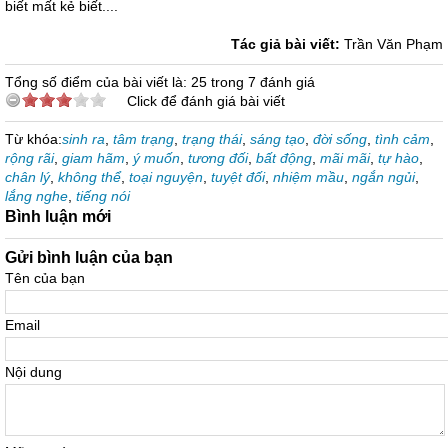
biết mất kẻ biết....
Tác giả bài viết:
Trần Văn Phạm
Tổng số điểm của bài viết là: 25 trong 7 đánh giá
Click để đánh giá bài viết
Từ khóa:
sinh ra
,
tâm trạng
,
trạng thái
,
sáng tạo
,
đời sống
,
tình cảm
,
rộng rãi
,
giam hãm
,
ý muốn
,
tương đối
,
bất động
,
mãi mãi
,
tự hào
,
chân lý
,
không thể
,
toại nguyện
,
tuyệt đối
,
nhiệm mầu
,
ngắn ngủi
,
lắng nghe
,
tiếng nói
Bình luận mới
Gửi bình luận của bạn
Tên của bạn
Email
Nội dung