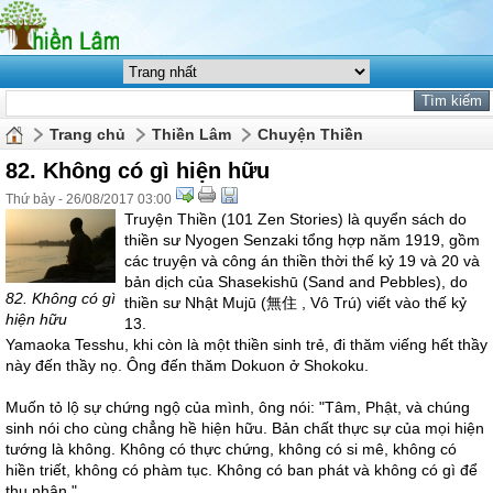
Trang chủ
Thiền Lâm
Chuyện Thiền
82. Không có gì hiện hữu
Thứ bảy - 26/08/2017 03:00
Truyện Thiền (101 Zen Stories) là quyển sách do
thiền sư Nyogen Senzaki tổng hợp năm 1919, gồm
các truyện và công án thiền thời thế kỷ 19 và 20 và
bản dịch của Shasekishū (Sand and Pebbles), do
82. Không có gì
thiền sư Nhật Mujū (無住 , Vô Trú) viết vào thế kỷ
hiện hữu
13.
Yamaoka Tesshu, khi còn là một thiền sinh trẻ, đi thăm viếng hết thầy
này đến thầy nọ. Ông đến thăm Dokuon ở Shokoku.
Muốn tỏ lộ sự chứng ngộ của mình, ông nói: "Tâm, Phật, và chúng
sinh nói cho cùng chẳng hề hiện hữu. Bản chất thực sự của mọi hiện
tướng là không. Không có thực chứng, không có si mê, không có
hiền triết, không có phàm tục. Không có ban phát và không có gì để
thụ nhận."