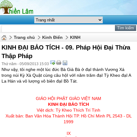
Trang chủ
Kinh Điển
KINH
KINH ĐẠI BẢO TÍCH - 09. Pháp Hội Đại Thừa
Thập Pháp
Thứ năm - 05/09/2013 15:03
Như vậy, tôi nghe một lúc đức Bà Già Bà ở đạI thành Vương Xá
trong núi Kỳ Xà Quật cùng câu hộI vớI năm trăm đạI Tỳ Kheo đạI A
La Hán và vô lượng vô biên đạI Bồ Tát.
GIÁO HỘI PHẬT GIÁO VIỆT NAM
KINH ÐẠI BẢO TÍCH
Việt dịch: Tỳ Kheo Thích Trí Tịnh
Xuất bản: Ban Văn Hóa Thành Hội TP. Hồ Chí Minh PL 2543 - DL
1999
IX