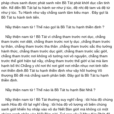
pháp chưa sanh được phát sanh nên Bồ Tát phát khởI dục cần tinh
tiến. Kế đến Bồ Tát lạI tu hành sơ như ý túc, đệ nhị đệ tam và đệ tứ
như ý túc. Tu Hành như vậy chẳng sanh tâm kiêu mạn . Ðây gọI là
Bồ Tát tu hành tinh tiến.
Nầy thiện nam tử ! Thế nào gọI là Bồ Tát tu hạnh thiền định ?
Nầy thiện nam tử ! Bồ Tát vì chẳng tham trước nơi dục, chẳng
tham trước nơi diệt, chẳng tham trước nơi ly dục ,chẳng tham trước
tự thân, chẳng tham trước tha thân ,chẳng tham trước sắc thọ tưởng
hành thức, chẳng tham trước dục giớI, chẳng tham trước sắc giớI,
chẳng tham trước nơi không vô tướng nơi vô nguyện, chẳng tham
trước thế giớI hiện tạI nầy, chẳng tham trước thế giớI vị lai mà làm
hạnh bố thí.Chẳng y chỉ nơi thí nơi giớI nơi nhẫn nhục nơi tinh tiến
nơi thiền định.Bồ Tát tu hạnh thiền định như vậy hồI hướng Vô
thượng Bồ đề mà chẳng sanh phân biệt. Ðây gọI là Bồ Tát tu hạnh
thiền định.
Nầy thiện nam tử ! Thế nào là Bồ Tát tu hạnh Bát Nhã ?
Nầy thiện nam tử ! Bồ Tát thường suy nghĩ rằng : tôi hóa độ chúng
sanh.Hóa độ rồI lạI nghĩ rằng : tôi hóa độ vô lượng vô biên chúng
sanh giớI khiến họ nhập vào vô dư Niết Bàn giớI mà không có một