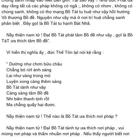
chúng sanh nhập vào Niết Bàn giới. TạI sao vậy ? Như đức Phật đã
dạy rằng tất cả các pháp không có ngã ;, không có nhơn , không có
chúng sanh, không có thọ mạng.Bồ Tát tu huệ như vậy hồI hướng
Vô thượng Bồ đề. Nguyện như vậy mà ở nơi trí huệ chẳng sanh
phân biệt . Ðây gọI là Bồ Tát tu hạnh Bát Nhã.
Nầy thiện nam tử ! ÐạI Bồ Tát phát tâm Bồ đề như vậy , gọI là Bồ
TáT ưa thích tâm Bồ đề”.
Vì hiển thị nghĩa ấy , đức Thế Tôn lạI nói kệ rằng :
“ Dường như chơn bửu châu
Chẳng bỏ rờI ánh sáng
Lai như vàng trong mỏ
Luyện xong càng thêm sáng
Bồ Tát tánh như vậy
Càng sáng tâm Bồ đề
Nhi biên thanh tịnh rồI
Ma chẳng quấy hại được.
Nầy thiện nam tử ! Thế nào là Bồ Tát ưa thích nơi pháp ?
Nầy thiện nam tử ! ÐạI Bồ Tát tánh tự ưa thích nơi pháp , vui
mừng nơi pháp và thấm nhuần nơi pháp . Nếu thấy ngườI biết nơi