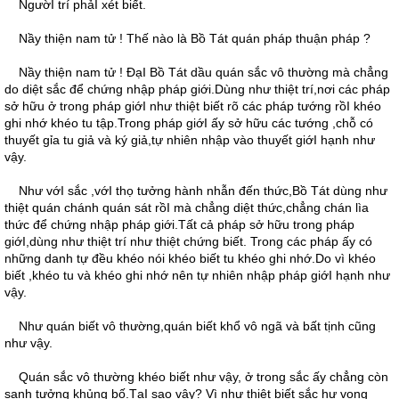
NgườI trí phảI xét biết.
Nầy thiện nam tử ! Thế nào là Bồ Tát quán pháp thuận pháp ?
Nầy thiện nam tử ! ÐạI Bồ Tát dầu quán sắc vô thường mà chẳng
do diệt sắc để chứng nhập pháp giới.Dùng như thiệt trí,nơi các pháp
sở hữu ở trong pháp giớI như thiệt biết rõ các pháp tướng rồI khéo
ghi nhớ khéo tu tập.Trong pháp giớI ấy sở hữu các tướng ,chỗ có
thuyết gỉa tu giả và ký giả,tự nhiên nhập vào thuyết giớI hạnh như
vậy.
Như vớI sắc ,vớI thọ tưởng hành nhẫn đến thức,Bồ Tát dùng như
thiệt quán chánh quán sát rồI mà chẳng diệt thức,chẳng chán lìa
thức để chứng nhập pháp giới.Tất cả pháp sở hữu trong pháp
giớI,dùng như thiệt trí như thiệt chứng biết. Trong các pháp ấy có
những danh tự đều khéo nói khéo biết tu khéo ghi nhớ.Do vì khéo
biết ,khéo tu và khéo ghi nhớ nên tự nhiên nhập pháp giớI hạnh như
vậy.
Như quán biết vô thường,quán biết khổ vô ngã và bất tịnh cũng
như vậy.
Quán sắc vô thường khéo biết như vậy, ở trong sắc ấy chẳng còn
sanh tưởng khủng bố.TạI sao vây? Vì như thiệt biết sắc hư vọng