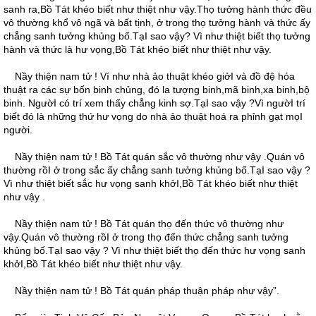
sanh ra,Bồ Tát khéo biết như thiệt như vậy.Thọ tưởng hành thức đều
vô thường khổ vô ngã và bất tịnh, ở trong thọ tưởng hành và thức ấy
chẳng sanh tưởng khủng bố.TạI sao vậy? Vì như thiệt biết thọ tưởng
hành và thức là hư vọng,Bồ Tát khéo biết như thiệt như vậy.
Nầy thiện nam tử ! Ví như nhà ảo thuật khéo giởI và đồ đệ hóa
thuật ra các sự bốn binh chủng, đó la tượng binh,mã binh,xa binh,bộ
binh. NgườI có trí xem thấy chẳng kinh sợ.TạI sao vậy ?Vì ngườI trí
biết đó là những thứ hư vọng do nhà ảo thuật hoá ra phỉnh gạt mọI
người.
Nầy thiện nam tử ! Bồ Tát quán sắc vô thường như vậy .Quán vô
thường rồI ở trong sắc ấy chẳng sanh tưởng khủng bố.TạI sao vậy ?
Vì như thiệt biết sắc hư vọng sanh khởI,Bồ Tát khéo biết như thiệt
như vậy .
Nầy thiện nam tử ! Bồ Tát quán thọ đến thức vô thường như
vậy.Quán vô thường rồI ở trong thọ đến thức chẳng sanh tưởng
khủng bố.TạI sao vậy ? Vì như thiệt biết thọ đến thức hư vọng sanh
khởI,Bồ Tát khéo biết như thiệt như vậy.
Nầy thiện nam tử ! Bồ Tát quán pháp thuận pháp như vậy”.