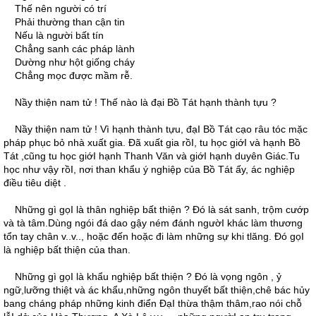
Thế nên người có trí
Phải thường than cận tin
Nếu là người bất tín
Chẳng sanh các pháp lành
Dường như hột giống cháy
Chẳng mọc được mầm rễ.
Nầy thiện nam tử ! Thế nào là đại Bồ Tát hạnh thành tựu ?
Nầy thiện nam tử ! Vì hạnh thành tựu, đạI Bồ Tát cạo râu tóc mặc
pháp phục bỏ nhà xuất gia. Ðã xuất gia rồI, tu học giớI và hạnh Bồ
Tát ,cũng tu học giớI hạnh Thanh Văn và giớI hạnh duyên Giác.Tu
học như vậy rồI, nơi than khẩu ý nghiệp của Bồ Tát ấy, ác nghiệp
điều tiêu diệt .
Những gì gọI là thân nghiệp bất thiện ? Ðó là sát sanh, trộm cướp
và tà tâm.Dùng ngói đá dao gậy ném đánh ngườI khác làm thương
tổn tay chân v..v.., hoặc đến hoặc đi làm những sự khi tlăng. Ðó gọI
là nghiệp bất thiện của than.
Những gì gọI là khẩu nghiệp bất thiện ? Ðó là vọng ngôn , ỷ
ngữ,lưỡng thiệt và ác khẩu,những ngôn thuyết bất thiện,chê bác hủy
bang cháng pháp những kinh điển ÐạI thừa thậm thâm,rao nói chỗ