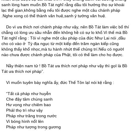
sanh lòng ham muốn.Bồ Tát nghĩ rằng dầu tôi hưởng thọ sự khoái
lạc thế gian,không bằng nếu tôi được nghe một câu chánh pháp
.Nghe xong có thể thành văn huệ,sanh ý tưởng văn huệ.
Do vì ưa thích nơi chánh pháp như vậy, nên Bồ Tát làm việc bố thí
chẳng có lòng ưu sầu nhẫn đến không hề có sự lo khổ.Vì thế mà Bồ
Tát nghĩ rằng : Tôi vì nghe một câu pháp của đức Như Lai nói ,dầu
cho có vào ở Tỳ địa ngục từ một kiếp đến trăm ngàn kiếp cũng
không thấy khổ nhọc,mà tu hành nhứt thiế chủng trí.Nếu có ngườI
nào chưa được chánh pháp của Phật, tôi có thể làm cho họ được.
Nầy thiện nam tử ! Bồ Tát ưa thích nơi pháp như vậy thì gọI là Bồ
Tát ưa thích nơi pháp”.
Vì muốn tuyên bày nghĩa ấy, đức Thế Tôn lạI nói kệ rằng :
“Tất cả pháp như huyễn
Che đậy tâm chúng sanh
Hư vọng như chiêm bao
PhảI thọ trì như vậy
Pháp như trăng trong nước
Vì bóng hình nổI lên
Pháp như tượng trong gương