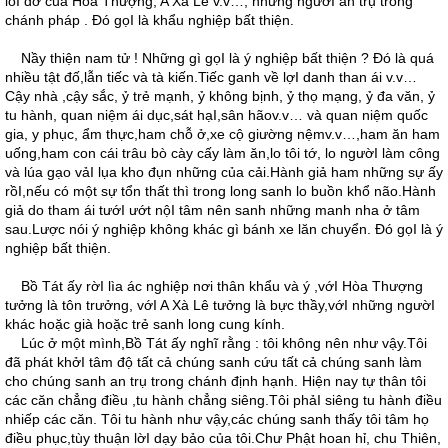
lỗI dở của Hòa Thượng, A Xà Lê v.v…, những ngườI an trụ trong
chánh pháp . Ðó gọI là khẩu nghiệp bất thiện.
Nầy thiện nam tử ! Những gì gọI là ý nghiệp bất thiện ? Ðó là quá
nhiều tật đố,lẫn tiếc và tà kiến.Tiếc ganh về lợI danh than ái v.v…
Cậy nhà ,cậy sắc, ỷ trẻ mạnh, ỷ không bịnh, ỷ thọ mạng, ỷ đa văn, ỷ
tu hành, quan niệm ái dục,sát hạI,sân hãov.v… và quan niệm quốc
gia, y phục, ẩm thực,ham chỗ ở,xe cộ giường nệmv.v…,ham ăn ham
uống,ham con cái trâu bò cày cấy làm ăn,lo tôi tớ, lo ngườI làm công
và lúa gạo vảI lụa kho đụn những của cải.Hành giả ham những sự ấy
rồI,nếu có một sự tổn thất thì trong long sanh lo buồn khổ não.Hành
giả do tham ái tướI ướt nộI tâm nên sanh những manh nha ở tâm
sau.Lược nói ý nghiệp không khác gì bánh xe lăn chuyển. Ðó gọI là ý
nghiệp bất thiện.
Bồ Tát ấy rờI lìa ác nghiệp nơi thân khẩu và ý ,vớI Hòa Thượng
tưởng là tôn trưởng, vớI A Xà Lê tưởng là bực thầy,vớI những ngườI
khác hoặc già hoặc trẻ sanh long cung kính.
Lúc ở một mình,Bồ Tát ấy nghĩ rằng : tôi không nên như vậy.Tôi
đã phát khởI tâm độ tất cả chúng sanh cứu tất cả chúng sanh làm
cho chúng sanh an trụ trong chánh định hạnh. Hiện nay tự thân tôi
các căn chẳng điều ,tu hành chẳng siêng.Tôi phảI siêng tu hành điều
nhiếp các căn. Tôi tu hành như vậy,các chúng sanh thấy tôi tâm họ
điều phục,tùy thuận lờI dạy bảo của tôi.Chư Phật hoan hỉ, chu Thiên,