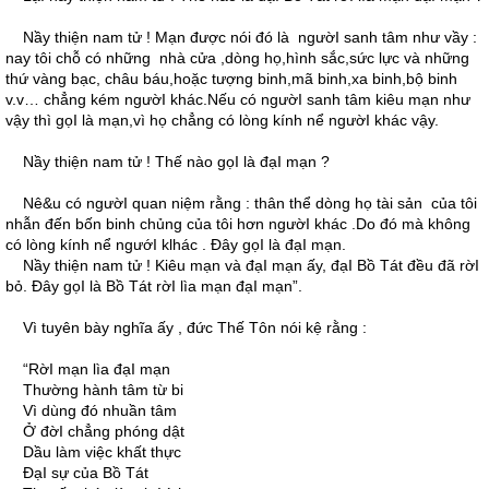
Nầy thiện nam tử ! Mạn được nói đó là ngườI sanh tâm như vầy :
nay tôi chỗ có những nhà cửa ,dòng họ,hình sắc,sức lực và những
thứ vàng bạc, châu báu,hoặc tượng binh,mã binh,xa binh,bộ binh
v.v… chẳng kém ngườI khác.Nếu có ngườI sanh tâm kiêu mạn như
vậy thì gọI là mạn,vì họ chẳng có lòng kính nể ngườI khác vậy.
Nầy thiện nam tử ! Thế nào gọI là đạI mạn ?
Nê&u có ngườI quan niệm rằng : thân thể dòng họ tài sản của tôi
nhẫn đến bốn binh chủng của tôi hơn ngườI khác .Do đó mà không
có lòng kính nể ngướI klhác . Ðây gọI là đạI mạn.
Nầy thiện nam tử ! Kiêu mạn và đạI mạn ấy, đạI Bồ Tát đều đã rờI
bỏ. Ðây gọI là Bồ Tát rờI lìa mạn đạI mạn”.
Vì tuyên bày nghĩa ấy , đức Thế Tôn nói kệ rằng :
“RờI mạn lìa đạI mạn
Thường hành tâm từ bi
Vì dùng đó nhuần tâm
Ở đờI chẳng phóng dật
Dầu làm việc khất thực
ÐạI sự của Bồ Tát