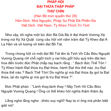
PHÁP HỘI
ĐẠI THỪA THẬP PHÁP
THỨ CHÍN
(Hán Bộ trọn quyển thứ 28)
Hán Dịch: Nhà Nguyên, Pháp Sư Phật Đà Phiến Đa
Việt Dịch: Việt Nam, Tỳ Kheo Thích Trí Tịnh
Như vậy, tôi nghe một lúc đức Bà Già Bà ở đạI thành Vương Xá
trong núi Kỳ Xà Quật cùng câu hộI vớI năm trăm đạI Tỳ Kheo đạI A
La Hán và vô lượng vô biên đạI Bồ Tát.
Trong chúng hộI có một đạI Bồ Tát tên là Tịnh Vô Cấu Bửu Nguyệt
Vương Quang rờI chỗ ngồI trịch y vai hữu,gốI hữu quỳ trên đài lien
hoa đến trước đức Phật chắp tay bạch rằng : “ Bạch đức Thế Tôn !
Tỳ Kheo hành ÐạI thừa trụ ÐạI thừa, hành ÐạI thừ thế nào ,trụ ÐạI
thừa thế nào ? Bạch Thế Tôn! Do nghĩa gì mà ÐạI thừa ấy gọI la ÐạI
thừa, lạI do nghĩa gì mà gọI là trụ ÐạI thừa ?”.
Ðức Phật phán : “Lành thay,lành thay ! Nầy Tịnh Vô Cấu Bửu
Nguyệt Vương Quang ! Ông có thể khéo hỏI nghĩa thậm thâm ấy.
Lắng nghe lắng nghe , khéo suy nghĩ! Nay ta vì ông mà phân biệt
giảI nói”.