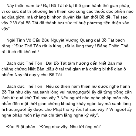
Nầy thiện nam tử ! ÐạI Bồ Tát ở tạI thế gian hành thế gian pháp,
vì có sức đạI trí phương tiện thiện xảo cùng các thuốc độc phiền não
ác đùa giỡn, mà chẳng bị nhơn duyên kia làm thốI Bồ đề. TạI sao
vậy ? Vì đạI Bồ Tát đã thành tựu sức trí huệ phương tiện thiện xảo
vậy”.
Ngài Tịnh Vô Cấu Bửu Nguyệt Vương Quang đạI Bồ Tát bạch
rằng : “Ðức Thế Tôn rất lạ lùng , rất lạ lùng thay ! Ðấng Thiện Thệ
rất ít có rất khó có !
Bạch đức Thế Tôn ! ÐạI Bồ Tát tâm hướng đến Niết Bàn mà
chẳng chứng Niết Bàn ,dầu ở tạI thế gian mà chẳng bị thế gian ô
nhiễm.Nay tôi quy y chư Bồ Tát.
Bạch đức Thế Tôn ! Nếu có thiện nam thiện nữ được nghe hạnh
Bồ Tát như đây mà sanh lòng vui mừng,ngườI ấy đã từng trồng căn
lành từ quá khứ.TạI sao vậy ? Nếu ngườI nào nghe pháp môn nầy
nhẫn đến một thờI gian chừng khoảng khảy ngón tay mà sanh lòng
hi hữu,ngườI ấy được chư Phật thọ ký rồi.TạI sao vậy ? Vì ngườI ấy
nghe pháp môn nầy mà chí tâm lắng nghe kỹ vậy”.
Ðức Phật phán : “Ðúng như vậy .Như lờI ông nói”.