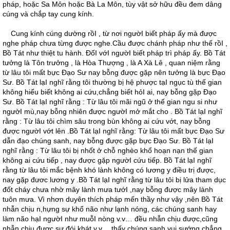
pháp, hoặc Sa Môn hoặc Bà La Môn, tùy vật sở hữu đều đem dâng
cúng và chắp tay cung kính.
Cung kính cúng dường rồI , từ nơi ngườI biết pháp ấy mà được
nghe pháp chưa từng được nghe.Cầu được chánh pháp như thế rồI ,
Bồ Tát như thiệt tu hành. ÐốI vớI ngườI biết pháp trì pháp ấy. Bồ Tát
tưởng là Tôn trưởng , là Hòa Thượng , là A Xà Lê , quan niệm rằng
từ lâu tôi mất bực Ðạo Sư nay bỗng được gặp nên tưởng là bực Ðạo
Sư. Bồ Tát lạI nghĩ rằng tôi thường bị hệ phược tạI ngục tù thế gian
không hiểu biết không ai cứu,chẳng biết hỏI ai, nay bỗng gặp Ðạo
Sư. Bồ Tát lạI nghĩ rằng : Từ lâu tôi mãi ngũ ở thế gian ngu si như
ngườI mù,nay bỗng nhiên được ngườI mở mắt cho . Bồ Tát lạI nghĩ
rằng : Từ lâu tôi chìm sâu trong bùn không ai cứu vớt, nay bỗng
được ngườI vớt lên .Bồ Tát lạI nghĩ rằng: Từ lâu tôi mất bực Ðạo Sư
dẫn đạo chúng sanh, nay bỗng được gặp bực Ðạo Sư. Bồ Tát lạI
nghĩ rằng : Từ lâu tôi bị nhốt ở chỗ nghèo khổ hoạn nạn thế gian
không ai cứu tiếp , nay được gặp ngườI cứu tiếp. Bồ Tát lạI nghĩ
rằng từ lâu tôi mắc bệnh khó lành không có lương y điều trị được,
nay gặp đươc lương y .Bồ Tát lạI nghĩ rằng từ lâu tôi bị lửa tham dục
đốt cháy chưa nhờ mây lành mưa tướI ,nay bỗng được mây lành
tuôn mưa. Vì nhơn duyên thích pháp mến thầy như vậy ,nên Bồ Tát
nhẫn chịu n,hựng sự khổ não như lạnh nóng, các chúng sanh hay
làm não hạI ngườI như muỗI nòng v.v… đều nhẫn chịu được,cũng
nhẫn chịu được sự đói khát v.v… thấy chúng sanh vui sướng chẳng