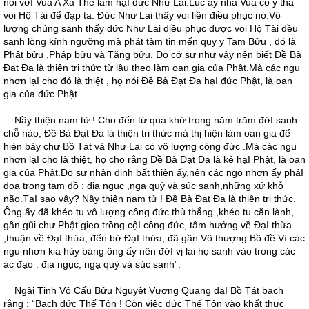
nói vớI Vua A Xà Thế làm hạI đức Như Lai.Lúc ấy nhà Vua cố ý thả
voi Hộ Tài để đạp ta. Ðức Như Lai thấy voi liền điều phục nó.Vô
lượng chúng sanh thấy đức Như Lai điều phục được voi Hộ Tài đều
sanh lòng kính ngưỡng mà phát tâm tin mến quy y Tam Bửu , đó là
Phật bửu ,Pháp bửu và Tăng bửu. Do cớ sự như vậy nên biết Ðề Bà
Ðạt Ða là thiện tri thức từ lâu theo làm oan gia của Phật.Mà các ngu
nhơn lạI cho đó là thiệt , họ nói Ðề Bà Ðạt Ða hạI đức Phật, là oan
gia của đức Phật.
Nầy thiện nam tử ! Cho đến từ quá khứ trong năm trăm đờI sanh
chỗ nào, Ðề Bà Ðạt Ða là thiện tri thức má thị hiện làm oan gia để
hiẻn bày chư Bồ Tát và Như Lai có vô lượng công đức .Mà các ngu
nhơn lạI cho là thiệt, họ cho rằng Ðề Bà Ðạt Ða là kẻ hạI Phật, là oan
gia của Phật.Do sự nhận định bất thiện ấy,nên các ngo nhơn ấy phảI
đọa trong tam đồ : địa ngục ,ngạ quỷ và súc sanh,những xứ khỗ
não.TạI sao vậy? Nầy thiện nam tử ! Ðề Bà Ðạt Ða là thiện tri thức.
Ông ấy đã khéo tu vô lượng công đức thù thắng ,khéo tu căn lành,
gần gũi chư Phật gieo trồng cộI công đức, tâm hướng về ÐạI thừa
,thuận về ÐạI thừa, đến bờ ÐạI thừa, đã gần Vô thượng Bồ đề.Vì các
ngu nhơn kia hủy báng ông ấy nên đờI vị lai họ sanh vào trong các
ác đạo : địa ngục, ngạ quỷ và súc sanh”.
Ngài Tịnh Vô Cấu Bửu Nguyệt Vương Quang đạI Bồ Tát bạch
rằng : “Bạch đức Thế Tôn ! Còn việc đức Thế Tôn vào khất thực