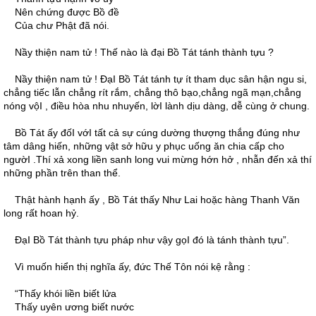
Nên chứng được Bồ đề
Của chư Phật đã nói.
Nầy thiện nam tử ! Thế nào là đại Bồ Tát tánh thành tựu ?
Nầy thiện nam tử ! ÐạI Bồ Tát tánh tự ít tham dục sân hận ngu si,
chẳng tiếc lẫn chẳng rít rắm, chẳng thô bạo,chẳng ngã mạn,chẳng
nóng vộI , điều hòa nhu nhuyến, lờI lành dịu dàng, dễ cùng ở chung.
Bồ Tát ấy đốI vớI tất cả sự cúng dường thượng thắng đúng như
tâm dâng hiến, những vật sở hữu y phục uống ăn chia cấp cho
ngườI .Thí xả xong liền sanh long vui mừng hớn hở , nhẫn đến xả thí
những phần trên than thể.
Thật hành hạnh ấy , Bồ Tát thấy Như Lai hoặc hàng Thanh Văn
long rất hoan hỷ.
ÐạI Bồ Tát thành tựu pháp như vậy gọI đó là tánh thành tựu”.
Vì muốn hiển thị nghĩa ấy, đức Thế Tôn nói kệ rằng :
“Thấy khói liền biết lửa
Thấy uyên ương biết nước