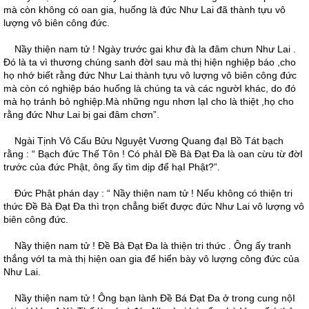
mà còn không có oan gia, huống là đức Như Lai đã thành tựu vô
lượng vô biên công đức.
Nầy thiện nam tử ! Ngày trước gai khư đà la đâm chưn Như Lai .
Ðó là ta vì thương chúng sanh đờI sau mà thị hiện nghiệp báo ,cho
họ nhớ biết rằng đức Như Lai thành tựu vô lượng vô biên công đức
mà còn có nghiệp báo huống là chúng ta và các ngườI khác, do đó
mà họ tránh bỏ nghiệp.Mà những ngu nhơn lạI cho là thiệt ,họ cho
rằng đức Như Lai bị gai đâm chơn”.
Ngài Tịnh Vô Cấu Bửu Nguyệt Vương Quang đạI Bồ Tát bạch
rằng : “ Bạch đức Thế Tôn ! Có phảI Ðề Bà Ðạt Ða là oan cừu từ đờI
trước của đức Phật, ông ấy tìm dịp để hạI Phật?”.
Ðức Phật phán dạy : “ Nầy thiện nam tử ! Nếu không có thiện tri
thức Ðề Bà Ðạt Ða thì trọn chẳng biết được đức Như Lai vô lượng vô
biên công đức.
Nầy thiện nam tử ! Ðề Bà Ðạt Ða là thiện tri thức . Ông ấy tranh
thắng vớI ta mà thị hiện oan gia để hiển bày vô lượng công đức của
Như Lai.
Nầy thiện nam tử ! Ông bạn lành Ðề Bá Ðạt Ða ở trong cung nộI