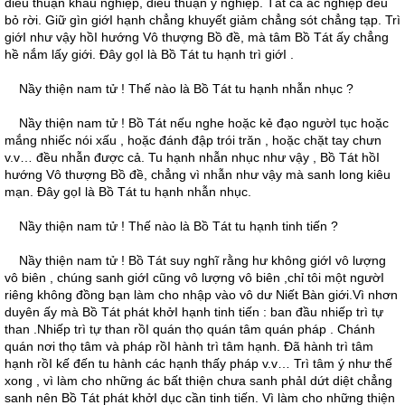
điều thuận khẩu nghiệp, điều thuận ý nghiệp. Tất cả ác nghiệp đều
bỏ rời. Giữ gìn giớI hạnh chẳng khuyết giảm chẳng sót chẳng tạp. Trì
giớI như vậy hồI hướng Vô thượng Bồ đề, mà tâm Bồ Tát ấy chẳng
hề nắm lấy giới. Ðây gọI là Bồ Tát tu hạnh trì giớI .
Nầy thiện nam tử ! Thế nào là Bồ Tát tu hạnh nhẫn nhục ?
Nầy thiện nam tử ! Bồ Tát nếu nghe hoặc kẻ đạo ngườI tục hoặc
mắng nhiếc nói xấu , hoặc đánh đập trói trăn , hoặc chặt tay chưn
v.v… đều nhẫn được cả. Tu hạnh nhẫn nhục như vậy , Bồ Tát hồI
hướng Vô thượng Bồ đề, chẳng vì nhẫn như vậy mà sanh long kiêu
mạn. Ðây gọI là Bồ Tát tu hạnh nhẫn nhục.
Nầy thiện nam tử ! Thế nào là Bồ Tát tu hạnh tinh tiến ?
Nầy thiện nam tử ! Bồ Tát suy nghĩ rằng hư không giớI vô lượng
vô biên , chúng sanh giớI cũng vô lượng vô biên ,chỉ tôi một ngườI
riêng không đồng bạn làm cho nhập vào vô dư Niết Bàn giới.Vì nhơn
duyên ấy mà Bồ Tát phát khởI hạnh tinh tiến : ban đầu nhiếp trì tự
than .Nhiếp trì tự than rồI quán thọ quán tâm quán pháp . Chánh
quán nơi thọ tâm và pháp rồI hành trì tâm hạnh. Ðã hành trì tâm
hạnh rồI kế đến tu hành các hạnh thấy pháp v.v… Trì tâm ý như thế
xong , vì làm cho những ác bất thiện chưa sanh phảI dứt diệt chẳng
sanh nên Bồ Tát phát khởI dục cần tinh tiến. Vì làm cho những thiện