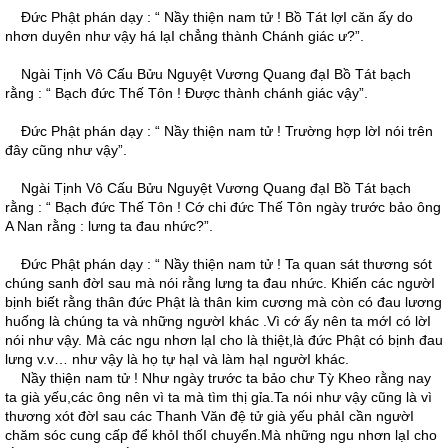
Ðức Phật phán dạy : “ Nầy thiện nam tử ! Bồ Tát lợI căn ấy do
nhơn duyên như vậy há lạI chẳng thành Chánh giác ư?”.
Ngài Tịnh Vô Cấu Bửu Nguyệt Vương Quang đạI Bồ Tát bạch
rằng : “ Bạch đức Thế Tôn ! Ðược thành chánh giác vậy”.
Ðức Phật phán dạy : “ Nầy thiện nam tử ! Trường hợp lờI nói trên
đây cũng như vậy”.
Ngài Tịnh Vô Cấu Bửu Nguyệt Vương Quang đạI Bồ Tát bạch
rằng : “ Bạch đức Thế Tôn ! Cớ chi đức Thế Tôn ngày trước bảo ông
A Nan rằng : lưng ta đau nhức?”.
Ðức Phật phán dạy : “ Nầy thiện nam tử ! Ta quan sát thương sót
chúng sanh đờI sau mà nói rằng lưng ta đau nhức. Khiến các ngườI
bịnh biết rằng thân đức Phật là thân kim cương mà còn có đau lương
huống là chúng ta và những ngườI khác .Vì cớ ấy nên ta mớI có lờI
nói như vậy. Mà các ngu nhơn lạI cho là thiệt,là đức Phật có bịnh đau
lưng v.v… như vậy là họ tự hạI và làm hạI ngườI khác.
Nầy thiện nam tử ! Như ngày trước ta bảo chư Tỳ Kheo rằng nay
ta già yếu,các ông nên vì ta mà tìm thị gỉa.Ta nói như vậy cũng là vì
thương xót đờI sau các Thanh Văn đệ tử già yếu phảI cần ngườI
chăm sóc cung cấp để khỏI thốI chuyển.Mà những ngu nhơn lạI cho