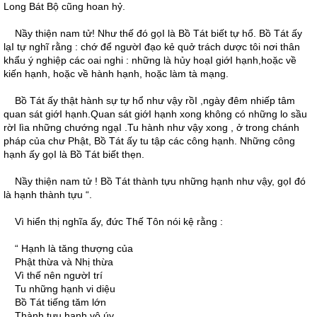
Long Bát Bộ cũng hoan hỷ.
Nầy thiện nam tử! Như thế đó gọI là Bồ Tát biết tự hổ. Bồ Tát ấy
lạI tự nghĩ rằng : chớ để ngườI đạo kẻ quở trách dược tôi nơi thân
khẩu ý nghiệp các oai nghi : những là hủy hoạI giớI hạnh,hoặc về
kiến hạnh, hoặc về hành hạnh, hoặc làm tà mạng.
Bồ Tát ấy thật hành sự tự hổ như vậy rồI ,ngày đêm nhiếp tâm
quan sát giớI hạnh.Quan sát giớI hạnh xong không có những lo sầu
rờI lìa những chướng ngạI .Tu hành như vậy xong , ở trong chánh
pháp của chư Phật, Bồ Tát ấy tu tập các công hạnh. Những công
hạnh ấy gọI là Bồ Tát biết thẹn.
Nầy thiện nam tử ! Bồ Tát thành tựu những hạnh như vậy, gọI đó
là hạnh thành tựu “.
Vì hiển thị nghĩa ấy, đức Thế Tôn nói kệ rằng :
“ Hạnh là tăng thượng của
Phật thừa và Nhị thừa
Vì thế nên ngườI trí
Tu những hạnh vi diệu
Bồ Tát tiếng tăm lớn
Thành tựu hạnh vô úy