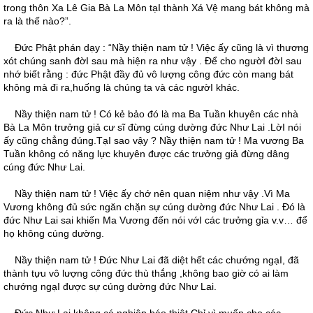
trong thôn Xa Lê Gia Bà La Môn tạI thành Xá Vệ mang bát không mà
ra là thế nào?”.
Ðức Phật phán dạy : “Nầy thiện nam tử ! Việc ấy cũng là vì thương
xót chúng sanh đờI sau mà hiện ra như vậy . Ðể cho ngườI đờI sau
nhớ biết rằng : đức Phật đầy đủ vô lượng công đức còn mang bát
không mà đi ra,huống là chúng ta và các ngườI khác.
Nầy thiện nam tử ! Có kẻ bảo đó là ma Ba Tuần khuyên các nhà
Bà La Môn trưởng giả cư sĩ đừng cúng dường đức Như Lai .LờI nói
ấy cũng chẳng đúng.TạI sao vậy ? Nầy thiện nam tử ! Ma vương Ba
Tuần không có năng lực khuyên được các trưởng giả đừng dâng
cúng đức Như Lai.
Nầy thiện nam tử ! Việc ấy chớ nên quan niệm như vậy .Vì Ma
Vương không đủ sức ngăn chặn sự cúng dường đức Như Lai . Ðó là
đức Như Lai sai khiến Ma Vương đến nói vớI các trưởng gỉa v.v… để
họ không cúng dường.
Nầy thiện nam tử ! Ðức Như Lai đã diệt hết các chướng ngạI, đã
thành tựu vô lượng công đức thù thắng ,không bao giờ có ai làm
chướng ngạI được sự cúng dường đức Như Lai.