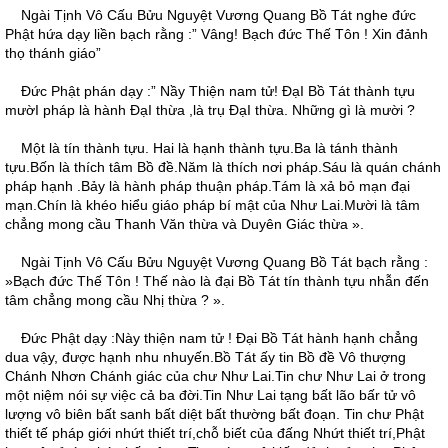
Ngài Tịnh Vô Cấu Bửu Nguyệt Vương Quang Bồ Tát nghe đức
Phật hứa dạy liền bạch rằng :” Vâng! Bạch đức Thế Tôn ! Xin đảnh
thọ thánh giáo”
Ðức Phật phán dạy :” Nầy Thiện nam tử! ÐạI Bồ Tát thành tựu
mườI pháp là hành ÐạI thừa ,là trụ ÐạI thừa. Những gì là mười ?
Một là tín thành tựu. Hai là hạnh thành tựu.Ba là tánh thành
tựu.Bốn là thích tâm Bồ đề.Năm là thích nơi pháp.Sáu là quán chánh
pháp hạnh .Bảy là hành pháp thuận pháp.Tám là xả bỏ mạn đại
mạn.Chín là khéo hiểu giáo pháp bí mật của Như Lai.Mười là tâm
chẳng mong cầu Thanh Văn thừa và Duyên Giác thừa ».
Ngài Tịnh Vô Cấu Bửu Nguyệt Vương Quang Bồ Tát bạch rằng :
»Bạch đức Thế Tôn ! Thế nào là đại Bồ Tát tín thành tựu nhẫn đến
tâm chẳng mong cầu Nhị thừa ? ».
Ðức Phật dạy :Này thiện nam tử ! Ðại Bồ Tát hành hạnh chẳng
dua vậy, được hạnh nhu nhuyến.Bồ Tát ấy tin Bồ đề Vô thượng
Chánh Nhơn Chánh giác của chư Như Lai.Tin chư Như Lai ở trong
một niệm nói sự việc cả ba đời.Tin Như Lai tạng bất lão bấr tử vô
lượng vô biên bất sanh bất diệt bất thường bất đoạn. Tin chư Phật
thiết tế pháp giới nhứt thiết trí,chỗ biết của đấng Nhứt thiết trí,Phật