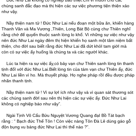
Ðức Như Lai không có nghiệp báo thiệt.Chỉ vì muốn cho các
chúng sanh đắc đạo mà thị hiện các sự việc phương tiện thiện xảo
như vậy.
Nầy thiện nam tử ! Ðức Như Lai nếu đoạn một bữa ăn, khiến hàng
Thanh Văn và Ma Vương ,Thiên, Long Bát Bộ cùng chư Thiên nghĩ
rằng chớ để quyến thuộc sanh lòng lo khổ. Vì những sự việc như vậy
nên đức Như Lai ngày đêm thị hiện khiến họ sanh một tâm niệm bất
thiện, cho đờI sau biết rằng đức Như Lai đã dứt khỏI tam giớI mà
còn có sự việc ấy huống là chúng ta và các ngườI khác.
Lúc ta hiện ra sự việc ấy,có bảy vạn chư Thiên sanh lòng tin thanh
tịnh đốI vớI đức Như Lai.Biết lòng tin của tám vạn chư Thiên ấy, đức
Như Lai liền vì ho. Mà thuyết pháp. Họ nghe pháp rồI đều được pháp
nhãn thanh tịnh.
Nầy thiện nam tử ! Vì sự lợI ích như vậy và vì quan sát thương sót
các chúng sanh đờI sau nên thị hiện các sự việc ấy. Ðức Như Lai
không có nghiệp báo như vậy”.
Ngài Tịnh Vô Cấu Bửu Nguyệt Vương Quang đạI Bồ Tát bạch
rằng : “ Bạch đức Thế Tôn ! Còn việc nàng Tôn Ðà Lê dùng gáo gỗ
độn bụng vu báng đức Như Lai thì thế nào ?”.