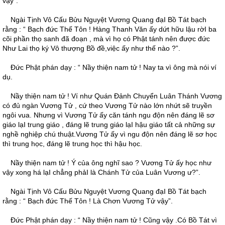
vậy”.
Ngài Tịnh Vô Cấu Bửu Nguyệt Vương Quang đạI Bồ Tát bạch
rằng : “ Bạch đức Thế Tôn ! Hàng Thanh Văn ấy dứt hữu lậu rờI ba
cõi phần thọ sanh đã đoạn , mà vì họ có Phật tánh nên được đức
Như Lai thọ ký Vô thượng Bồ đề,việc ấy như thế nào ?”.
Ðức Phật phán dạy : “ Nầy thiện nam tử ! Nay ta vì ông mà nói ví
dụ.
Nầy thiện nam tử ! Ví như Quán Ðảnh Chuyển Luân Thánh Vương
có đủ ngàn Vương Tử , cứ theo Vương Tử nào lớn nhứt sẽ truyền
ngôi vua. Nhưng vì Vương Tử ấy căn tánh ngu độn nên đáng lẽ sơ
giáo lạI trung giáo , đáng lẽ trung giáo lạI hậu giáo tất cả những sự
nghề nghiệp chú thuật.Vương Tử ấy vì ngu độn nên đáng lẽ sơ học
thì trung học, đáng lẽ trung học thì hậu học.
Nầy thiện nam tử ! Ý của ông nghĩ sao ? Vương Tử ấy học như
vậy xong há lạI chẳng phảI là Chánh Tử của Luân Vương ư?”.
Ngài Tịnh Vô Cấu Bửu Nguyệt Vương Quang đạI Bồ Tát bạch
rằng : “ Bạch đức Thế Tôn ! Là Chơn Vương Tử vậy”.
Ðức Phật phán dạy : “ Nầy thiện nam tử ! Cũng vậy .Có Bồ Tát vì