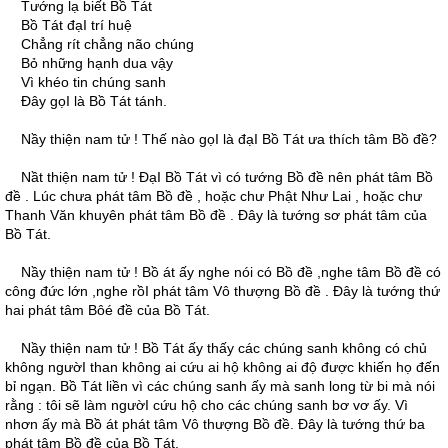
Tướng lạ biết Bồ Tát
Bồ Tát đạI trí huệ
Chẳng rít chẳng não chúng
Bỏ những hạnh dua vậy
Vì khéo tin chúng sanh
Ðây gọI là Bồ Tát tánh.
Nầy thiện nam tử ! Thế nào gọI là đạI Bồ Tát ưa thích tâm Bồ đề?
Nầt thiện nam tử ! ÐạI Bồ Tát vì có tướng Bồ đề nên phát tâm Bồ
đề . Lúc chưa phát tâm Bồ đề , hoặc chư Phật Như Lai , hoặc chư
Thanh Văn khuyên phát tâm Bồ đề . Ðây là tướng sơ phát tâm của
Bồ Tát.
Nầy thiện nam tử ! Bồ át ấy nghe nói có Bồ đề ,nghe tâm Bồ đề có
công đức lớn ,nghe rồI phát tâm Vô thượng Bồ đề . Ðây là tướng thứ
hai phát tâm Bôé đề của Bồ Tát.
Nầy thiện nam tử ! Bồ Tát ấy thấy các chúng sanh không có chủ
không ngườI than không ai cứu ai hộ không ai độ được khiến họ đến
bỉ ngạn. Bồ Tát liền vì các chúng sanh ấy mà sanh long từ bi mà nói
rằng : tôi sẽ làm ngườI cứu hộ cho các chúng sanh bơ vơ ấy. Vì
nhơn ấy mà Bồ át phát tâm Vô thượng Bồ đề. Ðây là tướng thứ ba
phát tâm Bồ đề của Bồ Tát.