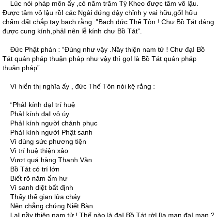
Lúc nói pháp môn ấy ,có năm trăm Tỳ Kheo được tâm vô lậu.
Ðược tâm vô lậu rồI các Ngài đứng dậy chỉnh y vai hữu,gốI hữu
chấm đất chắp tay bạch rằng :”Bạch đức Thế Tôn ! Chư Bồ Tát đáng
được cung kính,phảI nên lễ kính chư Bồ Tát”.
Ðức Phật phán : “Ðúng như vậy .Nầy thiện nam tử ! Chư đạI Bồ
Tát quán pháp thuận pháp như vậy thì gọI là Bồ Tát quán pháp
thuận pháp”.
Vì hiển thị nghĩa ấy , đức Thế Tôn nói kệ rằng :
“PhảI kính đạI trí huệ
PhảI kính đạI vô úy
PhảI kính ngườI chánh phục
PhảI kính ngườI Phật sanh
Vì dùng sức phương tiện
Vì trí huệ thiện xảo
Vượt quá hàng Thanh Văn
Bồ Tát có trí lớn
Biết rõ năm ấm hư
Vì sanh diệt bất định
Thấy thế gian lửa cháy
Nên chẳng chứng Niết Bàn.
LạI nầy thiện nam tử ! Thế nào là đạI Bồ Tát rờI lìa mạn đạI mạn ?