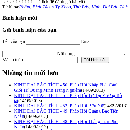
Click để đánh giá bài viết
Từ khóa:
Phẩm
,
Phất Tảo
,
y Tỳ Kheo
,
Thứ Bảy
,
Kinh
,
Đại Bảo Tích
Bình luận mới
Gửi bình luận của bạn
Tên của bạn
Email
Nội dung
Mã an toàn
Những tin mới hơn
KINH ĐẠI BẢO TÍCH - 50. Pháp Hội Nhập Phật Cảnh
Giới Trí Quang Minh Trang Nghiêm
(14/09/2013)
KINH ĐẠI BẢO TÍCH - 51. Pháp Hội Tự Tại Vương Bồ
tát
(14/09/2013)
KINH ĐẠI BẢO TÍCH - 52. Pháp Hội Bửu Nữ
(14/09/2013)
KINH ĐẠI BẢO TÍCH - 49. Pháp Hội Quảng Bác Tiên
Nhân
(14/09/2013)
KINH ĐẠI BẢO TÍCH - 48. Pháp Hội Thắng man Phu
Nhân
(14/09/2013)