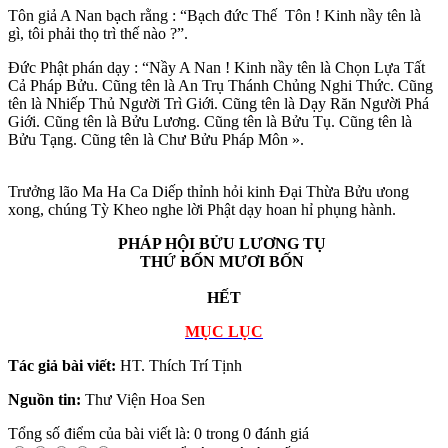
Tôn giả A Nan bạch rằng : “Bạch đức Thế Tôn ! Kinh nầy tên là
gì, tôi phải thọ trì thế nào ?”.
Ðức Phật phán dạy : “Nầy A Nan ! Kinh nầy tên là Chọn Lựa Tất
Cả Pháp Bửu. Cũng tên là An Trụ Thánh Chủng Nghi Thức. Cũng
tên là Nhiếp Thủ Người Trì Giới. Cũng tên là Dạy Răn Người Phá
Giới. Cũng tên là Bửu Lương. Cũng tên là Bửu Tụ. Cũng tên là
Bửu Tạng. Cũng tên là Chư Bửu Pháp Môn ».
Trưởng lão Ma Ha Ca Diếp thỉnh hỏi kinh Ðại Thừa Bửu ưong
xong, chúng Tỳ Kheo nghe lời Phật dạy hoan hỉ phụng hành.
PHÁP HỘI BỬU LƯƠNG TỤ
THỨ BỐN MƯƠI BỐN
HẾT
MỤC LỤC
Tác giả bài viết:
HT. Thích Trí Tịnh
Nguồn tin:
Thư Viện Hoa Sen
Tổng số điểm của bài viết là: 0 trong 0 đánh giá