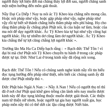
người thấy lợi hiện đời mà chẳng thấy lợi đời sau, người chẳng sanh
một niệm hướng đến môn giải thoát.
Nầy Ðại Ca Diếp ! Nay ta nói ác Tỳ Kheo kia chẳng nên mong cầu.
Hoặc nói pháp như vậy, hoặc gặp pháp như vậy, nghe pháp như
vậy rồi tự biết sờ thành chẳng hiểu thâm pháp nên phỉ báng. Họ cho
rằng thâm pháp ấy chẳng phải Phật nói, là của luận sư làm, hoặc của
ma nói để dạy người khác. Ác Tỳ Kheo kia tự hại như vậy cũng hại
người khác. Họ tự nhiễm dơ cũng làm dơ người khác. Ác Tỳ Kheo
kia chẳng thể tự lợi cũng chẳng lợi người khác ».
Trưởng lão Ma Ha Ca Diếp bạch rằng : « Bạch đức Thế Tôn ! vì
đại bi mà chư Phật nói Tỳ Kheo chuyên tu hành ở trong các pháp
được tự tại. Ðức Như Lai ở trong kinh nầy đã rộng nói xong.
Bạch đức Thế Tôn ! Nếu có chúng sanh nghe kinh nầy rồi tin hiểu
đọc tụng hướng đến pháp như thiệt, nên biết các chúng sanh ấy đã
được chư Phật nhiếp thủ ».
Ðức Phật bảo Ngài A Nan : « Nầy A Nan ! Nếu có người thọ trì thì
đã ở nơi chư Phật quá khứ gieo trồng căn lành nên nay muốn được
kinh này để đọc tụng không thuộc muốn được giải thoát. Các thiện
nam tử thiện nữ nhơn, hoặc người tại gia hay người xuất gia, học
pháp môn nầy thì có thể dứt các lậu cũng được Niết bàn.