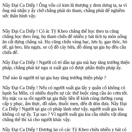
Nầy Ðại Ca Diếp ! Ông vốn có kim lũ thượng y đem dưng ta, ta vì
ông mà nhận y ấy chớ chẳng phải do tham, chẳng phải để nghiêm
sức thân hình vậy.
Nầy Ðại Ca Diếp ! Có ác Tỳ Kheo chẳng thể học theo ta cũng
chẳng học theo ông, họ tham chứa để nhiều y bát tích tụ món uống
ăn cất đựng chẳng xả. Họ cũng chứa vàng bạc, lưu ly, gạo thóc, bò
dê, gà heo, lừa ngựa, xe cộ đồ cày bừa, đồ dùng tại gia họ đều cầu
chứa để.
Nầy Ðại Ca Diếp ! Người có trí dầu tại gia mà hay tăng trưởng thiện
pháp, chẳng phải kẻ ngu si xuất gia có được phần thiện pháp ấy.
Thế nào là người trí tại gia hay tăng trưởng thiện pháp ?
Nầy Ðại Ca Diếp ! Nếu có người xuất gia lấy y quắn cổ không có
hạnh Sa Môn, có nhiều duyên sự các thứ buộc ràng cầu áo cơm tốt.
Họ mặc ca sa rồi người tại gia thấy liền lễ kính cúng dường cung
cấp y phục, ẩm thực, đồ nằm, thuốc men, đến đi đón đưa. Nầy Ðại
Ca Diếp ! Người tại gia có pháp lành như vậy, người xuất gia kia
không có sự ấy. Tại sao ? Vì người xuất gia kia cầu nhiều vật dùng
chẳng thể thí xả cho người khác vậy.
Nầy Ðại Ca Diếp ! Ðương lai có các Tỳ Kheo chứa nhiều y bát có