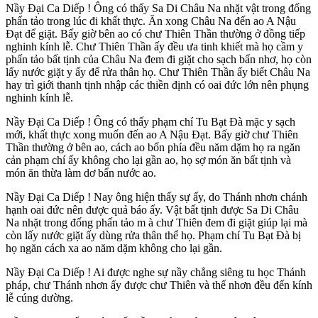
Nầy Ðại Ca Diếp ! Ông có thấy Sa Di Châu Na nhặt vật trong đống
phấn tảo trong lúc đi khất thực. Ăn xong Châu Na đến ao A Nậu
Ðạt để giặt. Bấy giờ bên ao có chư Thiên Thần thường ở đồng tiếp
nghinh kính lễ. Chư Thiên Thần ấy đều ưa tinh khiết mà họ cầm y
phấn tảo bất tịnh của Châu Na đem đi giặt cho sạch bẩn nhơ, họ còn
lấy nước giặt y ấy để rửa thân họ. Chư Thiên Thần ấy biết Châu Na
hay trì giới thanh tịnh nhập các thiền định có oai đức lớn nên phụng
nghinh kính lễ.
Nầy Ðại Ca Diếp ! Ông có thấy phạm chí Tu Bạt Ðà mặc y sạch
mới, khất thực xong muốn đến ao A Nậu Ðạt. Bấy giờ chư Thiên
Thần thường ở bên ao, cách ao bốn phía đều năm dặm họ ra ngăn
cản phạm chí ấy không cho lại gần ao, họ sợ món ăn bất tịnh và
món ăn thừa làm dơ bẩn nước ao.
Nầy Ðại Ca Diếp ! Nay ông hiện thấy sự ấy, do Thánh nhơn chánh
hạnh oai đức nên được quả báo ấy. Vật bất tịnh được Sa Di Châu
Na nhặt trong đống phấn tảo m à chư Thiên đem đi giặt giúp lại mà
còn lấy nước giặt ấy dùng rửa thân thể họ. Phạm chí Tu Bạt Ðà bị
họ ngăn cách xa ao năm dặm không cho lại gần.
Nầy Ðại Ca Diếp ! Ai được nghe sự nầy chẳng siêng tu học Thánh
pháp, chư Thánh nhơn ấy được chư Thiên và thế nhơn đều đến kính
lễ cúng dường.