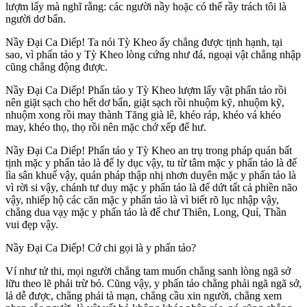
lượm lấy mà nghĩ rằng: các người nầy hoặc có thể rầy trách tôi là
người dơ bẩn.
Nầy Ðại Ca Diếp! Ta nói Tỳ Kheo ấy chẳng được tịnh hạnh, tại
sao, vì phấn tảo y Tỳ Kheo lòng cứng như đá, ngoại vật chẳng nhập
cũng chẳng động được.
Nầy Ðại Ca Diếp! Phấn tảo y Tỳ Kheo lượm lấy vật phấn tảo rồi
nên giặt sạch cho hết dơ bẩn, giặt sạch rồi nhuộm kỹ, nhuộm kỹ,
nhuộm xong rồi may thành Tăng già lê, khéo ráp, khéo vá khéo
may, khéo thọ, thọ rồi nên mặc chớ xếp để hư.
Nầy Ðại Ca Diếp! Phấn tảo y Tỳ Kheo an trụ trong pháp quán bất
tịnh mặc y phấn tảo là để ly dục vậy, tu từ tâm mặc y phấn tảo là để
lìa sân khuế vậy, quán pháp thập nhị nhơn duyên mặc y phấn tảo là
vì rời si vậy, chánh tư duy mặc y phấn tảo là để dứt tất cả phiền não
vậy, nhiếp hộ các căn mặc y phấn tảo là vì biết rõ lục nhập vậy,
chẳng dua vạy mặc y phấn tảo là để chư Thiên, Long, Quỉ, Thần
vui đẹp vậy.
Nầy Ðại Ca Diếp! Cớ chi gọi là y phấn tảo?
Ví như tử thi, mọi người chẳng tam muốn chẳng sanh lòng ngã sở
lữu theo lẽ phải trừ bỏ. Cũng vậy, y phấn tảo chẳng phải ngã ngã sở,
lả dễ được, chẳng phải tà mạn, chẳng cầu xin người, chẳng xem