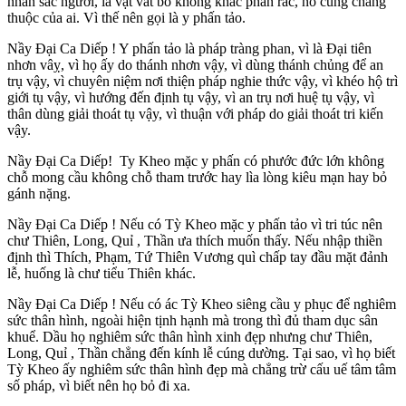
nhan sắc người, là vật vất bỏ không khác phân rác, nó cũng chẳng
thuộc của ai. Vì thế nên gọi là y phấn tảo.
Nầy Ðại Ca Diếp ! Y phấn tảo là pháp tràng phan, vì là Ðại tiên
nhơn vâỵ, vì họ ấy do thánh nhơn vậy, vì dùng thánh chủng để an
trụ vậy, vì chuyên niệm nơi thiện pháp nghie thức vậy, vì khéo hộ trì
giới tụ vậy, vì hướng đến định tụ vậy, vì an trụ nơi huệ tụ vậy, vì
thân dùng giải thoát tụ vậy, vì thuận với pháp do giải thoát tri kiến
vậy.
Nầy Ðại Ca Diếp! Ty Kheo mặc y phấn có phước đức lớn không
chỗ mong cầu không chỗ tham trước hay lìa lòng kiêu mạn hay bỏ
gánh nặng.
Nầy Ðại Ca Diếp ! Nếu có Tỳ Kheo mặc y phấn tảo vì tri túc nên
chư Thiên, Long, Quỉ , Thần ưa thích muốn thấy. Nếu nhập thiền
định thì Thích, Phạm, Tứ Thiên Vương quì chấp tay đầu mặt đảnh
lễ, huống là chư tiểu Thiên khác.
Nầy Ðại Ca Diếp ! Nếu có ác Tỳ Kheo siêng cầu y phục để nghiêm
sức thân hình, ngoài hiện tịnh hạnh mà trong thì đủ tham dục sân
khuể. Dầu họ nghiêm sức thân hình xinh đẹp nhưng chư Thiên,
Long, Quỉ , Thần chẳng đến kính lễ cúng dường. Tại sao, vì họ biết
Tỳ Kheo ấy nghiêm sức thân hình đẹp mà chẳng trừ cấu uế tâm tâm
số pháp, vì biết nên họ bỏ đi xa.