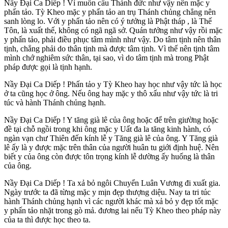
Nầy Ðại Ca Diếp ! Vì muốn cầu Thánh đức như vậy nên mặc y
phấn tảo. Tỳ Kheo mặc y phấn tảo an trụ Thánh chủng chẳng nên
sanh lòng lo. Với y phấn tảo nên có ý tưởng là Phật tháp , là Thế
Tôn, là xuất thế, không có ngã ngã sở. Quán tưởng như vậy rồi mặc
y phấn tảo, phải điều phục tâm mình như vậy. Do tâm tịnh nên thân
tịnh, chẳng phải do thân tịnh mà được tâm tịnh. Vì thế nên tịnh tâm
mình chớ nghiêm sức thân, tại sao, vì do tâm tịnh mà trong Phật
pháp được gọi là tịnh hạnh.
Nầy Ðại Ca Diếp ! Phấn tảo y Tỳ Kheo hay học như vậy tức là học
ở ta cũng học ở ông. Nếu ông hay mặc y thô xấu như vậy tức là tri
túc và hành Thánh chủng hạnh.
Nầy Ðại Ca Diếp ! Y tăng già lê của ông hoặc để trên giường hoặc
đề tại chỗ ngồi trong khi ông mặc y Uất đa la tăng kinh hành, có
ngàn vạn chư Thiên đến kính lễ y Tăng già lê của ông. Y Tăng già
lê ấy là y được mặc trên thân của người huân tu giới định huệ. Nên
biết y của ông còn được tôn trọng kính lễ dường ấy huống là thân
của ông.
Nầy Ðại Ca Diếp ! Ta xả bỏ ngôi Chuyển Luân Vương đi xuất gia.
Ngày trước ta đã từng mặc y mịn đẹp thượng diệu. Nay ta tri túc
hành Thánh chủng hạnh vì các người khác mà xả bỏ y đẹp tốt mặc
y phấn tảo nhặt trong gò mả. đương lai nếu Tỳ Kheo theo pháp này
của ta thì được học theo ta.