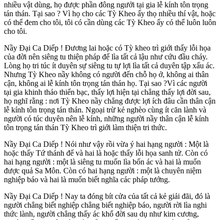
nhiều vật dùng, họ được phần đông ngưởi tại gia lễ kính tôn trọng
tán thán. Tại sao ? Vì họ cho các Tỳ Kheo ấy thọ nhiều thí vật, hoặc
có thể đem cho tôi, tôi có cần dùng các Tỳ Kheo ấy có thể luôn luôn
cho tôi.
Nầy Ðại Ca Diếp ! Ðương lai hoặc có Tỳ kheo trì giới thấy lỗi họa
của đời nên siêng tu thiện pháp để lìa tất cả lậu như cứu đầu cháy.
Lòng họ tri túc ít duyên sự siêng tu tự lợi lìa tất cả duyên tập xấu ác.
Nhưng Tỳ Kheo nầy không có người đến chỗ họ ở, không ai thân
cận, không ai lễ kính tôn trọng tán thán họ. Tại sao ?Vì các người
tại gia khinh tháo thiển bạc, thấy lợi hiện tại chẳng thấy lợi đời sau,
họ nghĩ rằng : nơi Tỳ Kheo nầy chẳng được lợi ích đâu cần thân cận
lễ kính tôn trọng tán thán. Ngoại trừ kẻ nghèo cùng ít căn lành và
người có túc duyên nên lễ kính, những người nầy thân cận lễ kính
tôn trọng tán thán Tỳ Kheo trì giới làm thiện tri thức.
Nầy Ðại Ca Diếp ! Nói như vậy rồi vừa ý hai hạng người : Một là
hoặc thấy Tứ thánh đế và hai là hoặc thấy lỗi họa sanh tử. Còn có
hai hạng người : một là siêng tu muốn lìa bốn ác và hai là muốn
được quả Sa Môn. Còn có hai hạng người : một là chuyên niệm
nghiệp báo và hai là muốn biết nghĩa các pháp tướng.
Nầy Ðại Ca Diếp ! Nay ta đóng bít cửa của tất cả kẻ giải đãi, đó là
người chẳng biết nghiệp chẳng biết nghiệp báo, người rời lìa nghi
thức lành, người chẳng thấy ác khổ đời sau dụ như kim cương,