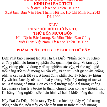
KINH ÐẠI BẢO TÍCH
Việt dịch: Tỳ Kheo Thích Trí Tịnh
Xuất bản: Ban Văn Hóa Thành Hội TP. Hồ Chí Minh PL 2543 -
DL 1999
XLIV
PHÁP HỘI BỬU LƯƠNG TỤ
THỨ BỐN MƯƠI BỐN
Hán Dịch: Bắc Lương, Sa Môn Thích Đạo Củng
Việt Dịch: Việt Nam, Tỳ Kheo Thích Trí Tịnh
PHẨM PHẤT TẢO Y TỲ KHEO THỨ BẨY
Ðức Phật bảo Trưởng lão Ma Ha Ca Diếp: “Phấn tảo y Tỳ Kheo
chứa y phấn tảo lượm vật phấn tảo, quan niệm rằng: Vì tàm quý
vậy, chẳng phải vì dùng y để tự nghiêm sức vậy, vì che ngăn gió
thổi nắng đốt muỗi mòng bu cắn vậy, vì an trụ Phật giáo vậy, chẳng
phải vì cầu sạch tốt vậy. ở trong đống phấn tảo, Ty Kheo ấy lượm
lấy vật bỏ. Lúc lấy nên sanh hai ý tưởng: Một là ý tưởng tri túc và
hai là ý tưởng dễ nuôi. Còn có hai ý tưởng: một là ý tưởng không
kiêu mạn và hai là ý tưởng trì thánh chủng. Còn có hai ý tưởng: một
là chẳng dùng nghiêm sức thân hình và hai là khiến lòng thanh tịnh.
Nầy Ðại Ca Diếp! Phấn tảo y Tỳ Kheo lúc lượm lấy vật bỏ trong
đống phấn tảo, nếu thấy có các thân hữu tri thức thì thôi không