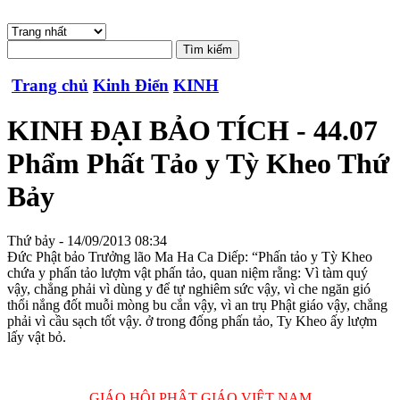
Trang chủ
Kinh Điển
KINH
KINH ĐẠI BẢO TÍCH - 44.07
Phẩm Phất Tảo y Tỳ Kheo Thứ
Bảy
Thứ bảy - 14/09/2013 08:34
Ðức Phật bảo Trưởng lão Ma Ha Ca Diếp: “Phấn tảo y Tỳ Kheo
chứa y phấn tảo lượm vật phấn tảo, quan niệm rằng: Vì tàm quý
vậy, chẳng phải vì dùng y để tự nghiêm sức vậy, vì che ngăn gió
thổi nắng đốt muỗi mòng bu cắn vậy, vì an trụ Phật giáo vậy, chẳng
phải vì cầu sạch tốt vậy. ở trong đống phấn tảo, Ty Kheo ấy lượm
lấy vật bỏ.
GIÁO HỘI PHẬT GIÁO VIỆT NAM