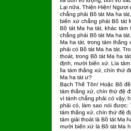
lìa bốn vô lượng, bốn vô sắc
Lại nữa, Thiện Hiện! Ngươi 
chẳng phải Bồ tát Ma ha tát
biến xứ chẳng phải Bồ tát 
Bồ tát Ma ha tát, khác tám
chẳng phải Bồ tát Ma ha tát.
Ma ha tát, trong tám thắng
phải có Bồ tát Ma ha tát. Tr
thoát, trong Bồ tát Ma ha t
định, mười biến xứ. Lìa tám 
lìa tám thắng xứ, chín thứ 
Ma ha tát ư?
Bạch Thế Tôn! Hoặc Bồ đề, 
tám thắng xứ, chín thứ đệ đ
vì tánh chẳng phải có vậy, 
phải có, làm sao nói được: T
tám thắng xứ, chín thứ đệ đị
tám giải thoát là Bồ tát Ma 
mười biến xứ là Bồ tát Ma ha