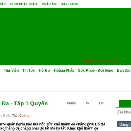
 ĐÁP
PHIM PHẬT GIÁO
PHÁP ÂM
XÂY DỰNG
Nguyền mong thân cận minh sư, q
Thư Viện
Tin Tức
Hỗ Trợ
Hoằng Pháp
Sức Khỏe - Đời Sống
Bạn đọc
 Đa - Tập 1 Quyển
email
In
Lưu
bài viết:
Tịnh Cường
gươi quán nghĩa nào mà nói: Tức khổ thánh đế chẳng phải Bồ tát
 đạo thánh đế chẳng phải Bồ tát Ma ha tát. Khác khổ thánh đế