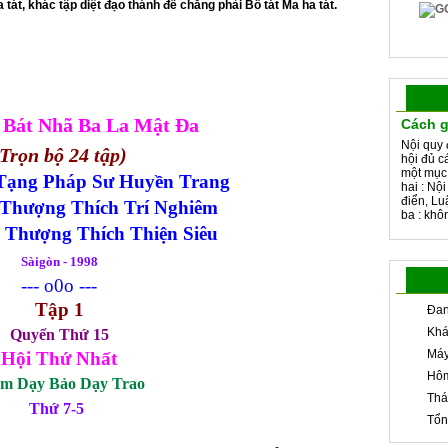
 tát, khác tập diệt đạo thánh đế chẳng phải Bồ tát Ma ha tát.
 Bát Nhã Ba La Mật Đa
Cách g
Nội quy 
Trọn bộ 24 tập)
hội đủ c
một mục
Tạng Pháp Sư Huyền Trang
hai : Nộ
điển, Lu
Thượng Thích Trí Nghiêm
ba : khôn
 Thượng Thích Thiện Siêu
Sàigòn - 1998
--- o0o ---
Tập 1
Đan
Khá
Quyển Thứ 15
Máy
Hội Thứ Nhất
Hôm
m Dạy Bảo Dạy Trao
Thá
Thứ 7-5
Tổn