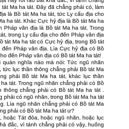
ịa hãy rốt ráo bất khả đắc, vì tánh chẳng
 tát Ma ha tát. Đây đã chẳng phải có, làm
a là Bồ tát Ma ha tát, tức Ly cấu địa cho
Ma ha tát. Khác Cực hỷ địa là Bồ tát Ma ha
n Pháp vân địa là Bồ tát Ma ha tát. Trong
tát, trong Ly cấu địa cho đến Pháp vân địa
ồ tát Ma ha tát có Cực hỷ địa, trong Bồ tát
o đến Pháp vân địa. Lìa Cực hỷ địa có Bồ
 cho đến Pháp vân địa có Bồ tát Ma ha tát!
ơi quán nghĩa nào mà nói: Tức ngũ nhãn
, tức lục thần thông chẳng phải Bồ tát Ma
ng phải Bồ tát Ma ha tát, khác lục thần
 ha tát. Trong ngũ nhãn chẳng phải có Bồ
ần thông chẳng phải có Bồ tát Ma ha tát .
g phải có ngũ nhãn, trong Bồ tát Ma ha tát
ng. Lìa ngũ nhãn chẳng phải có Bồ tát Ma
ẳng phải có Bồ tát Ma ha tát ư?
 hoặc Tát đỏa, hoặc ngũ nhãn, hoặc lục
khả đắc, vì tánh chẳng phải có vậy, huống