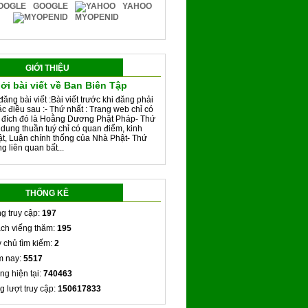
GOOGLE
YAHOO
MYOPENID
GIỚI THIỆU
ởi bài viết về Ban Biên Tập
đăng bài viết :Bài viết trước khi đăng phải
ác điều sau :- Thứ nhất : Trang web chỉ có
 đích đó là Hoằng Dương Phật Pháp- Thứ
i dung thuần tuý chỉ có quan điểm, kinh
ật, Luận chính thống của Nhà Phật- Thứ
g liên quan bất...
THỐNG KÊ
g truy cập:
197
ch viếng thăm:
195
 chủ tìm kiếm:
2
 nay:
5517
ng hiện tại:
740463
g lượt truy cập:
150617833