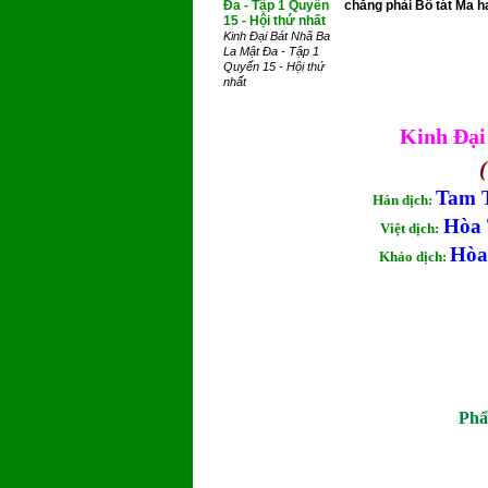
chẳng phải Bồ tát Ma ha
Kinh Đại Bát Nhã Ba
La Mật Đa - Tập 1
Quyển 15 - Hội thứ
nhất
Kinh Đại
(
Tam 
Hán dịch:
Hòa 
Việt dịch:
Hòa
Khảo dịch:
Phẩ