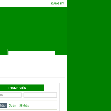
ĐĂNG KÝ
uả Bồ Đề một đêm mà chín. Phúc gặp tình cờ tri thức, hoa Ưu Đàm mấy kiếp đâm 
THÀNH VIÊN
Quên mật khẩu