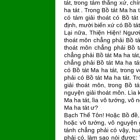
tát, trong tám thắng xứ, ch
ha tát . Trong Bồ tát Ma ha t
có tám giải thoát có Bồ tát
định, mười biến xứ có Bồ tát
Lại nữa, Thiện Hiện! Ngươ
thoát môn chẳng phải Bồ tá
thoát môn chẳng phải Bồ t
chẳng phải Bồ tát Ma ha tát
chẳng phải Bồ tát Ma ha tá
có Bồ tát Ma ha tát, trong
phải có Bồ tát Ma ha tát. T
giải thoát môn, trong Bồ t
nguyện giải thoát môn. Lìa 
Ma ha tát, lìa vô tướng, vô 
Ma ha tát ư?
Bạch Thế Tôn! Hoặc Bồ đề, 
hoặc vô tướng, vô nguyện g
tánh chẳng phải có vậy, hu
phải có, làm sao nói được: