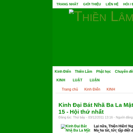
TRANG NHẤT
GIỚI THIỆU
LIÊN HỆ
HỎI /
Kinh Điển
Thiền Lâm
Phật học
Chuyên đề
KINH
LUẬT
LUẬN
Trang chủ
Kinh Điển
KINH
Kinh Đại Bát Nhã Ba La Mật
15 - Hội thứ nhất
Đăng lúc: Thứ bảy - 03/12/2011 13:16 - Người đăng 
Lại nữa, Thiện Hiện! N
Ma ha tát, tức tập diệt