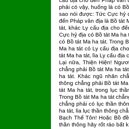
cấu địa cho đến Pháp vân đ
phải có vậy, huống là có Bồ
sao nói được: Tức Cực hỷ đị
đến Pháp vân địa là Bồ tát 
tát, khác Ly cấu địa cho đế
Cực hỷ địa có Bồ tát Ma ha 
có Bồ tát Ma ha tát. Trong B
Ma ha tát có Ly cấu địa ch
tát Ma ha tát, lìa Ly cấu địa
Lại nữa, Thiện Hiện! Ngư
chẳng phải Bồ tát Ma ha tát
ha tát. Khác ngũ nhãn chẳ
thông chẳng phải Bồ tát Ma
tát Ma ha tát, trong lục th
Trong Bồ tát Ma ha tát chẳn
chẳng phải có lục thần thô
ha tát, lìa lục thần thông ch
Bạch Thế Tôn! Hoặc Bồ đề,
thần thông hãy rốt ráo bất 