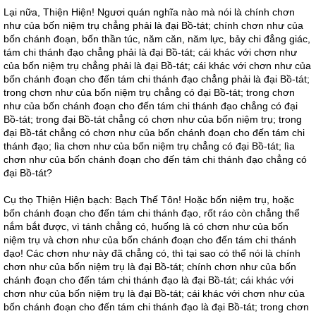
Lại nữa, Thiện Hiện! Ngươi quán nghĩa nào mà nói là chính chơn
như của bốn niệm trụ chẳng phải là đại Bồ-tát; chính chơn như của
bốn chánh đoạn, bốn thần túc, năm căn, năm lực, bảy chi đẳng giác,
tám chi thánh đạo chẳng phải là đại Bồ-tát; cái khác với chơn như
của bốn niệm trụ chẳng phải là đại Bồ-tát; cái khác với chơn như của
bốn chánh đoạn cho đến tám chi thánh đạo chẳng phải là đại Bồ-tát;
trong chơn như của bốn niệm trụ chẳng có đại Bồ-tát; trong chơn
như của bốn chánh đoạn cho đến tám chi thánh đạo chẳng có đại
Bồ-tát; trong đại Bồ-tát chẳng có chơn như của bốn niệm trụ; trong
đại Bồ-tát chẳng có chơn như của bốn chánh đoạn cho đến tám chi
thánh đạo; lìa chơn như của bốn niệm trụ chẳng có đại Bồ-tát; lìa
chơn như của bốn chánh đoạn cho đến tám chi thánh đạo chẳng có
đại Bồ-tát?
Cụ thọ Thiện Hiện bạch: Bạch Thế Tôn! Hoặc bốn niệm trụ, hoặc
bốn chánh đoạn cho đến tám chi thánh đạo, rốt ráo còn chẳng thể
nắm bắt được, vì tánh chẳng có, huống là có chơn như của bốn
niệm trụ và chơn như của bốn chánh đoạn cho đến tám chi thánh
đạo! Các chơn như này đã chẳng có, thì tại sao có thể nói là chính
chơn như của bốn niệm trụ là đại Bồ-tát; chính chơn như của bốn
chánh đoạn cho đến tám chi thánh đạo là đại Bồ-tát; cái khác với
chơn như của bốn niệm trụ là đại Bồ-tát; cái khác với chơn như của
bốn chánh đoạn cho đến tám chi thánh đạo là đại Bồ-tát; trong chơn