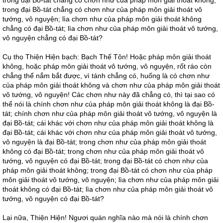
trong đại Bồ-tát chẳng có chơn như của pháp môn giải thoát không;
trong đại Bồ-tát chẳng có chơn như của pháp môn giải thoát vô
tướng, vô nguyện; lìa chơn như của pháp môn giải thoát không
chẳng có đại Bồ-tát; lìa chơn như của pháp môn giải thoát vô tướng,
vô nguyện chẳng có đại Bồ-tát?
Cụ thọ Thiện Hiện bạch: Bạch Thế Tôn! Hoặc pháp môn giải thoát
không, hoặc pháp môn giải thoát vô tướng, vô nguyện, rốt ráo còn
chẳng thể nắm bắt được, vì tánh chẳng có, huống là có chơn như
của pháp môn giải thoát không và chơn như của pháp môn giải thoát
vô tướng, vô nguyện! Các chơn như này đã chẳng có, thì tại sao có
thể nói là chính chơn như của pháp môn giải thoát không là đại Bồ-
tát; chính chơn như của pháp môn giải thoát vô tướng, vô nguyện là
đại Bồ-tát; cái khác với chơn như của pháp môn giải thoát không là
đại Bồ-tát; cái khác với chơn như của pháp môn giải thoát vô tướng,
vô nguyện là đại Bồ-tát; trong chơn như của pháp môn giải thoát
không có đại Bồ-tát; trong chơn như của pháp môn giải thoát vô
tướng, vô nguyện có đại Bồ-tát; trong đại Bồ-tát có chơn như của
pháp môn giải thoát không; trong đại Bồ-tát có chơn như của pháp
môn giải thoát vô tướng, vô nguyện; lìa chơn như của pháp môn giải
thoát không có đại Bồ-tát; lìa chơn như của pháp môn giải thoát vô
tướng, vô nguyện có đại Bồ-tát?
Lại nữa, Thiện Hiện! Ngươi quán nghĩa nào mà nói là chính chơn