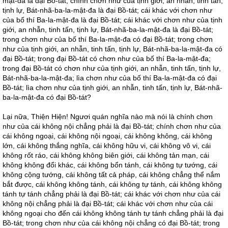
mật-đa là đại Bồ-tát; chính chơn như của tịnh giới, an nhẫn, tinh tấn,
tịnh lự, Bát-nhã-ba-la-mật-đa là đại Bồ-tát; cái khác với chơn như
của bố thí Ba-la-mật-đa là đại Bồ-tát; cái khác với chơn như của tịnh
giới, an nhẫn, tinh tấn, tịnh lự, Bát-nhã-ba-la-mật-đa là đại Bồ-tát;
trong chơn như của bố thí Ba-la-mật-đa có đại Bồ-tát; trong chơn
như của tịnh giới, an nhẫn, tinh tấn, tịnh lự, Bát-nhã-ba-la-mật-đa có
đại Bồ-tát; trong đại Bồ-tát có chơn như của bố thí Ba-la-mật-đa;
trong đại Bồ-tát có chơn như của tịnh giới, an nhẫn, tinh tấn, tịnh lự,
Bát-nhã-ba-la-mật-đa; lìa chơn như của bố thí Ba-la-mật-đa có đại
Bồ-tát; lìa chơn như của tịnh giới, an nhẫn, tinh tấn, tịnh lự, Bát-nhã-
ba-la-mật-đa có đại Bồ-tát?
Lại nữa, Thiện Hiện! Ngươi quán nghĩa nào mà nói là chính chơn
như của cái không nội chẳng phải là đại Bồ-tát; chính chơn như của
cái không ngoại, cái không nội ngoại, cái không không, cái không
lớn, cái không thắng nghĩa, cái không hữu vi, cái không vô vi, cái
không rốt ráo, cái không không biên giới, cái không tản mạn, cái
không không đổi khác, cái không bổn tánh, cái không tự tướng, cái
không cộng tướng, cái không tất cả pháp, cái không chẳng thể nắm
bắt được, cái không không tánh, cái không tự tánh, cái không không
tánh tự tánh chẳng phải là đại Bồ-tát; cái khác với chơn như của cái
không nội chẳng phải là đại Bồ-tát; cái khác với chơn như của cái
không ngoại cho đến cái không không tánh tự tánh chẳng phải là đại
Bồ-tát; trong chơn như của cái không nội chẳng có đại Bồ-tát; trong