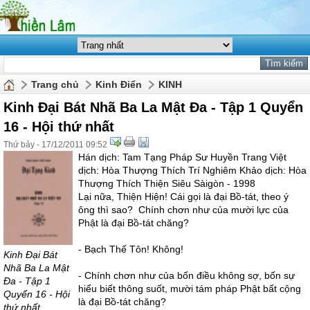
Trang chủ
Kinh Điển
KINH
Kinh Đại Bát Nhã Ba La Mật Đa - Tập 1 Quyển
16 - Hội thứ nhất
Thứ bảy - 17/12/2011 09:52
Hán dịch: Tam Tạng Pháp Sư Huyền Trang Việt
dịch: Hòa Thượng Thích Trí Nghiêm Khảo dịch: Hòa
Thượng Thích Thiện Siêu Sàigòn - 1998
Lại nữa, Thiện Hiện! Cái gọi là đại Bồ-tát, theo ý
ông thì sao? Chính chơn như của mười lực của
Phật là đại Bồ-tát chăng?
- Bạch Thế Tôn! Không!
Kinh Đại Bát
Nhã Ba La Mật
- Chính chơn như của bốn điều không sợ, bốn sự
Đa - Tập 1
hiểu biết thông suốt, mười tám pháp Phật bất cộng
Quyển 16 - Hội
là đại Bồ-tát chăng?
thứ nhất