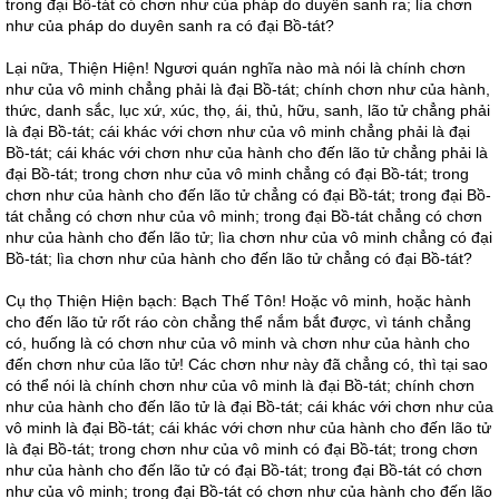
trong đại Bồ-tát có chơn như của pháp do duyên sanh ra; lìa chơn
như của pháp do duyên sanh ra có đại Bồ-tát?
Lại nữa, Thiện Hiện! Ngươi quán nghĩa nào mà nói là chính chơn
như của vô minh chẳng phải là đại Bồ-tát; chính chơn như của hành,
thức, danh sắc, lục xứ, xúc, thọ, ái, thủ, hữu, sanh, lão tử chẳng phải
là đại Bồ-tát; cái khác với chơn như của vô minh chẳng phải là đại
Bồ-tát; cái khác với chơn như của hành cho đến lão tử chẳng phải là
đại Bồ-tát; trong chơn như của vô minh chẳng có đại Bồ-tát; trong
chơn như của hành cho đến lão tử chẳng có đại Bồ-tát; trong đại Bồ-
tát chẳng có chơn như của vô minh; trong đại Bồ-tát chẳng có chơn
như của hành cho đến lão tử; lìa chơn như của vô minh chẳng có đại
Bồ-tát; lìa chơn như của hành cho đến lão tử chẳng có đại Bồ-tát?
Cụ thọ Thiện Hiện bạch: Bạch Thế Tôn! Hoặc vô minh, hoặc hành
cho đến lão tử rốt ráo còn chẳng thể nắm bắt được, vì tánh chẳng
có, huống là có chơn như của vô minh và chơn như của hành cho
đến chơn như của lão tử! Các chơn như này đã chẳng có, thì tại sao
có thể nói là chính chơn như của vô minh là đại Bồ-tát; chính chơn
như của hành cho đến lão tử là đại Bồ-tát; cái khác với chơn như của
vô minh là đại Bồ-tát; cái khác với chơn như của hành cho đến lão tử
là đại Bồ-tát; trong chơn như của vô minh có đại Bồ-tát; trong chơn
như của hành cho đến lão tử có đại Bồ-tát; trong đại Bồ-tát có chơn
như của vô minh; trong đại Bồ-tát có chơn như của hành cho đến lão