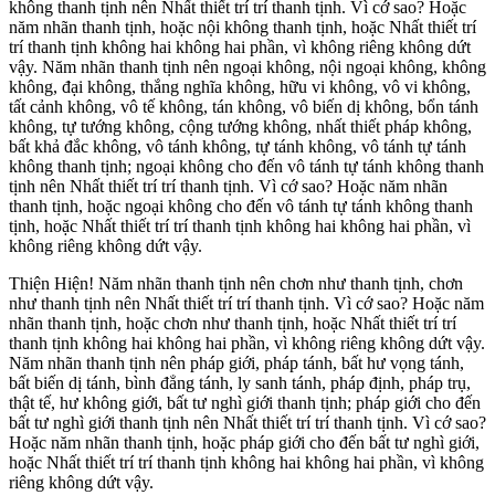
không thanh tịnh nên Nhất thiết trí trí thanh tịnh. Vì cớ sao? Hoặc
năm nhãn thanh tịnh, hoặc nội không thanh tịnh, hoặc Nhất thiết trí
trí thanh tịnh không hai không hai phần, vì không riêng không dứt
vậy. Năm nhãn thanh tịnh nên ngoại không, nội ngoại không, không
không, đại không, thắng nghĩa không, hữu vi không, vô vi không,
tất cảnh không, vô tế không, tán không, vô biến dị không, bổn tánh
không, tự tướng không, cộng tướng không, nhất thiết pháp không,
bất khả đắc không, vô tánh không, tự tánh không, vô tánh tự tánh
không thanh tịnh; ngoại không cho đến vô tánh tự tánh không thanh
tịnh nên Nhất thiết trí trí thanh tịnh. Vì cớ sao? Hoặc năm nhãn
thanh tịnh, hoặc ngoại không cho đến vô tánh tự tánh không thanh
tịnh, hoặc Nhất thiết trí trí thanh tịnh không hai không hai phần, vì
không riêng không dứt vậy.
Thiện Hiện! Năm nhãn thanh tịnh nên chơn như thanh tịnh, chơn
như thanh tịnh nên Nhất thiết trí trí thanh tịnh. Vì cớ sao? Hoặc năm
nhãn thanh tịnh, hoặc chơn như thanh tịnh, hoặc Nhất thiết trí trí
thanh tịnh không hai không hai phần, vì không riêng không dứt vậy.
Năm nhãn thanh tịnh nên pháp giới, pháp tánh, bất hư vọng tánh,
bất biến dị tánh, bình đẳng tánh, ly sanh tánh, pháp định, pháp trụ,
thật tế, hư không giới, bất tư nghì giới thanh tịnh; pháp giới cho đến
bất tư nghì giới thanh tịnh nên Nhất thiết trí trí thanh tịnh. Vì cớ sao?
Hoặc năm nhãn thanh tịnh, hoặc pháp giới cho đến bất tư nghì giới,
hoặc Nhất thiết trí trí thanh tịnh không hai không hai phần, vì không
riêng không dứt vậy.