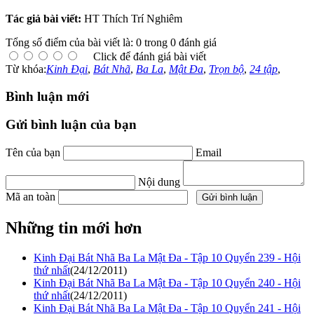
Tác giả bài viết:
HT Thích Trí Nghiêm
Tổng số điểm của bài viết là: 0 trong 0 đánh giá
Click để đánh giá bài viết
Từ khóa:
Kinh Đại
,
Bát Nhã
,
Ba La
,
Mật Đa
,
Trọn bộ
,
24 tập
,
Bình luận mới
Gửi bình luận của bạn
Tên của bạn
Email
Nội dung
Mã an toàn
Những tin mới hơn
Kinh Đại Bát Nhã Ba La Mật Đa - Tập 10 Quyển 239 - Hội
thứ nhất
(24/12/2011)
Kinh Đại Bát Nhã Ba La Mật Đa - Tập 10 Quyển 240 - Hội
thứ nhất
(24/12/2011)
Kinh Đại Bát Nhã Ba La Mật Đa - Tập 10 Quyển 241 - Hội