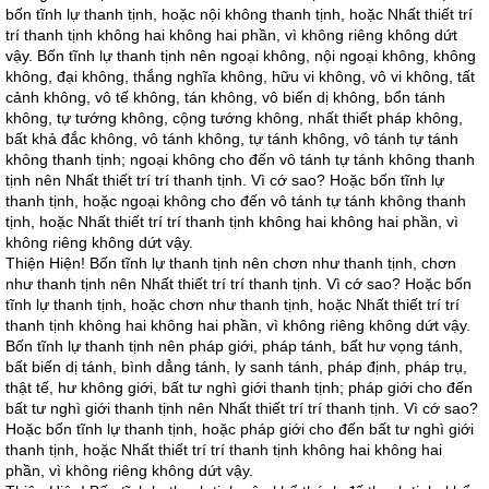
bốn tĩnh lự thanh tịnh, hoặc nội không thanh tịnh, hoặc Nhất thiết trí
trí thanh tịnh không hai không hai phần, vì không riêng không dứt
vậy. Bốn tĩnh lự thanh tịnh nên ngoại không, nội ngoại không, không
không, đại không, thắng nghĩa không, hữu vi không, vô vi không, tất
cảnh không, vô tế không, tán không, vô biến dị không, bổn tánh
không, tự tướng không, cộng tướng không, nhất thiết pháp không,
bất khả đắc không, vô tánh không, tự tánh không, vô tánh tự tánh
không thanh tịnh; ngoại không cho đến vô tánh tự tánh không thanh
tịnh nên Nhất thiết trí trí thanh tịnh. Vì cớ sao? Hoặc bốn tĩnh lự
thanh tịnh, hoặc ngoại không cho đến vô tánh tự tánh không thanh
tịnh, hoặc Nhất thiết trí trí thanh tịnh không hai không hai phần, vì
không riêng không dứt vậy.
Thiện Hiện! Bốn tĩnh lự thanh tịnh nên chơn như thanh tịnh, chơn
như thanh tịnh nên Nhất thiết trí trí thanh tịnh. Vì cớ sao? Hoặc bốn
tĩnh lự thanh tịnh, hoặc chơn như thanh tịnh, hoặc Nhất thiết trí trí
thanh tịnh không hai không hai phần, vì không riêng không dứt vậy.
Bốn tĩnh lự thanh tịnh nên pháp giới, pháp tánh, bất hư vọng tánh,
bất biến dị tánh, bình dẳng tánh, ly sanh tánh, pháp định, pháp trụ,
thật tế, hư không giới, bất tư nghì giới thanh tịnh; pháp giới cho đến
bất tư nghì giới thanh tịnh nên Nhất thiết trí trí thanh tịnh. Vì cớ sao?
Hoặc bốn tĩnh lự thanh tịnh, hoặc pháp giới cho đến bất tư nghì giới
thanh tịnh, hoặc Nhất thiết trí trí thanh tịnh không hai không hai
phần, vì không riêng không dứt vậy.