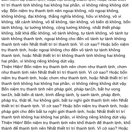
trí trí thanh tịnh không hai không hai phần, vì không riêng không dứt
vậy. Bốn niệm trụ thanh tịnh nên ngoại không, nội ngoại không,
không không, đại không, thắng nghĩa không, hữu vi không, vô vi
không, tất cảnh không, vô tế không, tán không, vô biến dị không, bổn
tánh không, tự tướng không, cộng tướng không, nhất thiết pháp
không, bất khả đắc không, vô tánh không, tự tánh không, vô tánh tự
tánh không thanh tịnh; ngoại không cho đến vô tánh tự tánh không
thanh tịnh nên Nhất thiết trí trí thanh tịnh. Vì cớ sao? Hoặc bốn niệm
trụ thanh tịnh, hoặc ngoại không cho đến vô tánh tự tánh không
thanh tịnh, hoặc Nhất thiết trí trí không thanh tịnh không hai không
hai phần, vì không riêng không dứt vậy.
Thiện Hiện! Bốn niệm trụ thanh tịnh nên chơn như thanh tịnh, chơn
như thanh tịnh nên Nhất thiết trí trí thanh tịnh. Vì cớ sao? Hoặc bốn
niệm trụ thanh tịnh, hoặc chơn như thanh tịnh, hoặc Nhất thiết trí trí
thanh tịnh không hai không hai phần, vì không riêng không dứt vậy.
Bốn niệm trụ thanh tịnh nên pháp giới, pháp tan1h, bất hư vọng
tan1h, bất biến dị tánh, bình đẳng tánh, ly sanh tánh, pháp định,
pháp trụ, thật tế, hư không giới, bất tư nghì giới thanh tịnh nên Nhất
thiết trí trí thanh tịnh. Vì cớ sao? Hoặc bốn niệm trụ thanh tịnh, hoặc
pháp giới cho đến bất tư nghì giới thanh tịnh, hoặc Nhất thiết trí trí
thanh tịnh không hai không hai phần, vì không riêng không dứt vây.
Thiện Hiện! Bốn niệm trụ thanh tịnh nên khổ thánh đế thanh tịnh, khổ
thánh đế thanh tịnh nên Nhất thiết trí trí thanh tịnh. Vì cớ sao? Hoặc