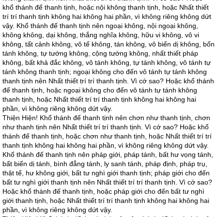
khổ thánh đế thanh tịnh, hoặc nội không thanh tịnh, hoặc Nhất thiết
trí trí thanh tịnh không hai không hai phần, vì không riêng không dứt
vậy. Khổ thánh đế thanh tịnh nên ngoại không, nội ngoại không,
không không, dại không, thắng nghĩa không, hữu vi không, vô vi
không, tất cảnh không, vô tế không, tán không, vô biến dị không, bổn
tánh không, tự tướng không, cộng tướng không, nhất thiết pháp
không, bất khả đắc không, vô tánh không, tự tánh không, vô tánh tự
tánh không thanh tịnh; ngoại không cho đến vô tánh tự tánh không
thanh tịnh nên Nhất thiết trí trí thanh tịnh. Vì cớ sao? Hoặc khổ thánh
đế thanh tịnh, hoặc ngoại không cho đến vô tánh tự tánh không
thanh tịnh, hoặc Nhất thiết trí trí thanh tịnh không hai không hai
phần, vì không riêng không dứt vậy.
Thiện Hiện! Khổ thánh đế thanh tịnh nên chơn như thanh tịnh, chơn
như thanh tịnh nên Nhất thiết trí trí thanh tịnh. Vì cớ sao? Hoặc khổ
thánh đế thanh tịnh, hoặc chơn như thanh tịnh, hoặc Nhất thiết trí trí
thanh tịnh không hai không hai phần, vì không riêng không dứt vậy.
Khổ thánh đế thanh tịnh nên pháp giới, pháp tánh, bất hư vọng tánh,
bất biến dị tánh, bình đẳng tánh, ly sanh tánh, pháp định, pháp trụ,
thật tế, hư không giới, bất tư nghì giới thanh tịnh; pháp giới cho đến
bất tư nghì giới thanh tịnh nên Nhất thiết trí trí thanh tịnh. Vì cớ sao?
Hoặc khổ thánh đế thanh tịnh, hoặc pháp giới cho đến bất tư nghì
giới thanh tịnh, hoặc Nhất thiết trí trí thanh tịnh không hai không hai
phần, vì không riêng không dứt vậy.