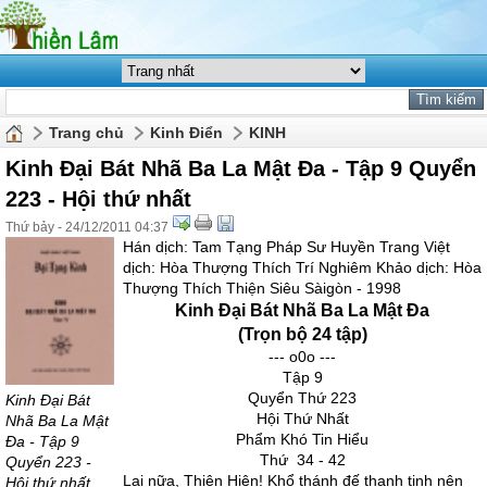
Trang chủ
Kinh Điển
KINH
Kinh Đại Bát Nhã Ba La Mật Đa - Tập 9 Quyển
223 - Hội thứ nhất
Thứ bảy - 24/12/2011 04:37
Hán dịch: Tam Tạng Pháp Sư Huyền Trang Việt
dịch: Hòa Thượng Thích Trí Nghiêm Khảo dịch: Hòa
Thượng Thích Thiện Siêu Sàigòn - 1998
Kinh Đại Bát Nhã Ba La Mật Đa
(Trọn bộ 24 tập)
--- o0o ---
Tập 9
Quyển Thứ 223
Kinh Đại Bát
Hội Thứ Nhất
Nhã Ba La Mật
Phẩm Khó Tin Hiểu
Đa - Tập 9
Thứ 34 - 42
Quyển 223 -
Lại nữa, Thiện Hiện! Khổ thánh đế thanh tịnh nên
Hội thứ nhất