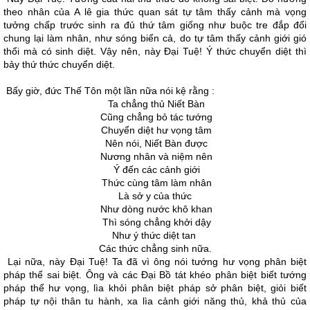
theo nhân của A lê gia thức quan sát tự tâm thấy cảnh mà vọng
tưởng chấp trước sinh ra đủ thứ tâm giống như buộc tre đắp đổi
chung lại làm nhân, như sóng biển cả, do tự tâm thấy cảnh giới gió
thổi mà có sinh diệt. Vậy nên, này Ðại Tuệ! Ý thức chuyển diệt thì
bảy thứ thức chuyển diệt.
Bấy giờ, đức Thế Tôn một lần nữa nói kệ rằng :
Ta chẳng thủ Niết Bàn
Cũng chẳng bỏ tác tướng
Chuyển diệt hư vọng tâm
Nên nói, Niết Bàn được
Nương nhân và niệm nên
Ý đến các cảnh giới
Thức cùng tâm làm nhân
Là sở y của thức
Như dòng nước khô khan
Thì sóng chẳng khởi dậy
Như ý thức diệt tan
Các thức chẳng sinh nữa.
Lại nữa, này Ðại Tuệ! Ta đã vì ông nói tướng hư vọng phân biệt
pháp thể sai biệt. Ông và các Ðại Bồ tát khéo phân biệt biết tướng
pháp thể hư vọng, lìa khỏi phân biệt pháp sở phân biệt, giỏi biết
pháp tự nội thân tu hành, xa lìa cảnh giới năng thủ, khả thủ của