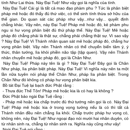
tính Như Lai thừa. Này Ðại Tuệ! Như vậy gọi là nghĩa của tính.
Này Ðại Tuệ! Cái gì là tất cả mao đạo phàm phu ? Tức là phân biệt
pháp mê hoặc đó thấy đủ thứ việc, có thể sinh tính thừa sở hữu của
thế gian. Do quan sát các pháp như vậy...như vậy... quyết định
chẳng khác. Vậy nên, này Ðại Tuệ! Pháp mê hoặc đó, kẻ phàm phu
ngu si hư vọng phân biệt đủ thứ pháp thể. Này Ðại Tuệ! Mê hoặc
pháp đó chẳng phải là thật sự, chẳng phải chẳng thật sự. Vì sao vậy
? Này Ðại Tuệ! Vì Thánh nhân quan sát mê hoặc pháp đó, chẳng hư
vọng phân biệt. Vậy nên Thánh nhân có thể chuyển biến tâm ý, ý
thức, thân tướng, lìa khỏi phiền não tập (tập quen). Vậy nên Thánh
nhân chuyển mê hoặc pháp đó, gọi là Chân Như.
Này Ðại Tuệ! Pháp này tên là gì ? Này Ðại Tuệ! Ðây gọi là Chân
Như pháp, lìa phân biệt pháp. Này Ðại Tuệ! Vì nghĩa này nên ta một
lần nữa tuyên nói pháp thể Chân Như, pháp lìa phân biệt. Trong
Chân Như đó không có pháp hư vọng phân biệt kia.
Bồ tát Ðại Tuệ lại bạch đức Phật rằng :
- Thưa đức Thế Tôn! Pháp mê hoặc kia là có hay là không ?
Ðức Phật bảo ngài Ðại Tuệ rằng :
- Pháp mê hoặc kia chấp trước đủ thứ tướng nên gọi là có. Này Ðại
Tuệ! Pháp mê hoặc kia ở trong vọng tưởng nếu là có thì tất cả
Thánh nhân đều nên chẳng lìa khỏi. Chấp trước pháp hư vọng có,
không nên, này Ðại Tuệ! Như ngoại đạo nói mười hai nhân duyên, có
từ nhân sinh ra, chẳng từ nhân sinh ra. Nghĩa này cũng như vậy!
Ngài Ðại Tuệ nói rằng :