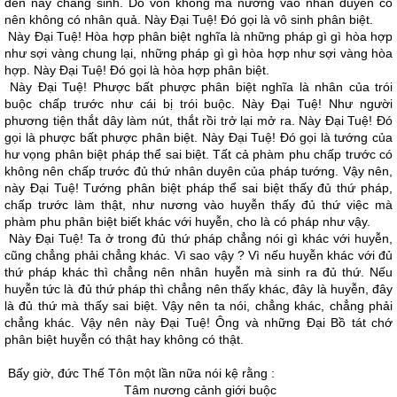
đến nay chẳng sinh. Do vốn không mà nương vào nhân duyên có
nên không có nhân quả. Này Ðại Tuệ! Ðó gọi là vô sinh phân biệt.
Này Ðại Tuệ! Hòa hợp phân biệt nghĩa là những pháp gì gì hòa hợp
như sợi vàng chung lại, những pháp gì gì hòa hợp như sợi vàng hòa
hợp. Này Ðại Tuệ! Ðó gọi là hòa hợp phân biệt.
Này Ðại Tuệ! Phược bất phược phân biệt nghĩa là nhân của trói
buộc chấp trước như cái bị trói buộc. Này Ðại Tuệ! Như người
phương tiện thắt dây làm nút, thắt rồi trở lại mở ra. Này Ðại Tuệ! Ðó
gọi là phược bất phược phân biệt. Này Ðại Tuệ! Ðó gọi là tướng của
hư vọng phân biệt pháp thể sai biệt. Tất cả phàm phu chấp trước có
không nên chấp trước đủ thứ nhân duyên của pháp tướng. Vậy nên,
này Ðại Tuệ! Tướng phân biệt pháp thể sai biệt thấy đủ thứ pháp,
chấp trước làm thật, như nương vào huyễn thấy đủ thứ việc mà
phàm phu phân biệt biết khác với huyễn, cho là có pháp như vậy.
Này Ðại Tuệ! Ta ở trong đủ thứ pháp chẳng nói gì khác với huyễn,
cũng chẳng phải chẳng khác. Vì sao vậy ? Vì nếu huyễn khác với đủ
thứ pháp khác thì chẳng nên nhân huyễn mà sinh ra đủ thứ. Nếu
huyễn tức là đủ thứ pháp thì chẳng nên thấy khác, đây là huyễn, đây
là đủ thứ mà thấy sai biệt. Vậy nên ta nói, chẳng khác, chẳng phải
chẳng khác. Vậy nên này Ðại Tuệ! Ông và những Ðại Bồ tát chớ
phân biệt huyễn có thật hay không có thật.
Bấy giờ, đức Thế Tôn một lần nữa nói kệ rằng :
Tâm nương cảnh giới buộc