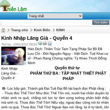
Trang chủ
Kinh Điển
KINH
Kinh Nhập Lăng Già - Quyển 4
Thứ ba - 10/01/2012 09:53
Hán Dịch: Thiên Trúc Tam Tạng Pháp Sư Bồ Ðề
Lưu Chi - Ðời Nguyên Ngụy - Việt Dịch: Tuệ Khai cư
sĩ - Phan Rang Chứng nghĩa: Tỳ Kheo Thích Đỗng
Minh
Quyển thứ tư
Kinh Nhập
Lăng Già -
PHẨM THỨ BA : TẬP NHẤT THIẾT PHẬT
Quyển 4
PHÁP
III
- Lúc bấy giờ, Thánh giả Ðại Tuệ Ðại Bồ tát bạch đức Phật rằng :
- Thưa đức Thế Tôn! Như đức Thế Tôn nói, mười hai nhân duyên từ
nhân sinh ra quả, chẳng nói lực tự tâm vọng tưởng phân biệt thấy
mà sinh ra. Thưa đức Thế Tôn! Nếu vậy, ngoại đạo cũng nói từ nhân
sinh ra quả. Thưa đức Thế Tôn! Ngoại đạo nói rằng, từ ở tự tánh, khi