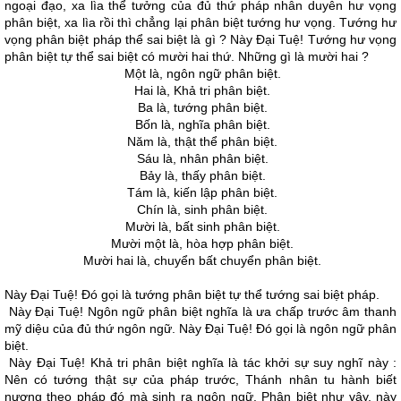
ngoại đạo, xa lìa thể tưởng của đủ thứ pháp nhân duyên hư vọng
phân biệt, xa lìa rồi thì chẳng lại phân biệt tướng hư vọng. Tướng hư
vọng phân biệt pháp thể sai biệt là gì ? Này Ðại Tuệ! Tướng hư vọng
phân biệt tự thể sai biệt có mười hai thứ. Những gì là mười hai ?
Một là, ngôn ngữ phân biệt.
Hai là, Khả tri phân biệt.
Ba là, tướng phân biệt.
Bốn là, nghĩa phân biệt.
Năm là, thật thể phân biệt.
Sáu là, nhân phân biệt.
Bảy là, thấy phân biệt.
Tám là, kiến lập phân biệt.
Chín là, sinh phân biệt.
Mười là, bất sinh phân biệt.
Mười một là, hòa hợp phân biệt.
Mười hai là, chuyển bất chuyển phân biệt.
Này Ðại Tuệ! Ðó gọi là tướng phân biệt tự thể tướng sai biệt pháp.
Này Ðại Tuệ! Ngôn ngữ phân biệt nghĩa là ưa chấp trước âm thanh
mỹ diệu của đủ thứ ngôn ngữ. Này Ðại Tuệ! Ðó gọi là ngôn ngữ phân
biệt.
Này Ðại Tuệ! Khả tri phân biệt nghĩa là tác khởi sự suy nghĩ này :
Nên có tướng thật sự của pháp trước, Thánh nhân tu hành biết
nương theo pháp đó mà sinh ra ngôn ngữ. Phân biệt như vậy, này