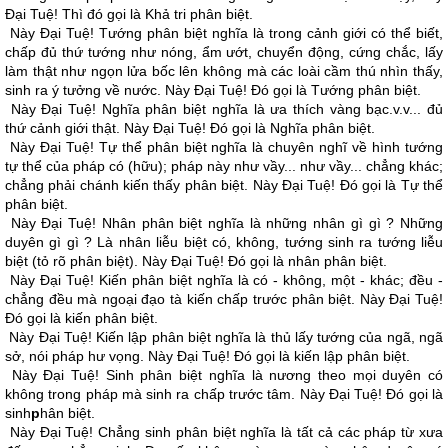
Ðại Tuệ! Thì đó gọi là Khả tri phân biệt.
Này Ðại Tuệ! Tướng phân biệt nghĩa là trong cảnh giới có thể biết,
chấp đủ thứ tướng như nóng, ẩm ướt, chuyển động, cứng chắc, lấy
làm thật như ngọn lửa bốc lên không mà các loài cầm thú nhìn thấy,
sinh ra ý tưởng về nước. Này Ðại Tuệ! Ðó gọi là Tướng phân biệt.
Này Ðại Tuệ! Nghĩa phân biệt nghĩa là ưa thích vàng bạc.v.v... đủ
thứ cảnh giới thật. Này Ðại Tuệ! Ðó gọi là Nghĩa phân biệt.
Này Ðại Tuệ! Tự thể phân biệt nghĩa là chuyên nghĩ về hình tướng
tự thể của pháp có (hữu); pháp này như vầy... như vầy... chẳng khác;
chẳng phải chánh kiến thấy phân biệt. Này Ðại Tuệ! Ðó gọi là Tự thể
phân biệt.
Này Ðại Tuệ! Nhân phân biệt nghĩa là những nhân gì gì ? Những
duyên gì gì ? Là nhân liễu biệt có, không, tướng sinh ra tướng liễu
biệt (tỏ rõ phân biệt). Này Ðại Tuệ! Ðó gọi là nhân phân biệt.
Này Ðại Tuệ! Kiến phân biệt nghĩa là có - không, một - khác; đều -
chẳng đều mà ngoại đạo tà kiến chấp trước phân biệt. Này Ðại Tuệ!
Ðó gọi là kiến phân biệt.
Này Ðại Tuệ! Kiến lập phân biệt nghĩa là thủ lấy tướng của ngã, ngã
sở, nói pháp hư vọng. Này Ðại Tuệ! Ðó gọi là kiến lập phân biệt.
Này Ðại Tuệ! Sinh phân biệt nghĩa là nương theo mọi duyên có
không trong pháp mà sinh ra chấp trước tâm. Này Ðại Tuệ! Ðó gọi là
sinh
p
hân biệt.
Này Ðại Tuệ! Chẳng sinh phân biệt nghĩa là tất cả các pháp từ xưa