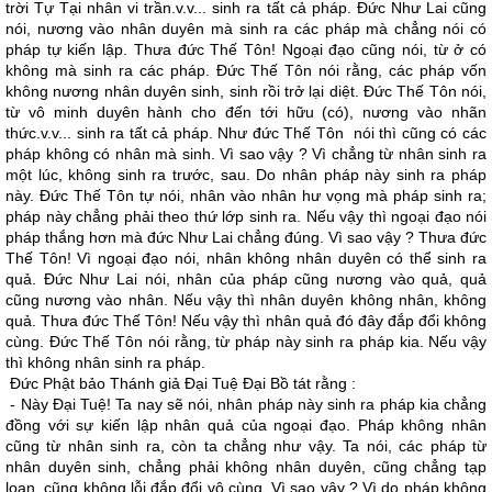
trời Tự Tại nhân vi trần.v.v... sinh ra tất cả pháp. Ðức Như Lai cũng
nói, nương vào nhân duyên mà sinh ra các pháp mà chẳng nói có
pháp tự kiến lập. Thưa đức Thế Tôn! Ngoại đạo cũng nói, từ ở có
không mà sinh ra các pháp. Ðức Thế Tôn nói rằng, các pháp vốn
không nương nhân duyên sinh, sinh rồi trở lại diệt. Ðức Thế Tôn nói,
từ vô minh duyên hành cho đến tới hữu (có), nương vào nhãn
thức.v.v... sinh ra tất cả pháp. Như đức Thế Tôn nói thì cũng có các
pháp không có nhân mà sinh. Vì sao vậy ? Vì chẳng từ nhân sinh ra
một lúc, không sinh ra trước, sau. Do nhân pháp này sinh ra pháp
này. Ðức Thế Tôn tự nói, nhân vào nhân hư vọng mà pháp sinh ra;
pháp này chẳng phải theo thứ lớp sinh ra. Nếu vậy thì ngoại đạo nói
pháp thắng hơn mà đức Như Lai chẳng đúng. Vì sao vậy ? Thưa đức
Thế Tôn! Vì ngoại đạo nói, nhân không nhân duyên có thể sinh ra
quả. Ðức Như Lai nói, nhân của pháp cũng nương vào quả, quả
cũng nương vào nhân. Nếu vậy thì nhân duyên không nhân, không
quả. Thưa đức Thế Tôn! Nếu vậy thì nhân quả đó đây đắp đổi không
cùng. Ðức Thế Tôn nói rằng, từ pháp này sinh ra pháp kia. Nếu vậy
thì không nhân sinh ra pháp.
Ðức Phật bảo Thánh giả Ðại Tuệ Ðại Bồ tát rằng :
- Này Ðại Tuệ! Ta nay sẽ nói, nhân pháp này sinh ra pháp kia chẳng
đồng với sự kiến lập nhân quả của ngoại đạo. Pháp không nhân
cũng từ nhân sinh ra, còn ta chẳng như vậy. Ta nói, các pháp từ
nhân duyên sinh, chẳng phải không nhân duyên, cũng chẳng tạp
loạn, cũng không lỗi đắp đổi vô cùng. Vì sao vậy ? Vì do pháp không