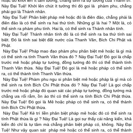
hoặc đó khởi lên ít tâm tưởng, chẳng sinh ra sự tướng của Thánh trí.
Này Ðại Tuệ! Khởi lên chút ít tưởng thì đó gọi là phàm phu, chẳng
phải gọi là Thánh nhân.
Này Ðại Tuệ! Phân biệt pháp mê hoặc đó là điên đảo, chẳng phải là
điên đảo là có thể sinh ra hai thứ tính. Những gì là hai ? Một là, có
thể sinh ra phàm phu tính. Hai là, có thể sinh ra Thánh nhân tính.
Này Ðại Tuệ! Thánh nhân tính đó là có thể sinh ra ba thứ tính sai
biệt. Ðó là tính sai biệt đất nước của Thanh Văn, Bích Chi Phật và
Phật.
Này Ðại Tuệ! Pháp mao đạo phàm phu phân biệt mê hoặc là gì mà
có thể sinh ra tính Thanh Văn thừa đó ? Này Ðại Tuệ! Ðó gọi là chấp
trước mê hoặc pháp tự tướng, đồng tướng đó thì có thể thành tính
Thanh Văn thừa. Này Ðại Tuệ! Ðó gọi là mê hoặc pháp có thể sinh
ra, có thể thành tính Thanh Văn thừa.
Này Ðại Tuệ! Phàm phu ngu si phân biệt mê hoặc pháp là gì mà có
thể sinh ra tính Bích Chi Phật thừa đó ? Này Ðại Tuệ! Là gọi chấp
trước mê hoặc pháp đó quan sát các pháp tự tướng, đồng tướng mà
chẳng ưa rối rắm, ồn ào thì có thể sinh ra tính Bích Chi Phật thừa.
Này Ðại Tuệ! Ðó gọi là Mê hoặc pháp có thể sinh ra, có thể thành
tính Bích Chi Phật thừa.
Này Ðại Tuệ! Kẻ trí liền phân biệt pháp mê hoặc đó có thể sinh ra
tính Phật thừa là gì ? Này Ðại Tuệ! Là gọi sự thấy cái năng kiến, khả
kiến đó chỉ là tự tâm mà chẳng phân biệt pháp có, không. Này Ðại
Tuệ! Như vậy quan sát pháp mê hoặc có thể sinh ra, có thể thành