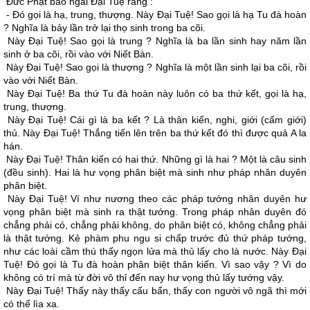
Ðức Phật bảo ngài Ðại Tuệ rằng :
- Ðó gọi là hạ, trung, thượng. Này Ðại Tuệ! Sao gọi là hạ Tu đà hoàn
? Nghĩa là bảy lần trở lại thọ sinh trong ba cõi.
Này Ðại Tuệ! Sao gọi là trung ? Nghĩa là ba lần sinh hay năm lần
sinh ở ba cõi, rồi vào với Niết Bàn.
Này Ðại Tuệ! Sao gọi là thượng ? Nghĩa là một lần sinh lại ba cõi, rồi
vào với Niết Bàn.
Này Ðại Tuệ! Ba thứ Tu đà hoàn này luôn có ba thứ kết, gọi là hạ,
trung, thượng.
Này Ðại Tuệ! Cái gì là ba kết ? Là thân kiến, nghi, giới (cấm giới)
thủ. Này Ðại Tuệ! Thắng tiến lên trên ba thứ kết đó thì được quả A la
hán.
Này Ðại Tuệ! Thân kiến có hai thứ. Những gì là hai ? Một là câu sinh
(đều sinh). Hai là hư vọng phân biệt mà sinh như pháp nhân duyên
phân biệt.
Này Ðại Tuệ! Ví như nương theo các pháp tướng nhân duyên hư
vọng phân biệt mà sinh ra thật tướng. Trong pháp nhân duyên đó
chẳng phải có, chẳng phải không, do phân biệt có, không chẳng phải
là thật tướng. Kẻ phàm phu ngu si chấp trước đủ thứ pháp tướng,
như các loài cầm thú thấy ngọn lửa mà thủ lấy cho là nước. Này Ðại
Tuệ! Ðó gọi là Tu đà hoàn phân biệt thân kiến. Vì sao vậy ? Vì do
không có trí mà từ đời vô thỉ đến nay hư vọng thủ lấy tướng vậy.
Này Ðại Tuệ! Thấy này thấy cấu bẩn, thấy con người vô ngã thì mới
có thể lìa xa.