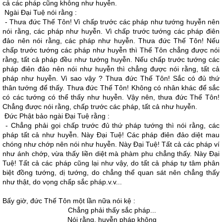
cả các pháp cũng không như huyễn.
Ngài Ðại Tuệ nói rằng :
- Thưa đức Thế Tôn! Vì chấp trước các pháp như tướng huyễn nên
nói rằng, các pháp như huyễn. Vì chấp trước tướng các pháp điên
đảo nên nói rằng, các pháp như huyễn. Thưa đức Thế Tôn! Nếu
chấp trước tướng các pháp như huyễn thì Thế Tôn chẳng được nói
rằng, tất cả pháp đều như tướng huyễn. Nếu chấp trước tướng các
pháp điên đảo nên nói như huyễn thì chẳng được nói rằng, tất cả
pháp như huyễn. Vì sao vậy ? Thưa đức Thế Tôn! Sắc có đủ thứ
thân tướng để thấy. Thưa đức Thế Tôn! Không có nhân khác để sắc
có các tướng có thể thấy như huyễn. Vậy nên, thưa đức Thế Tôn!
Chẳng được nói rằng, chấp trước các pháp, tất cả như huyễn.
Ðức Phật bảo ngài Ðại Tuệ rằng :
- Chẳng phải gọi chấp trước đủ thứ pháp tướng thì nói rằng, các
pháp tất cả như huyễn. Này Ðại Tuệ! Các pháp điên đảo diệt mau
chóng như chớp nên nói như huyễn. Này Ðại Tuệ! Tất cả các pháp ví
như ánh chớp, vừa thấy liền diệt mà phàm phu chẳng thấy. Này Ðại
Tuệ! Tất cả các pháp cũng lại như vậy, do tất cả pháp tự tâm phân
biệt đồng tướng, dị tướng, do chẳng thể quan sát nên chẳng thấy
như thật, do vọng chấp sắc pháp.v.v...
Bấy giờ, đức Thế Tôn một lần nữa nói kệ :
Chẳng phải thấy sắc pháp...
Nói rằng, huyễn pháp không