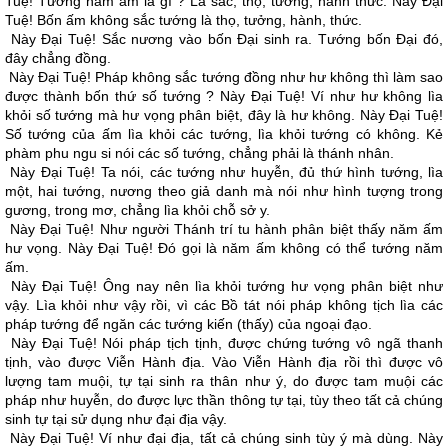
Tuệ! Tướng năm ấm là gì ? Là sắc, thọ, tưởng, hành thức. Này Ðại
Tuệ! Bốn ấm không sắc tướng là thọ, tưởng, hành, thức.
Này Ðại Tuệ! Sắc nương vào bốn Ðại sinh ra. Tướng bốn Ðại đó,
đây chẳng đồng.
Này Ðại Tuệ! Pháp không sắc tướng đồng như hư không thì làm sao
được thành bốn thứ số tướng ? Này Ðại Tuệ! Ví như hư không lìa
khỏi số tướng mà hư vọng phân biệt, đây là hư không. Này Ðại Tuệ!
Số tướng của ấm lìa khỏi các tướng, lìa khỏi tướng có không. Kẻ
phàm phu ngu si nói các số tướng, chẳng phải là thánh nhân.
Này Ðại Tuệ! Ta nói, các tướng như huyễn, đủ thứ hình tướng, lìa
một, hai tướng, nương theo giả danh mà nói như hình tượng trong
gương, trong mơ, chẳng lìa khỏi chỗ sở y.
Này Ðại Tuệ! Như người Thánh trí tu hành phân biệt thấy năm ấm
hư vọng. Này Ðại Tuệ! Ðó gọi là năm ấm không có thể tướng năm
ấm.
Này Ðại Tuệ! Ông nay nên lìa khỏi tướng hư vọng phân biệt như
vậy. Lìa khỏi như vậy rồi, vì các Bồ tát nói pháp không tịch lìa các
pháp tướng để ngăn các tướng kiến (thấy) của ngoại đạo.
Này Ðại Tuệ! Nói pháp tịch tịnh, được chứng tướng vô ngã thanh
tịnh, vào được Viễn Hành địa. Vào Viễn Hành địa rồi thì được vô
lượng tam muội, tự tại sinh ra thân như ý, do được tam muội các
pháp như huyễn, do được lực thần thông tự tại, tùy theo tất cả chúng
sinh tự tại sử dụng như đại địa vậy.
Này Ðại Tuệ! Ví như đại địa, tất cả chúng sinh tùy ý mà dùng. Này