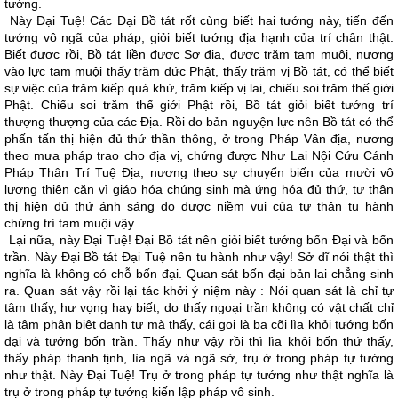
tướng.
Này Ðại Tuệ! Các Ðại Bồ tát rốt cùng biết hai tướng này, tiến đến
tướng vô ngã của pháp, giỏi biết tướng địa hạnh của trí chân thật.
Biết được rồi, Bồ tát liền được Sơ địa, được trăm tam muội, nương
vào lực tam muội thấy trăm đức Phật, thấy trăm vị Bồ tát, có thể biết
sự việc của trăm kiếp quá khứ, trăm kiếp vị lai, chiếu soi trăm thế giới
Phật. Chiếu soi trăm thế giới Phật rồi, Bồ tát giỏi biết tướng trí
thượng thượng của các Ðịa. Rồi do bản nguyện lực nên Bồ tát có thể
phấn tấn thị hiện đủ thứ thần thông, ở trong Pháp Vân địa, nương
theo mưa pháp trao cho địa vị, chứng được Như Lai Nội Cứu Cánh
Pháp Thân Trí Tuệ Ðịa, nương theo sự chuyển biến của mười vô
lượng thiện căn vì giáo hóa chúng sinh mà ứng hóa đủ thứ, tự thân
thị hiện đủ thứ ánh sáng do được niềm vui của tự thân tu hành
chứng trí tam muội vậy.
Lại nữa, này Ðại Tuệ! Ðại Bồ tát nên giỏi biết tướng bốn Ðại và bốn
trần. Này Ðại Bồ tát Ðại Tuệ nên tu hành như vậy! Sở dĩ nói thật thì
nghĩa là không có chỗ bốn đại. Quan sát bốn đại bản lai chẳng sinh
ra. Quan sát vậy rồi lại tác khởi ý niệm này : Nói quan sát là chỉ tự
tâm thấy, hư vọng hay biết, do thấy ngoại trần không có vật chất chỉ
là tâm phân biệt danh tự mà thấy, cái gọi là ba cõi lìa khỏi tướng bốn
đại và tướng bốn trần. Thấy như vậy rồi thì lìa khỏi bốn thứ thấy,
thấy pháp thanh tịnh, lìa ngã và ngã sở, trụ ở trong pháp tự tướng
như thật. Này Ðại Tuệ! Trụ ở trong pháp tự tướng như thật nghĩa là
trụ ở trong pháp tự tướng kiến lập pháp vô sinh.