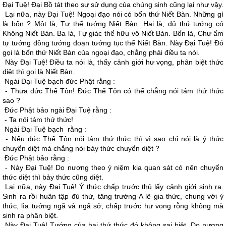
Ðại Tuệ! Ðại Bồ tát theo sự sử dụng của chúng sinh cũng lại như vậy.
Lại nữa, này Ðại Tuệ! Ngoại đạo nói có bốn thứ Niết Bàn. Những gì
là bốn ? Một là, Tự thể tướng Niết Bàn. Hai là, đủ thứ tướng có
Không Niết Bàn. Ba là, Tự giác thể hữu vô Niết Bàn. Bốn là, Chư ấm
tự tướng đồng tướng đoạn tướng tục thể Niết Bàn. Này Ðại Tuệ! Ðó
gọi là bốn thứ Niết Bàn của ngoại đạo, chẳng phải điều ta nói.
Này Ðại Tuệ! Ðiều ta nói là, thấy cảnh giới hư vọng, phân biệt thức
diệt thì gọi là Niết Bàn.
Ngài Ðại Tuệ bạch đức Phật rằng :
- Thưa đức Thế Tôn! Ðức Thế Tôn có thể chẳng nói tám thứ thức
sao ?
Ðức Phật bảo ngài Ðại Tuệ rằng :
- Ta nói tám thứ thức!
Ngài Ðại Tuệ bạch rằng :
- Nếu đức Thế Tôn nói tám thứ thức thì vì sao chỉ nói là ý thức
chuyển diệt mà chẳng nói bảy thức chuyển diệt ?
Ðức Phật bảo rằng :
- Này Ðại Tuệ! Do nương theo ý niệm kia quan sát có nên chuyển
thức diệt thì bảy thức cũng diệt.
Lại nữa, này Ðại Tuệ! Ý thức chấp trước thủ lấy cảnh giới sinh ra.
Sinh ra rồi huân tập đủ thứ, tăng trưởng A lê gia thức, chung với ý
thức, lìa tướng ngã và ngã sở, chấp trước hư vọng rỗng không mà
sinh ra phân biệt.
Này Ðại Tuệ! Tướng của hai thứ thức đó không sai biệt. Do nương