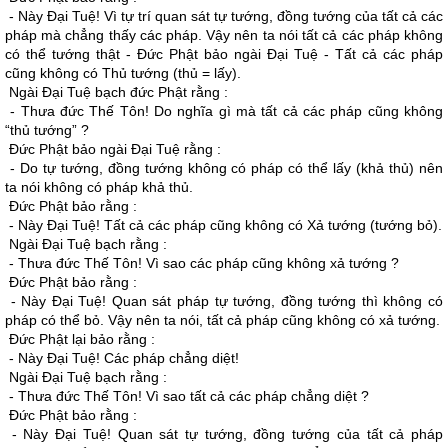
- Này Ðại Tuệ! Vì tự trí quan sát tự tướng, đồng tướng của tất cả các
pháp mà chẳng thấy các pháp. Vậy nên ta nói tất cả các pháp không
có thể tướng thật - Ðức Phật bảo ngài Ðại Tuệ - Tất cả các pháp
cũng không có Thủ tướng (thủ = lấy).
Ngài Ðại Tuệ bạch đức Phật rằng :
- Thưa đức Thế Tôn! Do nghĩa gì mà tất cả các pháp cũng không
“thủ tướng” ?
Ðức Phật bảo ngài Ðại Tuệ rằng :
- Do tự tướng, đồng tướng không có pháp có thể lấy (khả thủ) nên
ta nói không có pháp khả thủ.
Ðức Phật bảo rằng :
- Này Ðại Tuệ! Tất cả các pháp cũng không có Xả tướng (tướng bỏ).
Ngài Ðại Tuệ bạch rằng :
- Thưa đức Thế Tôn! Vì sao các pháp cũng không xả tướng ?
Ðức Phật bảo rằng :
- Này Ðại Tuệ! Quan sát pháp tự tướng, đồng tướng thì không có
pháp có thể bỏ. Vậy nên ta nói, tất cả pháp cũng không có xả tướng.
Ðức Phật lại bảo rằng :
- Này Ðại Tuệ! Các pháp chẳng diệt!
Ngài Ðại Tuệ bạch rằng :
- Thưa đức Thế Tôn! Vì sao tất cả các pháp chẳng diệt ?
Ðức Phật bảo rằng :
- Này Ðại Tuệ! Quan sát tự tướng, đồng tướng của tất cả pháp