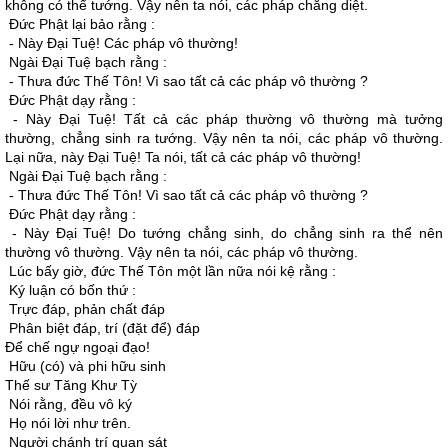
không có thể tướng. Vậy nên ta nói, các pháp chẳng diệt.
Ðức Phật lại bảo rằng :
- Này Ðại Tuệ! Các pháp vô thường!
Ngài Ðại Tuệ bạch rằng :
- Thưa đức Thế Tôn! Vì sao tất cả các pháp vô thường ?
Ðức Phật dạy rằng :
- Này Ðại Tuệ! Tất cả các pháp thường vô thường mà tưởng
thường, chẳng sinh ra tướng. Vậy nên ta nói, các pháp vô thường.
Lại nữa, này Ðại Tuệ! Ta nói, tất cả các pháp vô thường!
Ngài Ðại Tuệ bạch rằng :
- Thưa đức Thế Tôn! Vì sao tất cả các pháp vô thường ?
Ðức Phật dạy rằng :
- Này Ðại Tuệ! Do tướng chẳng sinh, do chẳng sinh ra thể nên
thường vô thường. Vậy nên ta nói, các pháp vô thường.
Lúc bấy giờ, đức Thế Tôn một lần nữa nói kệ rằng :
Ký luận có bốn thứ :
Trực đáp, phản chất đáp
Phân biệt đáp, trí (đặt để) đáp
Ðể chế ngự ngoại đạo!
Hữu (có) và phi hữu sinh
Thế sư Tăng Khư Tỳ
Nói rằng, đều vô ký
Họ nói lời như trên.
Người chánh trí quan sát