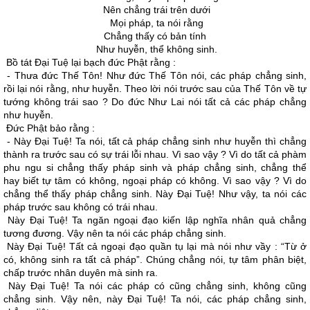
Nên chẳng trái trên dưới
Mọi pháp, ta nói rằng
Chẳng thấy có bản tính
Như huyễn, thể không sinh.
Bồ tát Ðại Tuệ lại bạch đức Phật rằng :
- Thưa đức Thế Tôn! Như đức Thế Tôn nói, các pháp chẳng sinh,
rồi lại nói rằng, như huyễn. Theo lời nói trước sau của Thế Tôn về tự
tướng không trái sao ? Do đức Như Lai nói tất cả các pháp chẳng
như huyễn.
Ðức Phật bảo rằng :
- Này Ðại Tuệ! Ta nói, tất cả pháp chẳng sinh như huyễn thì chẳng
thành ra trước sau có sự trái lỗi nhau. Vì sao vậy ? Vì do tất cả phàm
phu ngu si chẳng thấy pháp sinh và pháp chẳng sinh, chẳng thể
hay biết tự tâm có không, ngoại pháp có không. Vì sao vậy ? Vì do
chẳng thể thấy pháp chẳng sinh. Này Ðại Tuệ! Như vậy, ta nói các
pháp trước sau không có trái nhau.
Này Ðại Tuệ! Ta ngăn ngoại đạo kiến lập nghĩa nhân quả chẳng
tương đương. Vậy nên ta nói các pháp chẳng sinh.
Này Ðại Tuệ! Tất cả ngoại đạo quần tụ lại mà nói như vầy : “Từ ở
có, không sinh ra tất cả pháp”. Chúng chẳng nói, tự tâm phân biệt,
chấp trước nhân duyên mà sinh ra.
Này Ðại Tuệ! Ta nói các pháp có cũng chẳng sinh, không cũng
chẳng sinh. Vậy nên, này Ðại Tuệ! Ta nói, các pháp chẳng sinh,