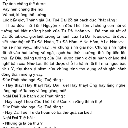
Tự tính chẳng thể được
Vậy nên chẳng thể nói
Và nói, không thể tướng.
Lúc bấy giờ, Thánh giả Ðại Tuệ Ðại Bồ tát bạch đức Phật rằng :
- Thưa đức Thế Tôn! Nguyện xin đức Thế Tôn vì chúng con nói về
tướng sai biệt những hạnh của Tu Ðà Hoàn.v.v... Ðể con và tất cả
Ðại Bồ tát.v.v... giỏi biết tướng tu hành của Tu Ðà Hoàn.v.v... rồi được
biết như thật về Tu Ðà Hoàn, Tư Ðà Hàm, A Na Hàm, A La Hán.v.v...
mà sẽ như vậy... như vậy... vì chúng sinh giải nói. Chúng sinh nghe
rồi sẽ vào hai tướng vô ngã, sạch hai thứ chướng, thứ lớp tiến lên
thủ lấy Ðịa, thắng tướng của Ðịa, được cảnh giới tu hành chẳng thể
nghĩ bàn của Như Lai. Bồ tát được chỗ tu hành rồi thì như ngọc báu
Như Ý, tùy theo ý niệm của chúng sinh thọ dụng cảnh giới hành
động thân miệng ý vậy.
Ðức Phật bảo ngài Ðại Tuệ rằng :
- Hay thay! Hay thay! Này Ðại Tuệ! Hay thay! Ông hãy lắng nghe!
Lắng nghe! Ta nay vì ông giảng nói!
Ngài Ðại Tuệ bạch đức Phật rằng :
- Hay thay! Thưa đức Thế Tôn! Con xin vâng thính thọ!
Ðức Phật bảo ngài Ðại Tuệ rằng :
- Này Ðại Tuệ! Tu đà hoàn có ba thứ quả sai biệt!
Ngài Ðại Tuệ hỏi :
- Những gì là ba thứ ?