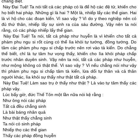
chẳng diệt.
Này Ðại Tuệ! Ta nói tất cả các pháp có là để hộ các đệ tử, khiến cho
họ biết hai pháp. Những gì là hai ? Một là, nhiếp lấy các thế gian. Hai
là vì hộ cho các đoạn kiến. Vì sao vậy ? Vì do y theo nghiệp nên có
đủ thứ thân, nhiếp lấy sự sinh ra của sáu đường. Vậy nên ta nói
rằng, có các pháp nhiếp lấy thế gian.
Này Ðại Tuệ! Ta nói, tất cả pháp như huyễn là vì khiến cho tất cả
phàm phu ngu si rốt cùng có thể lìa khỏi tự tướng, đồng tướng. Do
tâm các phàm phu ngu si chấp trước nên rơi vào tà kiến. Do chẳng
thể biết, chỉ là tự tâm hư vọng thấy, khiến cho lìa khỏi pháp chấp
trước nhân duyên sinh. Vậy nên ta nói, tất cả các pháp như huyễn,
như mộng không có thật thể. Vì sao vậy ? Vì nếu chẳng nói như vậy
thì phàm phu ngu si chấp tâm tà kiến, lừa dối tự thân và cả thân
người khác, lìa khỏi sự thấy như thật tất cả pháp.
Này Ðại Tuệ! Làm sao trụ ở thấy như thật ? Là vào tự tâm thấy các
pháp vậy.
Lúc bấy giờ, đức Thế Tôn một lần nữa nói kệ rằng :
Như ông nói các pháp
Tất cả đều chẳng sinh
Là bài báng nhân quả
Như thật thấy chẳng sinh
Ta nói có sinh pháp
Nhiếp thọ các thế gian
Thấy các pháp đồng huyễn