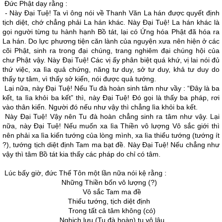
Ðức Phật dạy rằng :
- Này Ðại Tuệ! Ta vì ông nói về Thanh Văn La hán được quyết định
tịch diệt, chớ chẳng phải La hán khác. Này Ðại Tuệ! La hán khác là
gọi người từng tu hành hạnh Bồ tát, lại có Ứng hóa Phật đã hóa ra
La hán. Do lực phương tiện căn lành của nguyện xưa nên hiện ở các
cõi Phật, sinh ra trong đại chúng, trang nghiêm đại chúng hội của
chư Phật vậy. Này Ðại Tuệ! Các vị ấy phân biệt quá khứ, vị lai nói đủ
thứ việc, xa lìa quả chứng, năng tư duy, sở tư duy, khả tư duy do
thấy tự tâm, vì thấy sở kiến, nói được quả tướng.
Lại nữa, này Ðại Tuệ! Nếu Tu đà hoàn sinh tâm như vầy : “Ðây là ba
kết, ta lìa khỏi ba kết” thì, này Ðại Tuệ! Ðó gọi là thấy ba pháp, rơi
vào thân kiến. Người đó nếu như vậy thì chẳng lìa khỏi ba kết.
Này Ðại Tuệ! Vậy nên Tu đà hoàn chẳng sinh ra tâm như vậy. Lại
nữa, này Ðại Tuệ! Nếu muốn xa lìa Thiền vô lượng Vô sắc giới thì
nên phải xa lìa kiến tướng của lòng mình, xa lìa thiểu tướng (tướng ít
?), tướng tịch diệt định Tam ma bạt đề. Này Ðại Tuệ! Nếu chẳng như
vậy thì tâm Bồ tát kia thấy các pháp do chỉ có tâm.
Lúc bấy giờ, đức Thế Tôn một lần nữa nói kệ rằng :
Những Thiền bốn vô lượng (?)
Vô sắc Tam ma đề
Thiểu tướng, tịch diệt định
Trong tất cả tâm không (có)
Nghịch lưu (Tu đà hoàn) tu vô lậu