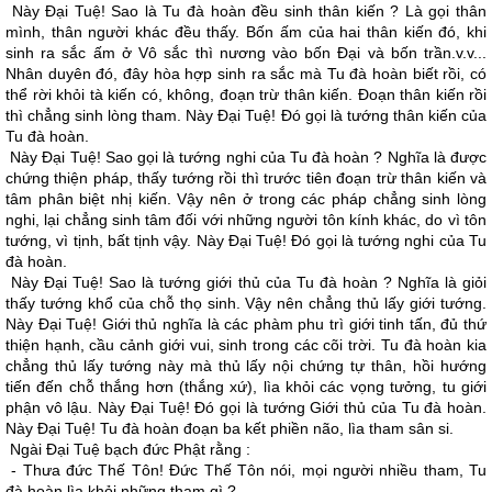
Này Ðại Tuệ! Sao là Tu đà hoàn đều sinh thân kiến ? Là gọi thân
mình, thân người khác đều thấy. Bốn ấm của hai thân kiến đó, khi
sinh ra sắc ấm ở Vô sắc thì nương vào bốn Ðại và bốn trần.v.v...
Nhân duyên đó, đây hòa hợp sinh ra sắc mà Tu đà hoàn biết rồi, có
thể rời khỏi tà kiến có, không, đoạn trừ thân kiến. Ðoạn thân kiến rồi
thì chẳng sinh lòng tham. Này Ðại Tuệ! Ðó gọi là tướng thân kiến của
Tu đà hoàn.
Này Ðại Tuệ! Sao gọi là tướng nghi của Tu đà hoàn ? Nghĩa là được
chứng thiện pháp, thấy tướng rồi thì trước tiên đoạn trừ thân kiến và
tâm phân biệt nhị kiến. Vậy nên ở trong các pháp chẳng sinh lòng
nghi, lại chẳng sinh tâm đối với những người tôn kính khác, do vì tôn
tướng, vì tịnh, bất tịnh vậy. Này Ðại Tuệ! Ðó gọi là tướng nghi của Tu
đà hoàn.
Này Ðại Tuệ! Sao là tướng giới thủ của Tu đà hoàn ? Nghĩa là giỏi
thấy tướng khổ của chỗ thọ sinh. Vậy nên chẳng thủ lấy giới tướng.
Này Ðại Tuệ! Giới thủ nghĩa là các phàm phu trì giới tinh tấn, đủ thứ
thiện hạnh, cầu cảnh giới vui, sinh trong các cõi trời. Tu đà hoàn kia
chẳng thủ lấy tướng này mà thủ lấy nội chứng tự thân, hồi hướng
tiến đến chỗ thắng hơn (thắng xứ), lìa khỏi các vọng tưởng, tu giới
phận vô lậu. Này Ðại Tuệ! Ðó gọi là tướng Giới thủ của Tu đà hoàn.
Này Ðại Tuệ! Tu đà hoàn đoạn ba kết phiền não, lìa tham sân si.
Ngài Ðại Tuệ bạch đức Phật rằng :
- Thưa đức Thế Tôn! Ðức Thế Tôn nói, mọi người nhiều tham, Tu
đà hoàn lìa khỏi những tham gì ?