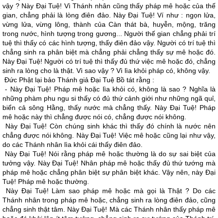
vậy ? Này Ðại Tuệ! Vì Thánh nhân cũng thấy pháp mê hoặc của thế
gian, chẳng phải là lòng điên đảo. Này Ðại Tuệ! Ví như : ngọn lửa,
vừng lửa, vừng lông, thành của Càn thát bà, huyễn, mộng, trăng
trong nước, hình tượng trong gương... Người thế gian chẳng phải trí
tuệ thì thấy có các hình tượng, thấy điên đảo vậy. Người có trí tuệ thì
chẳng sinh ra phân biệt mà chẳng phải chẳng thấy sự mê hoặc đó.
Này Ðại Tuệ! Người có trí tuệ thì thấy đủ thứ việc mê hoặc đó, chẳng
sinh ra lòng cho là thật. Vì sao vậy ? Vì lìa khỏi pháp có, không vậy.
Ðức Phật lại bảo Thánh giả Ðại Tuệ Bồ tát rằng :
- Này Ðại Tuệ! Pháp mê hoặc lìa khỏi có, không là sao ? Nghĩa là
những phàm phu ngu si thấy có đủ thứ cảnh giới như những ngã quỉ,
biển cả sông Hằng, thấy nước mà chẳng thấy. Này Ðại Tuệ! Pháp
mê hoặc này thì chẳng được nói có, chẳng được nói không.
Này Ðại Tuệ! Còn chúng sinh khác thì thấy đó chính là nước nên
chẳng được nói không. Này Ðại Tuệ! Việc mê hoặc cũng lại như vậy,
do các Thánh nhân lìa khỏi cái thấy điên đảo.
Này Ðại Tuệ! Nói rằng pháp mê hoặc thường là do sự sai biệt của
tưởng vậy. Này Ðại Tuệ! Nhân pháp mê hoặc thấy đủ thứ tướng mà
pháp mê hoặc chẳng phân biệt sự phân biệt khác. Vậy nên, này Ðại
Tuệ! Pháp mê hoặc thường.
Này Ðại Tuệ! Làm sao pháp mê hoặc mà gọi là Thật ? Do các
Thánh nhân trong pháp mê hoặc, chẳng sinh ra lòng điên đảo, cũng
chẳng sinh thật tâm. Này Ðại Tuệ! Mà các Thánh nhân thấy pháp mê