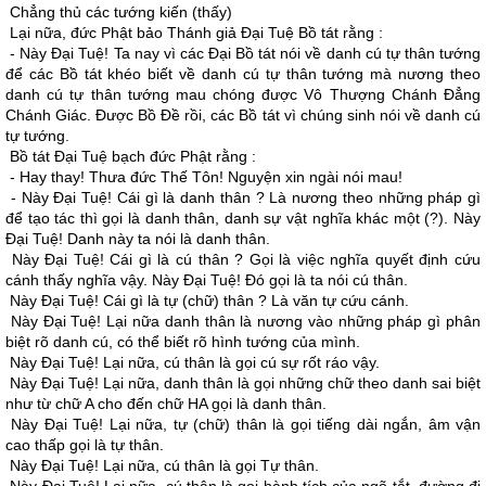
Chẳng thủ các tướng kiến (thấy)
Lại nữa, đức Phật bảo Thánh giả Ðại Tuệ Bồ tát rằng :
- Này Ðại Tuệ! Ta nay vì các Ðại Bồ tát nói về danh cú tự thân tướng
để các Bồ tát khéo biết về danh cú tự thân tướng mà nương theo
danh cú tự thân tướng mau chóng được Vô Thượng Chánh Ðẳng
Chánh Giác. Ðược Bồ Ðề rồi, các Bồ tát vì chúng sinh nói về danh cú
tự tướng.
Bồ tát Ðại Tuệ bạch đức Phật rằng :
- Hay thay! Thưa đức Thế Tôn! Nguyện xin ngài nói mau!
- Này Ðại Tuệ! Cái gì là danh thân ? Là nương theo những pháp gì
để tạo tác thì gọi là danh thân, danh sự vật nghĩa khác một (?). Này
Ðại Tuệ! Danh này ta nói là danh thân.
Này Ðại Tuệ! Cái gì là cú thân ? Gọi là việc nghĩa quyết định cứu
cánh thấy nghĩa vậy. Này Ðại Tuệ! Ðó gọi là ta nói cú thân.
Này Ðại Tuệ! Cái gì là tự (chữ) thân ? Là văn tự cứu cánh.
Này Ðại Tuệ! Lại nữa danh thân là nương vào những pháp gì phân
biệt rõ danh cú, có thể biết rõ hình tướng của mình.
Này Ðại Tuệ! Lại nữa, cú thân là gọi cú sự rốt ráo vậy.
Này Ðại Tuệ! Lại nữa, danh thân là gọi những chữ theo danh sai biệt
như từ chữ A cho đến chữ HA gọi là danh thân.
Này Ðại Tuệ! Lại nữa, tự (chữ) thân là gọi tiếng dài ngắn, âm vận
cao thấp gọi là tự thân.
Này Ðại Tuệ! Lại nữa, cú thân là gọi Tự thân.