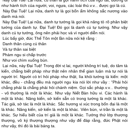
Này Ðại Tuệ! Lại nữa, cú thân là gọi hành tích của ngõ tắt, đường đi
như hành tích của người, voi, ngựa, các loài thú.v.v... được gọi là cú.
Này Ðại Tuệ! Lại nữa, danh tự là gọi bốn ấm không sắc nương vào
danh mà nói.
Này Ðại Tuệ! Lại nữa, danh tự tướng là gọi khả năng tỏ rõ phân biệt
tướng của danh tự. Ðại Tuệ! Ðó gọi là danh cú tự tướng. Như vậy
danh cú tự tướng, ông nên phải học và vì người diễn nói.
Lúc bấy giờ, đức Thế Tôn một lần nữa nói kệ rằng :
Danh thân cùng cú thân
Và tự thân sai biệt
Phàm ngu si chấp trước
Như voi chìm xuống bùn.
Lại nữa, này Ðại Tuệ! Trong đời vị lai, người không trí tuệ, do tâm tà
kiến, chẳng biết pháp như thật nên nhân thế gian luận mà tự nói là
người trí. Người có trí hỏi pháp như thật, lìa khỏi tướng tà kiến: một
khác, đều - chẳng đều mà người ngu kia nói lời như vầy : “Phải hỏi
chẳng phải là chẳng phải hỏi chánh niệm. Gọi sắc pháp.v.v... thường
- vô thường là một là khác. Như vậy Niết Bàn hữu vi. Các hành là
một là khác. Năng kiến, sở kiến sẵn có trong tướng là một là khác.
Tác giả, sở tác là một là khác. Sắc hương vị xúc trong bốn đại là một
là khác. Năng kiến, sở kiến là một là khác. Viên bùn, vi trần là một là
khác. Sự hiểu biết của trí giả là một là khác. Tướng thứ lớp thượng
thượng, vô ký thượng thượng như vậy để đáp rằng, đức Phật nói
như vậy, thì đó là bài báng ta.