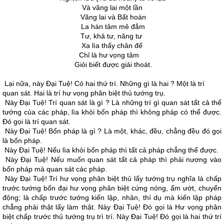
Và vãng lai một lần
Vãng lai và Bất hoàn
La hán tâm mê đắm
Tư, khả tư, năng tư
Xa lìa thấy chân đế
Chỉ là hư vọng tâm
Giỏi biết được giải thoát.
Lại nữa, này Ðại Tuệ! Có hai thứ trí. Những gì là hai ? Một là trí
quan sát. Hai là trí hư vọng phân biệt thủ tướng trụ.
Này Ðại Tuệ! Trí quan sát là gì ? Là những trí gì quan sát tất cả thể
tướng của các pháp, lìa khỏi bốn pháp thì không pháp có thể được.
Ðó gọi là trí quan sát.
Này Ðại Tuệ! Bốn pháp là gì ? Là một, khác, đều, chẳng đều đó gọi
là bốn pháp.
Này Ðại Tuệ! Nếu lìa khỏi bốn pháp thì tất cả pháp chẳng thể được.
Này Ðại Tuệ! Nếu muốn quan sát tất cả pháp thì phải nương vào
bốn pháp mà quan sát các pháp.
Này Ðại Tuệ! Trí hư vọng phân biệt thủ lấy tướng trụ nghĩa là chấp
trước tướng bốn đại hư vọng phân biệt cứng nóng, ẩm ướt, chuyển
động; là chấp trước tướng kiến lập, nhân, thí dụ mà kiến lập pháp
chẳng phải thật lấy làm thật. Này Ðại Tuệ! Ðó gọi là Hư vọng phân
biệt chấp trước thủ tướng trụ trì trí. Này Ðại Tuệ! Ðó gọi là hai thứ trí