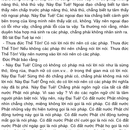
năng thủ, khả thủ vậy. Này Ðại Tuệ! Ngoại đạo chẳng biết tự tâm
thấy nên chấp trước pháp năng thủ, khả thủ, chẳng biết tự tâm thấy
nội ngoại pháp. Này Ðại Tuệ! Các ngoại đạo kia chẳng biết cảnh giới
bên trong của lòng mình nên thấy vật có, không. Vậy nên ngoại đạo
có lỗi như vậy, chẳng phải lỗi của ta vậy. Ta thường nói rằng, nhân
duyên hòa hợp mà sinh ra các pháp, chẳng phải không nhân sinh ra.
Bồ tát Ðại Tuệ lại nói :
- Thưa đức Thế Tôn! Có nói lời nói thì nên có các pháp. Thưa đức
Thế Tôn! Nếu không các pháp thì nên chẳng nói lời nói. Thưa đức
Thế Tôn! Vậy nên nương vào lời nói nên có các pháp.
Ðức Phật bảo rằng :
- Này Ðại Tuệ! Cũng có không có pháp mà nói lời nói như là sừng
thỏ, lông rùa, thạch nữ có con.v.v... ở trong thế gian mà có lời nói.
Này Ðại Tuệ! Sừng thỏ đó chẳng phải có, chẳng phải không mà nói
lời nói. Này Ðại Tuệ! Ông nói, do có lời nói nên có các pháp thì nghĩa
này đã bị phá. Này Ðại Tuệ! Chẳng phải ngôn ngữ của tất cả đất
nước Phật nói pháp. Vì sao vậy ? Vì do các ngôn ngữ chỉ là tâm
người phân biệt nói. Vậy nên, này Ðại Tuệ! Có đất nước Phật những
nhìn chẳng chớp, miệng không lời nói gọi là nói pháp. Có đất nước
Phật những vậy thị hiện tướng gọi là nói pháp. Có đất nước Phật chỉ
động tướng này gọi là nói pháp. Có đất nước Phật chỉ động tướng
mắt gọi là nói pháp. Có đất nước Phật chỉ cười gọi là nói nói. Có đất
nước Phật chỉ ngáp gọi là nói pháp. Có đất nước Phật họ gọi là nói