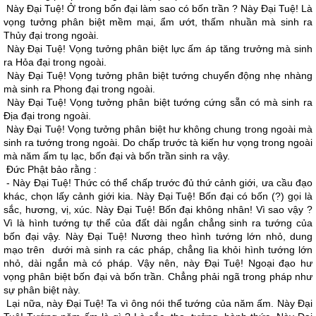
Này Ðại Tuệ! Ở trong bốn đại làm sao có bốn trần ? Này Ðại Tuệ! Là
vọng tưởng phân biệt mềm mại, ẩm ướt, thấm nhuần mà sinh ra
Thủy đại trong ngoài.
Này Ðại Tuệ! Vọng tưởng phân biệt lực ấm áp tăng trưởng mà sinh
ra Hỏa đại trong ngoài.
Này Ðại Tuệ! Vọng tưởng phân biệt tướng chuyển động nhẹ nhàng
mà sinh ra Phong đại trong ngoài.
Này Ðại Tuệ! Vọng tưởng phân biệt tướng cứng sẵn có mà sinh ra
Ðịa đại trong ngoài.
Này Ðại Tuệ! Vọng tưởng phân biệt hư không chung trong ngoài mà
sinh ra tướng trong ngoài. Do chấp trước tà kiến hư vọng trong ngoài
mà năm ấm tụ lạc, bốn đại và bốn trần sinh ra vậy.
Ðức Phật bảo rằng :
- Này Ðại Tuệ! Thức có thể chấp trước đủ thứ cảnh giới, ưa cầu đạo
khác, chọn lấy cảnh giới kia. Này Ðại Tuệ! Bốn đại có bốn (?) gọi là
sắc, hương, vị, xúc. Này Ðại Tuệ! Bốn đại không nhân! Vì sao vậy ?
Vì là hình tướng tự thể của đất dài ngắn chẳng sinh ra tướng của
bốn đại vậy. Này Ðại Tuệ! Nương theo hình tướng lớn nhỏ, dung
mạo trên dưới mà sinh ra các pháp, chẳng lìa khỏi hình tướng lớn
nhỏ, dài ngắn mà có pháp. Vậy nên, này Ðại Tuệ! Ngoại đạo hư
vọng phân biệt bốn đại và bốn trần. Chẳng phải ngã trong pháp như
sự phân biệt này.
Lại nữa, này Ðại Tuệ! Ta vì ông nói thể tướng của năm ấm. Này Ðại