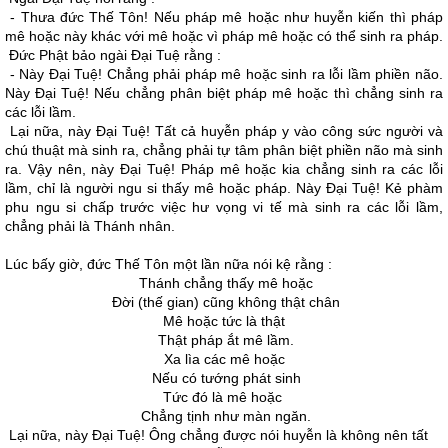
- Thưa đức Thế Tôn! Nếu pháp mê hoặc như huyễn kiến thì pháp
mê hoặc này khác với mê hoặc vì pháp mê hoặc có thể sinh ra pháp.
Ðức Phật bảo ngài Ðại Tuệ rằng :
- Này Ðại Tuệ! Chẳng phải pháp mê hoặc sinh ra lỗi lầm phiền não.
Này Ðại Tuệ! Nếu chẳng phân biệt pháp mê hoặc thì chẳng sinh ra
các lỗi lầm.
Lại nữa, này Ðại Tuệ! Tất cả huyễn pháp y vào công sức người và
chú thuật mà sinh ra, chẳng phải tự tâm phân biệt phiền não mà sinh
ra. Vậy nên, này Ðại Tuệ! Pháp mê hoặc kia chẳng sinh ra các lỗi
lầm, chỉ là người ngu si thấy mê hoặc pháp. Này Ðại Tuệ! Kẻ phàm
phu ngu si chấp trước việc hư vọng vi tế mà sinh ra các lỗi lầm,
chẳng phải là Thánh nhân.
Lúc bấy giờ, đức Thế Tôn một lần nữa nói kệ rằng :
Thánh chẳng thấy mê hoặc
Ðời (thế gian) cũng không thật chân
Mê hoặc tức là thật
Thật pháp ắt mê lầm.
Xa lìa các mê hoặc
Nếu có tướng phát sinh
Tức đó là mê hoặc
Chẳng tịnh như màn ngăn.
Lại nữa, này Ðại Tuệ! Ông chẳng được nói huyễn là không nên tất