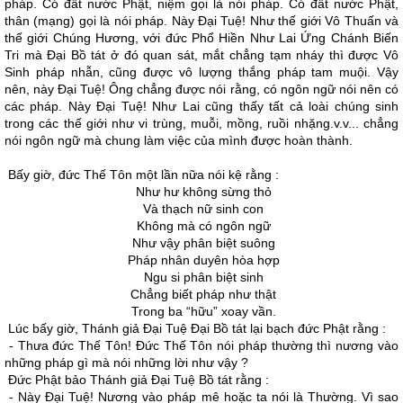
pháp. Có đất nước Phật, niệm gọi là nói pháp. Có đất nước Phật,
thân (mạng) gọi là nói pháp. Này Ðại Tuệ! Như thế giới Vô Thuấn và
thế giới Chúng Hương, với đức Phổ Hiền Như Lai Ứng Chánh Biến
Tri mà Ðại Bồ tát ở đó quan sát, mắt chẳng tạm nháy thì được Vô
Sinh pháp nhẫn, cũng được vô lượng thắng pháp tam muội. Vậy
nên, này Ðại Tuệ! Ông chẳng được nói rằng, có ngôn ngữ nói nên có
các pháp. Này Ðại Tuệ! Như Lai cũng thấy tất cả loài chúng sinh
trong các thế giới như vi trùng, muỗi, mồng, ruồi nhặng.v.v... chẳng
nói ngôn ngữ mà chung làm việc của mình được hoàn thành.
Bấy giờ, đức Thế Tôn một lần nữa nói kệ rằng :
Như hư không sừng thỏ
Và thạch nữ sinh con
Không mà có ngôn ngữ
Như vậy phân biệt suông
Pháp nhân duyên hòa hợp
Ngu si phân biệt sinh
Chẳng biết pháp như thật
Trong ba “hữu” xoay vần.
Lúc bấy giờ, Thánh giả Ðại Tuệ Ðại Bồ tát lại bạch đức Phật rằng :
- Thưa đức Thế Tôn! Ðức Thế Tôn nói pháp thường thì nương vào
những pháp gì mà nói những lời như vậy ?
Ðức Phật bảo Thánh giả Ðại Tuệ Bồ tát rằng :
- Này Ðại Tuệ! Nương vào pháp mê hoặc ta nói là Thường. Vì sao