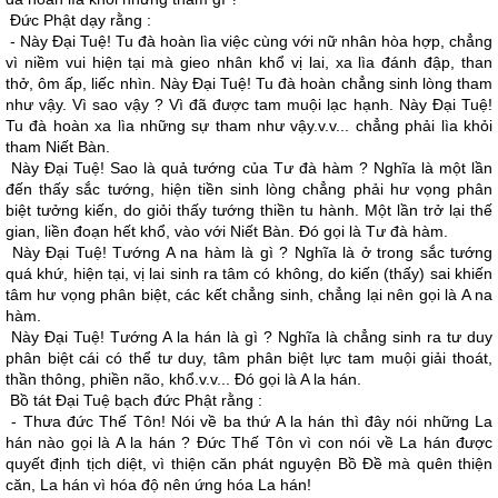
Ðức Phật dạy rằng :
- Này Ðại Tuệ! Tu đà hoàn lìa việc cùng với nữ nhân hòa hợp, chẳng
vì niềm vui hiện tại mà gieo nhân khổ vị lai, xa lìa đánh đập, than
thở, ôm ấp, liếc nhìn. Này Ðại Tuệ! Tu đà hoàn chẳng sinh lòng tham
như vậy. Vì sao vậy ? Vì đã được tam muội lạc hạnh. Này Ðại Tuệ!
Tu đà hoàn xa lìa những sự tham như vậy.v.v... chẳng phải lìa khỏi
tham Niết Bàn.
Này Ðại Tuệ! Sao là quả tướng của Tư đà hàm ? Nghĩa là một lần
đến thấy sắc tướng, hiện tiền sinh lòng chẳng phải hư vọng phân
biệt tưởng kiến, do giỏi thấy tướng thiền tu hành. Một lần trở lại thế
gian, liền đoạn hết khổ, vào với Niết Bàn. Ðó gọi là Tư đà hàm.
Này Ðại Tuệ! Tướng A na hàm là gì ? Nghĩa là ở trong sắc tướng
quá khứ, hiện tại, vị lai sinh ra tâm có không, do kiến (thấy) sai khiến
tâm hư vọng phân biệt, các kết chẳng sinh, chẳng lại nên gọi là A na
hàm.
Này Ðại Tuệ! Tướng A la hán là gì ? Nghĩa là chẳng sinh ra tư duy
phân biệt cái có thể tư duy, tâm phân biệt lực tam muội giải thoát,
thần thông, phiền não, khổ.v.v... Ðó gọi là A la hán.
Bồ tát Ðại Tuệ bạch đức Phật rằng :
- Thưa đức Thế Tôn! Nói về ba thứ A la hán thì đây nói những La
hán nào gọi là A la hán ? Ðức Thế Tôn vì con nói về La hán được
quyết định tịch diệt, vì thiện căn phát nguyện Bồ Ðề mà quên thiện
căn, La hán vì hóa độ nên ứng hóa La hán!