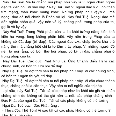
Này Ðại Tuệ! Mà ta chẳng nói pháp như vậy là vì ngăn chận ngoại
đạo tà kiến nói. Vì sao vậy ? Này Ðại Tuệ! Vì ngoại đạo.v.v... nói thân
tức mạng, thân khác mạng khác. Những pháp như vậy.v.v... mà
ngoại đạo đã nói chính là Pháp vô ký. Này Ðại Tuệ! Ngoại đạo mê
đến nghĩa nhân quả, vậy nên vô ký, chẳng phải trong pháp của ta,
gọi là vô ký vậy.
Này Ðại Tuệ! Trong Phật pháp của ta lìa khỏi tướng năng kiến khả
kiến hư vọng, lòng không phân biệt. Vậy nên trong Pháp của ta
không có đặt đáp (trí đáp). Các ngoại đạo.v.v.. chấp trước khả thủ
năng thủ mà chẳng biết chỉ là tự tâm thấy pháp. Vì những người đó
nên ta nói rằng, có bốn thứ hỏi pháp, vô ký trị đáp chẳng phải ở
trong pháp của ta.
Này Ðại Tuệ! Các đức Phật Như Lai Ứng Chánh Biến Tri vì các
chúng sinh, có bốn thứ lời nói để đáp.
Này Ðại Tuệ! Vì đợi thời nên ta nói pháp như vậy. Vì các chúng sinh,
có bốn thứ ngôn thuyết, trí đáp.
Này Ðại Tuệ! Vì đợi thời nên ta nói pháp như vậy. Vì căn chưa thành
thục, chẳng phải là căn thục. Vậy nên ta nói nghĩa của trị đáp.
Lại nữa, này Ðại Tuệ! Tất cả các pháp như lìa khỏi tác giả và nhân
chẳng sinh do không có tác giả nên ta nói, các pháp chẳng sinh -
Ðức Phật bảo ngài Ðại Tuệ - Tất cả các pháp không có thể tướng.
Ngài Ðại Tuệ bạch đức Phật rằng :
- Thưa đức Thế Tôn! Vì sao tất cả các pháp không có thể tướng ?
Ðức Phật bảo rằng :