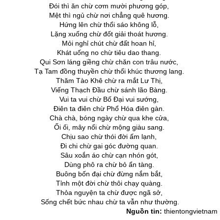
Đói thì ăn chừ cơm mười phương góp,
Mệt thì ngủ chừ nơi chẳng quê hương.
Hứng lên chừ thổi sáo không lỗ,
Lặng xuống chừ đốt giải thoát hương.
Mỏi nghỉ chút chừ đất hoan hỉ,
Khát uống no chừ tiêu dao thang.
Qui Sơn láng giềng chừ chăn con trâu nước,
Tạ Tam đồng thuyền chừ thổi khúc thương lang.
Thăm Tào Khê chừ ra mắt Lư Thị,
Viếng Thạch Đầu chừ sánh lão Bàng.
Vui ta vui chừ Bố Đại vui sướng,
Điên ta điên chừ Phổ Hóa điên gàn.
Chà chà, bóng ngày chừ qua khe cửa,
Ối ối, mây nổi chừ mộng giàu sang.
Chịu sao chừ thói đời ấm lạnh,
Đi chi chừ gai góc đường quan.
Sâu xoắn áo chừ cạn nhón gót,
Dùng phô ra chừ bỏ ẩn tàng.
Buông bốn đại chừ đừng nắm bắt,
Tỉnh một đời chừ thôi chạy quàng.
Thỏa nguyện ta chừ được ngã sở,
Sống chết bức nhau chừ ta vẫn như thường.
Nguồn tin:
thientongvietnam