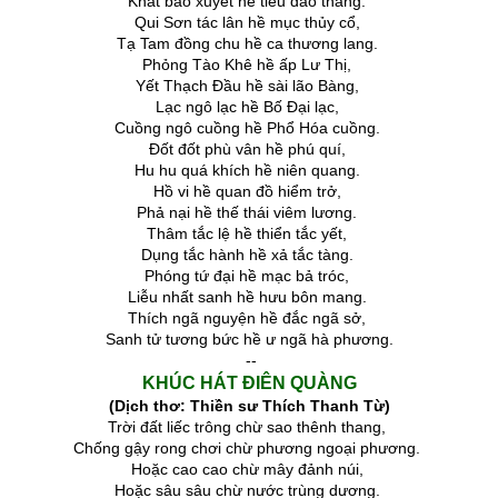
Khát bảo xuyết hề tiêu dao thang.
Qui Sơn tác lân hề mục thủy cổ,
Tạ Tam đồng chu hề ca thương lang.
Phỏng Tào Khê hề ấp Lư Thị,
Yết Thạch Đầu hề sài lão Bàng,
Lạc ngô lạc hề Bố Đại lạc,
Cuồng ngô cuồng hề Phổ Hóa cuồng.
Đốt đốt phù vân hề phú quí,
Hu hu quá khích hề niên quang.
Hồ vi hề quan đồ hiểm trở,
Phả nại hề thế thái viêm lương.
Thâm tắc lệ hề thiển tắc yết,
Dụng tắc hành hề xả tắc tàng.
Phóng tứ đại hề mạc bả tróc,
Liễu nhất sanh hề hưu bôn mang.
Thích ngã nguyện hề đắc ngã sở,
Sanh tử tương bức hề ư ngã hà phương.
--
KHÚC HÁT ĐIÊN QUÀNG
(Dịch thơ: Thiền sư Thích Thanh Từ)
Trời đất liếc trông chừ sao thênh thang,
Chống gậy rong chơi chừ phương ngoại phương.
Hoặc cao cao chừ mây đảnh núi,
Hoặc sâu sâu chừ nước trùng dương.