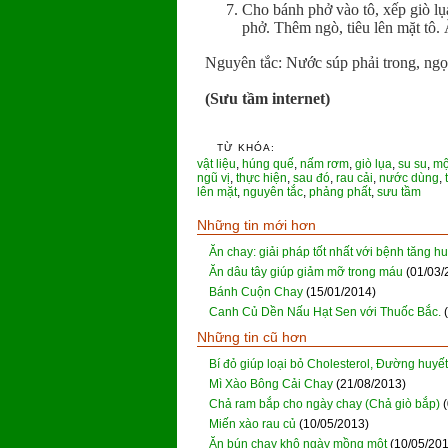
Cho bánh phở vào tô, xếp giò lụ
phở. Thêm ngò, tiêu lên mặt tô. 
Nguyên tắc: Nước súp phải trong, ngọ
(Sưu tầm internet)
TỪ KHÓA:
vật liệu
,
húng quế
,
nấm rơm
,
giò lụa
,
su su
,
mộ
ngũ vị
,
thực hiện
,
sau đó
,
rau cải
,
nước dùng
,
lên mặt
,
nguyên tắc
,
phảng phất
,
sưu tầm
Những tin mới hơn
Ăn chay: giải pháp tốt nhất với bệnh tăng h
Ăn dâu tây giúp giảm mỡ trong máu
(01/03/
Bánh Cuộn Chay
(15/01/2014)
Canh Củ Dền Nấu Hạt Sen với Thuốc Bắc.
Những tin cũ hơn
Bí đỏ giúp loại bỏ Cholesterol, Đường huyết
Mì Xào Bông Cải Chay
(21/08/2013)
Chả ram bắp cho ngày chay (Chả giò bắp)
Miến xào rau củ
(10/05/2013)
Ăn bún chay khô ngày mồng một
(10/05/20