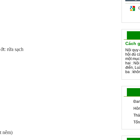
Cách g
ớt: rửa sạch
Nội quy 
hội đủ c
một mục
hai : Nộ
điển, Lu
ba : khôn
Đan
Hôm
Thá
Tổn
t nêm)