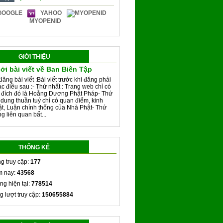
GOOGLE
YAHOO
MYOPENID
GIỚI THIỆU
ởi bài viết về Ban Biên Tập
đăng bài viết :Bài viết trước khi đăng phải
ác điều sau :- Thứ nhất : Trang web chỉ có
 đích đó là Hoằng Dương Phật Pháp- Thứ
i dung thuần tuý chỉ có quan điểm, kinh
ật, Luận chính thống của Nhà Phật- Thứ
g liên quan bất...
THỐNG KÊ
g truy cập:
177
 nay:
43568
ng hiện tại:
778514
g lượt truy cập:
150655884