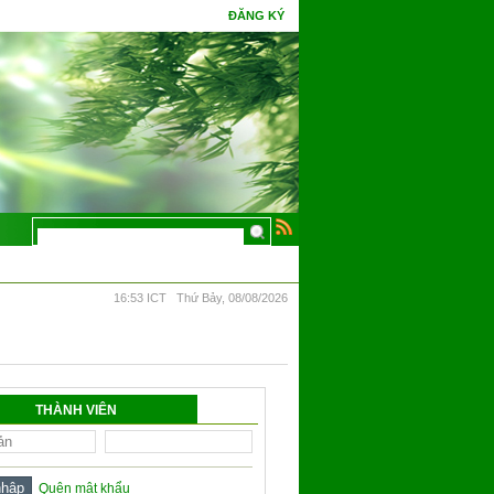
ĐĂNG KÝ
ột đêm mà chín. Phúc gặp tình cờ tri thức, hoa Ưu Đàm mấy kiếp đâm bông.
16:53 ICT Thứ Bảy, 08/08/2026
THÀNH VIÊN
Quên mật khẩu