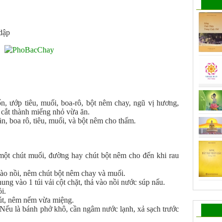
dập
n, ướp tiêu, muối, boa-rô, bột nêm chay, ngũ vị hương,
 cắt thành miếng nhỏ vừa ăn.
, boa rô, tiêu, muối, và bột nêm cho thấm.
, một chút muối, đường hay chút bột nêm cho đến khi rau
ào nồi, nêm chút bột nêm chay và muối.
ung vào 1 túi vải cột chặt, thả vào nồi nước súp nấu.
i.
út, nêm nếm vừa miệng.
 Nếu là bánh phở khô, cần ngâm nước lạnh, xả sạch trước