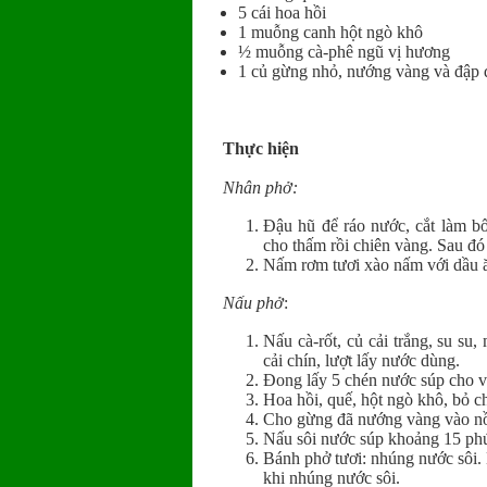
5 cái hoa hồi
1 muỗng canh hột ngò khô
½ muỗng cà-phê ngũ vị hương
1 củ gừng nhỏ, nướng vàng và đập 
Thực hiện
Nhân phở:
Đậu hũ để ráo nước, cắt làm bố
cho thấm rồi chiên vàng. Sau đó
Nấm rơm tươi xào nấm với dầu ăn
Nấu phở
:
Nấu cà-rốt, củ cải trắng, su su
cải chín, lượt lấy nước dùng.
Đong lấy 5 chén nước súp cho v
Hoa hồi, quế, hột ngò khô, bỏ ch
Cho gừng đã nướng vàng vào nồ
Nấu sôi nước súp khoảng 15 ph
Bánh phở tươi: nhúng nước sôi.
khi nhúng nước sôi.