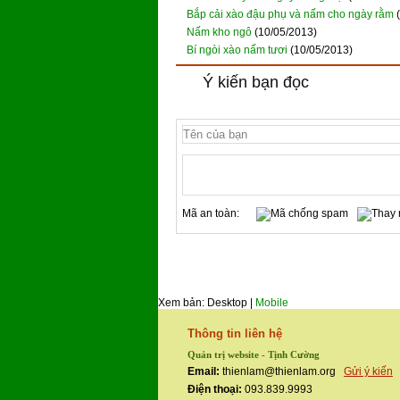
Bắp cải xào đậu phụ và nấm cho ngày rằm
Nấm kho ngô
(10/05/2013)
Bí ngòi xào nấm tươi
(10/05/2013)
Ý kiến bạn đọc
Mã an toàn:
Xem bản: Desktop |
Mobile
Thông tin liên hệ
Quản trị website - Tịnh Cường
Email:
thienlam@thienlam.org
Gửi ý kiến
Điện thoại:
093.839.9993