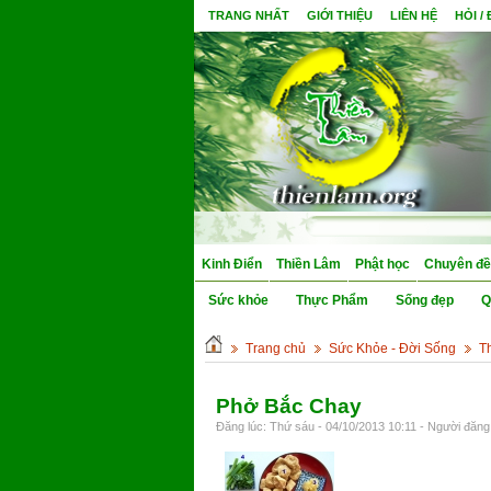
TRANG NHẤT
GIỚI THIỆU
LIÊN HỆ
HỎI /
Kinh Điển
Thiền Lâm
Phật học
Chuyên đề
Sức khỏe
Thực Phẩm
Sống đẹp
Q
Trang chủ
Sức Khỏe - Đời Sống
T
Phở Bắc Chay
Đăng lúc: Thứ sáu - 04/10/2013 10:11 - Người đăng 