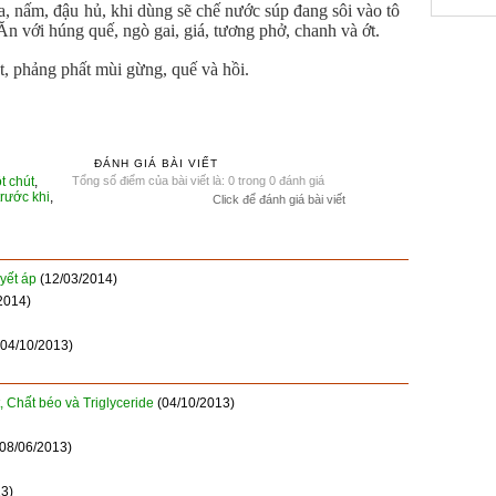
a, nấm, đậu hủ, khi dùng sẽ chế nước súp đang sôi vào tô
Ăn với húng quế, ngò gai, giá, tương phở, chanh và ớt.
t, phảng phất mùi gừng, quế và hồi.
ĐÁNH GIÁ BÀI VIẾT
t chút
,
Tổng số điểm của bài viết là: 0 trong 0 đánh giá
trước khi
,
Click để đánh giá bài viết
uyết áp
(12/03/2014)
2014)
(04/10/2013)
, Chất béo và Triglyceride
(04/10/2013)
(08/06/2013)
13)