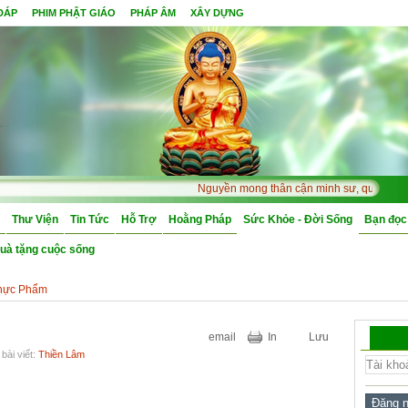
 ĐÁP
PHIM PHẬT GIÁO
PHÁP ÂM
XÂY DỰNG
Nguyền mong thân cận minh sư, quả Bồ Đề m
Thư Viện
Tin Tức
Hỗ Trợ
Hoằng Pháp
Sức Khỏe - Đời Sống
Bạn đọc
uà tặng cuộc sống
hực Phẩm
email
In
Lưu
bài viết:
Thiền Lâm