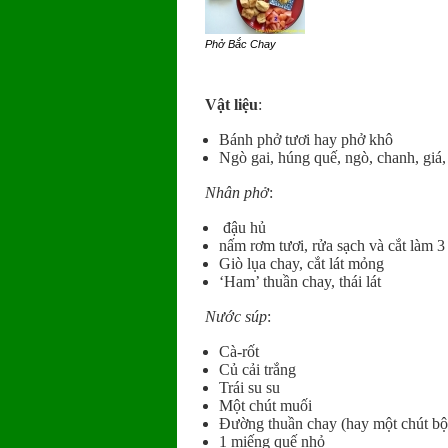
Phở Bắc Chay
Vật liệu
:
Bánh phở tươi hay phở khô
Ngò gai, húng quế, ngò, chanh, giá, 
Nhân phở
:
đậu hủ
nấm rơm tươi, rửa sạch và cắt làm 3
Giò lụa chay, cắt lát mỏng
‘Ham’ thuần chay, thái lát
Nước súp
:
Cà-rốt
Củ cải trắng
Trái su su
Một chút muối
Đường thuần chay (hay một chút bộ
1 miếng quế nhỏ