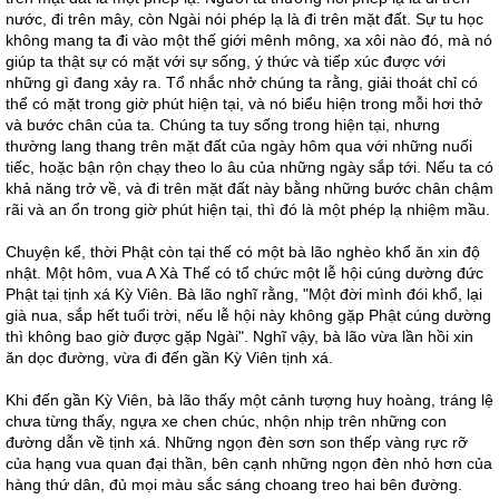
nước, đi trên mây, còn Ngài nói phép lạ là đi trên mặt đất. Sự tu học
không mang ta đi vào một thế giới mênh mông, xa xôi nào đó, mà nó
giúp ta thật sự có mặt với sự sống, ý thức và tiếp xúc được với
những gì đang xảy ra. Tổ nhắc nhở chúng ta rằng, giải thoát chỉ có
thể có mặt trong giờ phút hiện tại, và nó biểu hiện trong mỗi hơi thở
và bước chân của ta. Chúng ta tuy sống trong hiện tại, nhưng
thường lang thang trên mặt đất của ngày hôm qua với những nuối
tiếc, hoặc bận rộn chạy theo lo âu của những ngày sắp tới. Nếu ta có
khả năng trở về, và đi trên mặt đất này bằng những bước chân chậm
rãi và an ổn trong giờ phút hiện tại, thì đó là một phép lạ nhiệm mầu.
Chuyện kể, thời Phật còn tại thế có một bà lão nghèo khổ ăn xin độ
nhật. Một hôm, vua A Xà Thế có tổ chức một lễ hội cúng dường đức
Phật tại tịnh xá Kỳ Viên. Bà lão nghĩ rằng, "Một đời mình đói khổ, lại
già nua, sắp hết tuổi trời, nếu lễ hội này không gặp Phật cúng dường
thì không bao giờ được gặp Ngài". Nghĩ vậy, bà lão vừa lần hồi xin
ăn dọc đường, vừa đi đến gần Kỳ Viên tịnh xá.
Khi đến gần Kỳ Viên, bà lão thấy một cảnh tượng huy hoàng, tráng lệ
chưa từng thấy, ngựa xe chen chúc, nhộn nhịp trên những con
đường dẫn về tịnh xá. Những ngọn đèn sơn son thếp vàng rực rỡ
của hạng vua quan đại thần, bên cạnh những ngọn đèn nhỏ hơn của
hàng thứ dân, đủ mọi màu sắc sáng choang treo hai bên đường.