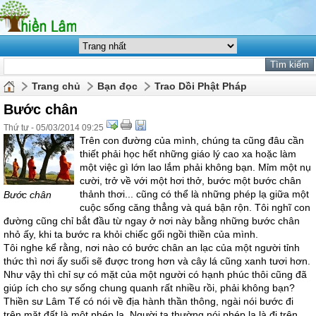
Trang chủ
Bạn đọc
Trao Dồi Phật Pháp
Bước chân
Thứ tư - 05/03/2014 09:25
Trên con đường của mình, chúng ta cũng đâu cần
thiết phải học hết những giáo lý cao xa hoặc làm
một việc gì lớn lao lắm phải không bạn. Mỉm một nụ
cười, trở về với một hơi thở, bước một bước chân
thảnh thơi... cũng có thể là những phép lạ giữa một
Bước chân
cuộc sống căng thẳng và quá bận rộn. Tôi nghĩ con
đường cũng chỉ bắt đầu từ ngay ở nơi này bằng những bước chân
nhỏ ấy, khi ta bước ra khỏi chiếc gối ngồi thiền của mình.
Tôi nghe kể rằng, nơi nào có bước chân an lạc của một người tỉnh
thức thì nơi ấy suối sẽ được trong hơn và cây lá cũng xanh tươi hơn.
Như vậy thì chỉ sự có mặt của một người có hạnh phúc thôi cũng đã
giúp ích cho sự sống chung quanh rất nhiều rồi, phải không bạn?
Thiền sư Lâm Tế có nói về địa hành thần thông, ngài nói bước đi
trên mặt đất là một phép lạ. Người ta thường nói phép lạ là đi trên