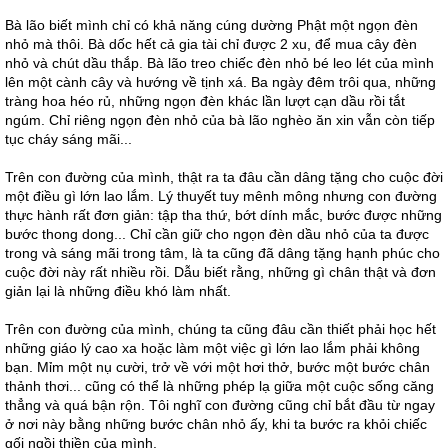
Bà lão biết mình chỉ có khả năng cúng dường Phật một ngọn đèn
nhỏ mà thôi. Bà dốc hết cả gia tài chỉ được 2 xu, để mua cây đèn
nhỏ và chút dầu thắp. Bà lão treo chiếc đèn nhỏ bé leo lét của mình
lên một cành cây và hướng về tịnh xá. Ba ngày đêm trôi qua, những
tràng hoa héo rủ, những ngọn đèn khác lần lượt cạn dầu rồi tắt
ngúm. Chỉ riêng ngọn đèn nhỏ của bà lão nghèo ăn xin vẫn còn tiếp
tục cháy sáng mãi...
Trên con đường của mình, thật ra ta đâu cần dâng tặng cho cuộc đời
một điều gì lớn lao lắm. Lý thuyết tuy mênh mông nhưng con đường
thực hành rất đơn giản: tập tha thứ, bớt dính mắc, bước được những
bước thong dong... Chỉ cần giữ cho ngọn đèn dầu nhỏ của ta được
trong và sáng mãi trong tâm, là ta cũng đã dâng tặng hạnh phúc cho
cuộc đời này rất nhiều rồi. Dẫu biết rằng, những gì chân thật và đơn
giản lại là những điều khó làm nhất.
Trên con đường của mình, chúng ta cũng đâu cần thiết phải học hết
những giáo lý cao xa hoặc làm một việc gì lớn lao lắm phải không
bạn. Mỉm một nụ cười, trở về với một hơi thở, bước một bước chân
thảnh thơi... cũng có thể là những phép lạ giữa một cuộc sống căng
thẳng và quá bận rộn. Tôi nghĩ con đường cũng chỉ bắt đầu từ ngay
ở nơi này bằng những bước chân nhỏ ấy, khi ta bước ra khỏi chiếc
gối ngồi thiền của mình.