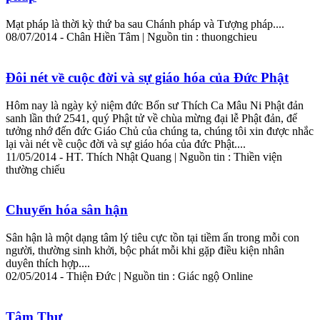
Mạt pháp là thời kỳ thứ ba sau Chánh pháp và Tượng pháp....
08/07/2014 - Chân Hiền
Tâm
| Nguồn tin : thuongchieu
Đôi nét về cuộc đời và sự giáo hóa của Đức Phật
Hôm nay là ngày kỷ niệm đức Bổn sư Thích Ca Mâu Ni Phật đản
sanh lần thứ 2541, quý Phật tử về chùa mừng đại lễ Phật đản, để
tưởng nhớ đến đức Giáo Chủ của chúng ta, chúng tôi xin được nhắc
lại vài nét về cuộc đời và sự giáo hóa của đức Phật....
11/05/2014 - HT. Thích Nhật Quang | Nguồn tin : Thiền viện
thường chiếu
Chuyển hóa sân hận
Sân hận là một dạng
tâm
lý tiêu cực tồn tại tiềm ẩn trong mỗi con
người, thường sinh khởi, bộc phát mỗi khi gặp điều kiện nhân
duyên thích hợp....
02/05/2014 - Thiện Đức | Nguồn tin : Giác ngộ Online
Tâm
Thư