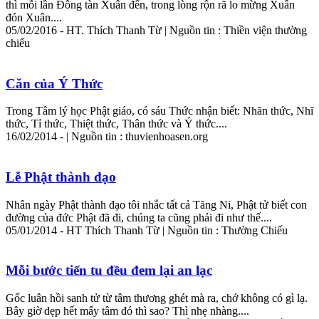
thì mỗi lần Đông tàn Xuân đến, trong lòng rộn rã lo mừng Xuân
đón Xuân....
05/02/2016 - HT. Thích Thanh Từ | Nguồn tin : Thiền viện thường
chiếu
Căn của Ý Thức
Trong
Tâm
lý học Phật giáo, có sáu Thức nhận biết: Nhãn thức, Nhĩ
thức, Tỉ thức, Thiệt thức, Thân thức và Ý thức....
16/02/2014 - | Nguồn tin : thuvienhoasen.org
Lễ Phật thành đạo
Nhân ngày Phật thành đạo tôi nhắc tất cả Tăng Ni, Phật tử biết con
đường của đức Phật đã đi, chúng ta cũng phải đi như thế....
05/01/2014 - HT Thích Thanh Từ | Nguồn tin : Thường Chiếu
Mỗi bước tiến tu đều đem lại an lạc
Gốc luân hồi sanh tử từ
tâm
thương ghét mà ra, chớ không có gì lạ.
Bây giờ dẹp hết mấy
tâm
đó thì sao? Thì nhẹ nhàng....