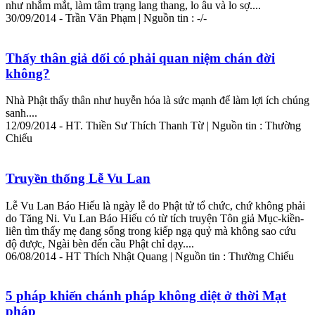
như nhắm mắt, làm
tâm
trạng
lang thang, lo âu và lo sợ....
30/09/2014 - Trần Văn Phạm | Nguồn tin : -/-
Thấy thân giả dối có phải quan niệm chán đời
không?
Nhà Phật thấy thân như huyễn hóa là sức mạnh để làm lợi ích chúng
sanh....
12/09/2014 - HT. Thiền Sư Thích Thanh Từ | Nguồn tin : Thường
Chiếu
Truyền thống Lễ Vu Lan
Lễ Vu Lan Báo Hiếu là ngày lễ do Phật tử tổ chức, chứ không phải
do Tăng Ni. Vu Lan Báo Hiếu có từ tích truyện Tôn giả Mục-kiền-
liên tìm thấy mẹ đang sống trong kiếp ngạ quỷ mà không sao cứu
độ được, Ngài bèn đến cầu Phật chỉ dạy....
06/08/2014 - HT Thích Nhật Quang | Nguồn tin : Thường Chiếu
5 pháp khiến chánh pháp không diệt ở thời Mạt
pháp