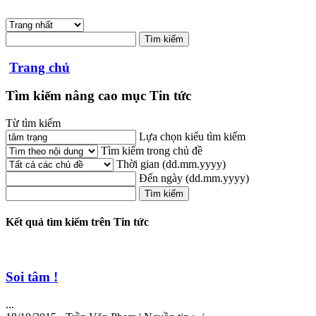
Trang chủ
Tìm kiếm nâng cao mục Tin tức
Từ tìm kiếm
Lựa chọn kiểu tìm kiếm
Tìm kiếm trong chủ đề
Thời gian
(dd.mm.yyyy)
Đến ngày
(dd.mm.yyyy)
Kết quả tìm kiếm trên Tin tức
Soi
tâm
!
...