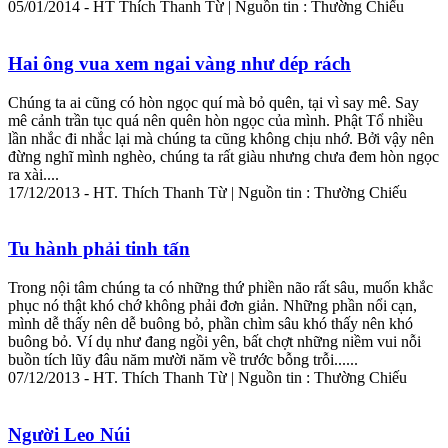
05/01/2014 - HT Thích Thanh Từ | Nguồn tin : Thường Chiếu
Hai ông vua xem ngai vàng như dép rách
Chúng ta ai cũng có hòn ngọc quí mà bỏ quên, tại vì say mê. Say
mê cảnh trần tục quá nên quên hòn ngọc của mình. Phật Tổ nhiều
lần nhắc đi nhắc lại mà chúng ta cũng không chịu nhớ. Bởi vậy nên
đừng nghĩ mình nghèo, chúng ta rất giàu nhưng chưa đem hòn ngọc
ra xài....
17/12/2013 - HT. Thích Thanh Từ | Nguồn tin : Thường Chiếu
Tu hành phải tinh tấn
Trong nội
tâm
chúng ta có những thứ phiền não rất sâu, muốn khắc
phục nó thật khó chớ không phải đơn giản. Những phần nổi cạn,
mình dễ thấy nên dễ buông bỏ, phần chìm sâu khó thấy nên khó
buông bỏ. Ví dụ như đang ngồi yên, bất chợt những niềm vui nỗi
buồn tích lũy đâu năm mười năm về trước bỗng trỗi......
07/12/2013 - HT. Thích Thanh Từ | Nguồn tin : Thường Chiếu
Người Leo Núi