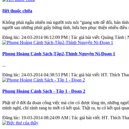
Hết thuốc chữa
Không phải ngẫu nhiên mà người xưa nói “giang sơn dễ đổi, bản tính
người sau những phút giây bừng tỉnh, hứa hẹn phục thiện nhiều điều r
Đăng lúc: 24-03-2014 06:12:09 PM | Tác giả bài viết: Quảng Tánh | 
Phụng Hoàng Cảnh Sách-Tập2-Thỉnh Nguyện Ni-Đoạn 1
...
Đăng lúc: 24-03-2014 04:38:53 PM | Tác giả bài viết: HT. Thích Th
Phụng Hoàng Cảnh Sách - Tập 1 - Đoạn 2
Phật tử ở đời đa đoan công việc mà còn có được lòng tin, những người 
mình nghĩ, chỉ rảnh rang tu mới có kết quả. Thật ra, tu có kết quả quan 
Đăng lúc: 19-03-2014 08:24:09 AM | Tác giả bài viết: HT. Thích Th