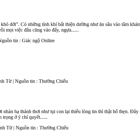
 khó dời”. Có những tính khí bất thiện dường như ăn sâu vào tâm khảm
ồi mọi việc đâu cũng vào đấy, ngựa......
Nguồn tin : Giác ngộ Online
anh Từ | Nguồn tin : Thường Chiếu
nhàn hạ thảnh thơi như tụi con lại thiếu lòng tin thì thật hổ thẹn. Đây 
trọng ở ý chí quyết......
anh Từ | Nguồn tin : Thường Chiếu