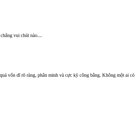
chẳng vui chút nào....
n quả vốn dĩ rõ ràng, phân minh và cực kỳ công bằng. Không một ai có