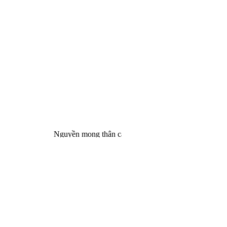
Nguyền mong thân cận minh sư, quả Bồ Đề một đêm mà c