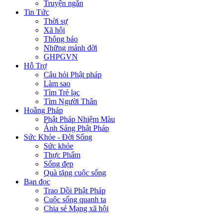
Truyện ngắn
Tin Tức
Thời sự
Xã hội
Thông báo
Những mảnh đời
GHPGVN
Hỗ Trợ
Câu hỏi Phật pháp
Làm sao
Tìm Trẻ lạc
Tìm Người Thân
Hoằng Pháp
Phật Pháp Nhiệm Màu
Ánh Sáng Phật Pháp
Sức Khỏe - Đời Sống
Sức khỏe
Thực Phẩm
Sống đẹp
Quà tặng cuộc sống
Bạn đọc
Trao Dồi Phật Pháp
Cuộc sống quanh ta
Chia sẻ Mạng xã hội