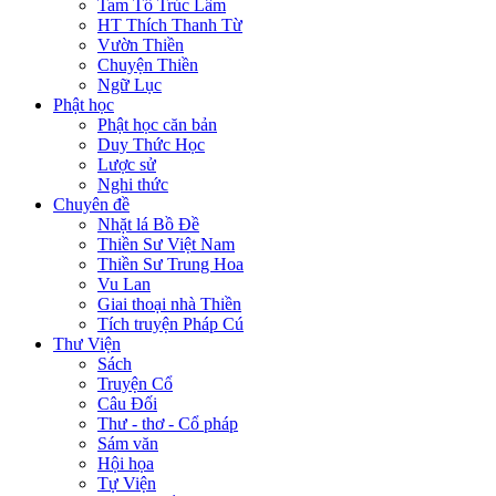
Tam Tổ Trúc Lâm
HT Thích Thanh Từ
Vườn Thiền
Chuyện Thiền
Ngữ Lục
Phật học
Phật học căn bản
Duy Thức Học
Lược sử
Nghi thức
Chuyên đề
Nhặt lá Bồ Đề
Thiền Sư Việt Nam
Thiền Sư Trung Hoa
Vu Lan
Giai thoại nhà Thiền
Tích truyện Pháp Cú
Thư Viện
Sách
Truyện Cổ
Câu Đối
Thư - thơ - Cổ pháp
Sám văn
Hội họa
Tự Viện