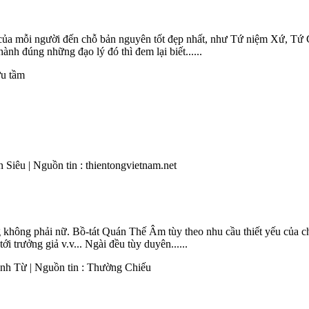
 của mỗi người đến chỗ bản nguyên tốt đẹp nhất, như Tứ niệm Xứ, T
h đúng những đạo lý đó thì đem lại biết......
ưu tầm
 Siêu | Nguồn tin : thientongvietnam.net
 không phải nữ. Bồ-tát Quán Thế Âm tùy theo nhu cầu thiết yếu của 
 trưởng giả v.v... Ngài đều tùy duyên......
anh Từ | Nguồn tin : Thường Chiếu