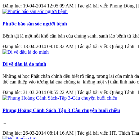
Đăng lúc: 19-04-2014 12:05:09 AM | Tác giả bài viết: Phong Đông | N
Phước báo săn sóc người bệnh
Bệnh tật là một nỗi khổ căn bản của chúng sanh, sanh lão bệnh tử khổ
Đăng lúc: 13-04-2014 09:10:32 AM | Tác giả bài viết: Quảng Tánh | 
Đi về đâu là do mình
Những ai học Phật chân chính đều biết rõ rằng, tương lai của mình đ
thể can thiệp vào tương lai của chúng ta, không một vị thần linh nào c
Đăng lúc: 31-03-2014 08:55:22 AM | Tác giả bài viết: Quảng Tánh | 
Phụng Hoàng Cảnh Sách-Tập 3-Câu chuyện buổi chiều
...
Đăng lúc: 26-03-2014 08:14:16 AM | Tác giả bài viết: HT. Thích Th