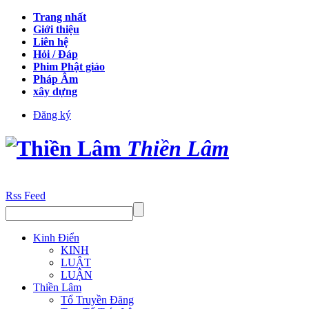
Trang nhất
Giới thiệu
Liên hệ
Hỏi / Đáp
Phim Phật giáo
Pháp Âm
xây dựng
Đăng ký
Thiền Lâm
Rss Feed
Kinh Điển
KINH
LUẬT
LUẬN
Thiền Lâm
Tổ Truyền Đăng