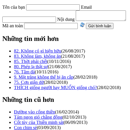
Tên của bạn
Email
Nội dung
Mã an toàn
Những tin mới hơn
82. Không có gì hiện hữu
(26/08/2017)
83. Không làm, không ăn
(21/08/2017)
85. Thời phải chết
(10/11/2016)
80. Phép lạ thật sự
(21/08/2017)
76. Tâm đá
(10/11/2016)
9. Mặt trăng không thể bị ăn cắp
(28/02/2018)
75. Cơn giận dữ
(28/02/2018)
THÍCH giống người hay MUỐN giống chó?
(28/02/2018)
Những tin cũ hơn
Đường vào cổng thiền
(16/02/2014)
Tám ngọn gió chẳng động
(02/10/2013)
Cốt tủy của Thiền minh sát
(06/09/2013)
Con chim sẻ
(03/09/2013)