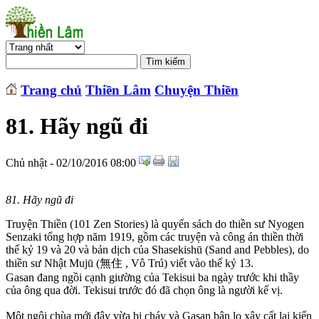
Trang chủ
Thiền Lâm
Chuyện Thiền
81. Hãy ngũ đi
Chủ nhật - 02/10/2016 08:00
81. Hãy ngũ đi
Truyện Thiền (101 Zen Stories) là quyển sách do thiền sư Nyogen
Senzaki tổng hợp năm 1919, gồm các truyện và công án thiền thời
thế kỷ 19 và 20 và bản dịch của Shasekishū (Sand and Pebbles), do
thiền sư Nhật Mujū (無住 , Vô Trú) viết vào thế kỷ 13.
Gasan đang ngồi cạnh giường của Tekisui ba ngày trước khi thầy
của ông qua đời. Tekisui trước đó đã chọn ông là người kế vị.
Một ngôi chùa mới đây vừa bị cháy và Gasan bận lo xây cất lại kiến