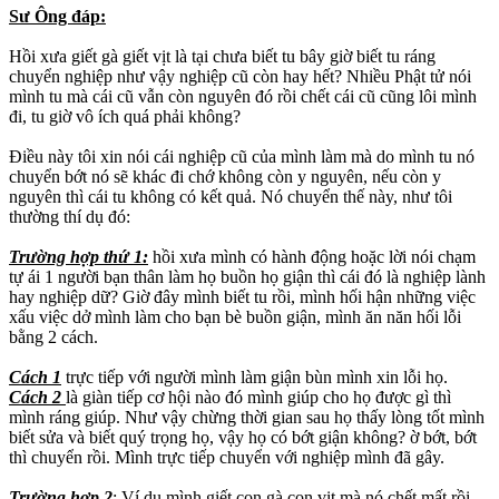
Sư Ông đáp:
Hồi xưa giết gà giết vịt là tại chưa biết tu bây giờ biết tu ráng
chuyển nghiệp như vậy nghiệp cũ còn hay hết? Nhiều Phật tử nói
mình tu mà cái cũ vẫn còn nguyên đó rồi chết cái cũ cũng lôi mình
đi, tu giờ vô ích quá phải không?
Điều này tôi xin nói cái nghiệp cũ của mình làm mà do mình tu nó
chuyển bớt nó sẽ khác đi chớ không còn y nguyên, nếu còn y
nguyên thì cái tu không có kết quả. Nó chuyển thế này, như tôi
thường thí dụ đó:
Trường hợp thứ 1:
hồi xưa mình có hành động hoặc lời nói chạm
tự ái 1 người bạn thân làm họ buồn họ giận thì cái đó là nghiệp lành
hay nghiệp dữ? Giờ đây mình biết tu rồi, mình hối hận những việc
xấu việc dở mình làm cho bạn bè buồn giận, mình ăn năn hối lỗi
bằng 2 cách.
Cách 1
trực tiếp với người mình làm giận bùn mình xin lỗi họ.
Cách 2
là giàn tiếp cơ hội nào đó mình giúp cho họ được gì thì
mình ráng giúp. Như vậy chừng thời gian sau họ thấy lòng tốt mình
biết sửa và biết quý trọng họ, vậy họ có bớt giận không? ờ bớt, bớt
thì chuyển rồi. Mình trực tiếp chuyển với nghiệp mình đã gây.
Trường hợp 2
: Ví dụ mình giết con gà con vịt mà nó chết mất rồi