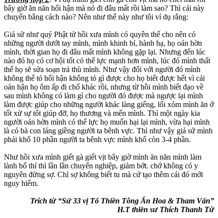
bây giờ ăn năn hối hận mà nó đi đâu mất rồi làm sao? Thì cái này
chuyển bằng cách nào? Nên như thế này như tôi ví dụ rằng:
Giả sử như quý Phật tử hồi xưa mình có quyền thế cho nên có
những người dưới tay mình, mình khinh bỉ, hành hạ, họ oán hờn
mình, thời gian họ đi đâu mất mình không gặp lại. Nhưng đến lúc
nào đó họ có cơ hội tốt có thế lực mạnh hơn mình, lúc đó mình thất
thế họ sẽ sửa soạn trả thù mình. Như vậy đối với người đó mình
không thể tỏ hối hận không tỏ gì được cho họ biết được hết vì cái
oán hận họ ôm ấp đi chổ khác rồi, nhưng từ hồi mình biết đạo về
sau mình không có làm gì cho người đó được mà ngược lại mình
làm được giúp cho những người khác làng giếng, lối xóm mình ăn ở
tốt xử sự tốt giúp đỡ, họ thương và mến mình. Thì một ngày kia
người oán hờn mình có thế lực họ muốn hại lại mình, vừa hại mình
là có bà con láng giềng người ta bênh vực. Thì như vậy giả sử mình
phải khổ 10 phần người ta bênh vực mình khổ còn 3-4 phần.
Như hồi xưa mình giết gà giết vịt bây giờ mình ăn năn mình làm
lành bố thí thì lần lần chuyển nghiệp, giảm bớt. chớ không có y
nguyên đừng sợ. Chỉ sợ không biết tu mà cứ tạo thêm cái đó mới
nguy hiểm.
Trích từ “Sử 33 vị Tổ Thiền Tông Ấn Hoa & Tham Vấn”
H.T thiền sư Thích Thanh Từ