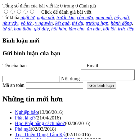
Tổng số điểm của bài viết là: 0 trong 0 đánh giá
Click để đánh giá bài viết
Từ khóa:
phật tử
,
nghe nói
,
trước kia
,
còn nữa
,
nam mô
,
bây giờ
,
như vậy
,
vô ích
,
y nguyên
,
kết quả
,
thí dụ
,
trường hợp
,
hành động
,
tự ái
,
bạn thân
,
giờ đây
,
hối hận
,
làm cho
,
ăn năn
,
hối lỗi
,
trực tiếp
Bình luận mới
Gửi bình luận của bạn
Tên của bạn
Email
Nội dung
Mã an toàn
Những tin mới hơn
Nghiệp báo
(13/06/2016)
Phật là gì?
(21/04/2016)
Học Phật bằng cách nào?
(02/06/2016)
Phá ngã
(02/03/2018)
Tọa Thiền Dụng Tâm Ký
(02/11/2016)